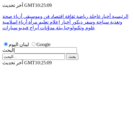
آخر تحديث GMT10:25:09
الرئيسية
أخبارعاجلة
رياضة
ثقافة
إقتصاد
فن وموسيقى
أزياء
صحة
وتغذية
سياحة وسفر
ديكور
أخبار
إعلام
تعليم
مرأة
أزياء إسلامية
علوم وتكنولوجيا
بيئة
مدوَّنات
أبراج
فيديو
سيارات
Google
لبنان اليوم
البحث
آخر تحديث GMT10:25:09