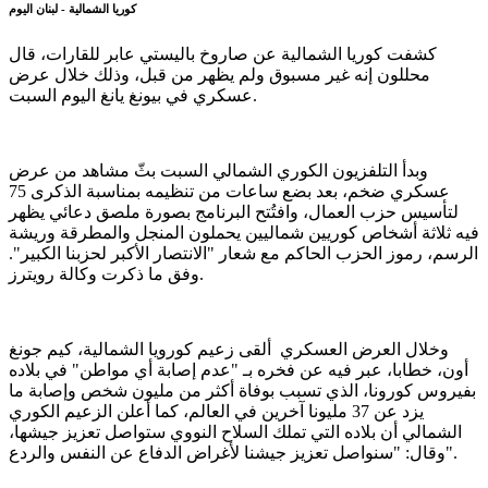
كوريا الشمالية - لبنان اليوم
كشفت كوريا الشمالية عن صاروخ باليستي عابر للقارات، قال
محللون إنه غير مسبوق ولم يظهر من قبل، وذلك خلال عرض
عسكري في بيونغ يانغ اليوم السبت.
وبدأ التلفزيون الكوري الشمالي السبت بثّ مشاهد من عرض
عسكري ضخم، بعد بضع ساعات من تنظيمه بمناسبة الذكرى 75
لتأسيس حزب العمال، وافتُتح البرنامج بصورة ملصق دعائي يظهر
فيه ثلاثة أشخاص كوريين شماليين يحملون المنجل والمطرقة وريشة
الرسم، رموز الحزب الحاكم مع شعار "الانتصار الأكبر لحزبنا الكبير".
وفق ما ذكرت وكالة رويترز.
وخلال العرض العسكري ألقى زعيم كورويا الشمالية، كيم جونغ
أون، خطابا، عبر فيه عن فخره بـ "عدم إصابة أي مواطن" في بلاده
بفيروس كورونا، الذي تسبب بوفاة أكثر من مليون شخص وإصابة ما
يزد عن 37 مليونا آخرين في العالم، كما أعلن الزعيم الكوري
الشمالي أن بلاده التي تملك السلاح النووي ستواصل تعزيز جيشها،
وقال: "سنواصل تعزيز جيشنا لأغراض الدفاع عن النفس والردع".