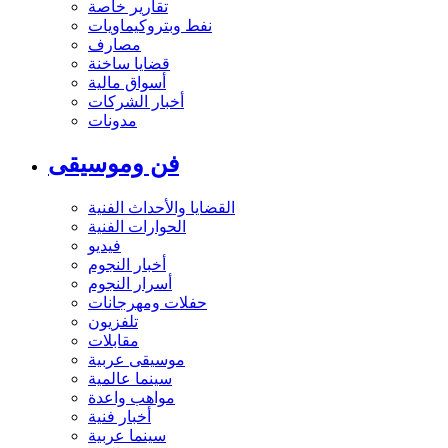
تقارير خاصة
نفط وبتروكيماويات
مصارف
قضايا ساخنة
أسواق مالية
أخبار الشركات
مدونات
فن وموسيقى
القضايا والأحداث الفنية
الحوارات الفنية
فيديو
أخبار النجوم
أسرار النجوم
حفلات ومهرجانات
تلفزيون
مقابلات
موسيقى عربية
سينما عالمية
مواهب واعدة
أخبار فنية
سينما عربية