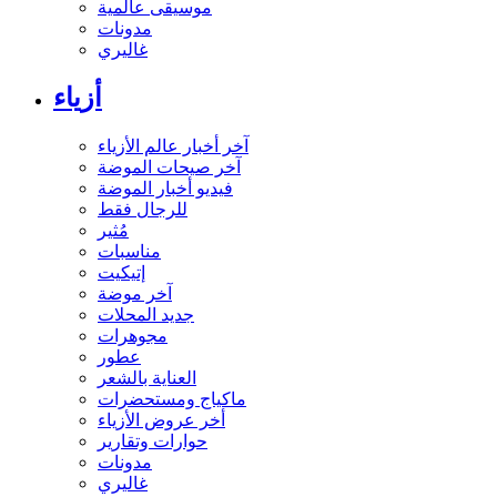
موسيقى عالمية
مدونات
غاليري
أزياء
آخر أخبار عالم الأزياء
آخر صيحات الموضة
فيديو أخبار الموضة
للرجال فقط
مُثير
مناسبات
إتيكيت
آخر موضة
جديد المحلات
مجوهرات
عطور
العناية بالشعر
ماكياج ومستحضرات
أخر عروض الأزياء
حوارات وتقارير
مدونات
غاليري