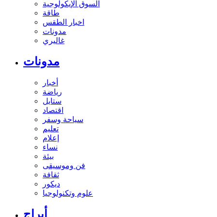
السوق الإيكولوجية
طاقة
اخبار الطقس
مدونات
غاليري
مدونات
أخبار
رياضة
ستايل
اقتصاد
سياحة وسفر
تعليم
إعلام
نساء
بيئة
فن وموسيقى
ثقافة
ديكور
علوم وتكنولوجيا
أبراج