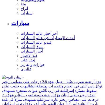
بيئة
أبراج
سيارات
سيارات
آخر أخبار عالم السيارات
أحدث الإصدارات في عالم السيارات
فيديو عالم السيارات
سوق السيارات
أخبار السيارات
قيد الاختبار
إختراعات
حوارات و تقارير
غاليري
هزة أرضية تضرب عنّايا – جبيل بقوّة 2.8 درجات على مقياس ريختر
توغل إسرائيلي في الخيام وتفجيرات بمنطقة الشاليهات جنوب لبنان
سقوط مسيّرة إسرائيلية في رب ثلاثين
عبوات متفجرة تستهدف
بلدة يارون جنوبي لبنان
هزة أرضية جديدة تضرب لبنان بقوة 2.5
درجات على مقياس ريختر
غارة إسرائيلية تستهدف منزلاً في بلدة
يارون اللبنانية
إسرائيل تعلن العثور على أخر جثة لجندي إسرائيلي