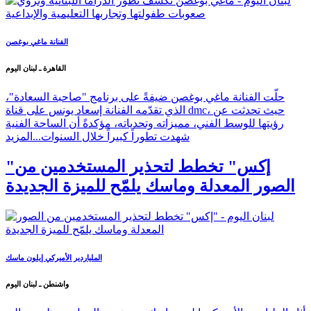
الفنانة ماغي بوغصن
القاهرة ـ لبنان اليوم
حلّت الفنانة ماغي بوغصن ضيفةً على برنامج "صاحبة السعادة"،
الذي تقدّمه الفنانة إسعاد يونس على قناة dmc، حيث تحدثت عن
رؤيتها للوسط الفني، مميزاته وتحدياته، مؤكدةً أن الساحة الفنية
شهدت تطوراً كبيراً خلال السنوات...
المزيد
"إكس" تخطط لتحذير المستخدمين من
الصور المعدلة وماسك يلمّح للميزة الجديدة
الملياردير الأميركي إيلون ماسك
واشنطن ـ لبنان اليوم