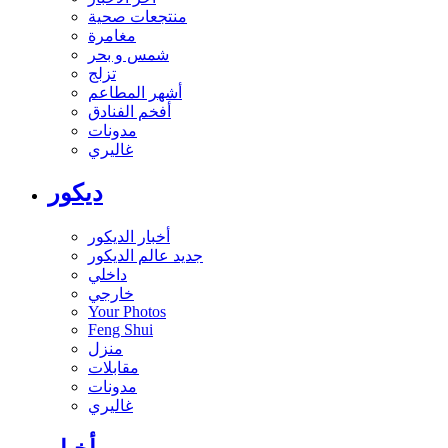
منتجعات صحية
مغامرة
شمس و بحر
تزلج
أشهر المطاعم
أفخم الفنادق
مدونات
غاليري
ديكور
أخبار الديكور
جديد عالم الديكور
داخلي
خارجي
Your Photos
Feng Shui
منزل
مقابلات
مدونات
غاليري