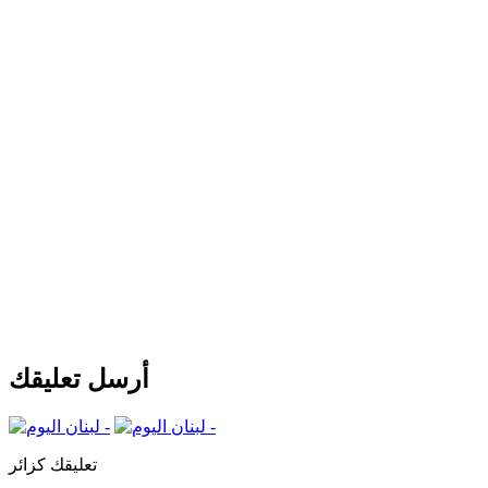
أرسل تعليقك
تعليقك كزائر