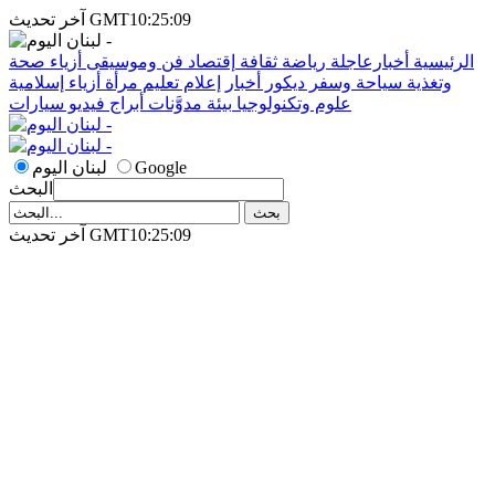
آخر تحديث GMT10:25:09
الرئيسية
أخبارعاجلة
رياضة
ثقافة
إقتصاد
فن وموسيقى
أزياء
صحة
وتغذية
سياحة وسفر
ديكور
أخبار
إعلام
تعليم
مرأة
أزياء إسلامية
علوم وتكنولوجيا
بيئة
مدوَّنات
أبراج
فيديو
سيارات
Google
لبنان اليوم
البحث
آخر تحديث GMT10:25:09