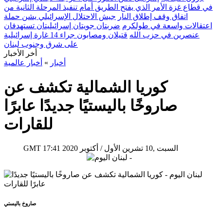
في قطاع غزة الأمر الذي يفتح الطريق أمام تنفيذ المرحلة الثانية من
اتفاق وقف إطلاق النار
جيش الاحتلال الإسرائيلي يشن حملة
اعتقالات واسعة في طولكرم
ضربتان جويتان إسرائيليتان تستهدفان
عنصرين في حزب الله
قتيلان ومصابون جراء 14 غارة إسرائيلية
على شرق وجنوب لبنان
أخر الأخبار
أخبار
»
أخبار عالمية
كوريا الشمالية تكشف عن
صاروخًا باليستيًا جديدًا عابرًا
للقارات
17:41 2020 السبت ,10 تشرين الأول / أكتوبر
GMT
صاروخ باليستي