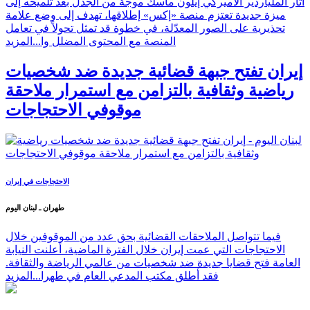
أثار الملياردير الأميركي إيلون ماسك موجة من الجدل بعد تلميحه إلى
ميزة جديدة تعتزم منصة «إكس» إطلاقها، تهدف إلى وضع علامة
تحذيرية على الصور المعدّلة، في خطوة قد تمثل تحولاً في تعامل
المنصة مع المحتوى المضلل وا...
المزيد
إيران تفتح جبهة قضائية جديدة ضد شخصيات
رياضية وثقافية بالتزامن مع استمرار ملاحقة
موقوفي الاحتجاجات
الاحتجاجات في إيران
طهران ـ لبنان اليوم
فيما تتواصل الملاحقات القضائية بحق عدد من الموقوفين خلال
الاحتجاجات التي عمت إيران خلال الفترة الماضية، أعلنت النيابة
العامة فتح قضايا جديدة ضد شخصيات من عالمي الرياضة والثقافة.
فقد أطلق مكتب المدعي العام في طهرا...
المزيد