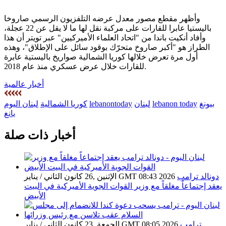
وأظهر مقطع مصور معدل عرضه التلفزيون الرسمي صاروخا
باليستيا عابرا للقارات على مركبة نقل لها ما لا يقل عن 22 عجلة،
وأفاد أنكيت باندا من "اتحاد العلماء الأميركيين" عبر تويتر أن هذا
الطراز هو "أكبر صاروخ متحرّك بوقود سائل على الإطلاق"، وهذه
أول مرة تعرض خلالها كوريا الشمالية صواريخ باليستية عابرة
للقارات خلال عرض عسكري منذ عام 2018.
أخبار عالمية
بيونغ
lebanon today
لبنان
lebanontoday
كوريا الشمالية
لبنان اليوم
يانغ
أخبار ذات صلة
دونالد ترامب
الإثنين ,26 كانون الثاني / يناير GMT 08:43 2026
يعقد إجتماعاً مغلقاً مع وزير القوات الجوية الأميركية في البيت
الأبيض
ترامب
الجمعة ,23 كانون الثاني / يناير GMT 08:05 2026