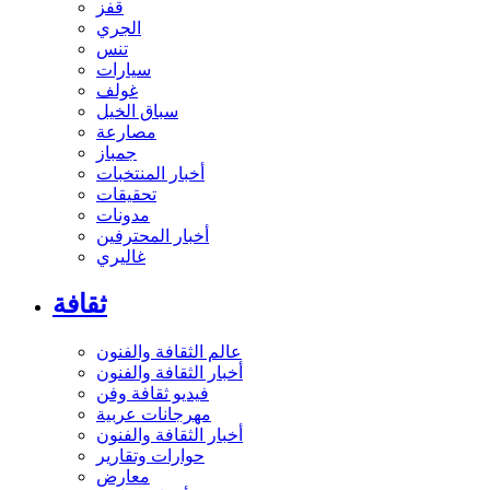
قفز
الجري
تنس
سيارات
غولف
سباق الخيل
مصارعة
جمباز
أخبار المنتخبات
تحقيقات
مدونات
أخبار المحترفين
غاليري
ثقافة
عالم الثقافة والفنون
أخبار الثقافة والفنون
فيديو ثقافة وفن
مهرجانات عربية
أخبار الثقافة والفنون
حوارات وتقارير
معارض