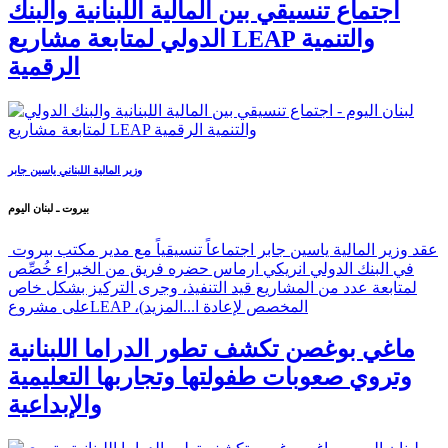
اجتماع تنسيقي بين المالية اللبنانية والبنك
الدولي لمتابعة مشاريع LEAP والتنمية
الرقمية
وزير المالية اللبناني ياسين جابر
بيروت ـ لبنان اليوم
عقد وزير المالية ياسين جابر اجتماعاً تنسيقياً مع مدير مكتب بيروت
في البنك الدولي انريكي ارماس حضره فريق من الخبراء خُصِّص
لمتابعة عدد من المشاريع قيد التنفيذ، وجرى التركيز بشكل خاص
على مشروعLEAP ،(المخصص لإعادة ا...
المزيد
ماغي بوغصن تكشف تطور الدراما اللبنانية
وتروي صعوبات طفولتها وتجاربها التعليمية
والإبداعية