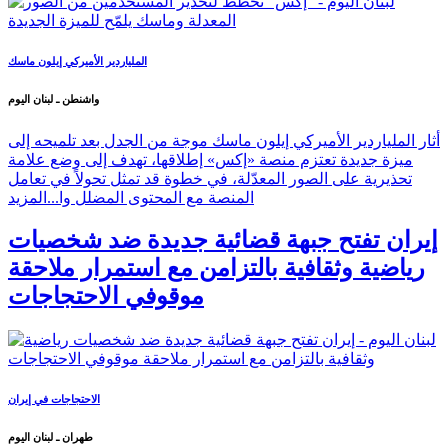
الملياردير الأميركي إيلون ماسك
واشنطن ـ لبنان اليوم
أثار الملياردير الأميركي إيلون ماسك موجة من الجدل بعد تلميحه إلى
ميزة جديدة تعتزم منصة «إكس» إطلاقها، تهدف إلى وضع علامة
تحذيرية على الصور المعدّلة، في خطوة قد تمثل تحولاً في تعامل
المنصة مع المحتوى المضلل وا...
المزيد
إيران تفتح جبهة قضائية جديدة ضد شخصيات
رياضية وثقافية بالتزامن مع استمرار ملاحقة
موقوفي الاحتجاجات
الاحتجاجات في إيران
طهران ـ لبنان اليوم