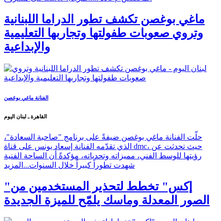
ماغي بوغصن تكشف تطور الدراما اللبنانية
وتروي صعوبات طفولتها وتجاربها التعليمية
والإبداعية
الفنانة ماغي بوغصن
القاهرة ـ لبنان اليوم
حلّت الفنانة ماغي بوغصن ضيفةً على برنامج "صاحبة السعادة"،
الذي تقدّمه الفنانة إسعاد يونس على قناة dmc، حيث تحدثت عن
رؤيتها للوسط الفني، مميزاته وتحدياته، مؤكدةً أن الساحة الفنية
شهدت تطوراً كبيراً خلال السنوات...
المزيد
"إكس" تخطط لتحذير المستخدمين من
الصور المعدلة وماسك يلمّح للميزة الجديدة