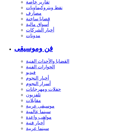
تقارير خاصة
نفط وبتروكيماويات
مصارف
قضايا ساخنة
أسواق مالية
أخبار الشركات
مدونات
فن وموسيقى
القضايا والأحداث الفنية
الحوارات الفنية
فيديو
أخبار النجوم
أسرار النجوم
حفلات ومهرجانات
تلفزيون
مقابلات
موسيقى عربية
سينما عالمية
مواهب واعدة
أخبار فنية
سينما عربية