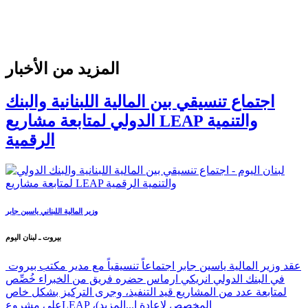
المزيد من الأخبار
اجتماع تنسيقي بين المالية اللبنانية والبنك
الدولي لمتابعة مشاريع LEAP والتنمية
الرقمية
وزير المالية اللبناني ياسين جابر
بيروت ـ لبنان اليوم
عقد وزير المالية ياسين جابر اجتماعاً تنسيقياً مع مدير مكتب بيروت
في البنك الدولي انريكي ارماس حضره فريق من الخبراء خُصِّص
لمتابعة عدد من المشاريع قيد التنفيذ، وجرى التركيز بشكل خاص
على مشروعLEAP ،(المخصص لإعادة ا...
المزيد