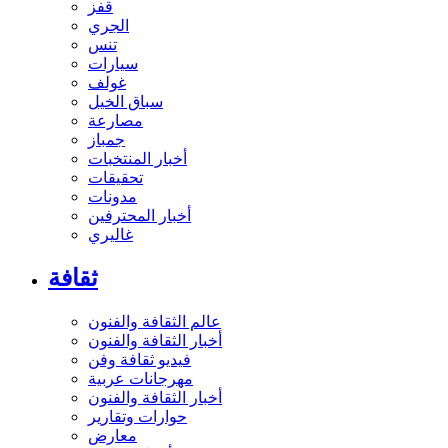
قفز
الجري
تنس
سيارات
غولف
سباق الخيل
مصارعة
جمباز
أخبار المنتخبات
تحقيقات
مدونات
أخبار المحترفين
غاليري
ثقافة
عالم الثقافة والفنون
أخبار الثقافة والفنون
فيديو ثقافة وفن
مهرجانات عربية
أخبار الثقافة والفنون
حوارات وتقارير
معارض