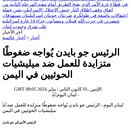
في قطاع غزة الأمر الذي يفتح الطريق أمام تنفيذ المرحلة الثانية من
اتفاق وقف إطلاق النار
جيش الاحتلال الإسرائيلي يشن حملة
اعتقالات واسعة في طولكرم
ضربتان جويتان إسرائيليتان تستهدفان
عنصرين في حزب الله
قتيلان ومصابون جراء 14 غارة إسرائيلية
على شرق وجنوب لبنان
أخر الأخبار
أخبار
»
أخبار عالمية
الرئيس جو بايدن يُواجه ضغوطًا
متزايدة للعمل ضد ميليشيات
الحوثيين في اليمن
08:05 2024 الإثنين ,01 كانون الثاني / يناير
GMT
الرئيس الأميركي جو بايدن