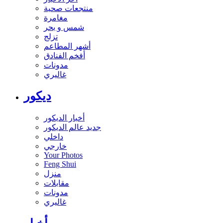
منتجعات صحية
مغامرة
شمس و بحر
تزلج
أشهر المطاعم
أفخم الفنادق
مدونات
غاليري
ديكور
أخبار الديكور
جديد عالم الديكور
داخلي
خارجي
Your Photos
Feng Shui
منزل
مقابلات
مدونات
غاليري