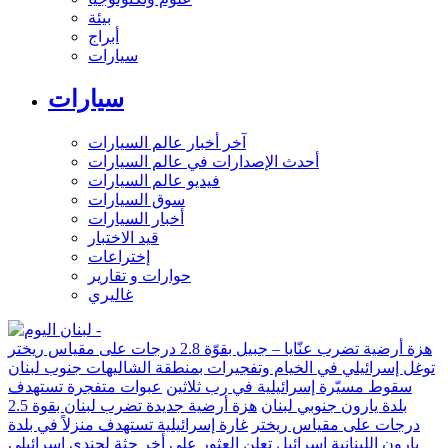
بيئة
أبراج
سيارات
سيارات
آخر أخبار عالم السيارات
أحدث الإصدارات في عالم السيارات
فيديو عالم السيارات
سوق السيارات
أخبار السيارات
قيد الاختبار
إختراعات
حوارات و تقارير
غاليري
هزة أرضية تضرب عنّايا – جبيل بقوّة 2.8 درجات على مقياس ريختر
توغل إسرائيلي في الخيام وتفجيرات بمنطقة الشاليهات جنوب لبنان
سقوط مسيّرة إسرائيلية في رب ثلاثين
عبوات متفجرة تستهدف
بلدة يارون جنوبي لبنان
هزة أرضية جديدة تضرب لبنان بقوة 2.5
درجات على مقياس ريختر
غارة إسرائيلية تستهدف منزلاً في بلدة
يارون اللبنانية
إسرائيل تعلن العثور على أخر جثة لجندي إسرائيلي