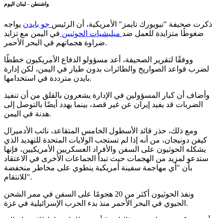
واشنطن - لبنان اليوم
ذكرت صحيفة "نيويورك تايمز" الأمريكية، أن الرئيس
جو بايدن
يواجه
ضغوطًا متزايدة للعمل ضد
ميليشيات الحوثيين
في اليمن مع تزايد
ضراوة هجماتهم في البحر الأحمر.
ووفقًا لتقرير الصحيفة، أعد مسؤولو الدفاع الأمريكيون خططًا
لضرب قواعد الصواريخ والطائرات بدون طيار في اليمن، لكن إدارة
بايدن مترددة في استخدامها.
وأضاف أن كبار المسؤولين في الإدارة يشعرون بالقلق من أن تنفيذ
الضربات قد يفيد إيران عن غير قصد، بينما يهدد أيضًا بالتوصل إلى
هدنة في اليمن.
ومع ذلك، حذر قائد الأسطول الخامس المتقاعد، نائب الأدميرال
كيفن دونيجان، من أنه إذا لم تستجب الولايات المتحدة للتهديد الذي
يشكله الحوثيون على السفن والأفراد العسكريين الأمريكيين، فإنها
ستدعو لمزيد من الهجمات حيث تبدأ الجماعات الأخرى في الاعتقاد
بأن "أي مهاجمة سفينة أمريكية ينطوي على مخاطر منخفضة
للانتقام".
ونفذ الحوثيون أكثر من 20 هجومًا على السفن في ممر الشحن
الحيوي في البحر الأحمر منذ بدء الحرب الإسرائيلية في غزة.