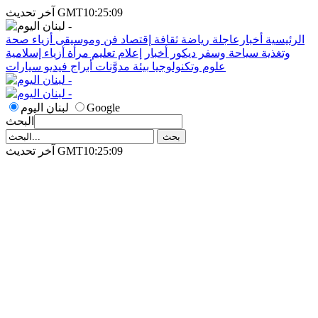
آخر تحديث GMT10:25:09
الرئيسية
أخبارعاجلة
رياضة
ثقافة
إقتصاد
فن وموسيقى
أزياء
صحة
وتغذية
سياحة وسفر
ديكور
أخبار
إعلام
تعليم
مرأة
أزياء إسلامية
علوم وتكنولوجيا
بيئة
مدوَّنات
أبراج
فيديو
سيارات
Google
لبنان اليوم
البحث
آخر تحديث GMT10:25:09