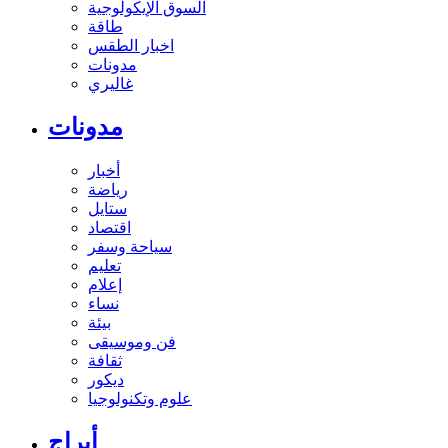
السوق الإيكولوجية
طاقة
اخبار الطقس
مدونات
غاليري
مدونات
أخبار
رياضة
ستايل
اقتصاد
سياحة وسفر
تعليم
إعلام
نساء
بيئة
فن وموسيقى
ثقافة
ديكور
علوم وتكنولوجيا
أبراج