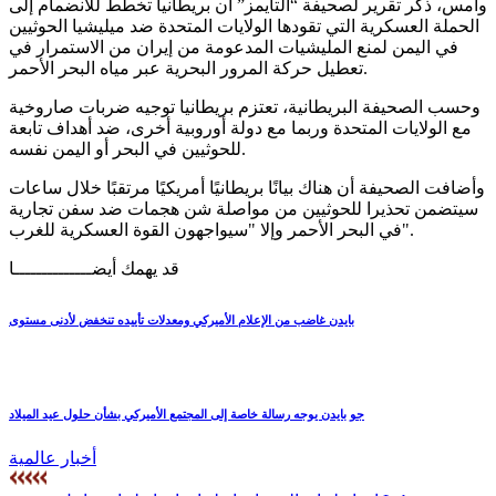
وأمس، ذكر تقرير لصحيفة “التايمز” أن بريطانيا تخطط للانضمام إلى
الحملة العسكرية التي تقودها الولايات المتحدة ضد ميليشيا الحوثيين
في اليمن لمنع المليشيات المدعومة من إيران من الاستمرار في
تعطيل حركة المرور البحرية عبر مياه البحر الأحمر.
وحسب الصحيفة البريطانية، تعتزم بريطانيا توجيه ضربات صاروخية
مع الولايات المتحدة وربما مع دولة أوروبية أخرى، ضد أهداف تابعة
للحوثيين في البحر أو اليمن نفسه.
وأضافت الصحيفة أن هناك بيانًا بريطانيًا أمريكيًا مرتقبًا خلال ساعات
سيتضمن تحذيرا للحوثيين من مواصلة شن هجمات ضد سفن تجارية
في البحر الأحمر وإلا "سيواجهون القوة العسكرية للغرب".
قد يهمك أيضــــــــــــــا
بايدن غاضب من الإعلام الأميركي ومعدلات تأييده تنخفض لأدنى مستوى
جو بايدن يوجه رسالة خاصة إلى المجتمع الأميركي بشأن حلول عيد الميلاد
أخبار عالمية