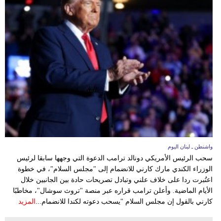
مدوَّنات
أبراج
فيديو
سيارات
واشنطن ـ لبنان اليوم
سحب الرئيس الأمريكي دونالد ترامب الدعوة التي وجهها سابقا لرئيس
الوزراء الكندي مارك كارني للانضمام إلى "مجلس السلام"، في خطوة
اعتُبرت ردا على خلاف علني وتبادل تصريحات حادة بين الجانبين خلال
الأيام الماضية. وأعلن ترامب قراره عبر منصة "تروث سوشال"، مخاطبًا
كارني بالقول إن مجلس السلام "يسحب دعوته لكندا للانضمام...
المزيد