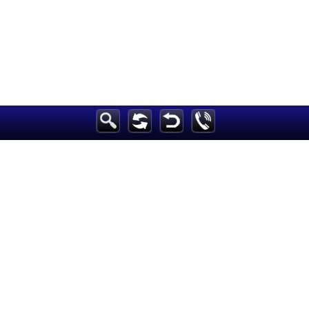
الرئيسية
أخبارعاجلة
رياضة
ثقافة
إقتصاد
فن
وموسيقى
أزياء
صحة وتغذية
سياحة وسفر
ديكور
أخبار
إعلام
تعليم
مرأة
علوم وتكنولوجيا
بيئة
مدونات
أبراج
فيديو
سيارات