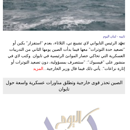
تايبيه - لبنان اليوم
تعهّد الرئيس التايواني لاي تشينغ تي، الثلاثاء، بعدم "استفزاز" بكين أو
"تصعيد حدة التوترات" معها فيما بدأت الصين يومها الثاني من التدريبات
العسكرية التي تحاكي حصار الموانئ الرئيسية في تايوان. وكتب لاي في
منشور على "فيسبوك": "سنتصرف بمسؤولية، دون تصعيد التوترات أو
إثارة نزاعات". يأتي ذلك فيما قال وزير الخارجية...
المزيد
الصين تحذر قوى خارجية وتطلق مناورات عسكرية واسعة حول
تايوان