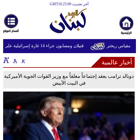
آخر تحديث GMT10:25:09
الرئيسية
أخبارعاجلة
رياضة
قتيلان ومصابون جراء 14 غارة إسرائيلية على شرق وجنوب لبنان
ثقافة
أخبار عالمية
إقتصاد
فن
دونالد ترامب يعقد إجتماعاً مغلقاً مع وزير القوات الجوية الأميركية
في البيت الأبيض
وموسيقى
أزياء
صحة
وتغذية
سياحة