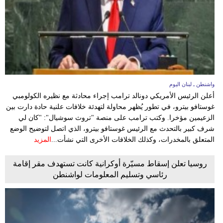
واشنطن ـ لبنان اليوم
أعلن الرئيس الأمريكي دونالد ترامب إجراء محادثة مع نظيره الكولومبي
غوستافو بيترو، في تطور يُظهر محاولة لتهدئة خلافات علنية حادة دارت بين
الزعيمين مؤخرا. وكتب ترامب على منصة "تروث سوشيال": "كان لي
شرف كبير بالتحدث مع الرئيس غوستافو بيترو، الذي اتصل لتوضيح الوضع
المتعلق بالمخدرات، وكذلك الخلافات الأخرى التي نشأت...
المزيد
روسيا تعلن إسقاط مسيّرة أوكرانية كانت تستهدف مقر إقامة
رئاسي وتسليم المعلومات لواشنطن