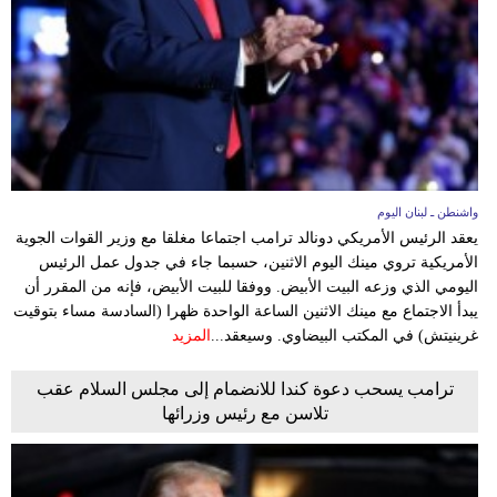
وسفر
ديكور
أخبار
إعلام
تعليم
واشنطن ـ لبنان اليوم
يعقد الرئيس الأمريكي دونالد ترامب اجتماعا مغلقا مع وزير القوات الجوية
مرأة
الأمريكية تروي مينك اليوم الاثنين، حسبما جاء في جدول عمل الرئيس
اليومي الذي وزعه البيت الأبيض. ووفقا للبيت الأبيض، فإنه من المقرر أن
أزياء
يبدأ الاجتماع مع مينك الاثنين الساعة الواحدة ظهرا (السادسة مساء بتوقيت
إسلامية
غرينيتش) في المكتب البيضاوي. وسيعقد...
المزيد
علوم
ترامب يسحب دعوة كندا للانضمام إلى مجلس السلام عقب
تلاسن مع رئيس وزرائها
وتكنولوجيا
بيئة