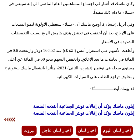
وكان ماسك قد أشار في اجتماع المساهمين العام الماضي الى إنه سيبقى في
«تسلا» ما دام ذلك مفيداً.
وفي أبريل (نيسان)، أوضح ماسك أن «تسلا» ستعطي الأولوية لنمو المبيعات
على الأرباح، بعد أن أخفقت في تحقيق هدف هامش الربح بسبب التخفيضات
الشديدة في الأسعار.
وأغلقت الأسهم على استقرار أمس (الثلاثاء) عند 166.52 دولار وارتفعت 0.6 في
المائة في تعاملات ما بعد الإغلاق. وانخفض السهم بنحو 60 في المائة عن أعلى
مستوى سجله في نوفمبر (تشرين الثاني) 2021، متأثرا بانشغال ماسك بـ«تويتر»
ومخاوف تراجع الطلب على السيارات الكهربائية.
قد يهمك أيضــــــــــــــــًا :
إيلون ماسك يؤكد أن إقالات تويتر الجماعية أنقذت المنصة
إيلون ماسك يؤكد أن إقالات تويتر الجماعية أنقذت المنصة
اخبار لبنان اليوم
اخبار لبنان
اخبار لبنان عاجل
بيروت