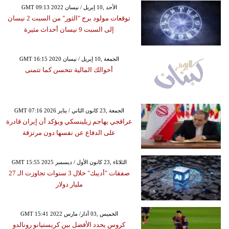
GMT 09:13 2022 الأحد ,10 إبريل / نيسان
توقعات مولود برج "الثور" من السبت 2 نيسان
إلى السبت 9 نيسان أحداث مثيرة
GMT 16:15 2020 الجمعة ,10 إبريل / نيسان
أحوالك المالية تتحسن كما تتمنى
GMT 07:16 2026 الجمعة ,23 كانون الثاني / يناير
عراقجي يهاجم زيلينسكي ويؤكد أن إيران قادرة
على الدفاع عن نفسها دون مرتزقة
GMT 15:55 2025 الثلاثاء ,23 كانون الأول / ديسمبر
صفقات "أديبك" خلال 3 سنوات تجاوزت الـ 27
مليار دولار
GMT 15:41 2022 الخميس ,03 آذار/ مارس
كروس يحدد الأفضل بين كريستيانو رونالدو