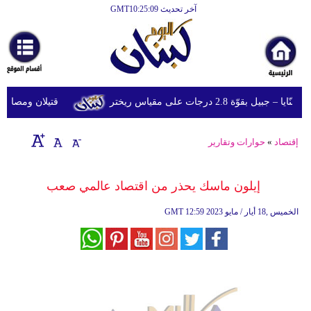
آخر تحديث GMT10:25:09
الرئيسية
أخبارعاجلة
رياضة
وّة 2.8 درجات على مقياس ريختر
قتيلان ومصابون جراء 14 غارة إسرائيلية على شرق وج
ثقافة
إقتصاد
إقتصاد
»
حوارات وتقارير
فن
إيلون ماسك يحذر من اقتصاد عالمي صعب
وموسيقى
12:59 2023 الخميس ,18 أيار / مايو
GMT
أزياء
صحة
وتغذية
سياحة