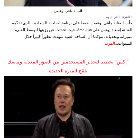
الفنانة ماغي بوغصن
القاهرة ـ لبنان اليوم
حلّت الفنانة ماغي بوغصن ضيفةً على برنامج "صاحبة السعادة"، الذي تقدّمه
الفنانة إسعاد يونس على قناة dmc، حيث تحدثت عن رؤيتها للوسط الفني،
مميزاته وتحدياته، مؤكدةً أن الساحة الفنية شهدت تطوراً كبيراً خلال
السنوات...
المزيد
"إكس" تخطط لتحذير المستخدمين من الصور المعدلة وماسك
يلمّح للميزة الجديدة