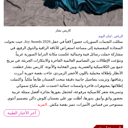
كاريس بشار
الرياض ـ لبنان اليوم
سجّلت النجمات السوريات حضوراً لافتاً في حفل Joy Awards 2026، حيث تحولت
السجادة البنفسجية إلى مساحة استعراض للأناقة الراقية والذوق الرفيع، في
مشاركة حملت رسائل فنية وجمالية عكست مكانة الدراما السورية عربياً.
وتنوّعت الإطلالات بين التصاميم العالمية الفاخرة والابتكارات الجريئة، في مزيج
جمع بين الكلاسيكية والعصرية، وبين الفخامة والأنوثة. كاريس بشار خطفت
الأنظار بإطلالة مخملية باللون الأخضر الزمردي، جاءت بقصة حورية أبرزت
رشاقتها، وتزينت بتفاصيل جانبية دقيقة منحت الفستان طابعاً ملكياً. واكتملت
إطلالتها بمجوهرات فاخرة ولمسات جمالية اعتمدت على مكياج سموكي
وتسريحة شعر كلاسيكية مرفوعة، لتحتفل بفوزها بجائزة أفضل ممثلة عربية
بحضور واثق وأنيق. بدورها، أطلت نور علي بفستان كلوش داكن بتصميم أنثوي
مستوحى من فساتين الأميرات، تميز بقصة مكش...
المزيد
آخر الأخبار الطبية