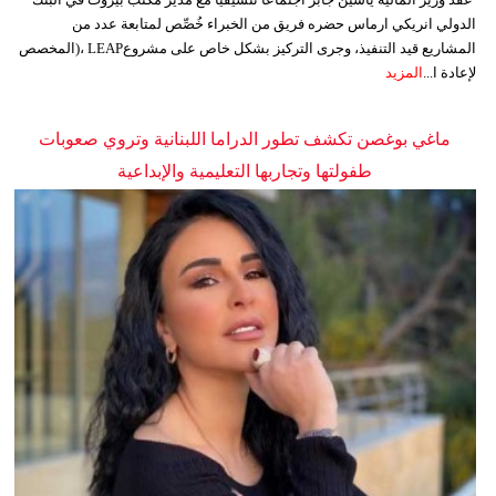
الدولي انريكي ارماس حضره فريق من الخبراء خُصِّص لمتابعة عدد من
المشاريع قيد التنفيذ، وجرى التركيز بشكل خاص على مشروعLEAP ،(المخصص
لإعادة ا...
المزيد
ماغي بوغصن تكشف تطور الدراما اللبنانية وتروي صعوبات
طفولتها وتجاربها التعليمية والإبداعية