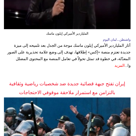
الملياردير الأميركي إيلون ماسك
واشنطن ـ لبنان اليوم
أثار الملياردير الأميركي إيلون ماسك موجة من الجدل بعد تلميحه إلى ميزة
جديدة تعتزم منصة «إكس» إطلاقها، تهدف إلى وضع علامة تحذيرية على الصور
المعدّلة، في خطوة قد تمثل تحولاً في تعامل المنصة مع المحتوى المضلل
وا...
المزيد
إيران تفتح جبهة قضائية جديدة ضد شخصيات رياضية وثقافية
بالتزامن مع استمرار ملاحقة موقوفي الاحتجاجات