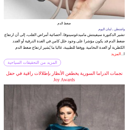
ضغط الدم
واشنطن ـ لبنان اليوم
تشير الدكتورة سيفينتش ماميدغوسينوفا، أخصائية أمراض القلب، إلى أن ارتفاع
ضغط الدم قد يكون مؤشرا على وجود خلل كامن في الغدة الدرقية أو الغدد
الكظرية أو الغدة النخامية. ووفقا للطبيبة، غالبا ما يُشير ارتفاع ضغط الدم
ا...
المزيد
المزيد من التحقيقات السياحية
نجمات الدراما السورية يخطفن الأنظار بإطلالات راقية في حفل
Joy Awards