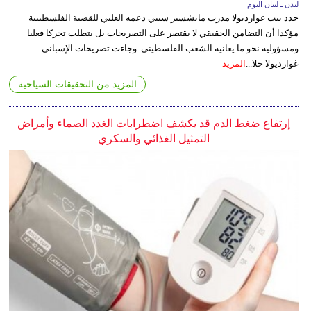
لندن ـ لبنان اليوم
جدد بيب غوارديولا مدرب مانشستر سيتي دعمه العلني للقضية الفلسطينية
مؤكدا أن التضامن الحقيقي لا يقتصر على التصريحات بل يتطلب تحركا فعليا
ومسؤولية نحو ما يعانيه الشعب الفلسطيني. وجاءت تصريحات الإسباني
غوارديولا خلا...
المزيد
المزيد من التحقيقات السياحية
إرتفاع ضغط الدم قد يكشف اضطرابات الغدد الصماء وأمراض
التمثيل الغذائي والسكري