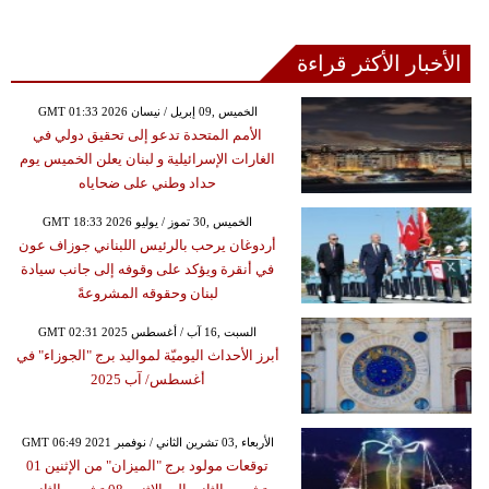
الأخبار الأكثر قراءة
GMT 01:33 2026 الخميس ,09 إبريل / نيسان
الأمم المتحدة تدعو إلى تحقيق دولي في
الغارات الإسرائيلية و لبنان يعلن الخميس يوم
حداد وطني على ضحاياه
GMT 18:33 2026 الخميس ,30 تموز / يوليو
أردوغان يرحب بالرئيس اللبناني جوزاف عون
في أنقرة ويؤكد على وقوفه إلى جانب سيادة
لبنان وحقوقه المشروعةً
GMT 02:31 2025 السبت ,16 آب / أغسطس
أبرز الأحداث اليوميّة لمواليد برج "الجوزاء" في
أغسطس/ آب 2025
GMT 06:49 2021 الأربعاء ,03 تشرين الثاني / نوفمبر
توقعات مولود برج "الميزان" من الإثنين 01