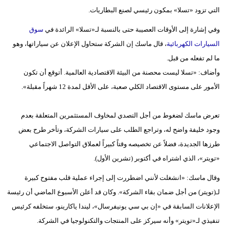
مدوَّنات
التي تزود «تسلا» بمكون رئيسي لصنع البطاريات.
أبراج
وفي إشارة إلى الأوقات العصيبة حتى بالنسبة لـ«تسلا» الرائدة في
سوق
السيارات الكهربائية
، قال ماسك إن الشركة ستحاول الإعلان عن سياراتها، وهو
فيديو
ما لم تفعله من قبل.
وأضاف: «تسلا ليست محصنة من البيئة الاقتصادية العالمية. أتوقع أن تكون
سيارات
الأمور على مستوى الاقتصاد الكلي صعبة، على الأقل لمدة 12 شهراً مقبلة».
تعرض ماسك لضغوط من أجل التصدي لمخاوف المستثمرين المتعلقة بعدم
وجود خليفة واضح له، وتراجع الطلب على سيارات الشركة، وتأخر طرح بعض
طرزها الجديدة، فضلاً عن تخصيصه وقتاً كبيراً لعملاق التواصل الاجتماعي
«تويتر»، الذي اشتراه في أكتوبر (تشرين الأول).
وقال ماسك: «انشغلت لأنني اضطررت إلى إجراء عملية قلب مفتوح كبيرة
لـ(تويتر) من أجل ضمان بقاء الشركة». وكان قد أعلن الأسبوع الماضي أن رئيسة
الإعلانات السابقة في «إن بي سي يونيفرسال»، ليندا ياكارينو، ستخلفه كرئيس
تنفيذي لـ«تويتر» وأنه سيركز على المنتجات والتكنولوجيا في الشركة.