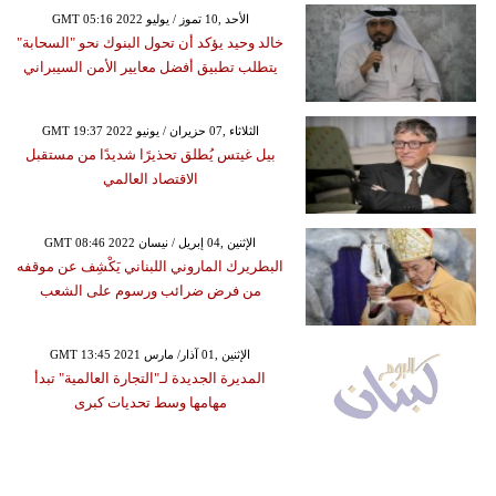
GMT 05:16 2022 الأحد ,10 تموز / يوليو
خالد وحيد يؤكد أن تحول البنوك نحو "السحابة"
يتطلب تطبيق أفضل معايير الأمن السيبراني
GMT 19:37 2022 الثلاثاء ,07 حزيران / يونيو
بيل غيتس يُطلق تحذيرًا شديدًا من مستقبل
الاقتصاد العالمي
GMT 08:46 2022 الإثنين ,04 إبريل / نيسان
البطريرك الماروني اللبناني يَكْشِف عن موقفه
من فرض ضرائب ورسوم على الشعب
GMT 13:45 2021 الإثنين ,01 آذار/ مارس
المديرة الجديدة لـ"التجارة العالمية" تبدأ
مهامها وسط تحديات كبرى