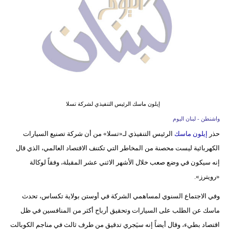
وسفر
ديكور
أخبار
إعلام
تعليم
إيلون ماسك الرئيس التنفيذي لشركة تسلا
مرأة
واشنطن - لبنان اليوم
حذر
إيلون ماسك
الرئيس التنفيذي لـ«تسلا» من أن شركة تصنيع السيارات
أزياء
الكهربائية ليست محصنة من المخاطر التي تكتنف الاقتصاد العالمي، الذي قال
إسلامية
إنه سيكون في وضع صعب خلال الأشهر الاثني عشر المقبلة، وفقاً لوكالة
علوم
«رويترز».
وتكنولوجيا
وفي الاجتماع السنوي لمساهمي الشركة في أوستن بولاية تكساس، تحدث
ماسك عن الطلب على السيارات وتحقيق أرباح أكثر من المنافسين في ظل
بيئة
اقتصاد بطيء، وقال أيضاً إنه سيَجري تدقيق من طرف ثالث في مناجم الكوبالت