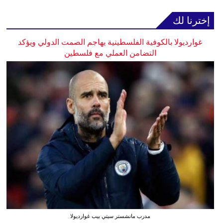
إخترنا لك
غوارديولا بالكوفية الفلسطينية يهاجم الصمت الدولي ويؤكد
التضامن العملي مع فلسطين
مدرب مانشستر سيتي بيب غوارديولا