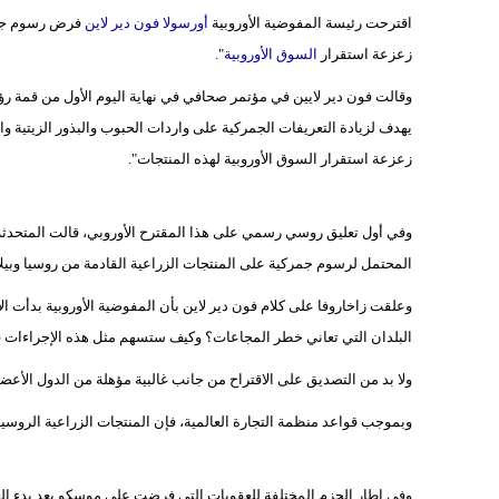
اقترحت رئيسة المفوضية الأوروبية
أورسولا فون دير لاين
فرض رسوم جمرك
زعزعة استقرار
السوق الأوروبية
".
وقالت فون دير لايين في مؤتمر صحافي في نهاية اليوم الأول من قمة ر
يهدف لزيادة التعريفات الجمركية على واردات الحبوب والبذور الزيتية وا
زعزعة استقرار السوق الأوروبية لهذه المنتجات".
وفي أول تعليق روسي رسمي على هذا المقترح الأوروبي، قالت المتحدثة ال
المحتمل لرسوم جمركية على المنتجات الزراعية القادمة من روسيا وبيلارو
وعلقت زاخاروفا على كلام فون دير لاين بأن المفوضية الأوروبية بدأت ا
البلدان التي تعاني خطر المجاعات؟ وكيف ستسهم مثل هذه الإجراءات في
ولا بد من التصديق على الاقتراح من جانب غالبية مؤهلة من الدول الأعضاء، أي ما لا يقل عن 15 دولة تمثل 65
وبموجب قواعد منظمة التجارة العالمية، فإن المنتجات الزراعية الروسية
وفي إطار الحزم المختلفة للعقوبات التي فرضت على موسكو بعد بدء الع