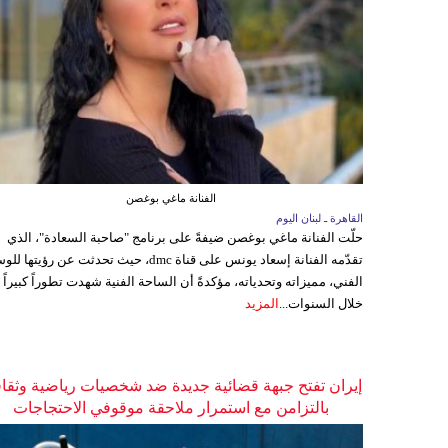
الفنانة ماغي بوغصن
القاهرة ـ لبنان اليوم
حلّت الفنانة ماغي بوغصن ضيفةً على برنامج "صاحبة السعادة"، الذي
تقدّمه الفنانة إسعاد يونس على قناة dmc، حيث تحدثت عن رؤيتها
الفني، مميزاته وتحدياته، مؤكدةً أن الساحة الفنية شهدت تطوراً كبيراً
خلال السنوات...
المزيد
إيران تفتح جبهة قضائية جديدة ضد شخصيات رياضية وثقاف
بالتزامن مع استمرار ملاحقة موقوفي الاحتجاجات