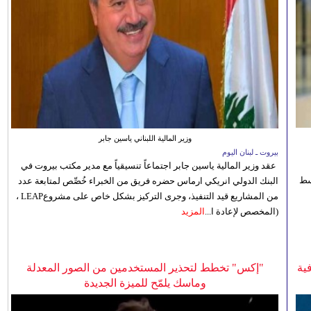
وزير المالية اللبناني ياسين جابر
بيروت ـ لبنان اليوم
عقد وزير المالية ياسين جابر اجتماعاً تنسيقياً مع مدير مكتب بيروت في
 للوسط
البنك الدولي انريكي ارماس حضره فريق من الخبراء خُصِّص لمتابعة عدد
من المشاريع قيد التنفيذ، وجرى التركيز بشكل خاص على مشروعLEAP ،
(المخصص لإعادة ا...
المزيد
ية
"إكس" تخطط لتحذير المستخدمين من الصور المعدلة
وماسك يلمّح للميزة الجديدة