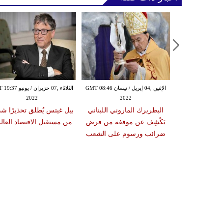
الإثنين ,01 آذار/ مارس GMT 13:45
20
الإثنين ,04 إبريل / نيسان GMT 08:46
الثلاثاء ,07 حزيران / يو
دة لـ"التجارة
2022
2022
أ مهامها وسط
البطريرك الماروني اللبناني
بيل غيتس يُطلق تحذيرًا شدي
 كبرى
يَكْشِف عن موقفه من فرض
من مستقبل الاقتصاد العال
ضرائب ورسوم على الشعب