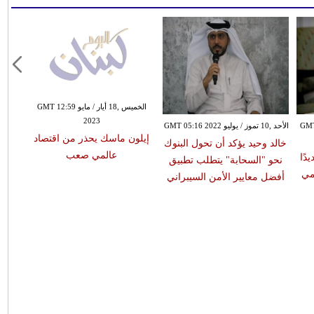
الخميس ,18 أيار / مايو GMT 12:59
2023
نيو GMT 19:37
الأحد ,10 تموز / يوليو GMT 05:16 2022
إيلون ماسك يحذر من اقتصاد
خالد وحيد يؤكد أن تحول البنوك
عالمي صعب
دًا
نحو "السحابة" يتطلب تطبيق
مي
أفضل معايير الأمن السيبراني