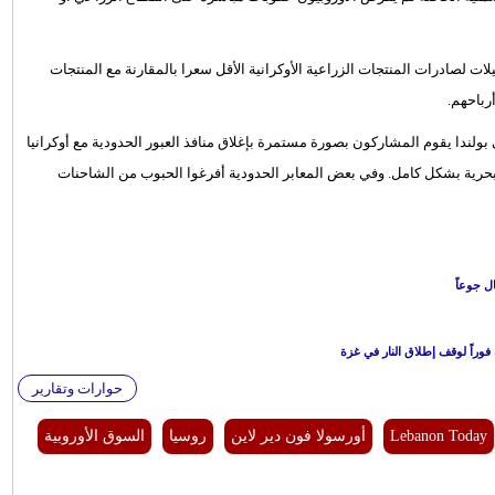
ت لصادرات المنتجات الزراعية الأوكرانية الأقل سعرا بالمقارنة مع المنتجات
رباحهم.
ولندا يقوم المشاركون بصورة مستمرة بإغلاق منافذ العبور الحدودية مع أوكرانيا
حرية بشكل كامل. وفي بعض المعابر الحدودية أفرغوا الحبوب من الشاحنات
ل جوعاً
فوراً لوقف إطلاق النار في غزة
حوارات وتقارير
Lebanon Today
أورسولا فون دير لاين
روسيا
السوق الأوروبية