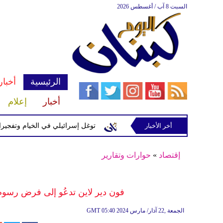
السبت 8 آب / أغسطس 2026
الرئيسية
أخبار
أخبار
إعلام
إسرائيلية في رب ثلاثين
أخر الأخبار
توغل إسرائيلي في الخيام وتفجيرات بمنط
إقتصاد
»
حوارات وتقارير
فون دير لاين تدعُو إلى فرض رسوم 
05:40 2024 الجمعة ,22 آذار/ مارس
GMT