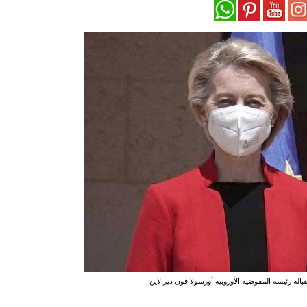
قباله رئيسة المفوضية الأوروبية أورسولا فون دير لاين