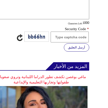
: Characters Left
Security Code
*
أرسل التعليق
المزيد من الأخبار
ماغي بوغصن تكشف تطور الدراما اللبنانية وتروي صعوب
طفولتها وتجاربها التعليمية والإبداعية