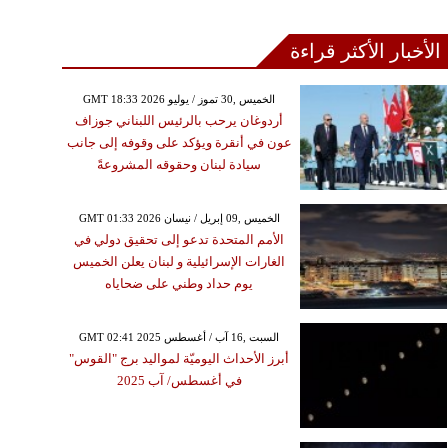
الأخبار الأكثر قراءة
GMT 18:33 2026 الخميس ,30 تموز / يوليو
أردوغان يرحب بالرئيس اللبناني جوزاف
عون في أنقرة ويؤكد على وقوفه إلى جانب
سيادة لبنان وحقوقه المشروعةً
GMT 01:33 2026 الخميس ,09 إبريل / نيسان
الأمم المتحدة تدعو إلى تحقيق دولي في
الغارات الإسرائيلية و لبنان يعلن الخميس
يوم حداد وطني على ضحاياه
GMT 02:41 2025 السبت ,16 آب / أغسطس
أبرز الأحداث اليوميّة لمواليد برج "القوس"
في أغسطس/ آب 2025