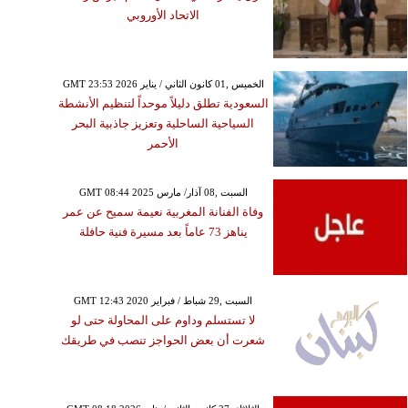
الاتحاد الأوروبي
GMT 23:53 2026 الخميس ,01 كانون الثاني / يناير
السعودية تطلق دليلاً موحداً لتنظيم الأنشطة
السياحية الساحلية وتعزيز جاذبية البحر
الأحمر
GMT 08:44 2025 السبت ,08 آذار/ مارس
وفاة الفنانة المغربية نعيمة سميح عن عمر
يناهز 73 عاماً بعد مسيرة فنية حافلة
GMT 12:43 2020 السبت ,29 شباط / فبراير
لا تستسلم وداوم على المحاولة حتى لو
شعرت أن بعض الحواجز تنصب في طريقك