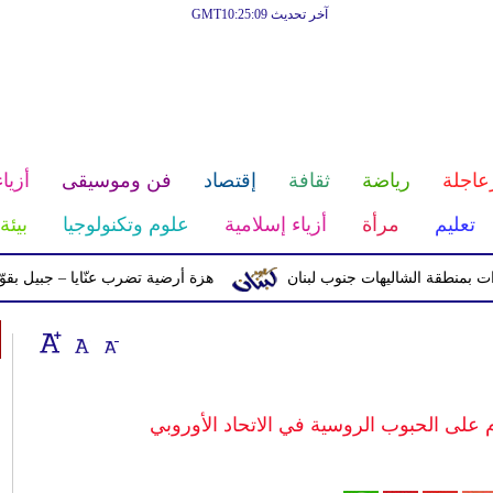
آخر تحديث GMT10:25:09
عاجلة
رياضة
ثقافة
إقتصاد
فن وموسيقى
أزياء
تعليم
مرأة
أزياء إسلامية
علوم وتكنولوجيا
بيئة
قة الشاليهات جنوب لبنان
هزة أرضية تضرب عنّايا – جبيل بقوّة 2.8 درجات على مقياس ريختر
على الحبوب الروسية في الاتحاد الأوروبي