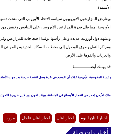
الأسمدة.
ويعارض المزارعون الأوروبيون سياسة الاتحاد الأوروبي التي منحت تسهيلا
الأوروبية، مما قلل قدرة المزارعين الأوروبيين على التنافس وخفض من أ
وتشهد دول أوروبية عديدة وعلى رأسها بولندا احتجاجات للمزارعين وفي ب
ومراكز النقل وطرق الوصول إلى محطات السكك الحديدية والموانئ الب
والعربات وألقوها على الأرض.
قد يهمك أيضــــــــــــــا
رئيسة المفوضية الأوروبية تُؤكد أن الوضع في غزة وصل لنقطة حرجة بعد موت الأطفا
ملك الأردن يُحذر من انفجار الأوضاع في المنطقة ويؤكد لفون دير لاين ضرورة التحرك 
اخبار لبنان اليوم
اخبار لبنان
اخبار لبنان عاجل
بيروت
أخبار ذات صلة