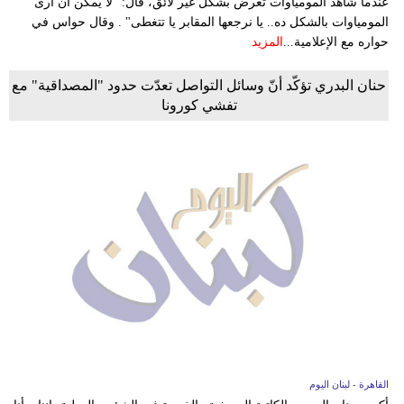
عندما شاهد المومياوات تعرض بشكل غير لائق، قال: "لا يمكن أن أرى
المومياوات بالشكل ده.. يا نرجعها المقابر يا تتغطى" . وقال حواس في
حواره مع الإعلامية...
المزيد
حنان البدري تؤكّد أنّ وسائل التواصل تعدّت حدود "المصداقية" مع
تفشي كورونا
القاهرة - لبنان اليوم