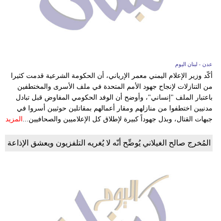
عدن - لبنان اليوم
أكّد وزير الإعلام اليمني معمر الإرياني، أن الحكومة الشرعية قدمت كثيرا
من التنازلات لإنجاح جهود الأمم المتحدة في ملف الأسرى والمختطفين
باعتبار الملف "إنساني"، وأوضح أن الوفد الحكومي المفاوض قبل تبادل
مدنيين اختطفوا من منازلهم ومقار أعمالهم بمقاتلين حوثيين أسروا في
جبهات القتال، وبذل جهوداً كبيرة لإطلاق كل الإعلاميين والصحافيين...
المزيد
المُخرج صالح الغيلاني يُوضِّح أنّه لا يُغريه التلفزيون ويعشق الإذاعة