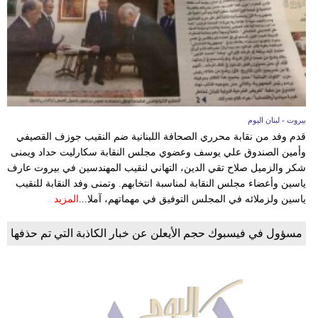
وسفر
ديكور
أخبار
إعلام
بيروت - لبنان اليوم
تعليم
قدم وفد من نقابة محرري الصحافة اللبنانية ضم النقيب جوزف القصيفي
وأمين الصندوق علي يوسف وعضوي مجلس النقابة سكارليت حداد ويمنى
مرأة
شكر والزميل صلاح تقي الدين، التهاني لنقيب المهندسين في بيروت عارف
ياسين وأعضاء مجلس النقابة لمناسبة انتخابهم. وتمنى وفد النقابة للنقيب
أزياء
ياسين ولزملائه في المجلس التوفيق في مهماتهم، آملا...
المزيد
إسلامية
مسؤول في فيسبوك حجم الأيعلن عن خبار الكاذبة التي تم حذفها
علوم
وتكنولوجيا
بيئة