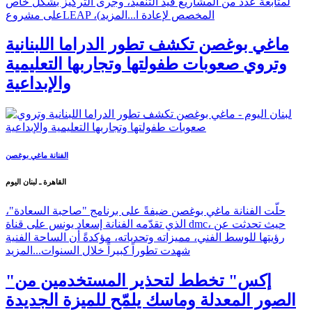
لمتابعة عدد من المشاريع قيد التنفيذ، وجرى التركيز بشكل خاص
على مشروعLEAP ،(المخصص لإعادة ا...
المزيد
ماغي بوغصن تكشف تطور الدراما اللبنانية
وتروي صعوبات طفولتها وتجاربها التعليمية
والإبداعية
الفنانة ماغي بوغصن
القاهرة ـ لبنان اليوم
حلّت الفنانة ماغي بوغصن ضيفةً على برنامج "صاحبة السعادة"،
الذي تقدّمه الفنانة إسعاد يونس على قناة dmc، حيث تحدثت عن
رؤيتها للوسط الفني، مميزاته وتحدياته، مؤكدةً أن الساحة الفنية
شهدت تطوراً كبيراً خلال السنوات...
المزيد
"إكس" تخطط لتحذير المستخدمين من
الصور المعدلة وماسك يلمّح للميزة الجديدة