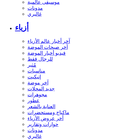
موسيقى عالمية
مدونات
غاليري
أزياء
آخر أخبار عالم الأزياء
آخر صيحات الموضة
فيديو أخبار الموضة
للرجال فقط
مُثير
مناسبات
إتيكيت
آخر موضة
جديد المحلات
مجوهرات
عطور
العناية بالشعر
ماكياج ومستحضرات
أخر عروض الأزياء
حوارات وتقارير
مدونات
غاليري