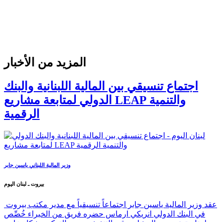
المزيد من الأخبار
اجتماع تنسيقي بين المالية اللبنانية والبنك
الدولي لمتابعة مشاريع LEAP والتنمية
الرقمية
وزير المالية اللبناني ياسين جابر
بيروت ـ لبنان اليوم
عقد وزير المالية ياسين جابر اجتماعاً تنسيقياً مع مدير مكتب بيروت
في البنك الدولي انريكي ارماس حضره فريق من الخبراء خُصِّص