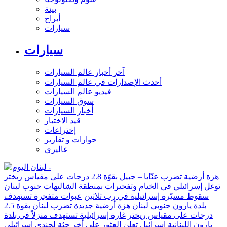
بيئة
أبراج
سيارات
سيارات
آخر أخبار عالم السيارات
أحدث الإصدارات في عالم السيارات
فيديو عالم السيارات
سوق السيارات
أخبار السيارات
قيد الاختبار
إختراعات
حوارات و تقارير
غاليري
هزة أرضية تضرب عنّايا – جبيل بقوّة 2.8 درجات على مقياس ريختر
توغل إسرائيلي في الخيام وتفجيرات بمنطقة الشاليهات جنوب لبنان
سقوط مسيّرة إسرائيلية في رب ثلاثين
عبوات متفجرة تستهدف
بلدة يارون جنوبي لبنان
هزة أرضية جديدة تضرب لبنان بقوة 2.5
درجات على مقياس ريختر
غارة إسرائيلية تستهدف منزلاً في بلدة
يارون اللبنانية
إسرائيل تعلن العثور على أخر جثة لجندي إسرائيلي