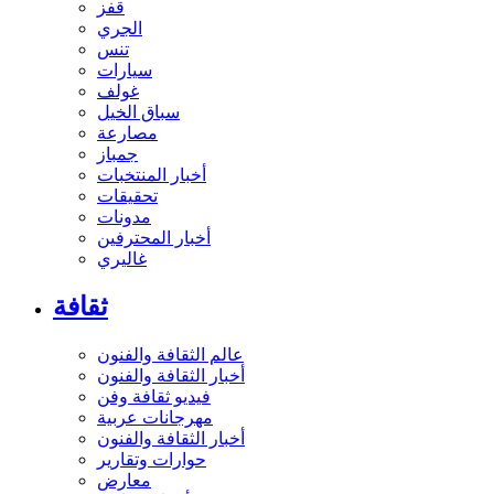
قفز
الجري
تنس
سيارات
غولف
سباق الخيل
مصارعة
جمباز
أخبار المنتخبات
تحقيقات
مدونات
أخبار المحترفين
غاليري
ثقافة
عالم الثقافة والفنون
أخبار الثقافة والفنون
فيديو ثقافة وفن
مهرجانات عربية
أخبار الثقافة والفنون
حوارات وتقارير
معارض