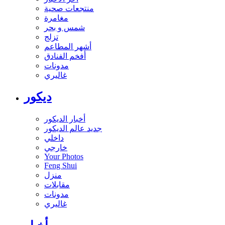
منتجعات صحية
مغامرة
شمس و بحر
تزلج
أشهر المطاعم
أفخم الفنادق
مدونات
غاليري
ديكور
أخبار الديكور
جديد عالم الديكور
داخلي
خارجي
Your Photos
Feng Shui
منزل
مقابلات
مدونات
غاليري