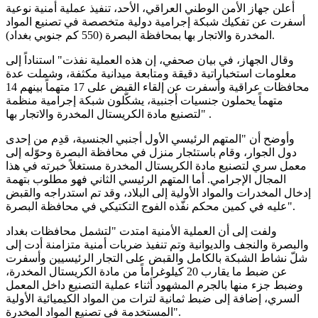
أعلن جهاز الأمن الوطني العراقي، الأحد، تنفيذ عملية أمنية نوعية
أسفرت عن تفكيك شبكة إجرامية دولية متخصصة في تصنيع المواد
المخدرة والاتجار بها بمحافظة البصرة (550 كم جنوبي بغداد).
وقال الجهاز، في بيان صحفي، إن هذه العملية نفذت" استناداً إلى
معلومات استخباراتية دقيقة ومتابعة ميدانية مكثفة، وشملت عدة
محافظات عراقية وأسفرت عن إلقاء القبض على 17 متهماً بينهم 14
متهماً يحملون جنسيات أجنبية، يشكّلون شبكة إجرامية منظمة
لتصنيع مادة الكريستال المخدرة والاتجار بها" .
وأوضح أن "المتهم الرئيسي الأول أجنبي الجنسية، قدِم من إحدى
دول الجوار، وقام باستئجار منزل في محافظة البصرة وحوّله إلى
معمل سري لتصنيع مادة الكريستال المخدرة مستغلاً خبرته في هذا
المجال الإجرامي. أما المتهم الرئيسي الثاني فهو مطلوب بتهمة
إدخال المخدرات والمواد الأولية إلى البلاد، وقد تم استدراجه والقبض
عليه في كمين محكم نفّذه الفوج التكتيكي في محافظة البصرة".
ولفت إلى أن العملية الأمنية امتدت "لتشمل محافظات بغداد
والبصرة والنجف والديوانية وتم تنفيذ ضربات أمنية متزامنة أدت إلى
شلّ نشاط الشبكة بالكامل والقبض على التجار الرئيسيين وأسفرت
عن ضبط ما يقارب 20 كيلوغراماً من مادة الكريستال المخدرة،
وضبط جزء منها بالجرم المشهود أثناء عملية التصنيع داخل المعمل
السري، إضافة إلى ضبط ثمانية لترات من المواد الكيميائية الأولية
المستخدمة في تصنيع المواد المخدرة".