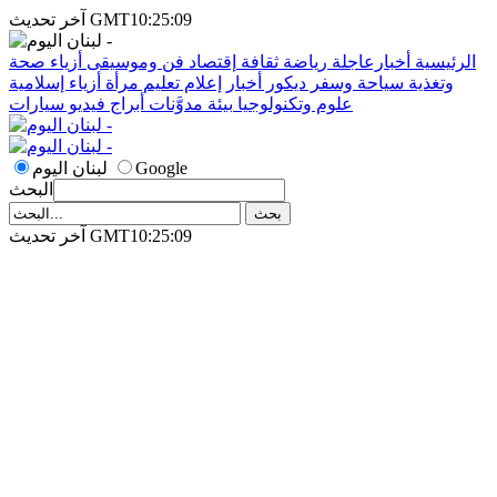
آخر تحديث GMT10:25:09
الرئيسية
أخبارعاجلة
رياضة
ثقافة
إقتصاد
فن وموسيقى
أزياء
صحة
وتغذية
سياحة وسفر
ديكور
أخبار
إعلام
تعليم
مرأة
أزياء إسلامية
علوم وتكنولوجيا
بيئة
مدوَّنات
أبراج
فيديو
سيارات
Google
لبنان اليوم
البحث
آخر تحديث GMT10:25:09