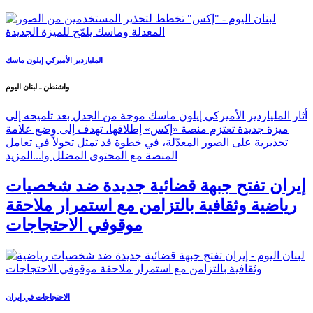
الملياردير الأميركي إيلون ماسك
واشنطن ـ لبنان اليوم
أثار الملياردير الأميركي إيلون ماسك موجة من الجدل بعد تلميحه إلى
ميزة جديدة تعتزم منصة «إكس» إطلاقها، تهدف إلى وضع علامة
تحذيرية على الصور المعدّلة، في خطوة قد تمثل تحولاً في تعامل
المنصة مع المحتوى المضلل وا...
المزيد
إيران تفتح جبهة قضائية جديدة ضد شخصيات
رياضية وثقافية بالتزامن مع استمرار ملاحقة
موقوفي الاحتجاجات
الاحتجاجات في إيران