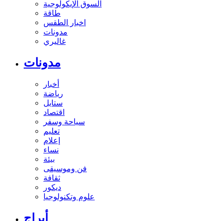
السوق الإيكولوجية
طاقة
اخبار الطقس
مدونات
غاليري
مدونات
أخبار
رياضة
ستايل
اقتصاد
سياحة وسفر
تعليم
إعلام
نساء
بيئة
فن وموسيقى
ثقافة
ديكور
علوم وتكنولوجيا
أبراج