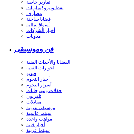
تقارير خاصة
نفط وبتروكيماويات
مصارف
قضايا ساخنة
أسواق مالية
أخبار الشركات
مدونات
فن وموسيقى
القضايا والأحداث الفنية
الحوارات الفنية
فيديو
أخبار النجوم
أسرار النجوم
حفلات ومهرجانات
تلفزيون
مقابلات
موسيقى عربية
سينما عالمية
مواهب واعدة
أخبار فنية
سينما عربية