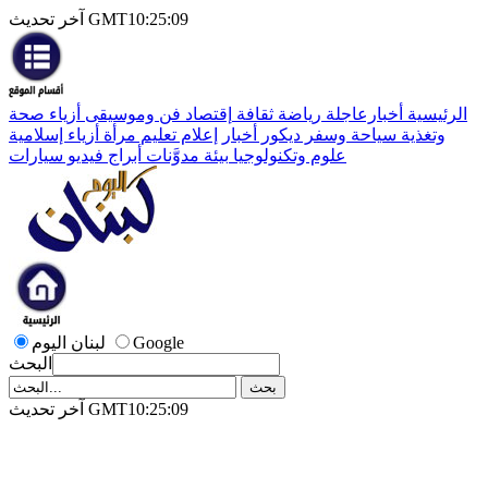
آخر تحديث GMT10:25:09
الرئيسية
أخبارعاجلة
رياضة
ثقافة
إقتصاد
فن وموسيقى
أزياء
صحة
وتغذية
سياحة وسفر
ديكور
أخبار
إعلام
تعليم
مرأة
أزياء إسلامية
علوم وتكنولوجيا
بيئة
مدوَّنات
أبراج
فيديو
سيارات
Google
لبنان اليوم
البحث
آخر تحديث GMT10:25:09