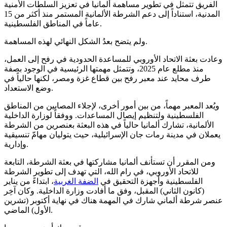
الفريق تتمثل في تطوير مساهمة ألمانيا في تعزيز السلطات الأمنية
المدنية، استناداً إلى دعم الشرطة الألمانية المستمر منذ أكثر من 15
عاماً في المناطق الفلسطينية.
ولم يتضح بعدُ الشكل النهائي لهذه المساهمة.
وعادت بعثة الاتحاد الأوروبي للمساعدة الحدودية في رفح إلى العمل،
منذ مطلع عام 2025، وتتمثل مهمتها الرئيسية في الوجود بصفة
طرف محايد عند معبر رفح بين قطاع غزة ومصر، لكنها حالياً في
وضع الاستعداد.
ويُعد المعبر مهماً، من بين أمور أخرى، لإجلاء المصابين من المناطق
الفلسطينية ولتنظيم إيصال المساعدات. ووفقاً لوزارة الداخلية
الألمانية، تشارك ألمانيا حالياً في هذه البعثة بعنصرين من الشرطة
يعملان في مدينة رمات جان الإسرائيلية، حيث يتوليان مهامّ تنسيقية
وإدارية.
ومن المقرر أن تستأنف ألمانيا مشاركتها في بعثة الشرطة، التابعة
للاتحاد الأوروبي، في رام الله، التي تهدف إلى تطوير الشرطة
الفلسطينية وأجهزة التحقيق في
الضفة الغربية
، ابتداءً من يناير
(كانون الثاني) المقبل، وفق ما أفادت وزارة الداخلية. وكان آخِر
عنصر شرطة ألماني شارك في المهمة هناك في نهاية أكتوبر (تشرين
الأول) الماضي.