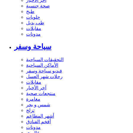
آخر الاخبار
صحة جنسية
طبخ
حلويات
طب بديل
مقابلات
مدونات
سياحة وسفر
التحقيقات السياحية
الأماكن السياحية
فيديو سياحة وسفر
رحلات شهر العسل
مقابلات
آخر الأخبار
منتجعات صحية
مغامرة
شمس و بحر
تزلج
أشهر المطاعم
أفخم الفنادق
مدونات
غاليري