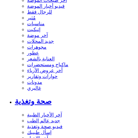
آخر صيحات الموضة
فيديو أخبار الموضة
للرجال فقط
مُثير
مناسبات
إتيكيت
آخر موضة
جديد المحلات
مجوهرات
عطور
العناية بالشعر
ماكياج ومستحضرات
أخر عروض الأزياء
حوارات وتقارير
مدونات
غاليري
صحة وتغذية
آخر الأخبار الطبية
جديد عالم الطب
فيديو صحة وتغذية
إسأل طبيبك