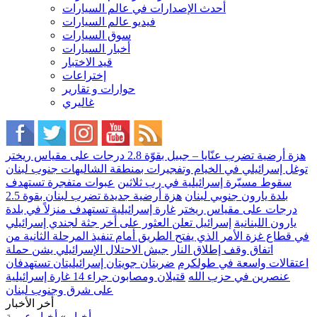
أحدث الإصدارات في عالم السيارات
فيديو عالم السيارات
سوق السيارات
أخبار السيارات
قيد الاختبار
إختراعات
حوارات و تقارير
غاليري
هزة أرضية تضرب عنّايا – جبيل بقوّة 2.8 درجات على مقياس ريختر
توغل إسرائيلي في الخيام وتفجيرات بمنطقة الشاليهات جنوب لبنان
سقوط مسيّرة إسرائيلية في رب ثلاثين
عبوات متفجرة تستهدف
بلدة يارون جنوبي لبنان
هزة أرضية جديدة تضرب لبنان بقوة 2.5
درجات على مقياس ريختر
غارة إسرائيلية تستهدف منزلاً في بلدة
يارون اللبنانية
إسرائيل تعلن العثور على أخر جثة لجندي إسرائيلي
في قطاع غزة الأمر الذي يفتح الطريق أمام تنفيذ المرحلة الثانية من
اتفاق وقف إطلاق النار
جيش الاحتلال الإسرائيلي يشن حملة
اعتقالات واسعة في طولكرم
ضربتان جويتان إسرائيليتان تستهدفان
عنصرين في حزب الله
قتيلان ومصابون جراء 14 غارة إسرائيلية
على شرق وجنوب لبنان
أخر الأخبار
أخبار
»
أخبار عربية