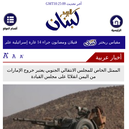
آخر تحديث GMT10:25:09
الرئيسية
أخبارعاجلة
رياضة
قتيلان ومصابون جراء 14 غارة إسرائيلية على شرق وجنوب لبنان
ثقافة
أخبار عربية
إقتصاد
فن
الممثل الخاص للمجلس الانتقالي الجنوبي يعتبر خروج الإمارات
من اليمن انقلابًا على مجلس القيادة
وموسيقى
أزياء
صحة
وتغذية
سياحة