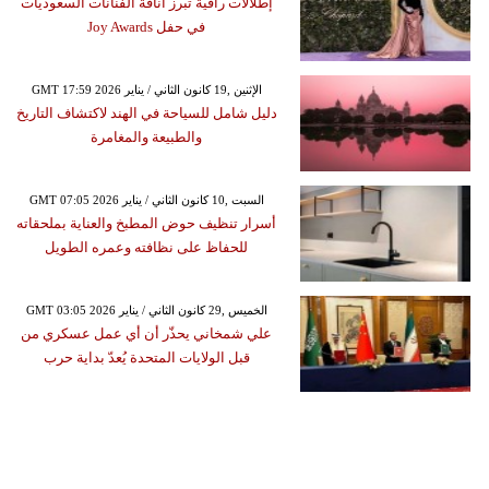
إطلالات راقية تبرز أناقة الفنانات السعوديات
في حفل Joy Awards
GMT 17:59 2026 الإثنين ,19 كانون الثاني / يناير
دليل شامل للسياحة في الهند لاكتشاف التاريخ
والطبيعة والمغامرة
GMT 07:05 2026 السبت ,10 كانون الثاني / يناير
أسرار تنظيف حوض المطبخ والعناية بملحقاته
للحفاظ على نظافته وعمره الطويل
GMT 03:05 2026 الخميس ,29 كانون الثاني / يناير
علي شمخاني يحذّر أن أي عمل عسكري من
قبل الولايات المتحدة يُعدّ بداية حرب