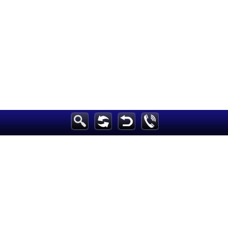
الرئيسية
أخبارعاجلة
رياضة
ثقافة
إقتصاد
فن
وموسيقى
أزياء
صحة وتغذية
سياحة وسفر
ديكور
أخبار
إعلام
تعليم
مرأة
علوم وتكنولوجيا
بيئة