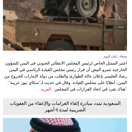
وسفر
ديكور
أخبار
إعلام
تعليم
صنعاء ـ لبنان اليوم
اعتبر الممثل الخاص لرئيس المجلس الانتقالي الجنوبي في اليمن للشؤون
مرأة
الخارجية عمرو البيض أن قرار رئيس مجلس القيادة الرئاسي في اليمن
رشاد العليمي بإعلان حالة الطوارئ والطلب من دولة الإمارات الخروج من
أزياء
اليمن، انقلابًا على مجلس القيادة. وقال في حديث لـ"سكاي نيوز عربية":
إسلامية
"هناك تفرد في اتخاذ القرارات في المجلس...
المزيد
علوم
السعودية تمدد مبادرة إلغاء الغرامات والإعفاء من العقوبات
الضريبية لمدة 6 أشهر
وتكنولوجيا
بيئة