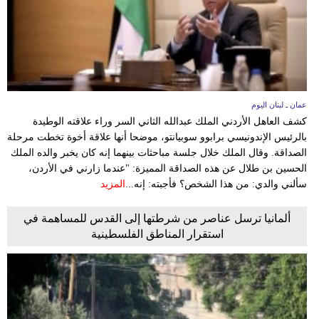
عمان ـ لبنان اليوم
كشف العاهل الأردني الملك عبدالله الثاني السر وراء علاقته الوطيدة
بالرئيس الإندونيسي برابوو سوبيانتو، موضحا أنها علاقة أخوة تخطت مرحلة
الصداقة. وقال الملك خلال جلسة مباحثات بينهما إنه كان يخبر والده الملك
الحسين بن طلال عن هذه الصداقة المميزة: "عندما زارني في الأردن،
سألني والدي: من هذا الشخص؟ فأجبته: إنه...
المزيد
ألمانيا ترسل عناصر من شرطتها إلى القدس للمساهمة في
استقرار المناطق الفلسطينية