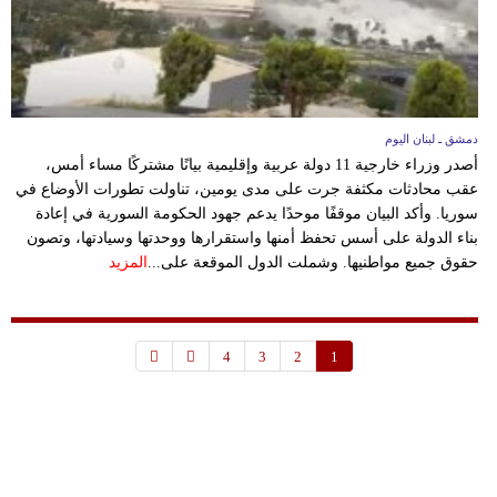
دمشق ـ لبنان اليوم
أصدر وزراء خارجية 11 دولة عربية وإقليمية بيانًا مشتركًا مساء أمس،
عقب محادثات مكثفة جرت على مدى يومين، تناولت تطورات الأوضاع في
سوريا. وأكد البيان موقفًا موحدًا يدعم جهود الحكومة السورية في إعادة
بناء الدولة على أسس تحفظ أمنها واستقرارها ووحدتها وسيادتها، وتصون
حقوق جميع مواطنيها. وشملت الدول الموقعة على...
المزيد
4
3
2
1