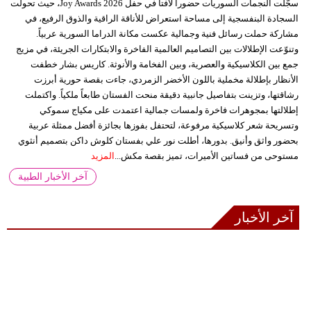
سجّلت النجمات السوريات حضوراً لافتاً في حفل Joy Awards 2026، حيث تحولت
السجادة البنفسجية إلى مساحة استعراض للأناقة الراقية والذوق الرفيع، في
مشاركة حملت رسائل فنية وجمالية عكست مكانة الدراما السورية عربياً.
وتنوّعت الإطلالات بين التصاميم العالمية الفاخرة والابتكارات الجريئة، في مزيج
جمع بين الكلاسيكية والعصرية، وبين الفخامة والأنوثة. كاريس بشار خطفت
الأنظار بإطلالة مخملية باللون الأخضر الزمردي، جاءت بقصة حورية أبرزت
رشاقتها، وتزينت بتفاصيل جانبية دقيقة منحت الفستان طابعاً ملكياً. واكتملت
إطلالتها بمجوهرات فاخرة ولمسات جمالية اعتمدت على مكياج سموكي
وتسريحة شعر كلاسيكية مرفوعة، لتحتفل بفوزها بجائزة أفضل ممثلة عربية
بحضور واثق وأنيق. بدورها، أطلت نور علي بفستان كلوش داكن بتصميم أنثوي
مستوحى من فساتين الأميرات، تميز بقصة مكش...
المزيد
آخر الأخبار الطبية
آخر الأخبار