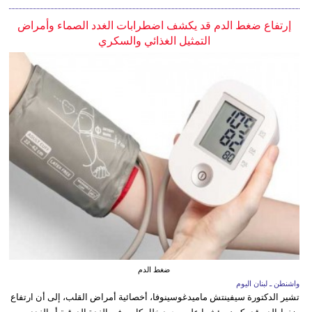
إرتفاع ضغط الدم قد يكشف اضطرابات الغدد الصماء وأمراض
التمثيل الغذائي والسكري
ضغط الدم
واشنطن ـ لبنان اليوم
تشير الدكتورة سيفينتش ماميدغوسينوفا، أخصائية أمراض القلب، إلى أن ارتفاع