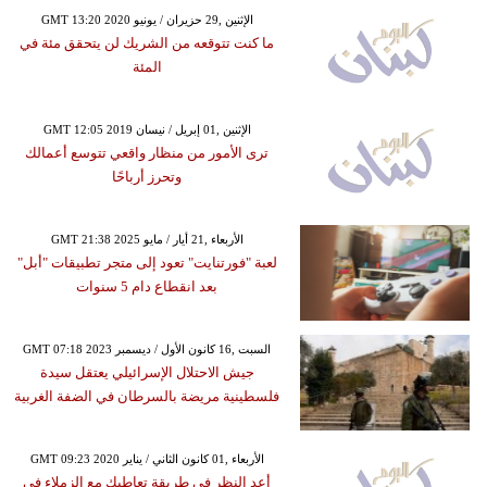
GMT 13:20 2020 الإثنين ,29 حزيران / يونيو
ما كنت تتوقعه من الشريك لن يتحقق مئة في
المئة
GMT 12:05 2019 الإثنين ,01 إبريل / نيسان
ترى الأمور من منظار واقعي تتوسع أعمالك
وتحرز أرباحًا
GMT 21:38 2025 الأربعاء ,21 أيار / مايو
لعبة "فورتنايت" تعود إلى متجر تطبيقات "أبل"
بعد انقطاع دام 5 سنوات
GMT 07:18 2023 السبت ,16 كانون الأول / ديسمبر
جيش الاحتلال الإسرائيلي يعتقل سيدة
فلسطينية مريضة بالسرطان في الضفة الغربية
GMT 09:23 2020 الأربعاء ,01 كانون الثاني / يناير
أعد النظر في طريقة تعاطيك مع الزملاء في