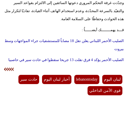
وجدّدت غرفة التحكم المروري دعوتها السائقين إلى الالتزام بقواعد السير
مدوَّنات
والتقيّد بالسرعة المحدّدة، وعدم استخدام الهاتف أثناء القيادة، تفاديًا لتكرار مثل
أبراج
هذه الحوادث وحفاظًا على السلامة العامة.
فيديو
قـــد يهمــــــــك أيضــــــاُ :
الصليب الأحمر اللبناني يعلن نقل 18 مصاباً للمستشفيات جراء المواجهات وسط
سيارات
بيروت
الصليب الأحمر يؤكد 4 فرق نقلت 13 جريحا سقطوا في حادث سير في حاصبيا
لبنان اليوم
lebanontoday
أخبار لبنان اليوم
حادث سير
قوى الأمن الداخلي