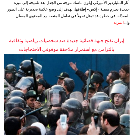
أثار الملياردير الأميركي إيلون ماسك موجة من الجدل بعد تلميحه إلى ميزة
جديدة تعتزم منصة «إكس» إطلاقها، تهدف إلى وضع علامة تحذيرية على الصور
المعدّلة، في خطوة قد تمثل تحولاً في تعامل المنصة مع المحتوى المضلل
وا...
المزيد
إيران تفتح جبهة قضائية جديدة ضد شخصيات رياضية وثقافية
بالتزامن مع استمرار ملاحقة موقوفي الاحتجاجات