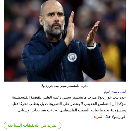
مدرب مانشستر سيتي بيب غوارديولا
لندن ـ لبنان اليوم
جدد بيب غوارديولا مدرب مانشستر سيتي دعمه العلني للقضية الفلسطينية
مؤكدا أن التضامن الحقيقي لا يقتصر على التصريحات بل يتطلب تحركا فعليا
ومسؤولية نحو ما يعانيه الشعب الفلسطيني. وجاءت تصريحات الإسباني
غوارديولا خلا...
المزيد
المزيد من التحقيقات السياحية