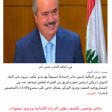
وزير المالية اللبناني ياسين جابر
بيروت ـ لبنان اليوم
عقد وزير المالية ياسين جابر اجتماعاً تنسيقياً مع مدير مكتب بيروت في البنك
الدولي انريكي ارماس حضره فريق من الخبراء خُصِّص لمتابعة عدد من
المشاريع قيد التنفيذ، وجرى التركيز بشكل خاص على مشروعLEAP ،(المخصص
لإعادة ا...
المزيد
ماغي بوغصن تكشف تطور الدراما اللبنانية وتروي صعوبات