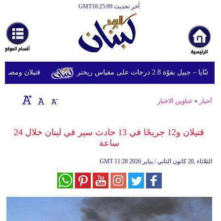
آخر تحديث GMT10:25:09
الرئيسية
أخبارعاجلة
رياضة
وّة 2.8 درجات على مقياس ريختر
قتيلان ومصابون جراء 14 غارة إسرائيلية على شرق و
ثقافة
إقتصاد
أخبار
»
عناوين الاخبار
فن
قتيلان و12 جريحًا في 13 حادث سير في لبنان خلال 24
وموسيقى
ساعة
أزياء
11:28 2026 الثلاثاء ,20 كانون الثاني / يناير
GMT
صحة
وتغذية
سياحة