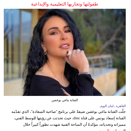
طفولتها وتجاربها التعليمية والإبداعية
الفنانة ماغي بوغصن
القاهرة ـ لبنان اليوم
حلّت الفنانة ماغي بوغصن ضيفةً على برنامج "صاحبة السعادة"، الذي تقدّمه
الفنانة إسعاد يونس على قناة dmc، حيث تحدثت عن رؤيتها للوسط الفني،
مميزاته وتحدياته، مؤكدةً أن الساحة الفنية شهدت تطوراً كبيراً خلال
السنوات...
المزيد