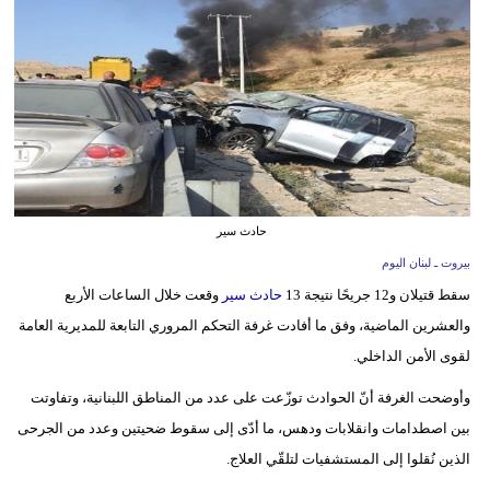
وسفر
ديكور
أخبار
إعلام
تعليم
حادث سير
مرأة
بيروت ـ لبنان اليوم
سقط قتيلان و12 جريحًا نتيجة 13
حادث سير
وقعت خلال الساعات الأربع
أزياء
والعشرين الماضية، وفق ما أفادت غرفة التحكم المروري التابعة للمديرية العامة
إسلامية
لقوى الأمن الداخلي.
علوم
وأوضحت الغرفة أنّ الحوادث توزّعت على عدد من المناطق اللبنانية، وتفاوتت
وتكنولوجيا
بين اصطدامات وانقلابات ودهس، ما أدّى إلى سقوط ضحيتين وعدد من الجرحى
بيئة
الذين نُقلوا إلى المستشفيات لتلقّي العلاج.