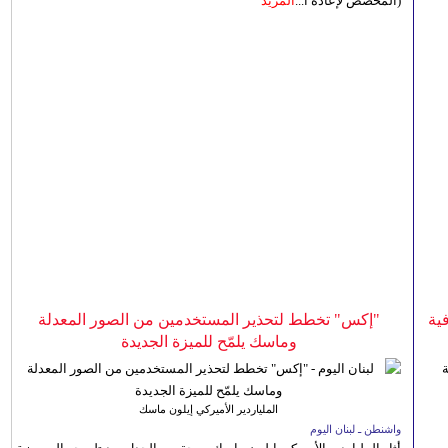
(المخصص لإعادة ا...
المزيد
ية
"إكس" تخطط لتحذير المستخدمين من الصور المعدلة
وماسك يلمّح للميزة الجديدة
الملياردير الأميركي إيلون ماسك
واشنطن ـ لبنان اليوم