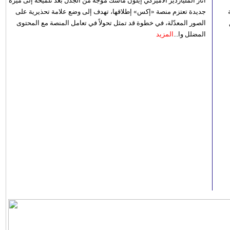
أثار الملياردير الأميركي إيلون ماسك موجة من الجدل بعد تلميحه إلى ميزة
جديدة تعتزم منصة «إكس» إطلاقها، تهدف إلى وضع علامة تحذيرية على
الصور المعدّلة، في خطوة قد تمثل تحولاً في تعامل المنصة مع المحتوى
المضلل وا...
المزيد