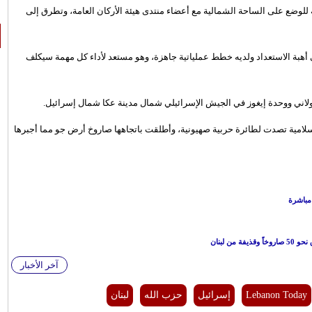
ه للوضع على الساحة الشمالية مع أعضاء منتدى هيئة الأركان العامة، وتطرق إلى
أهبة الاستعداد ولديه خطط عملياتية جاهزة، وهو مستعد لأداء كل مهمة سيكلف
 غولاني ووحدة إيغوز في الجيش الإسرائيلي شمال مدينة عكا شمال إسرائيل.
إسلامية تصدت لطائرة حربية صهيونية، وأطلقت باتجاهها ‏صاروخ أرض جو ‏مما أجبرها
 مباشرة
 لبنان
آخر الأخبار
Lebanon Today
إسرائيل
حزب الله
لبنان