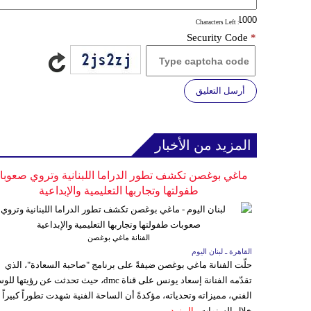
: Characters Left
Security Code
*
أرسل التعليق
المزيد من الأخبار
ماغي بوغصن تكشف تطور الدراما اللبنانية وتروي صعوب
طفولتها وتجاربها التعليمية والإبداعية
الفنانة ماغي بوغصن
القاهرة ـ لبنان اليوم
حلّت الفنانة ماغي بوغصن ضيفةً على برنامج "صاحبة السعادة"، الذي
تقدّمه الفنانة إسعاد يونس على قناة dmc، حيث تحدثت عن رؤيتها
الفني، مميزاته وتحدياته، مؤكدةً أن الساحة الفنية شهدت تطوراً كبيراً
خلال السنوات...
المزيد