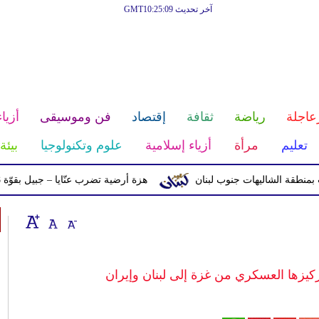
آخر تحديث GMT10:25:09
عاجلة
رياضة
ثقافة
إقتصاد
فن وموسيقى
أزياء
تعليم
مرأة
أزياء إسلامية
علوم وتكنولوجيا
بيئة
قة الشاليهات جنوب لبنان
هزة أرضية تضرب عنّايا – جبيل بقوّة 2.8 درجات على مقياس ريختر
ركيزها العسكري من غزة إلى لبنان وإيران