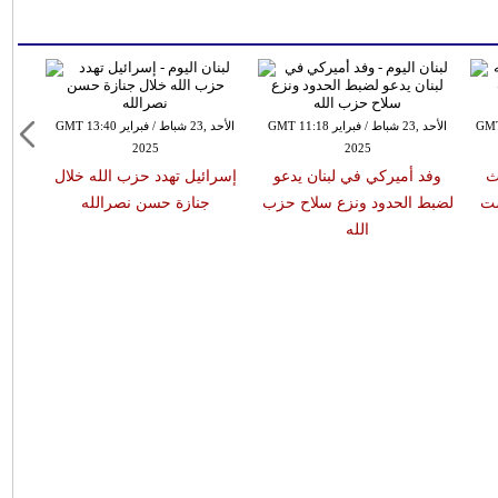
ر GMT 08:03
الأحد ,23 شباط / فبراير GMT 11:18
الأحد ,23 شباط / فبراير GMT 13:40
2025
2025
ث
وفد أميركي في لبنان يدعو
إسرائيل تهدد حزب الله خلال
ست
لضبط الحدود ونزع سلاح حزب
جنازة حسن نصرالله
الله