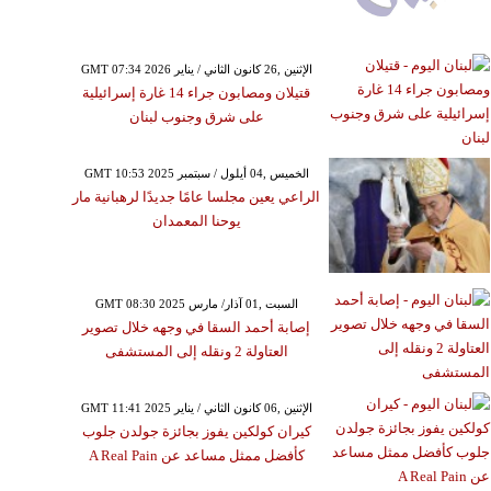
GMT 07:34 2026 الإثنين ,26 كانون الثاني / يناير
قتيلان ومصابون جراء 14 غارة إسرائيلية
على شرق وجنوب لبنان
GMT 10:53 2025 الخميس ,04 أيلول / سبتمبر
الراعي يعين مجلسا عامًا جديدًا لرهبانية مار
يوحنا المعمدان
GMT 08:30 2025 السبت ,01 آذار/ مارس
إصابة أحمد السقا في وجهه خلال تصوير
العتاولة 2 ونقله إلى المستشفى
GMT 11:41 2025 الإثنين ,06 كانون الثاني / يناير
كيران كولكين يفوز بجائزة جولدن جلوب
كأفضل ممثل مساعد عن A Real Pain