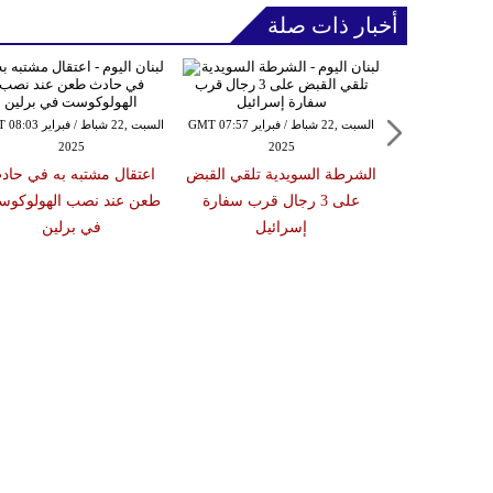
أخبار ذات صلة
الجمعة ,21 شباط / فبراير GMT 18:36
السبت ,22 شباط / فبراير GMT 07:57
السبت ,22 شباط / فبراي
2025
2025
20
كد أن لبنان
الشرطة السويدية تلقي القبض
اعتقال مشتبه به في حاد
ا يكون منصة
على 3 رجال قرب سفارة
طعن عند نصب الهولوكو
لدول العربية
إسرائيل
في برلين