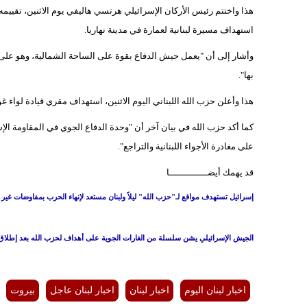
هذا واختتم رئيس الأركان الإسرائيلي هرتسي هاليفي يوم الاثنين، تقييم
استهداف مسيرة لبنانية لعمارة في مدينة نهاريا.
وأشار إلى أن "يعمل جيش الدفاع بقوة على الساحة الشمالية، وهو على 
بها".
هذا وأعلن حزب الله اللبناني اليوم الاثنين، استهداف مقري قيادة لواء
كما أكد حزب الله في بيان آخر أن "وحدة ‏الدفاع ‏الجوي في المقاومة ال
على مغادرة الأجواء اللبنانية والتراجع".‏
قد يهمك أيضــــــــــــــا
إسرائيل تستهدف مواقع لـ"حزب الله" ليلاً ولبنان مستعد لإنهاء الحرب بمفاوضات غير
الجيش الإسرائيلي يشن سلسلة من الغارات الجوية على أهداف لحزب الله بعد إطلاق نحو 50 صاروخاً وقذيفة من
اخبار لبنان اليوم
اخبار لبنان
اخبار لبنان عاجل
بيروت