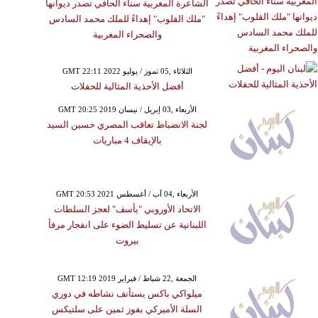
الشاعرة المغربية سناء الحافي تصدر ديوانها
"ملك القلوب" إهداءً للملك محمد السادس
والصحراء المغربية
GMT 22:11 2022 الثلاثاء ,05 تموز / يوليو
أفضل الأحذية المثالية للحفلات
GMT 20:25 2019 الأربعاء ,03 إبريل / نيسان
لجنة الانضباط تعاقب المصري حسين السيد
بالإيقاف 4 مباريات
GMT 20:53 2021 الأربعاء ,04 آب / أغسطس
الاتحاد الأوروبي "يأسف" لعجز السلطات
اللبنانية عن تسليط الضوء على انفجار مرفأ
بيروت
GMT 12:19 2019 الجمعة ,22 شباط / فبراير
ميلواكي باكس يستأنف نشاطه في دوري
السلة الأميركي بفوز ثمين على سلتيكس