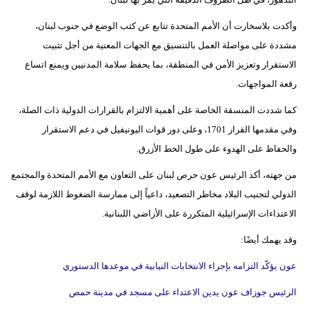
مدوَّنات
وأكدت بلاسخارت أن الأمم المتحدة تتابع عن كثب الوضع في جنوب لبنان،
أبراج
مشددة على مواصلة العمل بالتنسيق مع الجهات المعنية من أجل تثبيت
الاستقرار وتعزيز الأمن في المنطقة، بما يحفظ سلامة المدنيين ويمنع اتساع
فيديو
رقعة المواجهات.
سيارات
كما شددت المنسقة الخاصة على أهمية الالتزام بالقرارات الدولية ذات الصلة،
وفي مقدمها القرار 1701، وعلى دور قوات اليونيفيل في دعم الاستقرار
والحفاظ على الهدوء على طول الخط الأزرق.
من جهته، أكد الرئيس عون حرص لبنان على التعاون مع الأمم المتحدة والمجتمع
الدولي لتجنيب البلاد مخاطر التصعيد، داعياً إلى ممارسة الضغوط اللازمة لوقف
الاعتداءات الإسرائيلية المتكررة على الأراضي اللبنانية.
وقد يهمك أيضًا:
عون يؤكّد التزامه بإجراء الانتخابات النيابية في موعدها الدستوري
الرئيس جوزاف عون يدين الاعتداء على مسجد في مدينة حمص