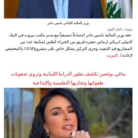
وزير المالية اللبناني ياسين جابر
بيروت ـ لبنان اليوم
عقد وزير المالية ياسين جابر اجتماعاً تنسيقياً مع مدير مكتب بيروت في البنك
الدولي انريكي ارماس حضره فريق من الخبراء خُصِّص لمتابعة عدد من
المشاريع قيد التنفيذ، وجرى التركيز بشكل خاص على مشروعLEAP ،(المخصص
لإعادة ا...
المزيد
ماغي بوغصن تكشف تطور الدراما اللبنانية وتروي صعوبات
طفولتها وتجاربها التعليمية والإبداعية