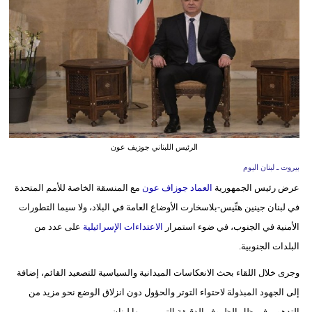
وسفر
ديكور
أخبار
إعلام
تعليم
الرئيس اللبناني جوزيف عون
مرأة
بيروت ـ لبنان اليوم
عرض رئيس الجمهورية
العماد جوزاف عون
مع المنسقة الخاصة للأمم المتحدة
أزياء
في لبنان جينين هنِّيس-بلاسخارت الأوضاع العامة في البلاد، ولا سيما التطورات
إسلامية
الأمنية في الجنوب، في ضوء استمرار
الاعتداءات الإسرائيلية
على عدد من
علوم
البلدات الجنوبية.
وتكنولوجيا
وجرى خلال اللقاء بحث الانعكاسات الميدانية والسياسية للتصعيد القائم، إضافة
بيئة
إلى الجهود المبذولة لاحتواء التوتر والحؤول دون انزلاق الوضع نحو مزيد من
التدهور، في ظل الظروف الدقيقة التي يمر بها لبنان.