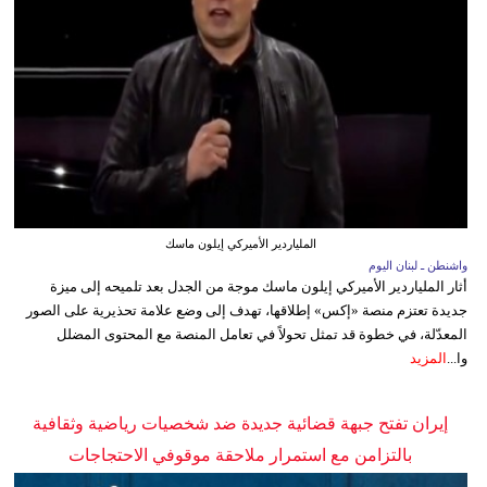
الملياردير الأميركي إيلون ماسك
واشنطن ـ لبنان اليوم
أثار الملياردير الأميركي إيلون ماسك موجة من الجدل بعد تلميحه إلى ميزة
جديدة تعتزم منصة «إكس» إطلاقها، تهدف إلى وضع علامة تحذيرية على الصور
المعدّلة، في خطوة قد تمثل تحولاً في تعامل المنصة مع المحتوى المضلل
وا...
المزيد
إيران تفتح جبهة قضائية جديدة ضد شخصيات رياضية وثقافية
بالتزامن مع استمرار ملاحقة موقوفي الاحتجاجات