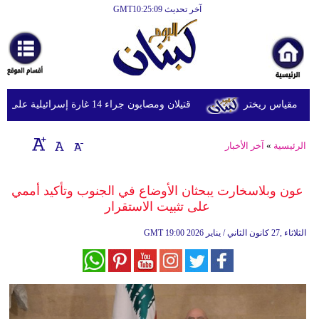
آخر تحديث GMT10:25:09
الرئيسية
أخبارعاجلة
رياضة
قتيلان ومصابون جراء 14 غارة إسرائيلية على شرق وجنوب لبنان
ثقافة
إقتصاد
الرئيسية
»
آخر الأخبار
فن
عون وبلاسخارت يبحثان الأوضاع في الجنوب وتأكيد أممي
وموسيقى
على تثبيت الاستقرار
أزياء
19:00 2026 الثلاثاء ,27 كانون الثاني / يناير
GMT
صحة
وتغذية
سياحة