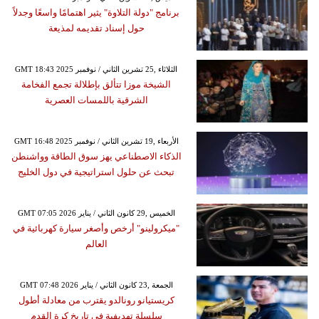
برنامج "دولة التلاوة" يثير اهتمامًا واسعًا وجدلاً
حول إسناد تقديمه لمذيعة
GMT 18:43 2025 الثلاثاء ,25 تشرين الثاني / نوفمبر
الشيخة موزا تتألق بإطلالة تجمع الفخامة
الشرقية باللمسات العصرية
GMT 16:48 2025 الأربعاء ,19 تشرين الثاني / نوفمبر
الذكاء الاصطناعي يهز سوق الطاقة وواشنطن
تبحث عن حلول استراتيجية في دول الخليج
GMT 07:05 2026 الخميس ,29 كانون الثاني / يناير
"ميكرولينو" أرخص وأصغر سيارة كهربائية في
العالم
GMT 07:48 2026 الجمعة ,23 كانون الثاني / يناير
كريستيانو رونالدو يقترب من معادلة أطول
سلسلة تهديفية في تاريخ كرة القدم