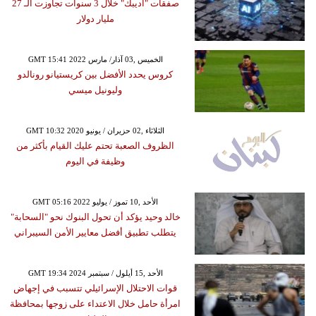
صفقات "أديبك" خلال 3 سنوات تجاوزت الـ 27
مليار دولار
GMT 15:41 2022 الخميس ,03 آذار/ مارس
كروس يحدد الأفضل بين كريستيانو رونالدو
وليونيل ميسي
GMT 10:32 2020 الثلاثاء ,02 حزيران / يونيو
الظروف الصعبة تحتم عليك القيام بأكثر من
وظيفة في اليوم
GMT 05:16 2022 الأحد ,10 تموز / يوليو
خالد وحيد يؤكد أن تحول البنوك نحو "السحابة"
يتطلب تطبيق أفضل معايير الأمن السيبراني
GMT 19:34 2024 الأحد ,15 أيلول / سبتمبر
قوات الاحتلال الإسرائيلي تتسبب في إجهاض
امرأة حامل خلال الاعتداء على زوجها بمحافظة