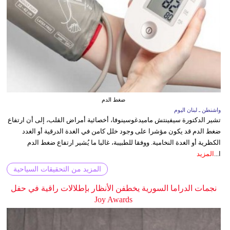
ضغط الدم
واشنطن ـ لبنان اليوم
تشير الدكتورة سيفينتش ماميدغوسينوفا، أخصائية أمراض القلب، إلى أن ارتفاع
ضغط الدم قد يكون مؤشرا على وجود خلل كامن في الغدة الدرقية أو الغدد
الكظرية أو الغدة النخامية. ووفقا للطبيبة، غالبا ما يُشير ارتفاع ضغط الدم
ا...
المزيد
المزيد من التحقيقات السياحية
نجمات الدراما السورية يخطفن الأنظار بإطلالات راقية في حفل
Joy Awards