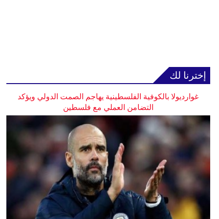
إخترنا لك
غوارديولا بالكوفية الفلسطينية يهاجم الصمت الدولي ويؤكد
التضامن العملي مع فلسطين