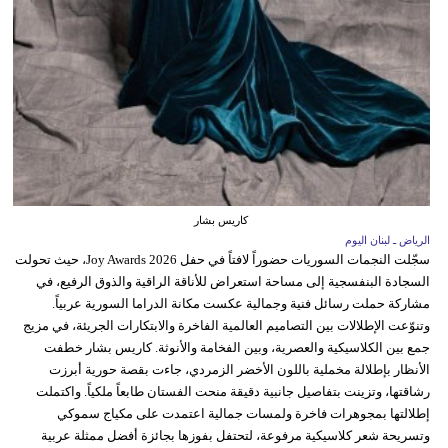
كاريس بشار
الرياض ـ لبنان اليوم
سجّلت النجمات السوريات حضوراً لافتاً في حفل Joy Awards 2026، حيث تحولت
السجادة البنفسجية إلى مساحة استعراض للأناقة الراقية والذوق الرفيع، في
مشاركة حملت رسائل فنية وجمالية عكست مكانة الدراما السورية عربياً.
وتنوّعت الإطلالات بين التصاميم العالمية الفاخرة والابتكارات الجريئة، في مزيج
جمع بين الكلاسيكية والعصرية، وبين الفخامة والأنوثة. كاريس بشار خطفت
الأنظار بإطلالة مخملية باللون الأخضر الزمردي، جاءت بقصة حورية أبرزت
رشاقتها، وتزينت بتفاصيل جانبية دقيقة منحت الفستان طابعاً ملكياً. واكتملت
إطلالتها بمجوهرات فاخرة ولمسات جمالية اعتمدت على مكياج سموكي
وتسريحة شعر كلاسيكية مرفوعة، لتحتفل بفوزها بجائزة أفضل ممثلة عربية