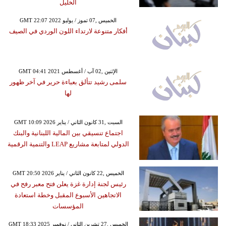
الخليل
GMT 22:07 2022 الخميس ,07 تموز / يوليو
أفكار متنوعة لارتداء اللون الوردي في الصيف
GMT 04:41 2021 الإثنين ,02 آب / أغسطس
سلمى رشيد تتألق بعباءة حرير في آخر ظهور
لها
GMT 10:09 2026 السبت ,31 كانون الثاني / يناير
اجتماع تنسيقي بين المالية اللبنانية والبنك
الدولي لمتابعة مشاريع LEAP والتنمية الرقمية
GMT 20:50 2026 الخميس ,22 كانون الثاني / يناير
رئيس لجنة إدارة غزة يعلن فتح معبر رفح في
الاتجاهين الأسبوع المقبل وخطة استعادة
المؤسسات
GMT 18:33 2025 الخميس ,27 تشرين الثاني / نوفمبر