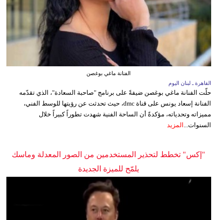
الفنانة ماغي بوغصن
القاهرة ـ لبنان اليوم
حلّت الفنانة ماغي بوغصن ضيفةً على برنامج "صاحبة السعادة"، الذي تقدّمه
الفنانة إسعاد يونس على قناة dmc، حيث تحدثت عن رؤيتها للوسط الفني،
مميزاته وتحدياته، مؤكدةً أن الساحة الفنية شهدت تطوراً كبيراً خلال
السنوات...
المزيد
"إكس" تخطط لتحذير المستخدمين من الصور المعدلة وماسك
يلمّح للميزة الجديدة