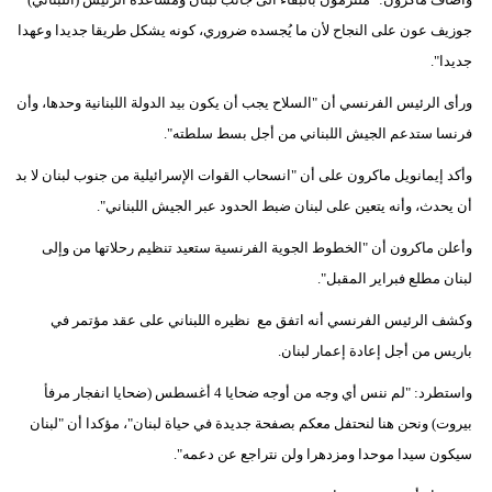
مدوَّنات
جوزيف عون على النجاح لأن ما يُجسده ضروري، كونه يشكل طريقا جديدا وعهدا
أبراج
جديدا".
ورأى الرئيس الفرنسي أن "السلاح يجب أن يكون بيد الدولة اللبنانية وحدها، وأن
فيديو
فرنسا ستدعم الجيش اللبناني من أجل بسط سلطته".
سيارات
وأكد إيمانويل ماكرون على أن "انسحاب القوات الإسرائيلية من جنوب لبنان لا بد
أن يحدث، وأنه يتعين على لبنان ضبط الحدود عبر الجيش اللبناني".
وأعلن ماكرون أن "الخطوط الجوية الفرنسية ستعيد تنظيم رحلاتها من وإلى
لبنان مطلع فبراير المقبل".
وكشف الرئيس الفرنسي أنه اتفق مع نظيره اللبناني على عقد مؤتمر في
باريس من أجل إعادة إعمار لبنان.
واستطرد: "لم ننس أي وجه من أوجه ضحايا 4 أغسطس (ضحايا انفجار مرفأ
بيروت) ونحن هنا لنحتفل معكم بصفحة جديدة في حياة لبنان"، مؤكدا أن "لبنان
سيكون سيدا موحدا ومزدهرا ولن نتراجع عن دعمه".