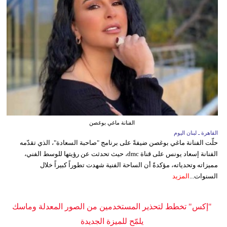
الفنانة ماغي بوغصن
القاهرة ـ لبنان اليوم
حلّت الفنانة ماغي بوغصن ضيفةً على برنامج "صاحبة السعادة"، الذي تقدّمه
الفنانة إسعاد يونس على قناة dmc، حيث تحدثت عن رؤيتها للوسط الفني،
مميزاته وتحدياته، مؤكدةً أن الساحة الفنية شهدت تطوراً كبيراً خلال
السنوات...
المزيد
"إكس" تخطط لتحذير المستخدمين من الصور المعدلة وماسك
يلمّح للميزة الجديدة