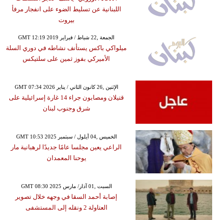
اللبنانية عن تسليط الضوء على انفجار مرفأ
بيروت
GMT 12:19 2019 الجمعة ,22 شباط / فبراير
ميلواكي باكس يستأنف نشاطه في دوري السلة
الأميركي بفوز ثمين على سلتيكس
GMT 07:34 2026 الإثنين ,26 كانون الثاني / يناير
قتيلان ومصابون جراء 14 غارة إسرائيلية على
شرق وجنوب لبنان
GMT 10:53 2025 الخميس ,04 أيلول / سبتمبر
الراعي يعين مجلسا عامًا جديدًا لرهبانية مار
يوحنا المعمدان
GMT 08:30 2025 السبت ,01 آذار/ مارس
إصابة أحمد السقا في وجهه خلال تصوير
العتاولة 2 ونقله إلى المستشفى