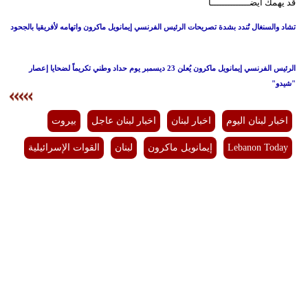
قد يهمك أيضــــــــــــــا
تشاد والسنغال تُندد بشدة تصريحات الرئيس الفرنسي إيمانويل ماكرون واتهامه لأفريقيا بالجحود
الرئيس الفرنسي إيمانويل ماكرون يُعلن 23 ديسمبر يوم حداد وطني تكريماً لضحايا إعصار
"شيدو"
اخبار لبنان اليوم
اخبار لبنان
اخبار لبنان عاجل
بيروت
Lebanon Today
إيمانويل ماكرون
لبنان
القوات الإسرائيلية