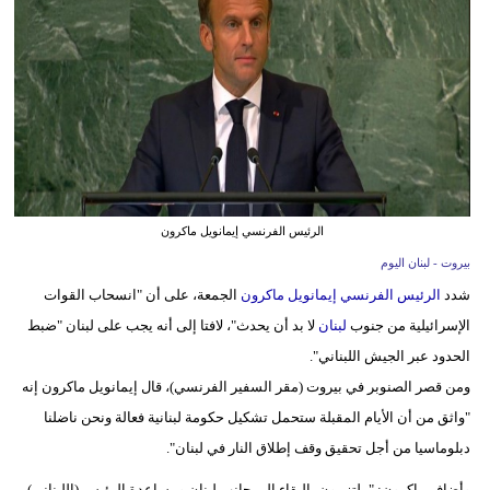
وسفر
ديكور
أخبار
إعلام
تعليم
الرئيس الفرنسي إيمانويل ماكرون
مرأة
بيروت - لبنان اليوم
شدد
الرئيس الفرنسي إيمانويل ماكرون
الجمعة، على أن "انسحاب القوات
أزياء
الإسرائيلية من جنوب
لبنان
لا بد أن يحدث"، لافتا إلى أنه يجب على لبنان "ضبط
إسلامية
الحدود عبر الجيش اللبناني".
علوم
ومن قصر الصنوبر في بيروت (مقر السفير الفرنسي)، قال إيمانويل ماكرون إنه
وتكنولوجيا
"واثق من أن الأيام المقبلة ستحمل تشكيل حكومة لبنانية فعالة ونحن ناضلنا
دبلوماسيا من أجل تحقيق وقف إطلاق النار في لبنان".
بيئة
وأضاف ماكرون: "ملتزمون بالبقاء الى جانب لبنان ومساعدة الرئيس (اللبناني)