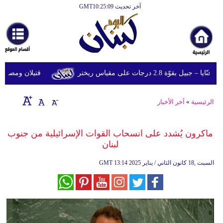
آخر تحديث GMT10:25:09
الرئيسية
أخبارعاجلة
رياضة
وّة 2.8 درجات على مقياس ريختر
قتيلان ومصابون جراء 14 غارة إسرائيلية على شرق وج
ثقافة
إقتصاد
الرئيسية
»
آخر الأخبار
فن
ماكرون يُشدد على انسحاب القوات الإسرائيلية من جنوب
وموسيقى
لبنان
أزياء
13:14 2025 السبت ,18 كانون الثاني / يناير
GMT
صحة
وتغذية
سياحة