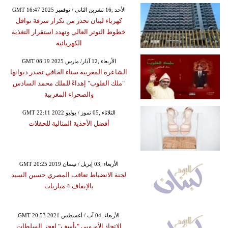
GMT 16:47 2025 الأحد ,16 تشرين الثاني / نوفمبر
كهرباء لبنان تحذر من تكرار سرقة نواقل
خطوط التوتر العالي وتهدد استقرار التغذية
الكهربائية
GMT 08:19 2025 الأربعاء ,12 آذار/ مارس
الشاعرة المغربية سناء الحافي تصدر ديوانها
"ملك القلوب" إهداءً للملك محمد السادس
والصحراء المغربية
GMT 22:11 2022 الثلاثاء ,05 تموز / يوليو
أفضل الأحذية المثالية للحفلات
GMT 20:25 2019 الأربعاء ,03 إبريل / نيسان
لجنة الانضباط تعاقب المصري حسين السيد
بالإيقاف 4 مباريات
GMT 20:53 2021 الأربعاء ,04 آب / أغسطس
الاتحاد الأوروبي "يأسف" لعجز السلطات