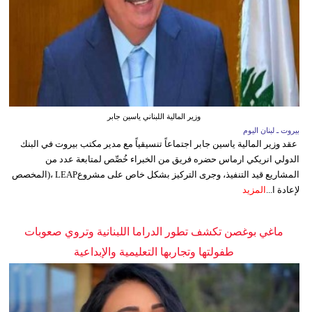
وزير المالية اللبناني ياسين جابر
بيروت ـ لبنان اليوم
عقد وزير المالية ياسين جابر اجتماعاً تنسيقياً مع مدير مكتب بيروت في البنك
الدولي انريكي ارماس حضره فريق من الخبراء خُصِّص لمتابعة عدد من
المشاريع قيد التنفيذ، وجرى التركيز بشكل خاص على مشروعLEAP ،(المخصص
لإعادة ا...
المزيد
ماغي بوغصن تكشف تطور الدراما اللبنانية وتروي صعوبات
طفولتها وتجاربها التعليمية والإبداعية