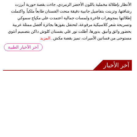
الأنظار بإطلالة مخملية باللون الأخضر الزمردي، جاءت بقصة حورية أبرزت
رشاقتها، وتزينت بتفاصيل جانبية دقيقة منحت الفستان طابعاً ملكياً. واكتملت
إطلالتها بمجوهرات فاخرة ولمسات جمالية اعتمدت على مكياج سموكي
وتسريحة شعر كلاسيكية مرفوعة، لتحتفل بفوزها بجائزة أفضل ممثلة عربية
بحضور واثق وأنيق. بدورها، أطلت نور علي بفستان كلوش داكن بتصميم أنثوي
مستوحى من فساتين الأميرات، تميز بقصة مكش...
المزيد
آخر الأخبار الطبية
آخر الأخبار