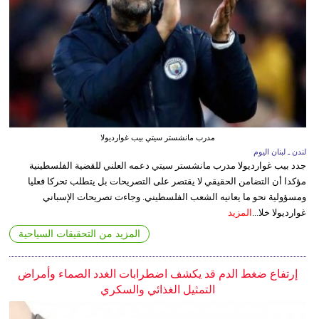
مدرب مانشستر سيتي بيب غوارديولا
لندن ـ لبنان اليوم
جدد بيب غوارديولا مدرب مانشستر سيتي دعمه العلني للقضية الفلسطينية
مؤكدا أن التضامن الحقيقي لا يقتصر على التصريحات بل يتطلب تحركا فعليا
ومسؤولية نحو ما يعانيه الشعب الفلسطيني. وجاءت تصريحات الإسباني
غوارديولا خلا...
المزيد
المزيد من التحقيقات السياحية
إرتفاع ضغط الدم قد يكشف اضطرابات الغدد الصماء وأمراض
التمثيل الغذائي والسكري