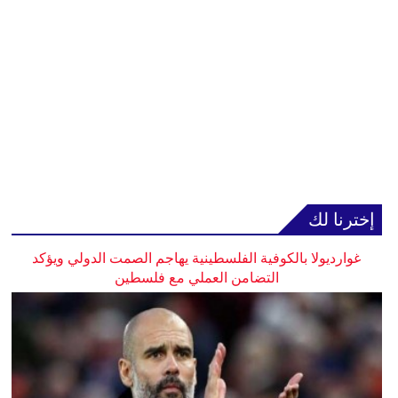
إخترنا لك
غوارديولا بالكوفية الفلسطينية يهاجم الصمت الدولي ويؤكد
التضامن العملي مع فلسطين