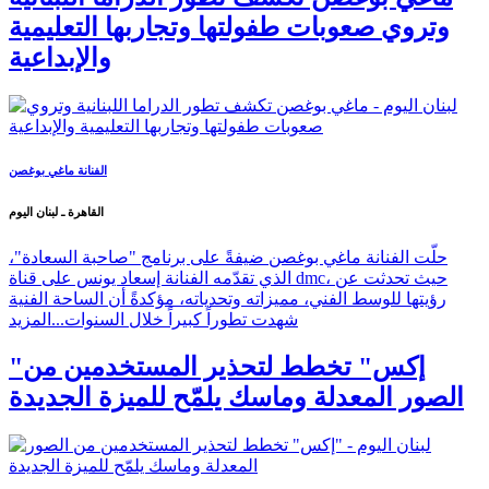
وتروي صعوبات طفولتها وتجاربها التعليمية
والإبداعية
الفنانة ماغي بوغصن
القاهرة ـ لبنان اليوم
حلّت الفنانة ماغي بوغصن ضيفةً على برنامج "صاحبة السعادة"،
الذي تقدّمه الفنانة إسعاد يونس على قناة dmc، حيث تحدثت عن
رؤيتها للوسط الفني، مميزاته وتحدياته، مؤكدةً أن الساحة الفنية
شهدت تطوراً كبيراً خلال السنوات...
المزيد
"إكس" تخطط لتحذير المستخدمين من
الصور المعدلة وماسك يلمّح للميزة الجديدة