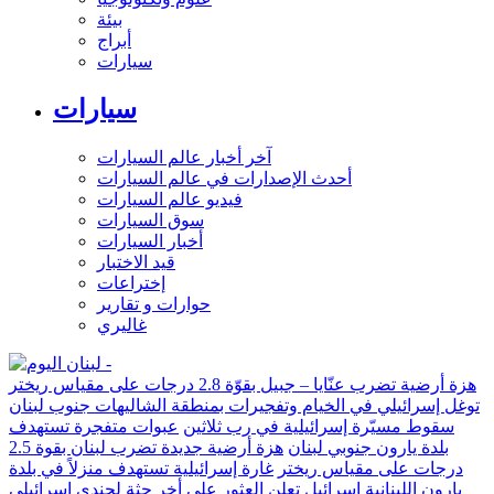
بيئة
أبراج
سيارات
سيارات
آخر أخبار عالم السيارات
أحدث الإصدارات في عالم السيارات
فيديو عالم السيارات
سوق السيارات
أخبار السيارات
قيد الاختبار
إختراعات
حوارات و تقارير
غاليري
هزة أرضية تضرب عنّايا – جبيل بقوّة 2.8 درجات على مقياس ريختر
توغل إسرائيلي في الخيام وتفجيرات بمنطقة الشاليهات جنوب لبنان
سقوط مسيّرة إسرائيلية في رب ثلاثين
عبوات متفجرة تستهدف
بلدة يارون جنوبي لبنان
هزة أرضية جديدة تضرب لبنان بقوة 2.5
درجات على مقياس ريختر
غارة إسرائيلية تستهدف منزلاً في بلدة
يارون اللبنانية
إسرائيل تعلن العثور على أخر جثة لجندي إسرائيلي