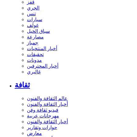
قفز
الجري
تنس
سيارات
غولف
سباق الخيل
مصارعة
جمباز
أخبار المنتخبات
تحقيقات
مدونات
أخبار المحترفين
غاليري
ثقافة
عالم الثقافة والفنون
أخبار الثقافة والفنون
فيديو ثقافة وفن
مهرجانات عربية
أخبار الثقافة والفنون
حوارات وتقارير
معارض