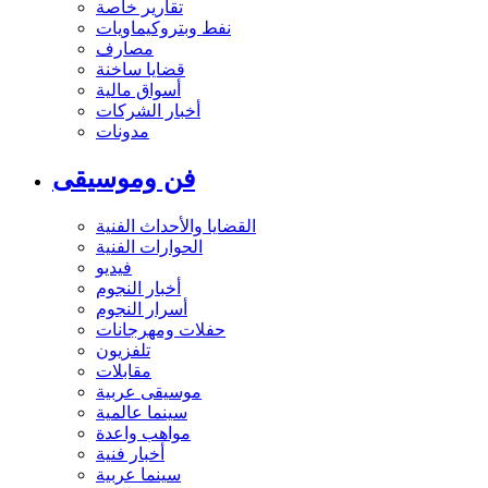
تقارير خاصة
نفط وبتروكيماويات
مصارف
قضايا ساخنة
أسواق مالية
أخبار الشركات
مدونات
فن وموسيقى
القضايا والأحداث الفنية
الحوارات الفنية
فيديو
أخبار النجوم
أسرار النجوم
حفلات ومهرجانات
تلفزيون
مقابلات
موسيقى عربية
سينما عالمية
مواهب واعدة
أخبار فنية
سينما عربية