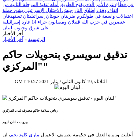
في قطاع غزة الأمر الذي يفتح الطريق أمام تنفيذ المرحلة الثانية من
اتفاق وقف إطلاق النار
جيش الاحتلال الإسرائيلي يشن حملة
اعتقالات واسعة في طولكرم
ضربتان جويتان إسرائيليتان تستهدفان
عنصرين في حزب الله
قتيلان ومصابون جراء 14 غارة إسرائيلية
على شرق وجنوب لبنان
أخر الأخبار
الرئيسية
»
آخر الأخبار
تدقيق سويسري بتحويلات حاكم
"المركزي"
10:57 2021 الثلاثاء ,19 كانون الثاني / يناير
GMT
رياض سلامة حاكم مصرف لبنان المركزي
بيروت - لبنان اليوم
أعلنت وزيرة العدل في ​حكومة​ تصريف الاعمال
​ماري كلود نجم
​، ان