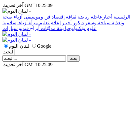
آخر تحديث GMT10:25:09
الرئيسية
أخبارعاجلة
رياضة
ثقافة
إقتصاد
فن وموسيقى
أزياء
صحة
وتغذية
سياحة وسفر
ديكور
أخبار
إعلام
تعليم
مرأة
أزياء إسلامية
علوم وتكنولوجيا
بيئة
مدوَّنات
أبراج
فيديو
سيارات
Google
لبنان اليوم
البحث
آخر تحديث GMT10:25:09