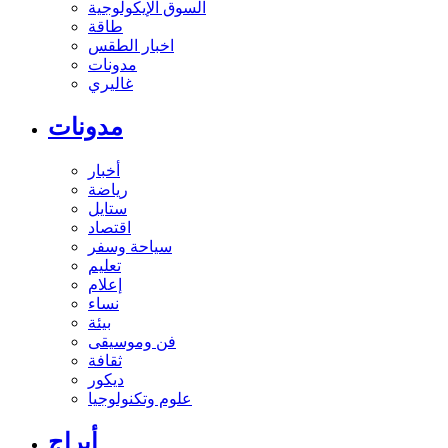
السوق الإيكولوجية
طاقة
اخبار الطقس
مدونات
غاليري
مدونات
أخبار
رياضة
ستايل
اقتصاد
سياحة وسفر
تعليم
إعلام
نساء
بيئة
فن وموسيقى
ثقافة
ديكور
علوم وتكنولوجيا
أبراج