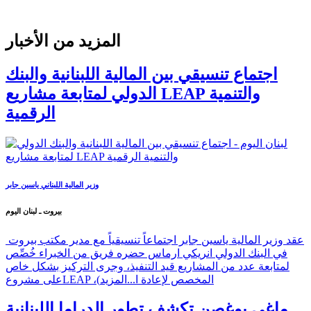
المزيد من الأخبار
اجتماع تنسيقي بين المالية اللبنانية والبنك
الدولي لمتابعة مشاريع LEAP والتنمية
الرقمية
وزير المالية اللبناني ياسين جابر
بيروت ـ لبنان اليوم
عقد وزير المالية ياسين جابر اجتماعاً تنسيقياً مع مدير مكتب بيروت
في البنك الدولي انريكي ارماس حضره فريق من الخبراء خُصِّص
لمتابعة عدد من المشاريع قيد التنفيذ، وجرى التركيز بشكل خاص
على مشروعLEAP ،(المخصص لإعادة ا...
المزيد
ماغي بوغصن تكشف تطور الدراما اللبنانية