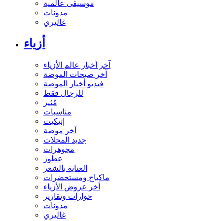
موسيقى عالمية
مدونات
غاليري
أزياء
آخر أخبار عالم الأزياء
آخر صيحات الموضة
فيديو أخبار الموضة
للرجال فقط
مُثير
مناسبات
إتيكيت
آخر موضة
جديد المحلات
مجوهرات
عطور
العناية بالشعر
ماكياج ومستحضرات
أخر عروض الأزياء
حوارات وتقارير
مدونات
غاليري