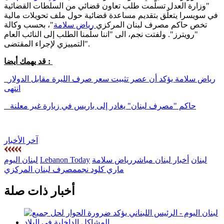
"​وزارة العدل​ تسلّمت طلب تعاون قضائي من السلطات القضائية
في ​سويسرا​ يتعلّق بتقديم ​مساعدة​ قضائية حول ملف ​تحويلات مالية​
تخص حاكم ​مصرف لبنان​ المركزي
​رياض سلامة
"​، بحسب وكالة
"رويترز". ولفتت نجم، الى "اننا سلّمنا الطلب إلى النائب العام
التمييزي لإجراء المقتضى".
قد يهمك أيضا :
رياض سلامة يؤكد أن عصر تثبيت سعر صرف الليرة مقابل الدولار
انتهى
حاكم "مصرف لبنان" يغادر إلى باريس في زيارة غير معلنة
آخر الأخبار
لبنان
أخبار لبنان مباشر
​رياض سلامة
Lebanon Today
لبنان اليوم
ماري كلود نجم​
​مصرف لبنان​ المركزي
أخبار ذات صلة