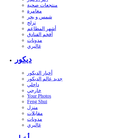
منتجعات صحية
مغامرة
شمس و بحر
تزلج
أشهر المطاعم
أفخم الفنادق
مدونات
غاليري
ديكور
أخبار الديكور
جديد عالم الديكور
داخلي
خارجي
Your Photos
Feng Shui
منزل
مقابلات
مدونات
غاليري