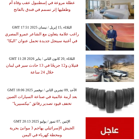
عطلة مروعة في إسطنبول عقب وفاة أم
وطفليها إثر تسمم في فندق بالفاتح
GMT 17:51 2025 الثلاثاء ,15 إبريل / نيسان
راغب علامة يتعاون مع الشاعر عمرو المصري
في أغنية سينجل جديدة تحمل عنوان "البكا"
GMT 11:28 2026 الثلاثاء ,20 كانون الثاني / يناير
قتيلان و12 جريحًا في 13 حادث سير في لبنان
خلال 24 ساعة
GMT 18:06 2025 الأحد ,09 تشرين الثاني / نوفمبر
بعد أزمة عالمية في صناعة السيارات الصين
تخفف قيود تصدير رقائق "نيكسبيريا"
GMT 20:13 2025 الإثنين ,07 تموز / يوليو
الجيش الإسرائيلي يهاجم 3 موانئ بحرية
ومحطة كهرباء في اليمن