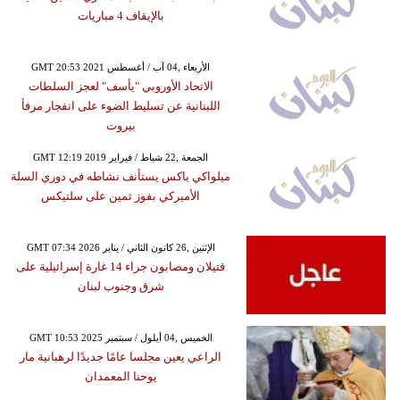
بالإيقاف 4 مباريات
GMT 20:53 2021 الأربعاء ,04 آب / أغسطس
الاتحاد الأوروبي "يأسف" لعجز السلطات
اللبنانية عن تسليط الضوء على انفجار مرفأ
بيروت
GMT 12:19 2019 الجمعة ,22 شباط / فبراير
ميلواكي باكس يستأنف نشاطه في دوري السلة
الأميركي بفوز ثمين على سلتيكس
GMT 07:34 2026 الإثنين ,26 كانون الثاني / يناير
قتيلان ومصابون جراء 14 غارة إسرائيلية على
شرق وجنوب لبنان
GMT 10:53 2025 الخميس ,04 أيلول / سبتمبر
الراعي يعين مجلسا عامًا جديدًا لرهبانية مار
يوحنا المعمدان