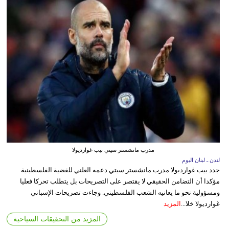
مدرب مانشستر سيتي بيب غوارديولا
لندن ـ لبنان اليوم
جدد بيب غوارديولا مدرب مانشستر سيتي دعمه العلني للقضية الفلسطينية
مؤكدا أن التضامن الحقيقي لا يقتصر على التصريحات بل يتطلب تحركا فعليا
ومسؤولية نحو ما يعانيه الشعب الفلسطيني. وجاءت تصريحات الإسباني
غوارديولا خلا...
المزيد
المزيد من التحقيقات السياحية