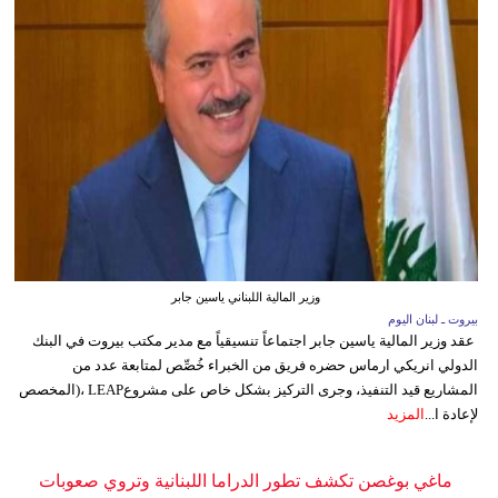
وزير المالية اللبناني ياسين جابر
بيروت ـ لبنان اليوم
عقد وزير المالية ياسين جابر اجتماعاً تنسيقياً مع مدير مكتب بيروت في البنك
الدولي انريكي ارماس حضره فريق من الخبراء خُصِّص لمتابعة عدد من
المشاريع قيد التنفيذ، وجرى التركيز بشكل خاص على مشروعLEAP ،(المخصص
لإعادة ا...
المزيد
ماغي بوغصن تكشف تطور الدراما اللبنانية وتروي صعوبات