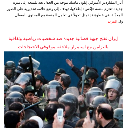
أثار الملياردير الأميركي إيلون ماسك موجة من الجدل بعد تلميحه إلى ميزة
جديدة تعتزم منصة «إكس» إطلاقها، تهدف إلى وضع علامة تحذيرية على الصور
المعدّلة، في خطوة قد تمثل تحولاً في تعامل المنصة مع المحتوى المضلل
وا...
المزيد
إيران تفتح جبهة قضائية جديدة ضد شخصيات رياضية وثقافية
بالتزامن مع استمرار ملاحقة موقوفي الاحتجاجات