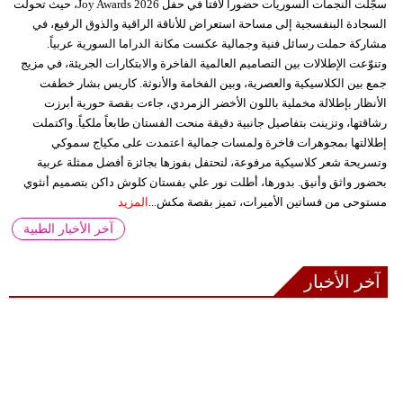
سجّلت النجمات السوريات حضوراً لافتاً في حفل Joy Awards 2026، حيث تحولت
السجادة البنفسجية إلى مساحة استعراض للأناقة الراقية والذوق الرفيع، في
مشاركة حملت رسائل فنية وجمالية عكست مكانة الدراما السورية عربياً.
وتنوّعت الإطلالات بين التصاميم العالمية الفاخرة والابتكارات الجريئة، في مزيج
جمع بين الكلاسيكية والعصرية، وبين الفخامة والأنوثة. كاريس بشار خطفت
الأنظار بإطلالة مخملية باللون الأخضر الزمردي، جاءت بقصة حورية أبرزت
رشاقتها، وتزينت بتفاصيل جانبية دقيقة منحت الفستان طابعاً ملكياً. واكتملت
إطلالتها بمجوهرات فاخرة ولمسات جمالية اعتمدت على مكياج سموكي
وتسريحة شعر كلاسيكية مرفوعة، لتحتفل بفوزها بجائزة أفضل ممثلة عربية
بحضور واثق وأنيق. بدورها، أطلت نور علي بفستان كلوش داكن بتصميم أنثوي
مستوحى من فساتين الأميرات، تميز بقصة مكش...
المزيد
آخر الأخبار الطبية
آخر الأخبار