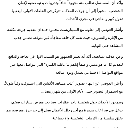
وأكد أن المسلسل تطلب منه مجهوداً شاقاً وتدريبات بدنية صعبة لإتقان
مدوَّنات
الشخصية، مشيراً إلى أن جولات الملاكمة تتركز في الحلقات الأولى، ليعقبها
أبراج
تحول كبير ومفاجئ في مجرى الأحداث.
فيديو
وأشار العوضي إلى تعاونه مع السيناريست محمود حمدان لتقديم جرعة مكثفة
من الإثارة والتشويق، حيث تضم كل حلقة مفاجأة غير متوقعة تضمن جذب
سيارات
المشاهد حتى النهاية.
وعن علاقته بمتابعيه، أكد أنه يعتبر الجمهور هو السبب الأول في نجاحه والدافع
لتقديم كل ما هو مميز، واصفاً إياهم بـ"عائلته الكبيرة" التي يتواصل معها عبر
مواقع التواصل الاجتماعي بصدق ودون مبالغة.
وأعلن العوضي عن انتهاء تصوير أغلب مشاهد الأكشن التي استنزفت وقتاً طويلاً،
مع استمرار التصوير حتى الأيام الأولى من شهر رمضان.
وتتمحور الأحداث حول شخصية تاجر عقارات وصاحب معرض سيارات ضخم،
يدخل في صراعات مدمرة مع أحد رجال الأعمال تصل إلى حد حرق معرضه، مما
يخلق سلسلة من الأزمات الشخصية والاجتماعية.