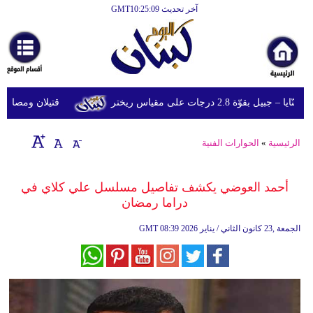
آخر تحديث GMT10:25:09
الرئيسية
أخبارعاجلة
رياضة
ّة 2.8 درجات على مقياس ريختر
قتيلان ومصابون جراء 14 غارة إسرائيلية على شرق وج
ثقافة
إقتصاد
الرئيسية
»
الحوارات الفنية
فن
أحمد العوضي يكشف تفاصيل مسلسل علي كلاي في
وموسيقى
دراما رمضان
أزياء
08:39 2026 الجمعة ,23 كانون الثاني / يناير
GMT
صحة
وتغذية
سياحة