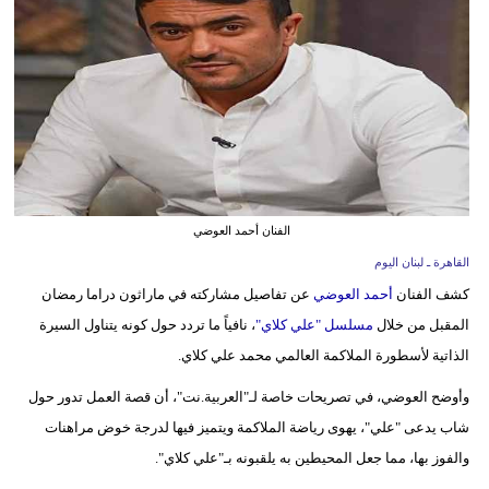
وسفر
ديكور
أخبار
إعلام
تعليم
الفنان أحمد العوضي
مرأة
القاهرة ـ لبنان اليوم
كشف الفنان
أحمد العوضي
عن تفاصيل مشاركته في ماراثون دراما رمضان
أزياء
المقبل من خلال
مسلسل "علي كلاي"
، نافياً ما تردد حول كونه يتناول السيرة
إسلامية
الذاتية لأسطورة الملاكمة العالمي محمد علي كلاي.
علوم
وأوضح العوضي، في تصريحات خاصة لـ"العربية.نت"، أن قصة العمل تدور حول
وتكنولوجيا
شاب يدعى "علي"، يهوى رياضة الملاكمة ويتميز فيها لدرجة خوض مراهنات
بيئة
والفوز بها، مما جعل المحيطين به يلقبونه بـ"علي كلاي".