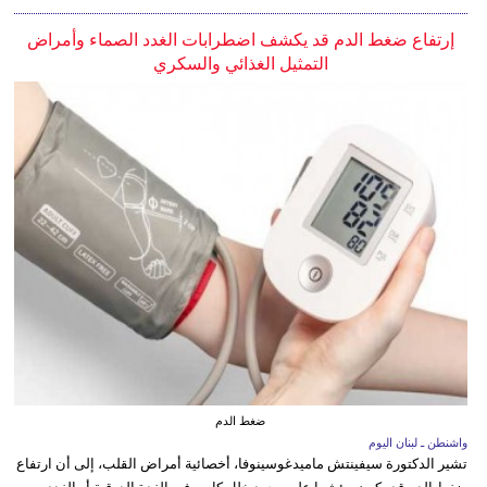
إرتفاع ضغط الدم قد يكشف اضطرابات الغدد الصماء وأمراض
التمثيل الغذائي والسكري
ضغط الدم
واشنطن ـ لبنان اليوم
تشير الدكتورة سيفينتش ماميدغوسينوفا، أخصائية أمراض القلب، إلى أن ارتفاع