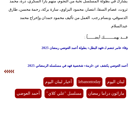
يشارك في بطولة المسلسل نخبة من النجوم، منهم يارا السكري، درة، محمد
ثروت، عصام السقا، انتصار، محمود البزاوي، سارة بركة، رحمة محسن، طارق
الدسوقي، وبسام رجب. العمل من تأليف محمود حمدان وإخراج محمد
عبدالسلام.
قـــد يهمــــــــك أيضــــــاُ :
وفاء عامر تنضم لـ«فهد البطل» بطولة أحمد العوضي رمضان 2025
أحمد العوضي يكشف عن «لزمة» شخصية فهد في مسلسله الرمضاني 2025
لبنان اليوم
lebanontoday
أخبار لبنان اليوم
ماراثون دراما رمضان
مسلسل "علي كلاي"
أحمد العوضي