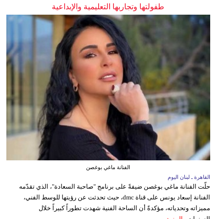
طفولتها وتجاربها التعليمية والإبداعية
الفنانة ماغي بوغصن
القاهرة ـ لبنان اليوم
حلّت الفنانة ماغي بوغصن ضيفةً على برنامج "صاحبة السعادة"، الذي تقدّمه
الفنانة إسعاد يونس على قناة dmc، حيث تحدثت عن رؤيتها للوسط الفني،
مميزاته وتحدياته، مؤكدةً أن الساحة الفنية شهدت تطوراً كبيراً خلال
السنوات...
المزيد