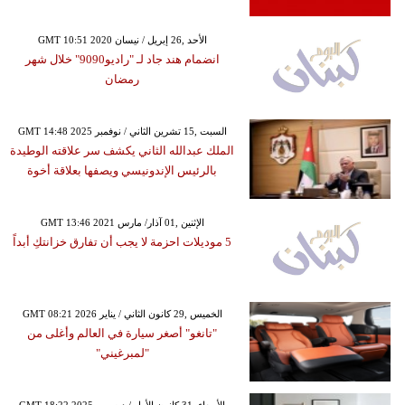
GMT 10:51 2020 الأحد ,26 إبريل / نيسان
انضمام هند جاد لـ "راديو9090" خلال شهر
رمضان
GMT 14:48 2025 السبت ,15 تشرين الثاني / نوفمبر
الملك عبدالله الثاني يكشف سر علاقته الوطيدة
بالرئيس الإندونيسي ويصفها بعلاقة أخوة
GMT 13:46 2021 الإثنين ,01 آذار/ مارس
5 موديلات احزمة لا يجب أن تفارق خزانتكِ أبداً
GMT 08:21 2026 الخميس ,29 كانون الثاني / يناير
"تانغو" أصغر سيارة في العالم وأغلى من
"لمبرغيني"
GMT 18:22 2025 الأربعاء ,31 كانون الأول / ديسمبر