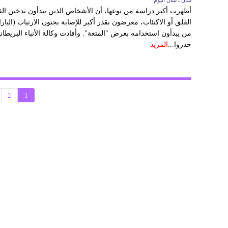
لندن ـ لبنان اليوم
أظهرت أكبر دراسة من نوعها، أن الأشخاص الذين يبدأون تدخين ال
القلق أو الاكتئاب، معرضون بقدر أكبر للإصابة بجنون الارتياب (البار
من يبدأون استخدامه بغرض "المتعة". وأفادت وكالة الأنباء البريطانية 
حذروا...
المزيد
2
1