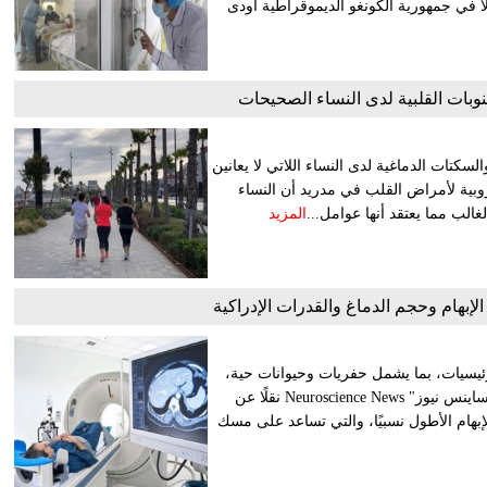
لا في جمهورية الكونغو الديموقراطية أودى
لنوبات القلبية لدى النساء الصحيحات
سكتات الدماغية لدى النساء اللاتي لا يعانين
روبية لأمراض القلب في مدريد أن النساء
لغالب مما يعتقد أنها عوامل...
المزيد
بهام وحجم الدماغ والقدرات الإدراكية
ريطانية، 94 نوعًا مختلفًا من الرئيسيات، بما يشمل حفريات وحيوانات حية،
لفهم كيفية تطوير الأسلاف لقدراتهم.وبحسب ما نشره موقع "نيوروساينس نيوز" Neuroscience News نقلًا عن
أن الأنواع ذات الإبهام الأطول نسبيًا، والتي تساعد على مسك