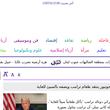
آخر تحديث GMT10:25:09
عاجلة
رياضة
ثقافة
إقتصاد
فن وموسيقى
أزياء
تعليم
مرأة
أزياء إسلامية
علوم وتكنولوجيا
بيئة
منطقة الشاليهات جنوب لبنان
هزة أرضية تضرب عنّايا – جبيل بقوّة 2.8 درجات على مقياس ريختر
ونيور ينتقد طعام ترامب ويصفه بالسيئ للغاية
ي دونالد ترامب "يأكل طعاماً سيئاً للغاية"،
 كاتي ميلر، أن ترامب يتناول بصورة