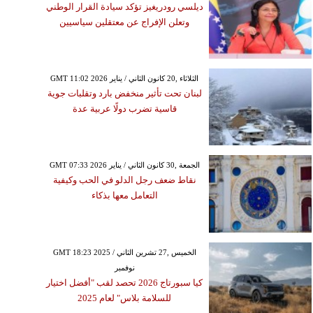
ديلسي رودريغيز تؤكد سيادة القرار الوطني
وتعلن الإفراج عن معتقلين سياسيين
GMT 11:02 2026 الثلاثاء ,20 كانون الثاني / يناير
لبنان تحت تأثير منخفض بارد وتقلبات جوية
قاسية تضرب دولًا عربية عدة
GMT 07:33 2026 الجمعة ,30 كانون الثاني / يناير
نقاط ضعف رجل الدلو في الحب وكيفية
التعامل معها بذكاء
GMT 18:23 2025 الخميس ,27 تشرين الثاني /
نوفمبر
كيا سبورتاج 2026 تحصد لقب "أفضل اختيار
للسلامة بلاس" لعام 2025