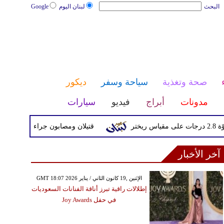
البحث
لبنان اليوم
Google
صحة وتغذية
سياحة وسفر
ديكور
مدونات
أبراج
فيديو
سيارات
قتيلان ومصابون جراء 14 غارة إسرائيلية على شرق وجنوب لبنان
آخر الأخبار
GMT 18:07 2026 الإثنين ,19 كانون الثاني / يناير
إطلالات راقية تبرز أناقة الفنانات السعوديات
في حفل Joy Awards