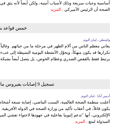
أساسية وجبات سريعة وذلك لأسباب أمنية، ولكن أيضاً لأنه يثق ف
الصحة أن الرئيس الأميركي...
المزيد
خمس قواعد بسي
واشنطن ـ لبنان اليوم
يعاني معظم الناس من آلام الظهر في مرحلة ما من حياتهم. وغالباً 
تكرارها قد يكون منهكاً، ويحوّل الأنشطة اليومية البسيطة إلى عبء 
يرتبط فقط بالقفص الصدري وعظام الحوض، بل يتصل أيضاً بشبكة م
تسجيل 9 إصابات بفيروس ماربورغ في إثيوبيا بعد تأكيد وزارة الصحة
أديس أبابا - لبنان اليوم
أعلنت منظمة الصحة العالمية، السبت الماضي، إصابة تسعة أشخاص 
يكون قاتلاً، في أعقاب تأكيد من وزارة الصحة في الدولة الأفريقية.
الإلكتروني، أنها "تدعم إثيوبيا بفاعلية في جهودها لاحتواء تفشي ا
المبذولة لمنع...
المزيد