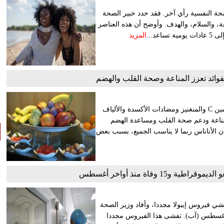
الصحة النفسية رأي آخر. فقد حدد خبير الصحة
عة، والسلام، والهدف. وأوضح أن هذه العناصر
عد...
المزيد
الفوائد تعزز المناعة وصحة القلب والهضم
يُعد الأناناس من أشهر الفواكه الاستوائية حول العالم. إنه غني بفيتامين C والمنغنيز ومضادات الأكسدة والألياف
لمناعة ودعم صحة القلب ومساعدة الهضم
ليل الالتهابات. لكن كشف تقرير نشرته صحيفة Times of India أن الأناناس ربما لا يناسب الجميع، بسبب بعض
15 وفاة منذ أواخر أغسطس
ي فيروس إيبولا مجددا، وأفاد وزير الصحة
عدد الوفيات بلغ 15 حالة منذ نهاية أغسطس (آب). تفشى هذا الفيروس مجددا