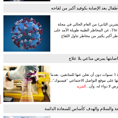
أطفال بعد الإصابة بكوفيد أكبر من لقاحه
رين الثاني) من العام الحالي في مجلة
«لانست» للأطفال والمراهقين The Lancet Child and Adolescent Health، عن المخاطر الطبية طويلة الأمد على
1، وأوضحت أن هذه المخاطر أكبر بكثير من مخاطر تناول اللقاح
بتها بمرض مناعي بلا علاج
كشفت الإعلامية المصرية منى عراقي، عن المعاناة التي تعيشها منذ 3 سنوات دون أن تعلن عنها للمتابعين، بعدما
ا على موقع التواصل الاجتماعي "فيسبوك"،
 لا دواء له، وأن...
المزيد
عة والسلام والهدف كأساس للسعادة الدائمة