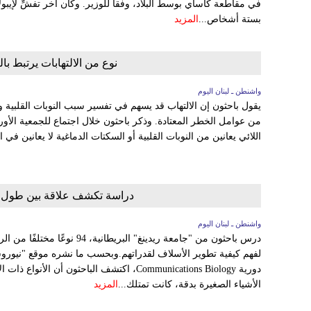
في مقاطعة كاساي بوسط البلاد، وفقا للوزير. وكان آخر تفشٍّ لإيبو
بستة أشخاص...
المزيد
نوع من الالتهابات يرتبط با
واشنطن ـ لبنان اليوم
يقول باحثون إن الالتهاب قد يسهم في تفسير سبب النوبات القلبية وال
من عوامل الخطر المعتادة. وذكر باحثون خلال اجتماع للجمعية الأو
اللائي يعانين من النوبات القلبية أو السكتات الدماغية لا يعانين في ا
دراسة تكشف علاقة بين طول الإ
واشنطن ـ لبنان اليوم
درس باحثون من "جامعة ريدينغ" الب
دورية Communications Biology، اكتشف الباحثون 
الأشياء الصغيرة بدقة، كانت تمتلك...
المزيد