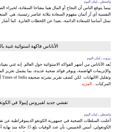
واشنطن ـ لبنان اليوم
بينما يتوقع الناس أن النجاح أو المال هما مفتاحا السعادة، لخبراء 
النفسية آي آر أتمان مفهوم السعادة بثلاثة عناصر رئيسية، هي: المت
تمثل أساسا للسعادة الدائمة، بعيدا عن اللحظات العابرة. كما أشار إلى 5 عادات يومية تسا
الأناناس فاكهة استوائية غنية ب
بيروت ـ لبنان اليوم
والإنزيمات الهاضمة، ويوفر فوائد صحية عديدة، بما يشمل تعزيز ا
وتق
المركبات...
المزيد
تفشي جديد لفيروس إيبولا في الكونغو الديموقراطية و
واشنطن ـ لبنان اليوم
أعلنت السلطات الصحية في جمهورية الكونغو الديموقراطية عن تفش
الكونغولي، أمس الخميس، بأن 