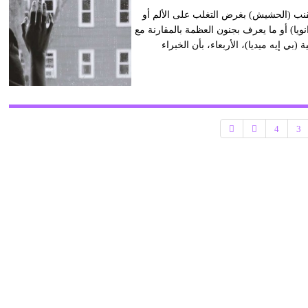
قنب (الحشيش) بغرض التغلب على الألم أو
انويا) أو ما يعرف بجنون العظمة بالمقارنة مع
(بي إيه ميديا)، الأربعاء، بأن الخبراء
4
3