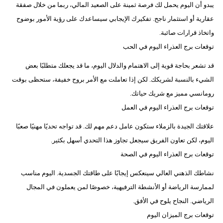
يبدو أن اليوم يحمل لك فرصة ثمينة على الصعيد المالي، ربما من خلال صفقة
عقارية أو استثمار ناجح. تفكيرك الإيجابي سيساعدك على رؤية الأمور بوضوح
واتخاذ قرارات صائبة.
توقعات برج العذراء اليوم في الحب
قد تشعر بحاجة قوية إلى الاهتمام والدلال اليوم، ما قد يجعلك متطلبًا بعض
الشيء بالنسبة لشريكك. لكن إذا تعاملت مع الأمر بروح خفيفة، ستحظى بوقت
رومانسي مميز مع شريك حياتك.
توقعات برج العذراء اليوم في العمل
علاقتك الجيدة بالزملاء ستكون عامل دعم مهم لك. قد تواجه تحديًا مهنيًا صعبًا
اليوم، لكن تعاون الفريق سيجعل تجاوز هذا التحدي أسهل بكثير.
توقعات برج العذراء اليوم في الصحة
نشاطك الذهني العالي سينعكس إيجابًا على طاقتك الجسدية. اليوم مناسب
لممارسة الرياضة أو الأنشطة الترفيهية، خصوصًا لمن يعملون في المجال
الرياضي. النجاح يلوح في الأفق.
توقعات برج الميزان اليوم