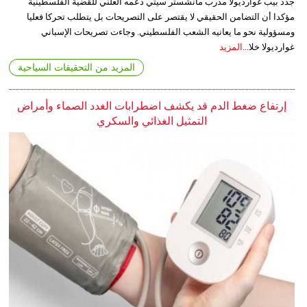
جدد بيب غوارديولا مدرب مانشستر سيتي دعمه العلني للقضية الفلسطينية
مؤكدا أن التضامن الحقيقي لا يقتصر على التصريحات بل يتطلب تحركا فعليا
ومسؤولية نحو ما يعانيه الشعب الفلسطيني. وجاءت تصريحات الإسباني
غوارديولا خلا...
المزيد
المزيد من التحقيقات السياحية
إرتفاع ضغط الدم قد يكشف اضطرابات الغدد الصماء وأمراض
التمثيل الغذائي والسكري