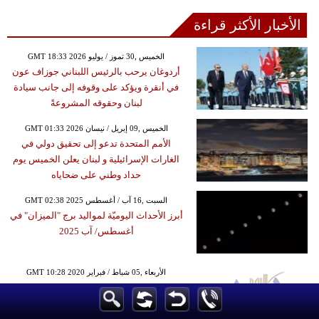
الأخبار الأكثر قراءة
GMT 18:33 2026 الخميس ,30 تموز / يوليو
أردوغان يرحب بالرئيس اللبناني جوزاف عون
في أنقرة ويؤكد على وقوفه إلى جانب سيادة
لبنان وحقوقه المشروعةً
GMT 01:33 2026 الخميس ,09 إبريل / نيسان
الأمم المتحدة تدعو إلى تحقيق دولي في
الغارات الإسرائيلية و لبنان يعلن الخميس يوم
حداد وطني على ضحاياه
GMT 02:38 2025 السبت ,16 آب / أغسطس
أبرز الأحداث اليوميّة لمواليد برج "الميزان" في
أغسطس/ آب 2025
GMT 10:28 2020 الأربعاء ,05 شباط / فبراير
اتصالات جديدة وحماسة مضاعفة وثقة بالنفس
في إنتظارك