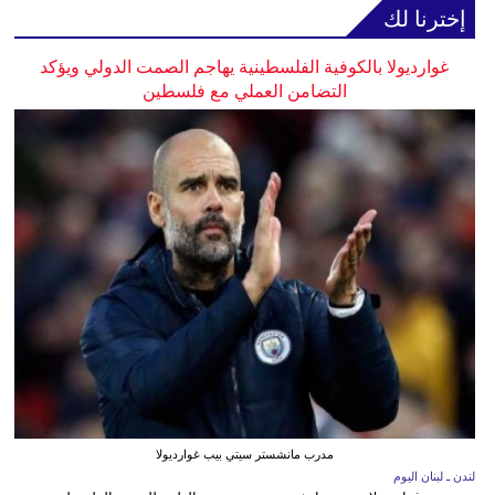
إخترنا لك
غوارديولا بالكوفية الفلسطينية يهاجم الصمت الدولي ويؤكد
التضامن العملي مع فلسطين
مدرب مانشستر سيتي بيب غوارديولا
لندن ـ لبنان اليوم