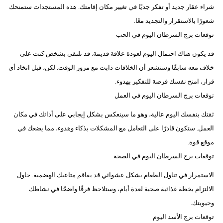
شراء عقار جديد أو تفكر جديًا في تغيير مكان إقامتك. هذه المستجدات ستمنحك
شعورًا بالاستقرار والتجديد معًا.
توقعات برج السرطان اليوم في الحب
قد يكون هناك احتمال اليوم لعودة علاقة قديمة. قد تلتقي بشخص كنت على
خلاف معه سابقًا وستشعر أن الخلافات ذابت مع مرور الوقت. لكن، قبل اتخاذ أي
قرار، امنح نفسك فرصة للتفكير بهدوء.
توقعات برج السرطان اليوم في العمل
ثقتك بنفسك اليوم عالية، وهو ما سينعكس بشكل إيجابي على أدائك في مكان
العمل. ستكون قادرًا على التعامل مع المشكلات بذكاء وهدوء، مما يضعك في
موقع قوة.
توقعات برج السرطان اليوم في الصحة
الاستمرار في تناول الطعام بشكل عشوائي قد يفاقم متاعبك الهضمية. حاول
الالتزام بخطة غذائية صحية لعدة أيام، وستلاحظ فرقًا واضحًا في نشاطك
وحيويتك.
توقعات برج الأسد اليوم