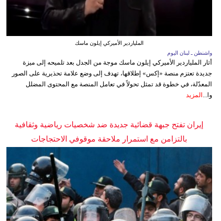
الملياردير الأميركي إيلون ماسك
واشنطن ـ لبنان اليوم
أثار الملياردير الأميركي إيلون ماسك موجة من الجدل بعد تلميحه إلى ميزة
جديدة تعتزم منصة «إكس» إطلاقها، تهدف إلى وضع علامة تحذيرية على الصور
المعدّلة، في خطوة قد تمثل تحولاً في تعامل المنصة مع المحتوى المضلل
وا...
المزيد
إيران تفتح جبهة قضائية جديدة ضد شخصيات رياضية وثقافية
بالتزامن مع استمرار ملاحقة موقوفي الاحتجاجات