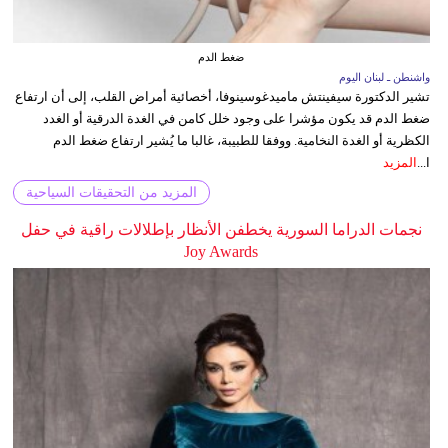
ضغط الدم
واشنطن ـ لبنان اليوم
تشير الدكتورة سيفينتش ماميدغوسينوفا، أخصائية أمراض القلب، إلى أن ارتفاع
ضغط الدم قد يكون مؤشرا على وجود خلل كامن في الغدة الدرقية أو الغدد
الكظرية أو الغدة النخامية. ووفقا للطبيبة، غالبا ما يُشير ارتفاع ضغط الدم
ا...
المزيد
المزيد من التحقيقات السياحية
نجمات الدراما السورية يخطفن الأنظار بإطلالات راقية في حفل
Joy Awards