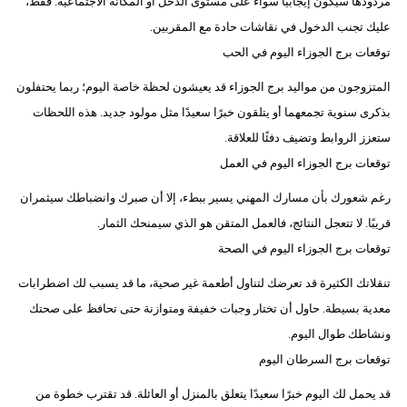
مردودها سيكون إيجابيًا سواء على مستوى الدخل أو المكانة الاجتماعية. فقط،
عليك تجنب الدخول في نقاشات حادة مع المقربين.
توقعات برج الجوزاء اليوم في الحب
المتزوجون من مواليد برج الجوزاء قد يعيشون لحظة خاصة اليوم؛ ربما يحتفلون
بذكرى سنوية تجمعهما أو يتلقون خبرًا سعيدًا مثل مولود جديد. هذه اللحظات
ستعزز الروابط وتضيف دفئًا للعلاقة.
توقعات برج الجوزاء اليوم في العمل
رغم شعورك بأن مسارك المهني يسير ببطء، إلا أن صبرك وانضباطك سيثمران
قريبًا. لا تتعجل النتائج، فالعمل المتقن هو الذي سيمنحك الثمار.
توقعات برج الجوزاء اليوم في الصحة
تنقلاتك الكثيرة قد تعرضك لتناول أطعمة غير صحية، ما قد يسبب لك اضطرابات
معدية بسيطة. حاول أن تختار وجبات خفيفة ومتوازنة حتى تحافظ على صحتك
ونشاطك طوال اليوم.
توقعات برج السرطان اليوم
قد يحمل لك اليوم خبرًا سعيدًا يتعلق بالمنزل أو العائلة. قد تقترب خطوة من