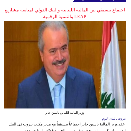
اجتماع تنسيقي بين المالية اللبنانية والبنك الدولي لمتابعة مشاريع
LEAP والتنمية الرقمية
وزير المالية اللبناني ياسين جابر
بيروت ـ لبنان اليوم
عقد وزير المالية ياسين جابر اجتماعاً تنسيقياً مع مدير مكتب بيروت في البنك
الدولي انريكي ارماس حضره فريق من الخبراء خُصِّص لمتابعة عدد من