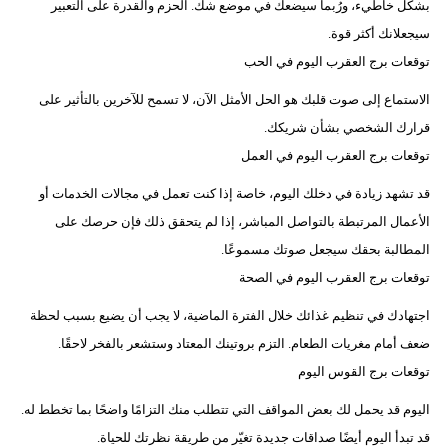
بشكل خاطيء، ورُبما سيضعك في موضع شك. الحزم والقدرة على التعبير
سيجعلانك أكثر قوة.
توقعات برج العقرب اليوم في الحب
الاستماع إلى صوت قلبك هو الحل الأمثل الآن، لا تسمح للآخرين بالتأثير على
قرارك الشخصي بشأن شريكك.
توقعات برج العقرب اليوم في العمل
قد تشهد زيادة في دخلك اليوم، خاصة إذا كنت تعمل في مجالات الخدمات أو
الأعمال المرتبطة بالتواصل المباشر، إذا لم يتحقق ذلك فإن حرصك على
المطالبة بحقك سيجعل صوتك مسموعًا.
توقعات برج العقرب اليوم في الصحة
اجتهادك في تنظيم غذائك خلال الفترة الماضية، لا يجب أن يضيع بسبب لحظة
ضعف أمام مغريات الطعام. التزم بروتينك المعتاد وستشعر بالفخر لاحقًا.
توقعات برج القوس اليوم
اليوم قد يحمل لك بعض المواقف التي تتطلب منك التزامًا واضحًا بما تخطط له.
قد تبدأ اليوم أيضًا صداقات جديدة تغيّر من طريقة نظرتك للحياة.