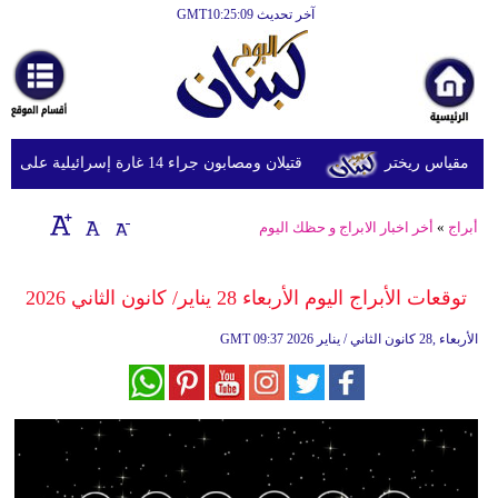
آخر تحديث GMT10:25:09
الرئيسية
أخبارعاجلة
رياضة
قتيلان ومصابون جراء 14 غارة إسرائيلية على شرق وجنوب لبنان
ثقافة
إقتصاد
أبراج
»
أخر اخبار الابراج و حظك اليوم
فن
توقعات الأبراج​ اليوم الأربعاء 28 يناير/ كانون الثاني 2026
وموسيقى
09:37 2026 الأربعاء ,28 كانون الثاني / يناير
GMT
أزياء
صحة
وتغذية
سياحة