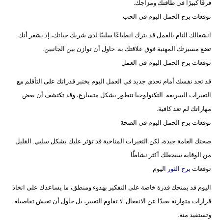
فرقًا كبيرًا في طاقتك ومزاجك.
مدوَّنات
توقعات برج الحمل اليوم في الحب
أبراج
انشغالك التام بالعمل قد يترك انطباعًا سلبيًا لدى شريك حياتك، إذ يشعر أنك
فيديو
تضع مسيرتك المهنية فوق علاقتك به. حاول أن توازن بين الجانبين.
توقعات برج الحمل اليوم في العمل
سيارات
قد تجد نفسك أمام تحدي جديد في العمل اليوم يختبر قدراتك على التأقلم مع
التغيرات السريعة. التكنولوجيا تتطور بشكل متسارع، وقد تكتشف أن بعض
مهاراتك لم تعد كافية.
توقعات برج الحمل اليوم في الصحة
صحتك العامة جيدة، لكن التغيرات المناخية قد تؤثر عليك بشكل سلبي. القليل
من الوقاية سيجعلك أكثر نشاطًا.
توقعات
برج الثور ا
ليوم
اليوم قد يمنحك قدرة خاصة على التفكير بهدوء ومنطق، ما يساعدك على اتخاذ
قرارات متوازنة بعيدًا عن الانفعال. لا تقاوم التغيير، بل حاول أن تعيش تفاصيله
وتستفيد منه.