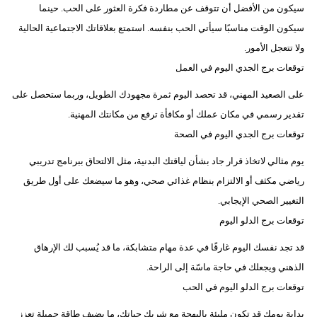
سيكون من الأفضل أن تتوقف عن مطاردة فكرة العثور على الحب. حينما
سيكون الوقت مناسبًا سيأتي الحب بنفسه. استمتع بعلاقاتك الاجتماعية الحالية
ولا تتعجل الأمور.
توقعات برج الجدي اليوم في العمل
على الصعيد المهني، قد تحصد اليوم ثمرة مجهودك الطويل، وربما ستحصل على
تقدير رسمي في مكان عملك أو مكافأة ترفع من مكانتك المهنية.
توقعات برج الجدي اليوم في الصحة
يوم مثالي لاتخاذ قرار جاد بشأن لياقتك البدنية، مثل الالتحاق ببرنامج تدريبي
رياضي مكثف أو الالتزام بنظام غذائي صحي، وهو ما سيضعك على أول طريق
التغيير الصحي الإيجابي.
توقعات برج الدلو اليوم
قد تجد نفسك اليوم غارقًا في عدة مهام متشابكة، ما قد يُسبب لك الإرهاق
الذهني ويجعلك في حاجة ماسّة إلى الراحة.
توقعات برج الدلو اليوم في الحب
بداية يومك قد تكون مليئة بالبهجة مع شريك حياتك، ما يضيف طاقة جميلة تعزز