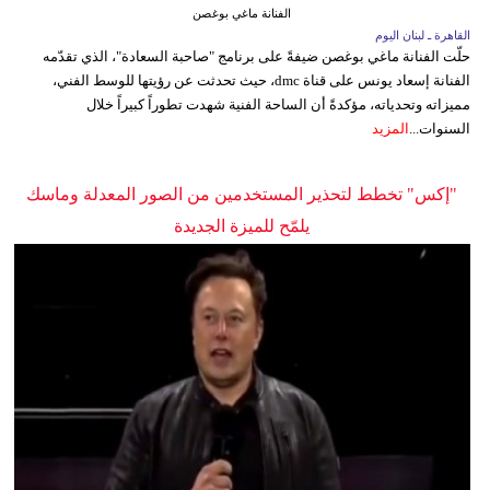
الفنانة ماغي بوغصن
القاهرة ـ لبنان اليوم
حلّت الفنانة ماغي بوغصن ضيفةً على برنامج "صاحبة السعادة"، الذي تقدّمه
الفنانة إسعاد يونس على قناة dmc، حيث تحدثت عن رؤيتها للوسط الفني،
مميزاته وتحدياته، مؤكدةً أن الساحة الفنية شهدت تطوراً كبيراً خلال
السنوات...
المزيد
"إكس" تخطط لتحذير المستخدمين من الصور المعدلة وماسك
يلمّح للميزة الجديدة