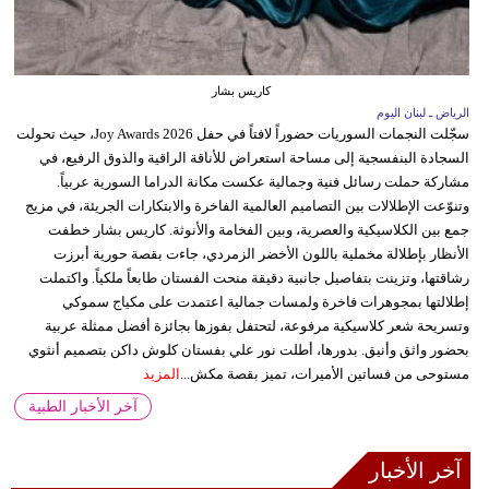
كاريس بشار
الرياض ـ لبنان اليوم
سجّلت النجمات السوريات حضوراً لافتاً في حفل Joy Awards 2026، حيث تحولت
السجادة البنفسجية إلى مساحة استعراض للأناقة الراقية والذوق الرفيع، في
مشاركة حملت رسائل فنية وجمالية عكست مكانة الدراما السورية عربياً.
وتنوّعت الإطلالات بين التصاميم العالمية الفاخرة والابتكارات الجريئة، في مزيج
جمع بين الكلاسيكية والعصرية، وبين الفخامة والأنوثة. كاريس بشار خطفت
الأنظار بإطلالة مخملية باللون الأخضر الزمردي، جاءت بقصة حورية أبرزت
رشاقتها، وتزينت بتفاصيل جانبية دقيقة منحت الفستان طابعاً ملكياً. واكتملت
إطلالتها بمجوهرات فاخرة ولمسات جمالية اعتمدت على مكياج سموكي
وتسريحة شعر كلاسيكية مرفوعة، لتحتفل بفوزها بجائزة أفضل ممثلة عربية
بحضور واثق وأنيق. بدورها، أطلت نور علي بفستان كلوش داكن بتصميم أنثوي
مستوحى من فساتين الأميرات، تميز بقصة مكش...
المزيد
آخر الأخبار الطبية
آخر الأخبار