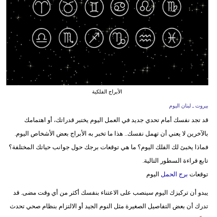
وسفر
ديكور
أخبار
إعلام
تعليم
الأبراج الفلكية
بيروت ـ لبنان اليوم
مرأة
قد تجد نفسك أمام تحدي جديد في العمل اليوم يختبر قدراتك، أو اهتمامك
أزياء
بالآخرين لا يعني أن تهمل نفسك.. هذا ما تخبر به الأبراج بعض الأشخاص اليوم.
إسلامية
فماذا يخبئ لك الفلك اليوم؟ ما هي توقعات برجك حول جوانب حياتك المختلفة؟
تابع قراءة السطور التالية.
علوم
توقعات
برج الحمل
اليوم
وتكنولوجيا
يبدو أن تركيزك اليوم سينصب على الاعتناء بنفسك أكثر من أي وقت مضى. قد
بيئة
تدرك أن بعض التفاصيل الصغيرة مثل النوم الجيد أو الالتزام بنظام صحي تحدث