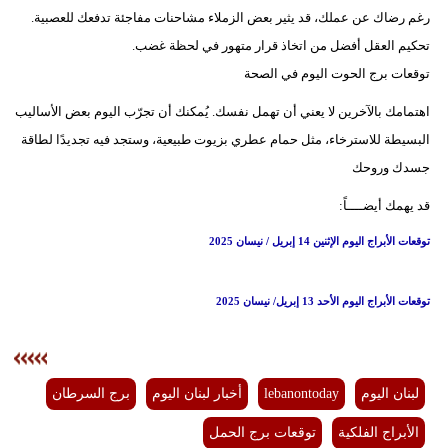
رغم رضاك عن عملك، قد يثير بعض الزملاء مشاحنات مفاجئة تدفعك للعصبية.
تحكيم العقل أفضل من اتخاذ قرار متهور في لحظة غضب.
توقعات برج الحوت اليوم في الصحة
اهتمامك بالآخرين لا يعني أن تهمل نفسك. يُمكنك أن تجرّب اليوم بعض الأساليب
البسيطة للاسترخاء، مثل حمام عطري بزيوت طبيعية، وستجد فيه تجديدًا لطاقة
جسدك وروحك
قد يهمك أيضــــاً:
توقعات الأبراج اليوم الإثنين 14 إبريل / نيسان 2025
توقعات الأبراج اليوم الأحد 13 إبريل/ نيسان 2025
لبنان اليوم
lebanontoday
أخبار لبنان اليوم
برج السرطان
الأبراج الفلكية
توقعات برج الحمل