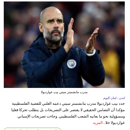
مدرب مانشستر سيتي بيب غوارديولا
لندن ـ لبنان اليوم
جدد بيب غوارديولا مدرب مانشستر سيتي دعمه العلني للقضية الفلسطينية
مؤكدا أن التضامن الحقيقي لا يقتصر على التصريحات بل يتطلب تحركا فعليا
ومسؤولية نحو ما يعانيه الشعب الفلسطيني. وجاءت تصريحات الإسباني
غوارديولا خلا...
المزيد