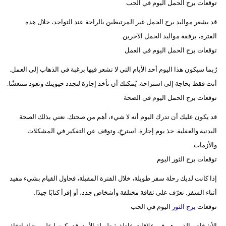
توقعات برج الحمل اليوم في الحب
مدوَّنات
قد يشعر مواليد برج الحمل غير المرتبطين بالراحة عند التواجد، خلال هذه
أبراج
الفترة، برفقة مواليد الحمل الآخرين.
فيديو
توقعات برج الحمل اليوم في العمل
رُبما سيكون هذا اليوم أحد الأيام التي لا تشعر فيها برغبة في الذهاب إلى العمل.
سيارات
أنت فقط بحاجة إلى استراحة. يُمكنك أن تأخذ إجازة لتجدد حيويتك وتعود منتعشًا.
توقعات برج الحمل اليوم في الصحة
قد يكون عليك أن تدرك اليوم أنه ​​لا شيء، أهم من صحتك. نعني بذلك الصحة
البدنية والعقلية. خذ يوم إجازة. استرخِ، وتوقف عن التفكير في المشكلات
والأزمات.
توقعات برج الثور اليوم
إذا كانت لديك رحلة سفر طويلة، خلال الفترة المقبلة، فحاول القيام بشيء مفيد
أثناء السفر. تعرّف على ثقافة مختلفة وأشخاص جدد، أو إقرأ كتابًا جيدًا.
توقعات
برج الثور
اليوم في الحب
الأشخاص الذين هم في علاقات عاطفية طويلة الأمد، قد يكونوا على وشك اتخاذ