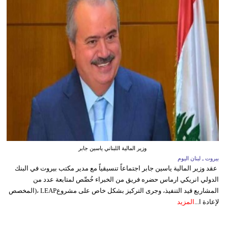
وزير المالية اللبناني ياسين جابر
بيروت ـ لبنان اليوم
عقد وزير المالية ياسين جابر اجتماعاً تنسيقياً مع مدير مكتب بيروت في البنك
الدولي انريكي ارماس حضره فريق من الخبراء خُصِّص لمتابعة عدد من
المشاريع قيد التنفيذ، وجرى التركيز بشكل خاص على مشروعLEAP ،(المخصص
لإعادة ا...
المزيد