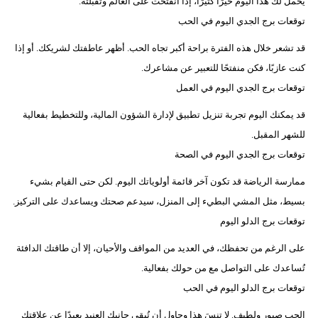
يحمل لك هذا اليوم خيرًا كثيرًا، إذا انفتحت على العالم وتقبلته.
توقعات برج الجدي اليوم في الحب
قد تشعر خلال هذه الفترة براحة أكبر تجاه الحب. أظهر عاطفتك لشريكك. أو إذا
كنت عازبًا، فكن منفتحًا للتعبير عن مشاعرك.
توقعات برج الجدي اليوم في العمل
قد يمكنك اليوم تجربة تنزيل تطبيق لإدارة الشؤون المالية، وللتخطيط بفعالية
للشهر المقبل.
توقعات برج الجدي اليوم في الصحة
​​ممارسة الرياضة قد تكون آخر قائمة أولوياتك اليوم. لكن حتى القيام بشيء
بسيط، مثل المشي البطيء إلى المنزل، سيدعم صحتك ويساعدك على التركيز.
توقعات برج الدلو اليوم
على الرغم من تحفظك، في العديد من المواقف والأحيان، إلا أن طاقتك الدافئة
تُساعدك على التواصل مع من حولك بفعالية.
توقعات برج الدلو اليوم في الحب
الحب صبور ولطيف. لا تنسَ هذا وحاول أن تُبقي جانبك العنيد بعيدًا عن علاقتك