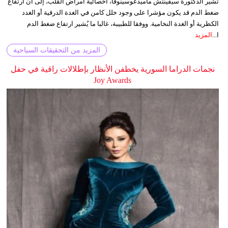
تشير الدكتورة سيفينتش ماميدغوسينوفا، أخصائية أمراض القلب، إلى أن ارتفاع
ضغط الدم قد يكون مؤشرا على وجود خلل كامن في الغدة الدرقية أو الغدد
الكظرية أو الغدة النخامية. ووفقا للطبيبة، غالبا ما يُشير ارتفاع ضغط الدم
ا...
المزيد
المزيد من التحقيقات السياحية
نجمات الدراما السورية يخطفن الأنظار بإطلالات راقية في حفل
Joy Awards