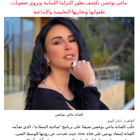
ماغي بوغصن تكشف تطور الدراما اللبنانية وتروي صعوبات
طفولتها وتجاربها التعليمية والإبداعية
الفنانة ماغي بوغصن
القاهرة ـ لبنان اليوم
حلّت الفنانة ماغي بوغصن ضيفةً على برنامج "صاحبة السعادة"، الذي تقدّمه
الفنانة إسعاد يونس على قناة dmc، حيث تحدثت عن رؤيتها للوسط الفني،