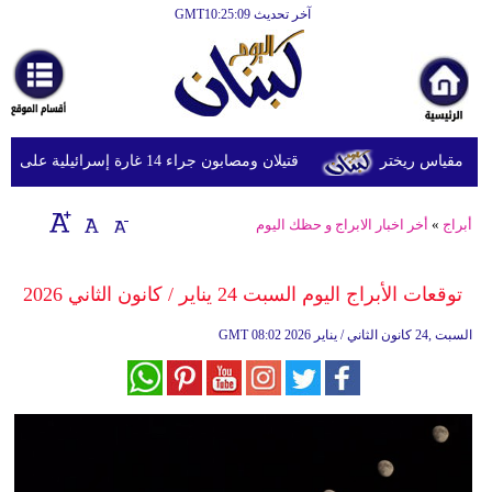
آخر تحديث GMT10:25:09
الرئيسية
أخبارعاجلة
رياضة
قتيلان ومصابون جراء 14 غارة إسرائيلية على شرق وجنوب لبنان
ثقافة
إقتصاد
أبراج
»
أخر اخبار الابراج و حظك اليوم
فن
توقعات الأبراج​ اليوم السبت 24 يناير / كانون الثاني 2026
وموسيقى
08:02 2026 السبت ,24 كانون الثاني / يناير
GMT
أزياء
صحة
وتغذية
سياحة