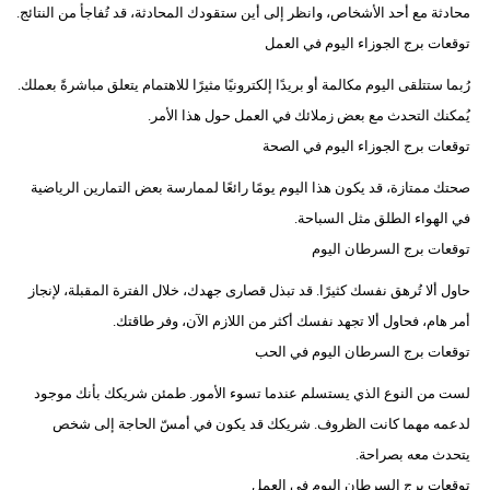
محادثة مع أحد الأشخاص، وانظر إلى أين ستقودك المحادثة، قد تُفاجأ من النتائج.
توقعات برج الجوزاء اليوم في العمل
رُبما ستتلقى اليوم مكالمة أو بريدًا إلكترونيًا مثيرًا للاهتمام يتعلق مباشرةً بعملك.
يُمكنك التحدث مع بعض زملائك في العمل حول هذا الأمر.
توقعات برج الجوزاء اليوم في الصحة
​​صحتك ممتازة، قد يكون هذا اليوم يومًا رائعًا لممارسة بعض التمارين الرياضية
في الهواء الطلق مثل السباحة.
توقعات برج السرطان اليوم
حاول ألا تُرهق نفسك كثيرًا. قد تبذل قصارى جهدك، خلال الفترة المقبلة، لإنجاز
أمر هام، فحاول ألا تجهد نفسك أكثر من اللازم الآن، وفر طاقتك.
توقعات برج السرطان اليوم في الحب
لست من النوع الذي يستسلم عندما تسوء الأمور. طمئن شريكك بأنك موجود
لدعمه مهما كانت الظروف. شريكك قد يكون في أمسّ الحاجة إلى شخص
يتحدث معه بصراحة.
توقعات برج السرطان اليوم في العمل