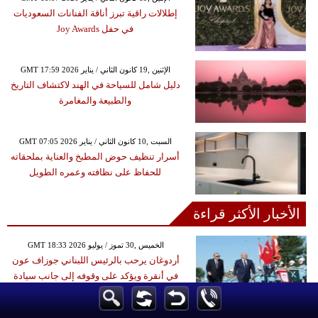
إطلالات راقية تبرز أناقة الفنانات السعوديات
في حفل Joy Awards
GMT 17:59 2026 الإثنين ,19 كانون الثاني / يناير
دليل شامل للسياحة في الهند لاكتشاف التاريخ
والطبيعة والمغامرة
GMT 07:05 2026 السبت ,10 كانون الثاني / يناير
أسرار تنظيف حوض المطبخ والعناية بملحقاته
للحفاظ على نظافته وعمره الطويل
الأخبار الأكثر قراءة
GMT 18:33 2026 الخميس ,30 تموز / يوليو
أردوغان يرحب بالرئيس اللبناني جوزاف عون
في أنقرة ويؤكد على وقوفه إلى جانب سيادة
لبنان وحقوقه المشروعةً
GMT 01:33 2026 الخميس ,09 إبريل / نيسان