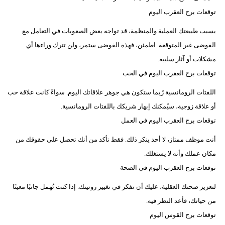
توقعات برج العقرب اليوم
بسبب طبيعتك العملية والمنظمة، قد تواجه بعض الصعوبات في التعامل مع
الفوضى غير المتوقعة. اطمئن، فهذه الفوضى ستمر، ولن تترك وراءها أي
مشكلات أو آثار سلبية.
توقعات برج العقرب اليوم في الحب
اللفتات الرومانسية رُبما ستكون هي جوهر علاقاتك اليوم. سواءً كانت علاقة حب
أو علاقة زوجية، سيُمكنك إبهار شريكك باللفتات الرومانسية.
توقعات برج العقرب اليوم في العمل
أنت موظف ممتاز، لا أحد ينكر ذلك. فقط تأكد من أنك تحصل على حقوقك من
مكان عملك وأنه لا يستغلك.
توقعات برج العقرب اليوم في الصحة
لتعزيز صحتك العقلية، عليك أن ​​تفكر في تغيير روتينك. إذا كنت تُهمل جانبًا معينًا
من حياتك، فأعد النظر فيه.
توقعات برج القوس اليوم