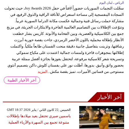
الرياض ـ لبنان اليوم
سجّلت النجمات السوريات حضوراً لافتاً في حفل Joy Awards 2026، حيث تحولت
السجادة البنفسجية إلى مساحة استعراض للأناقة الراقية والذوق الرفيع، في
مشاركة حملت رسائل فنية وجمالية عكست مكانة الدراما السورية عربياً.
وتنوّعت الإطلالات بين التصاميم العالمية الفاخرة والابتكارات الجريئة، في مزيج
جمع بين الكلاسيكية والعصرية، وبين الفخامة والأنوثة. كاريس بشار خطفت
الأنظار بإطلالة مخملية باللون الأخضر الزمردي، جاءت بقصة حورية أبرزت
رشاقتها، وتزينت بتفاصيل جانبية دقيقة منحت الفستان طابعاً ملكياً. واكتملت
إطلالتها بمجوهرات فاخرة ولمسات جمالية اعتمدت على مكياج سموكي
وتسريحة شعر كلاسيكية مرفوعة، لتحتفل بفوزها بجائزة أفضل ممثلة عربية
بحضور واثق وأنيق. بدورها، أطلت نور علي بفستان كلوش داكن بتصميم أنثوي
مستوحى من فساتين الأميرات، تميز بقصة مكش...
المزيد
آخر الأخبار الطبية
آخر الأخبار
GMT 18:37 2026 الخميس ,22 كانون الثاني / يناير
ياسمين صبري تحتفل بعيد ميلادها بإطلالات
متنوعة تجمع بين السهرة والأزياء العملية