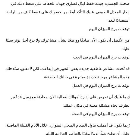
صحتك الجسدية جيدة، فقط ابذل قصارى جهدك للحفاظ على ضغط دمك في
إطار المعدل الطبيعي. عليك التأكد أيضًا من حصولك على قسط كاف من الراحة
استعدادًا للغد.
توقعات برج الميزان اليوم
من الأفضل أن تكون الآن صادقًا وواضحًا بشأن مشاعرك، ولا تدع أحدًا يؤثر سلبًا
عليك.
توقعات برج الميزان اليوم في الحب
قد تُحدث مشاعر عاطفية جديدة بعض التغيير في إيقاعك، لكن لا تقلق، ستُدخلك
هذه المشاعر مرحلة جديدة ومثيرة في حياتك العاطفية.
توقعات برج الميزان اليوم في العمل
رُبما عليك أن تحرص على إدارة أموالك بفعالية الآن. محادثة مع زميل قد تُغير
نظرتك تجاه مشكلة معينة في مكان عملك.
توقعات برج الميزان اليوم في الصحة
​​رُبما تكون قد أهملت تناول الطعام الصحي المتوازن خلال الأيام القليلة الماضية.
عليك أن تطبخ شيئًا لذيذًا وغنيًا بالعناصر الغذائية الليلة.