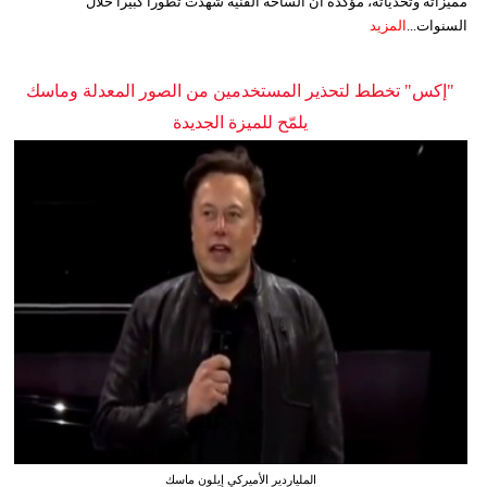
مميزاته وتحدياته، مؤكدةً أن الساحة الفنية شهدت تطوراً كبيراً خلال
السنوات...
المزيد
"إكس" تخطط لتحذير المستخدمين من الصور المعدلة وماسك
يلمّح للميزة الجديدة
الملياردير الأميركي إيلون ماسك