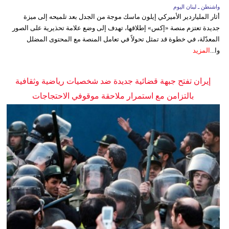
واشنطن ـ لبنان اليوم
أثار الملياردير الأميركي إيلون ماسك موجة من الجدل بعد تلميحه إلى ميزة
جديدة تعتزم منصة «إكس» إطلاقها، تهدف إلى وضع علامة تحذيرية على الصور
المعدّلة، في خطوة قد تمثل تحولاً في تعامل المنصة مع المحتوى المضلل
وا...
المزيد
إيران تفتح جبهة قضائية جديدة ضد شخصيات رياضية وثقافية
بالتزامن مع استمرار ملاحقة موقوفي الاحتجاجات