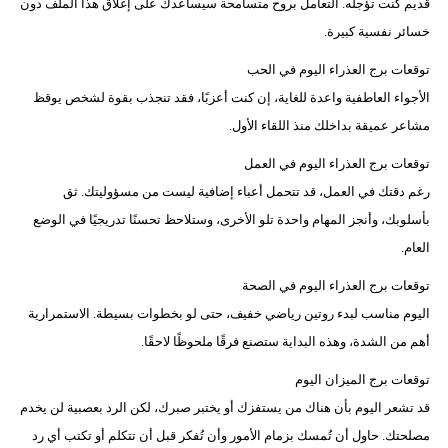
قديم كنت تؤجله. التعامل بروح متسامحة سيساعدك على إغلاق هذا الملف دون
خسائر نفسية كبيرة.
توقعات برج العذراء اليوم في الحب
الأجواء العاطفية واعدة للغاية، إن كنت أعزبًا، فقد تنجذب بقوة لشخص يوقظ
مشاعر عميقة بداخلك منذ اللقاء الأول.
توقعات برج العذراء اليوم في العمل
رغم دقتك في العمل، قد تتحمل أعباء إضافية ليست من مسؤوليتك. ثق
بأسلوبك، وأنجز المهام واحدة تلو الأخرى، وستلاحظ تحسنًا تدريجيًا في الوضع
العام.
توقعات برج العذراء اليوم في الصحة
اليوم مناسب لبدء روتين رياضي خفيف، حتى لو بخطوات بسيطة. الاستمرارية
أهم من الشدة، وهذه البداية ستصنع فرقًا ملحوظًا لاحقًا.
توقعات برج الميزان اليوم
قد تشعر اليوم بأن هناك من يستفزك أو يختبر صبرك، لكن الرد بعصبية لن يخدم
مصلحتك. حاول أن تُمسك بزمام الأمور وأن تُفكر قبل أن تتكلم أو تكتب أي رد