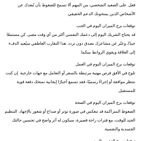
فعل. على الصعيد الشخصي، من المهم ألا تسمح للضغوط بأن تُبعدك عن
الأشخاص الذين يمنحونك الدعم الحقيقي.
توقعات برج الميزان اليوم في الحب
قد يحتاج الشريك اليوم إلى دعمك النفسي أكثر من أي وقت مضى. كن مستمعًا
جيدًا، وعبّر عن مشاعرك بصدق دون تردد. هذا التقارب العاطفي سيُعيد الدفء
إلى العلاقة ويقوي الروابط بينكما.
توقعات برج الميزان اليوم في العمل
تلوح في الأفق فرص مهنية مرتبطة بالسفر أو التعامل مع جهات خارجية. إن كنت
تنتظر موافقة أو إجراءً رسميًا، فقد تسمع أخبارًا إيجابية تمنحك دفعة قوية
للمستقبل.
توقعات برج الميزان اليوم في الصحة
الضغوط المتراكمة قد تنعكس في صورة توتر أو صداع أو شعور بالإجهاد. التنظيم
الجيد للوقت، مع فترات راحة قصيرة، سيكون له أثر واضح في تحسين حالتك
الجسدية والنفسية.
توقعات برج العقرب اليوم