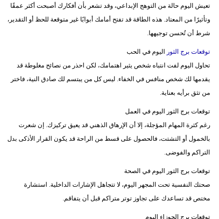
تعيش اليوم حالة من التوهج الإبداعي، وقد تشعر بأن أفكارك أصبحت أكثر عمقًا
وتأثيرًا من المعتاد. هذه الطاقة قد تفتح أمامك أبوابًا غير متوقعة للحظ أو التقدير،
شرط أن تُحسن توجيهها.
توقعات برج الثور
اليوم في الحب
تحاول اليوم لفت انتباه شخص يثير اهتمامك، لكن احذر من نصائح مغلوطة قد
يقدمها لك شخص منافس في الخفاء. ليس كل من يبتسم لك صادق النية، فاختر
من تثق برأيه بعناية.
توقعات برج الثور اليوم في العمل
رغم كثرة المهام المؤجلة، إلا أن الإرهاق الذهني قد يعيق تركيزك. إن شعرت
بالخمول أو التشتت، فالحصول على قسط من الراحة قد يكون القرار الأذكى بدل
التراكم والفوضى.
توقعات برج الثور اليوم في الصحة
صحتك النفسية تحت المجهر اليوم، لا تتجاهل الإشارات الداخلية. استشارة
مختص قد تساعدك على تجاوز توتر متراكم قبل أن يتفاقم.
توقعات برج الجوزاء اليوم