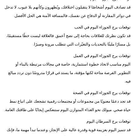
قد تصادف اليوم أشخاصًا لا يتقبلون اختلافك، ويُظهرون وكأنهم بلا عيوب. لا تدخل
في دوائر المقارنة أو الدفاع عن نفسك، فالمسافة الآمنة هي الحل الأفضل.
توقعات برج الجوزاء اليوم في الحب
قد تكون نظرتك للعلاقات بحاجة إلى نضج أعمق. فالعلاقة ليست خطًا مستقيمًا،
بل مسارًا مليئًا بالتحديات والتغيّرات التي تتطلب مرونة وصبرًا.
توقعات برج الجوزاء اليوم في العمل
اليوم مناسب لاتخاذ خطوة استثمارية، خاصة في مجالات مرتبطة بالبناء أو
التطوير. الفرصة متاحة لكنها مؤقتة، ما يستدعي قرارًا مدروسًا دون تردد مبالغ
فيه.
توقعات برج الجوزاء اليوم في الصحة
قد تجد دعمًا معنويًا من مجموعات أو مجتمعات رقمية تشجعك على اتباع نمط
حياة صحي. ميولك نحو الغذاء المتوازن اليوم ستنعكس إيجابًا على طاقتك العامة.
توقعات برج السرطان اليوم
قد تتميز اليوم بعزيمة قوية وقدرة عالية على الإنجاز، وعندما تبدأ مهمة ما، فإنك