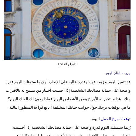
وسفر
ديكور
أخبار
إعلام
تعليم
الأبراج الفلكية
مرأة
بيروت ـ لبنان اليوم
قد تتميز اليوم بعزيمة قوية وقدرة عالية على الإنجاز، أو رُبما ستمتلك اليوم قدرة
أزياء
واضحة على حماية مصالحك الشخصية إذا أحسنت اختيار من تسمح له بالاقتراب
إسلامية
منك.. هذا ما تخبر به الأبراج بعض الأشخاص اليوم. فماذا يخبئ لك الفلك اليوم؟
علوم
ما هي توقعات برجك حول جوانب حياتك المختلفة؟ تابع قراءة السطور التالية.
وتكنولوجيا
توقعات برج الحمل
اليوم
بيئة
رُبما ستمتلك اليوم قدرة واضحة على حماية مصالحك الشخصية إذا أحسنت
اختيار من تسمح له بالاقتراب منك. بعض الأشخاص قد يحاولون الزجّ بك في