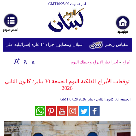
آخر تحديث GMT10:25:09
الرئيسية
أخبارعاجلة
رياضة
قتيلان ومصابون جراء 14 غارة إسرائيلية على شرق وجنوب لبنان
ثقافة
إقتصاد
أبراج
»
أخر اخبار الابراج و حظك اليوم
فن
توقعات الأبراج​ الفلكية اليوم الجمعة 30 يناير/ كانون الثاني
وموسيقى
2026
أزياء
07:28 2026 الجمعة ,30 كانون الثاني / يناير
GMT
صحة
وتغذية
سياحة