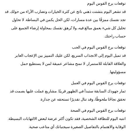
توقعات برج القوس اليوم
قد تشعر اليوم بتشتت ذهني ناتج عن كثرة الخيارات وتضارب الآراء من حولك. قد
تجد نفسك ممزقًا بين عدة مسارات، لكن الحل يكمن في البساطة. لا تحاول
تحليل كل شيء بعمق مبالغ فيه، ولا تُرهق نفسك بمحاولة إرضاء الجميع على
حساب راحتك.
توقعات برج القوس اليوم في الحب
قد تميل اليوم إلى الانجذاب السريع، لكن عليك التمييز بين الإعجاب العابر
والعلاقة القابلة للاستمرار. لا تمنح مشاعر عميقة لمن لا يستطيع حمل
مسؤوليتها.
توقعات برج القوس اليوم في العمل
ثمار جهودك السابقة ستبدأ في الظهور قريبًا. مشاريع عملت عليها بصمت قد
تحقق نجاحًا ملحوظًا، وقد تنال تقديرًا تستحقه عن جدارة.
توقعات برج القوس اليوم في الصحة
انتبه اليوم للنظافة الشخصية، فقد تكون أكثر عرضة لبعض الالتهابات البسيطة.
الوقاية والاهتمام بالتفاصيل الصغيرة سيجنبانك أي متاعب صحية.