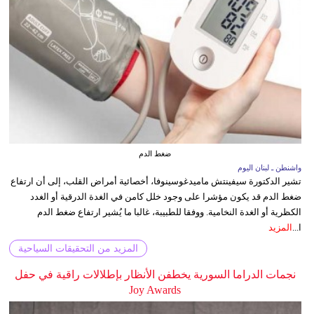
ضغط الدم
واشنطن ـ لبنان اليوم
تشير الدكتورة سيفينتش ماميدغوسينوفا، أخصائية أمراض القلب، إلى أن ارتفاع
ضغط الدم قد يكون مؤشرا على وجود خلل كامن في الغدة الدرقية أو الغدد
الكظرية أو الغدة النخامية. ووفقا للطبيبة، غالبا ما يُشير ارتفاع ضغط الدم
ا...
المزيد
المزيد من التحقيقات السياحية
نجمات الدراما السورية يخطفن الأنظار بإطلالات راقية في حفل
Joy Awards