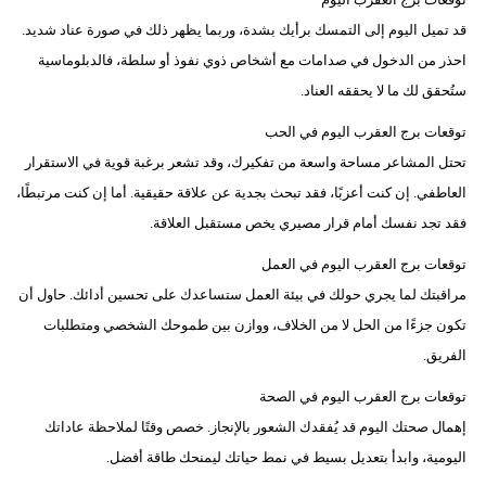
قد تميل اليوم إلى التمسك برأيك بشدة، وربما يظهر ذلك في صورة عناد شديد.
احذر من الدخول في صدامات مع أشخاص ذوي نفوذ أو سلطة، فالدبلوماسية
ستُحقق لك ما لا يحققه العناد.
توقعات برج العقرب اليوم في الحب
تحتل المشاعر مساحة واسعة من تفكيرك، وقد تشعر برغبة قوية في الاستقرار
العاطفي. إن كنت أعزبًا، فقد تبحث بجدية عن علاقة حقيقية. أما إن كنت مرتبطًا،
فقد تجد نفسك أمام قرار مصيري يخص مستقبل العلاقة.
توقعات برج العقرب اليوم في العمل
مراقبتك لما يجري حولك في بيئة العمل ستساعدك على تحسين أدائك. حاول أن
تكون جزءًا من الحل لا من الخلاف، ووازن بين طموحك الشخصي ومتطلبات
الفريق.
توقعات برج العقرب اليوم في الصحة
إهمال صحتك اليوم قد يُفقدك الشعور بالإنجاز. خصص وقتًا لملاحظة عاداتك
اليومية، وابدأ بتعديل بسيط في نمط حياتك ليمنحك طاقة أفضل.