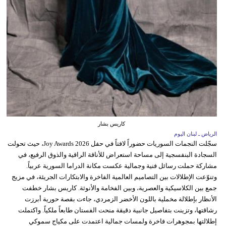
كاريس بشار
الرياض ـ لبنان اليوم
سجّلت النجمات السوريات حضوراً لافتاً في حفل Joy Awards 2026، حيث تحولت
السجادة البنفسجية إلى مساحة استعراض للأناقة الراقية والذوق الرفيع، في
مشاركة حملت رسائل فنية وجمالية عكست مكانة الدراما السورية عربياً.
وتنوّعت الإطلالات بين التصاميم العالمية الفاخرة والابتكارات الجريئة، في مزيج
جمع بين الكلاسيكية والعصرية، وبين الفخامة والأنوثة. كاريس بشار خطفت
الأنظار بإطلالة مخملية باللون الأخضر الزمردي، جاءت بقصة حورية أبرزت
رشاقتها، وتزينت بتفاصيل جانبية دقيقة منحت الفستان طابعاً ملكياً. واكتملت
إطلالتها بمجوهرات فاخرة ولمسات جمالية اعتمدت على مكياج سموكي