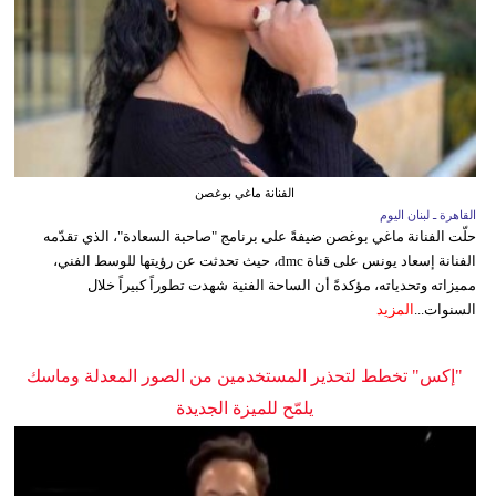
الفنانة ماغي بوغصن
القاهرة ـ لبنان اليوم
حلّت الفنانة ماغي بوغصن ضيفةً على برنامج "صاحبة السعادة"، الذي تقدّمه
الفنانة إسعاد يونس على قناة dmc، حيث تحدثت عن رؤيتها للوسط الفني،
مميزاته وتحدياته، مؤكدةً أن الساحة الفنية شهدت تطوراً كبيراً خلال
السنوات...
المزيد
"إكس" تخطط لتحذير المستخدمين من الصور المعدلة وماسك
يلمّح للميزة الجديدة