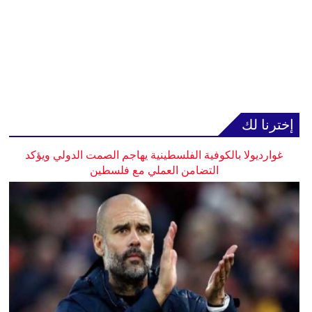
إخترنا لك
غوارديولا بالكوفية الفلسطينية يهاجم الصمت الدولي ويؤكد
التضامن العملي مع فلسطين