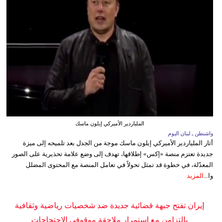
الملياردير الأميركي إيلون ماسك
واشنطن ـ لبنان اليوم
أثار الملياردير الأميركي إيلون ماسك موجة من الجدل بعد تلميحه إلى ميزة
جديدة تعتزم منصة «إكس» إطلاقها، تهدف إلى وضع علامة تحذيرية على الصور
المعدّلة، في خطوة قد تمثل تحولاً في تعامل المنصة مع المحتوى المضلل
وا...
المزيد
إيران تفتح جبهة قضائية جديدة ضد شخصيات رياضية وثقافية
بالتزامن مع استمرار ملاحقة موقوفي الاحتجاجات