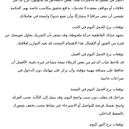
مدوَّنات
خلافات أو مواقف معقدة لا تخدمك، بدافع تحقيق مكاسب خاصة بهم. الحكمة
أبراج
تقتضي أن تبقى مراقبًا لا مشاركًا، وأن تضع حدودًا واضحة في تعاملاتك.
توقعات برج الحمل اليوم في الحب
فيديو
تشهد حياتك العاطفية حركة ملحوظة، وقد تشعر بأن الشريك يحاول تعويضك عن
سيارات
فترة من الفتور أو الإهمال. هذا الاهتمام المتجدد قد يعيد التوازن لعلاقتك.
توقعات برج الحمل اليوم في العمل
قد تلاحظ غياب الدعم من بعض الزملاء نتيجة مشاعر غيرة دفينة. الأفضل أن
تحافظ على مسافة مهنية مؤقتة، وأن تركز على مهامك دون الدخول في
صراعات جانبية.
توقعات برج الحمل اليوم في الصحة
مزاجك قد يتقلب دون سبب واضح اليوم، وقد يميل إلى الكآبة. تجنب العزلة،
وامنح نفسك فرصة للتواصل أو الاسترخاء عبر نشاط محبب يخفف شعورك
بالضغط الداخلي.
توقعات برج الثور اليوم