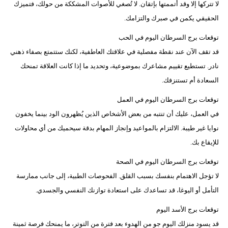
لا تتركها إلا وقد أتممتها بإتقان. لا تُصغي للأصوات المشككة من حولك، فتميزك
الحقيقي يكمن في صبرك والتزامك.
توقعات برج السرطان اليوم في الحب
قد تقف الآن عند نقطة مفصلية في علاقتك العاطفية، لكنك ستتمتع بصفاء ذهني
نادر. تستطيع تقييم مشاعرك بموضوعية، وتحديد ما إذا كانت العلاقة تمنحك
السعادة أم تستنزفك.
توقعات برج السرطان اليوم في العمل
في العمل، عليك أن تنتبه من بعض الأشخاص الذين يُظهرون الود بينما يخفون
نوايا غير طيبة. الالتزام بالمواعيد وإنجاز المهام بدقة سيحميك من أي محاولات
للإيقاع بك.
توقعات برج السرطان اليوم في الصحة
لا تؤجل الاهتمام بنفسك بسبب القلق. الفحوصات الطبية، إلى جانب ممارسة
التأمل أو اليوغا، قد تساعدك على استعادة توازنك النفسي والجسدي.
توقعات برج الأسد اليوم
قد يسود منزلك اليوم جو من الهدوء بعد فترة من التوتر، ما يمنحك فرصة ثمينة