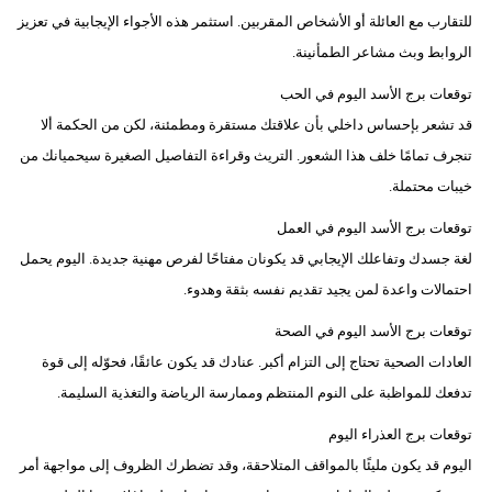
للتقارب مع العائلة أو الأشخاص المقربين. استثمر هذه الأجواء الإيجابية في تعزيز
الروابط وبث مشاعر الطمأنينة.
توقعات برج الأسد اليوم في الحب
قد تشعر بإحساس داخلي بأن علاقتك مستقرة ومطمئنة، لكن من الحكمة ألا
تنجرف تمامًا خلف هذا الشعور. التريث وقراءة التفاصيل الصغيرة سيحميانك من
خيبات محتملة.
توقعات برج الأسد اليوم في العمل
لغة جسدك وتفاعلك الإيجابي قد يكونان مفتاحًا لفرص مهنية جديدة. اليوم يحمل
احتمالات واعدة لمن يجيد تقديم نفسه بثقة وهدوء.
توقعات برج الأسد اليوم في الصحة
العادات الصحية تحتاج إلى التزام أكبر. عنادك قد يكون عائقًا، فحوّله إلى قوة
تدفعك للمواظبة على النوم المنتظم وممارسة الرياضة والتغذية السليمة.
توقعات برج العذراء اليوم
اليوم قد يكون مليئًا بالمواقف المتلاحقة، وقد تضطرك الظروف إلى مواجهة أمر