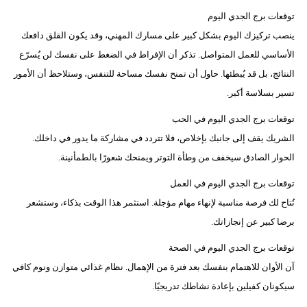
توقعات برج الجدي اليوم
ينصب تركيزك اليوم بشكل كبير على مسارك المهني، وقد يكون القلق دافعك
الأساسي للعمل المتواصل. تذكر أن الإفراط في الضغط على نفسك لن يُسرّع
النتائج، بل قد يُبطئها. حاول أن تمنح نفسك مساحة للتنفس، وستلاحظ أن الأمور
تسير بسلاسة أكبر.
توقعات برج الجدي اليوم في الحب
الشريك يقف إلى جانبك بإخلاص، فلا تتردد في مشاركة ما يدور في داخلك.
الحوار الصادق سيخفف من وطأة التوتر ويمنحك شعورًا بالطمأنينة.
توقعات برج الجدي اليوم في العمل
تُتاح لك فرصة مناسبة لإنهاء مهام مؤجلة. استثمر هذا الوقت بذكاء، وستشعر
برضا كبير عن إنجازاتك.
توقعات برج الجدي اليوم في الصحة
آن الأوان للاهتمام بنفسك بعد فترة من الإهمال. نظام غذائي متوازن ونوم كافي
سيكونان كفيلين بإعادة نشاطك تدريجيًا.