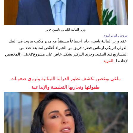
وزير المالية اللبناني ياسين جابر
بيروت ـ لبنان اليوم
عقد وزير المالية ياسين جابر اجتماعاً تنسيقياً مع مدير مكتب بيروت في البنك
الدولي انريكي ارماس حضره فريق من الخبراء خُصِّص لمتابعة عدد من
المشاريع قيد التنفيذ، وجرى التركيز بشكل خاص على مشروعLEAP ،(المخصص
لإعادة ا...
المزيد
ماغي بوغصن تكشف تطور الدراما اللبنانية وتروي صعوبات
طفولتها وتجاربها التعليمية والإبداعية