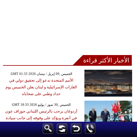
الأخبار الأكثر قراءة
GMT 01:33 2026 الخميس ,09 إبريل / نيسان
الأمم المتحدة تدعو إلى تحقيق دولي في
الغارات الإسرائيلية و لبنان يعلن الخميس يوم
حداد وطني على ضحاياه
GMT 18:33 2026 الخميس ,30 تموز / يوليو
أردوغان يرحب بالرئيس اللبناني جوزاف عون
في أنقرة ويؤكد على وقوفه إلى جانب سيادة
لبنان وحقوقه المشروعةً
GMT 02:31 2025 السبت ,16 آب / أغسطس