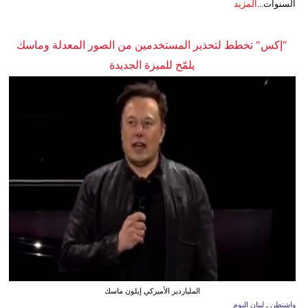
السنوات...
المزيد
"إكس" تخطط لتحذير المستخدمين من الصور المعدلة وماسك
يلمّح للميزة الجديدة
الملياردير الأميركي إيلون ماسك
واشنطن ـ لبنان اليوم