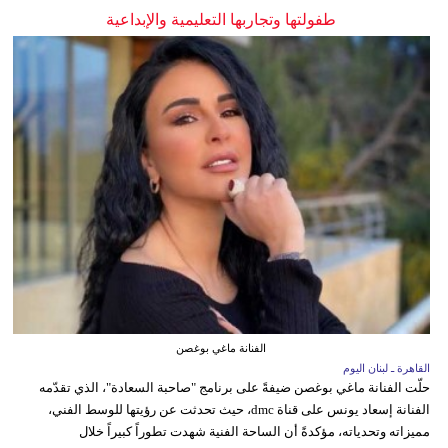
طفولتها وتجاربها التعليمية والإبداعية
الفنانة ماغي بوغصن
القاهرة ـ لبنان اليوم
حلّت الفنانة ماغي بوغصن ضيفةً على برنامج "صاحبة السعادة"، الذي تقدّمه
الفنانة إسعاد يونس على قناة dmc، حيث تحدثت عن رؤيتها للوسط الفني،
مميزاته وتحدياته، مؤكدةً أن الساحة الفنية شهدت تطوراً كبيراً خلال