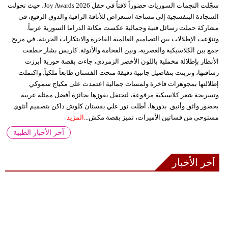
سجّلت النجمات السوريات حضوراً لافتاً في حفل Joy Awards 2026، حيث تحولت
السجادة البنفسجية إلى مساحة استعراض للأناقة الراقية والذوق الرفيع، في
مشاركة حملت رسائل فنية وجمالية عكست مكانة الدراما السورية عربياً.
وتنوّعت الإطلالات بين التصاميم العالمية الفاخرة والابتكارات الجريئة، في مزيج
جمع بين الكلاسيكية والعصرية، وبين الفخامة والأنوثة. كاريس بشار خطفت
الأنظار بإطلالة مخملية باللون الأخضر الزمردي، جاءت بقصة حورية أبرزت
رشاقتها، وتزينت بتفاصيل جانبية دقيقة منحت الفستان طابعاً ملكياً. واكتملت
إطلالتها بمجوهرات فاخرة ولمسات جمالية اعتمدت على مكياج سموكي
وتسريحة شعر كلاسيكية مرفوعة، لتحتفل بفوزها بجائزة أفضل ممثلة عربية
بحضور واثق وأنيق. بدورها، أطلت نور علي بفستان كلوش داكن بتصميم أنثوي
مستوحى من فساتين الأميرات، تميز بقصة مكش...
المزيد
آخر الأخبار الطبية
آخر الأخبار