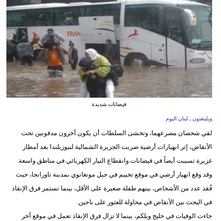
وسفر
ديكور
أخبار
إعلام
تعليم
فيضانات شديدة
مرأة
ويلينغتون ـ لبنان اليوم
لقي شخصان مصرعهما، وتخشى السلطات أن يكون آخرون مدفونين تحت
أزياء
الأنقاض، إثر انهيارات أرضية ضربت الجزيرة الشمالية لنيوزيلندا بعد أمطار
إسلامية
غزيرة تسببت أيضاً في فيضانات وانقطاع التيار الكهربائي في مناطق واسعة.
علوم
وقد وقع انهيار أرضي في موقع تخييم في جبل مونغانوي بمدينة تاورانجا، حيث
وتكنولوجيا
فُقد عدد من الأشخاص، بينهم طفلة صغيرة على الأقل، بينما تستمر فرق الإنقاذ
في البحث بين الأنقاض في محاولة للعثور على ناجين.
بيئة
جاءت الوفيات في خليج ويلكم، بينما لا تزال فرق الإنقاذ تعمل في موقع آخر