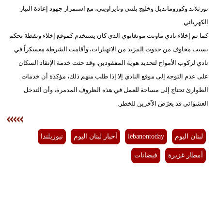
نورثلاند وكورومانديل وخليج بلنتي وتايراويتي، مع استمرار جهود إعادة التيار
الكهربائي.
كما تم إخلاء نادي ماونت مونغانوي الذي كان يستخدم كموقع إخلاء ونقطة تحكم
بسبب مخاوف من حدوث المزيد من الانهيارات، وأقامت الشرطة معسكراً في
نادي لركوب الأمواج لتحديد هوية المفقودين. وقد حثت خدمة الإنقاذ السكان
على عدم التوجه إلى موقع النادي إلا إذا طلب منهم ذلك، مؤكدة أن خدمات
الطوارئ تحتاج إلى مساحة للعمل في هذه الظروف المدمرة، وأن التدخل
العشوائي قد يعرّض الآخرين للخطر.
لبنان اليوم
lebanontoday
أخبار لبنان اليوم
نيوزيلندا
أمطار غزيرة
فيضانات