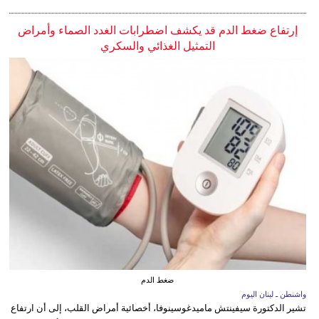
إرتفاع ضغط الدم قد يكشف اضطرابات الغدد الصماء وأمراض
التمثيل الغذائي والسكري
ضغط الدم
واشنطن ـ لبنان اليوم
تشير الدكتورة سيفينتش ماميدغوسينوفا، أخصائية أمراض القلب، إلى أن ارتفاع