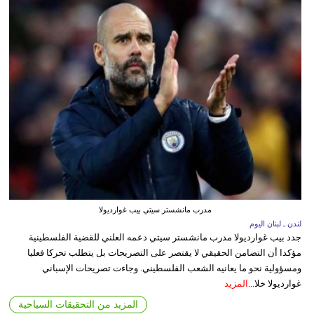
مدرب مانشستر سيتي بيب غوارديولا
لندن ـ لبنان اليوم
جدد بيب غوارديولا مدرب مانشستر سيتي دعمه العلني للقضية الفلسطينية
مؤكدا أن التضامن الحقيقي لا يقتصر على التصريحات بل يتطلب تحركا فعليا
ومسؤولية نحو ما يعانيه الشعب الفلسطيني. وجاءت تصريحات الإسباني
غوارديولا خلا...
المزيد
المزيد من التحقيقات السياحية