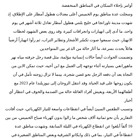
أوامر بإخلاء السكان في المناطق المنخفضة.
وسجلت عدة مناطق يوم الخميس أعلى معدلات هطول أمطار على الإطلاق، إذ
شهدت مدينة تاورانجا في خليج بلنتي هطول أمطار تعادل ثلاثة أشهر في يوم
واحد، ما أدى إلى انهيارات وانجرافات كبيرة. وقد روى بعض الشهود لحظات
الانهيار، حيث سمعوا صوت تكسّر الأشجار وتطاير التراب، ثم رأوا انهياراً أرضياً
هائلاً يحدث بسرعة، ما أثار حالة من الذعر بين المتواجدين.
وتضمنت الحوادث أيضاً حالات إنسانية مؤلمة، مثل قصة رجل جرفته مياه نهر
ماهورانغي بسيارته أثناء توجهه إلى العمل مع ابن أخيه، حيث تمكن الابن من
النجاة بعد أن دفعه الرجل نحو غصن شجرة، بينما لا تزال زوجته تأمل في أن
يكون زوجها على قيد الحياة. وقد انتقل الزوجان إلى نيوزيلندا عام 2023 مع
أطفالهما الأربعة، ويعيش أفراد العائلة حالة من الصدمة والخوف في انتظار أي
أخبار.
وتسبب الطقس السيئ أيضاً في انقطاعات واسعة للتيار الكهربائي، حيث أفادت
التقارير بأن نحو ثمانية آلاف شخص ما زالوا بدون كهرباء صباح الخميس، من بين
16 ألفاً أبلغوا عن انقطاع الكهرباء في الليلة السابقة. وشهدت مناطق عدة
انقطاعاً في التيار، بما في ذلك وايكاتو الشرقية وبعض المناطق الصغيرة في