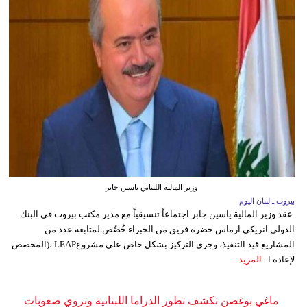
وزير المالية اللبناني ياسين جابر
بيروت ـ لبنان اليوم
عقد وزير المالية ياسين جابر اجتماعاً تنسيقياً مع مدير مكتب بيروت في البنك
الدولي انريكي ارماس حضره فريق من الخبراء خُصِّص لمتابعة عدد من
المشاريع قيد التنفيذ، وجرى التركيز بشكل خاص على مشروعLEAP ،(المخصص
لإعادة ا...
المزيد
ماغي بوغصن تكشف تطور الدراما اللبنانية وتروي صعوبات