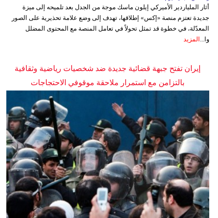
أثار الملياردير الأميركي إيلون ماسك موجة من الجدل بعد تلميحه إلى ميزة
جديدة تعتزم منصة «إكس» إطلاقها، تهدف إلى وضع علامة تحذيرية على الصور
المعدّلة، في خطوة قد تمثل تحولاً في تعامل المنصة مع المحتوى المضلل
وا...
المزيد
إيران تفتح جبهة قضائية جديدة ضد شخصيات رياضية وثقافية
بالتزامن مع استمرار ملاحقة موقوفي الاحتجاجات