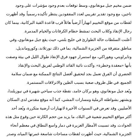
مدوَّنات
ضمن مخيم جبل مونغانوي، وسط توقعات بعدم وجود مؤشرات على وجود
ناجين، مع وجود تقدير تقريبي لعدد المفقودين ينتظر تأكيده رسمياً. وقد أظهرت
أبراج
لقطات من موقع التخييم انهياراً أرضياً هائلاً قرب قاعدة القبة البركانية، بينما كان
فيديو
رجال الإنقاذ وكلاب البحث تمشط حطام الكرفانات والخيام المدمرة.
أعلنت السلطات حالة الطوارئ في خليج بلنتي، حيث يقع جبل مونغانوي، وفي
سيارات
مناطق متفرقة من الجزيرة الشمالية، بما في ذلك نورثلاند، وكورومانديل،
وتايراويتي، وهوراكي، مع استمرار جهود فرق الإنقاذ طوال الليل في بيئة وصفت
بأنها «معقدة وخطرة». وأكدت نائبة القائد الوطني لفريق البحث والإنقاذ
الحضري أن الفرق تعمل بجد لتحقيق أفضل النتائج الممكنة مع ضمان سلامة
الجميع، في ظل ظروف صعبة بسبب الطين والانزلاقات المستمرة.
ويُعد جبل مونغانوي، وهو بركان خامد، نقطة جذب سياحي شهيرة في نيوزيلندا،
ويشتهر بشواطئه الرملية ومسارات المشي، كما أنه موقع مقدس لدى السكان
الأصليين. وقد تعرض في السنوات الأخيرة لانهيارات أرضية متكررة، ويُعد أحد
أكثر مواقع التخييم شعبية في البلاد، ما يزيد من حجم الكارثة حين وقوع مثل هذه
الحوادث. وقد تسببت الأمطار الغزيرة في دمار واسع النطاق في معظم أنحاء
الجزيرة الشمالية، حيث أظهرت لقطات مساحات شاسعة غمرتها المياه، وصدر