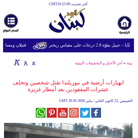
آخر تحديث GMT10:25:09
الرئيسية
أخبارعاجلة
رياضة
ّة 2.8 درجات على مقياس ريختر
قتيلان ومصابون جراء 14 غارة إسرائيلية على شرق وجن
ثقافة
إقتصاد
بيئة
»
آخر الأخبار و التحقيقات البيئية
فن
انهيارات أرضية في نيوزيلندا تقتل شخصين وتخلف
وموسيقى
عشرات المفقودين بعد أمطار غزيرة
أزياء
20:45 2026 الخميس ,22 كانون الثاني / يناير
GMT
صحة
وتغذية
سياحة