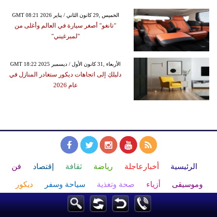
GMT 08:21 2026 الخميس ,29 كانون الثاني / يناير
"تانغو" أصغر سيارة في العالم وأغلى من
"لمبرغيني"
GMT 18:22 2025 الأربعاء ,31 كانون الأول / ديسمبر
دليلكِ إلى اتجاهات ديكور ستغادر المنازل في
عام 2026
الرئيسية
أخبارعاجلة
رياضة
ثقافة
إقتصاد
فن
وموسيقى
أزياء
صحة وتغذية
سياحة وسفر
ديكور
أخبار
إعلام
تعليم
مرأة
علوم وتكنولوجيا
بيئة