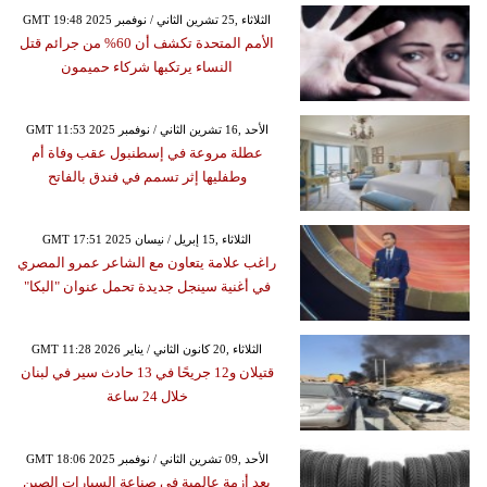
GMT 19:48 2025 الثلاثاء ,25 تشرين الثاني / نوفمبر
الأمم المتحدة تكشف أن 60% من جرائم قتل
النساء يرتكبها شركاء حميمون
GMT 11:53 2025 الأحد ,16 تشرين الثاني / نوفمبر
عطلة مروعة في إسطنبول عقب وفاة أم
وطفليها إثر تسمم في فندق بالفاتح
GMT 17:51 2025 الثلاثاء ,15 إبريل / نيسان
راغب علامة يتعاون مع الشاعر عمرو المصري
في أغنية سينجل جديدة تحمل عنوان "البكا"
GMT 11:28 2026 الثلاثاء ,20 كانون الثاني / يناير
قتيلان و12 جريحًا في 13 حادث سير في لبنان
خلال 24 ساعة
GMT 18:06 2025 الأحد ,09 تشرين الثاني / نوفمبر
بعد أزمة عالمية في صناعة السيارات الصين