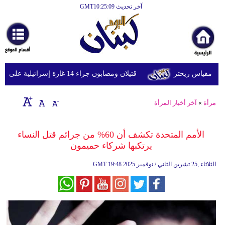
آخر تحديث GMT10:25:09
الرئيسية
أخبارعاجلة
رياضة
قتيلان ومصابون جراء 14 غارة إسرائيلية على شرق وجنوب لبنان
ثقافة
إقتصاد
مرأة
»
آخر أخبار المرأة
فن
الأمم المتحدة تكشف أن 60% من جرائم قتل النساء
وموسيقى
يرتكبها شركاء حميمون
أزياء
19:48 2025 الثلاثاء ,25 تشرين الثاني / نوفمبر
GMT
صحة
وتغذية
سياحة