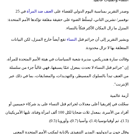
مدوَّنات
وصدر التقرير بمناسبة اليوم الدولي للقضاء على
العنف ضد المرأة
في 25
أبراج
نوفمبر/ تشرين الثاني، ليسلّط الضوء على حقيقة مقلقة تؤكدها الأمم المتحدة:
المنزل ما زال المكان الأكثر فتكاً بالنساء.
فيديو
ويشير التقرير إلى أن جرائم قتل
النساء
تقع أيضاً خارج المنزل، لكن البيانات
سيارات
المتعلقة بها لا تزال محدودة.
وقالت سارة هندريكس، مديرة شعبة السياسات في هيئة الأمم المتحدة للمرأة،
إن "جرائم قتل النساء لا تحدث بمعزل عمّا يسبقها، فهي غالباً جزء من سلسلة
من العنف تبدأ بالسلوك المسيطر، والتهديدات، والمضايقات، بما في ذلك عبر
الإنترنت".
أزمة عالمية
سجّلت في إفريقيا أعلى معدلات لجرائم قتل النساء على يد شركاء حميمين أو
أفراد من الأسرة، بمعدل ثلاث ضحايا لكل 100 ألف امرأة وفتاة، تليها الأمريكيتان
(1.5)، ثم أوقيانوسيا (1.4)، وآسيا (0.7)، وأوروبا (0.5).
وقال جون براندولينو، المدير التنفيذي بالإنابة لمكتب الأمم المتحدة المعني