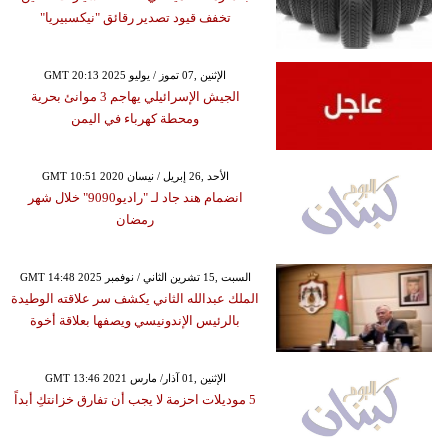
تخفف قيود تصدير رقائق "نيكسبيريا"
GMT 20:13 2025 الإثنين ,07 تموز / يوليو
الجيش الإسرائيلي يهاجم 3 موانئ بحرية
ومحطة كهرباء في اليمن
GMT 10:51 2020 الأحد ,26 إبريل / نيسان
انضمام هند جاد لـ "راديو9090" خلال شهر
رمضان
GMT 14:48 2025 السبت ,15 تشرين الثاني / نوفمبر
الملك عبدالله الثاني يكشف سر علاقته الوطيدة
بالرئيس الإندونيسي ويصفها بعلاقة أخوة
GMT 13:46 2021 الإثنين ,01 آذار/ مارس
5 موديلات احزمة لا يجب أن تفارق خزانتكِ أبداً