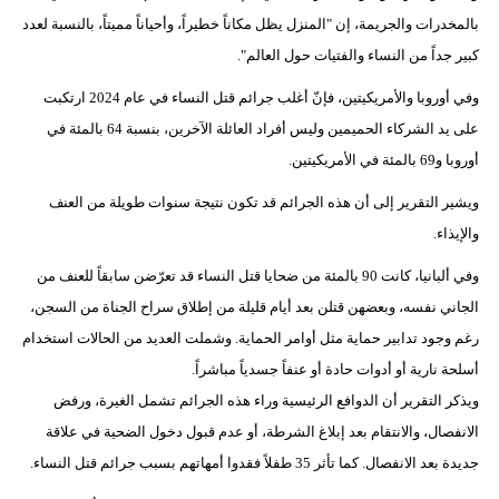
بالمخدرات والجريمة، إن "المنزل يظل مكاناً خطيراً، وأحياناً مميتاً، بالنسبة لعدد
كبير جداً من النساء والفتيات حول العالم".
وفي أوروبا والأمريكيتين، فإنّ أغلب جرائم قتل النساء في عام 2024 ارتكبت
على يد الشركاء الحميمين وليس أفراد العائلة الآخرين، بنسبة 64 بالمئة في
أوروبا و69 بالمئة في الأمريكيتين.
ويشير التقرير إلى أن هذه الجرائم قد تكون نتيجة سنوات طويلة من العنف
والإيذاء.
وفي ألبانيا، كانت 90 بالمئة من ضحايا قتل النساء قد تعرّضن سابقاً للعنف من
الجاني نفسه، وبعضهن قتلن بعد أيام قليلة من إطلاق سراح الجناة من السجن،
رغم وجود تدابير حماية مثل أوامر الحماية. وشملت العديد من الحالات استخدام
أسلحة نارية أو أدوات حادة أو عنفاً جسدياً مباشراً.
ويذكر التقرير أن الدوافع الرئيسية وراء هذه الجرائم تشمل الغيرة، ورفض
الانفصال، والانتقام بعد إبلاغ الشرطة، أو عدم قبول دخول الضحية في علاقة
جديدة بعد الانفصال. كما تأثر 35 طفلاً فقدوا أمهاتهم بسبب جرائم قتل النساء.