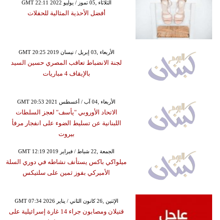
GMT 22:11 2022 الثلاثاء ,05 تموز / يوليو
أفضل الأحذية المثالية للحفلات
GMT 20:25 2019 الأربعاء ,03 إبريل / نيسان
لجنة الانضباط تعاقب المصري حسين السيد
بالإيقاف 4 مباريات
GMT 20:53 2021 الأربعاء ,04 آب / أغسطس
الاتحاد الأوروبي "يأسف" لعجز السلطات
اللبنانية عن تسليط الضوء على انفجار مرفأ
بيروت
GMT 12:19 2019 الجمعة ,22 شباط / فبراير
ميلواكي باكس يستأنف نشاطه في دوري السلة
الأميركي بفوز ثمين على سلتيكس
GMT 07:34 2026 الإثنين ,26 كانون الثاني / يناير
قتيلان ومصابون جراء 14 غارة إسرائيلية على