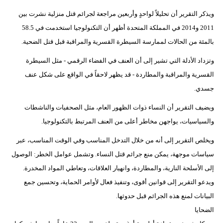
ويذكر التقرير أن تحليلاً لواحدٍ وأربعين مراجعة لجرائم قتل منزلية نشرت بين
2011 و2014 في المملكة المتحدة أظهر أن التكنولوجيا استخدمت في 58.5
بالمئة من الحالات لممارسة السيطرة القسرية والمراقبة قبل قتل الضحية.
وتزداد الأدلة التي تشير إلى أن العنف في الفضاء الرقمي - مثل السيطرة
القسرية والمراقبة والمطاردة - قد يظهر لاحقاً في الواقع على شكل عنف
جسدي.
ويضيف التقرير أن النساء ذوات الظهور العام، مثل الصحفيات والناشطات
والسياسيات، يواجهن مخاطر أعلى من العنف المرتبط بالتكنولوجيا.
ويخلص التقرير إلى أنه من خلال التدخل المناسب وفي الوقت المناسب، عبر
سياسات موجهة، يمكن منع جرائم قتل النساء. وتشمل عوامل الخطر: الوصول
إلى الأسلحة النارية، والمطاردة، وانهيار العلاقات، وتعاطي المواد المخدرة.
ويدعو التقرير إلى قوانين أقوى، وتنفيذ فعال لأوامر الحماية، وتحسين جمع
البيانات لمنع هذه الجرائم قبل حدوثها.
الضحايا