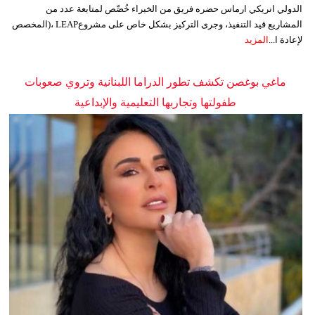
الدولي انريكي ارماس حضره فريق من الخبراء خُصِّص لمتابعة عدد من
المشاريع قيد التنفيذ، وجرى التركيز بشكل خاص على مشروعLEAP ،(المخصص
لإعادة ا...
المزيد
ماغي بوغصن تكشف تطور الدراما اللبنانية وتروي صعوبات
طفولتها وتجاربها التعليمية والإبداعية