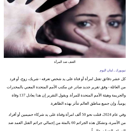
وسفر
ديكور
أخبار
إعلام
تعليم
العنف ضد المرأة
مرأة
نيويورك ـ لبنان اليوم
كل عشر دقائق تقتل امرأة أو فتاة على يد شخص تعرفه - شريك، زوج، أو فرد
أزياء
من العائلة - وفق تقرير جديد صادر عن مكتب الأمم المتحدة المعني بالمخدرات
إسلامية
والجريمة وهيئة الأمم المتحدة للمرأة. ويقول التقرير إن هذا يعادل 137 وفاة
علوم
يومياً، وإن جميع مناطق العالم تتأثر بهذه الظاهرة.
وتكنولوجيا
وفي عام 2024، قتلت نحو 50 ألف امرأة وفتاة على يد شركاء حميمين أو أفراد
بيئة
من الأسرة، وتشكل هذه الجرائم 60 بالمئة من إجمالي جرائم القتل العمد ضد
النساء والفتيات عالمياً.