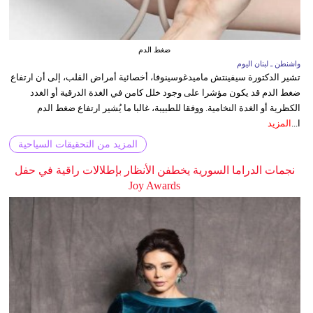
ضغط الدم
واشنطن ـ لبنان اليوم
تشير الدكتورة سيفينتش ماميدغوسينوفا، أخصائية أمراض القلب، إلى أن ارتفاع
ضغط الدم قد يكون مؤشرا على وجود خلل كامن في الغدة الدرقية أو الغدد
الكظرية أو الغدة النخامية. ووفقا للطبيبة، غالبا ما يُشير ارتفاع ضغط الدم
ا...
المزيد
المزيد من التحقيقات السياحية
نجمات الدراما السورية يخطفن الأنظار بإطلالات راقية في حفل
Joy Awards