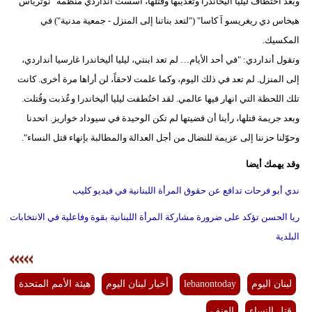
وبعد اختطاف ليليا أليخاندرا وتعذيبها وقتلها، أسست أنداردي منظمة "نوترياس
هيخاس دي ريغريسو آ كاسا" ("لتعد بناتنا إلى المنزل - جمعية مدنية") في
المكسيك.
وتقول أنداردي: "في أحد الأيام… لم تعد ابنتي، ليليا أليخاندرا غارسيا أنداردي،
إلى المنزل. لم تعد في ذلك اليوم، وكما علمت لاحقاً، لن أراها مرة أخرى. كانت
تلك اللحظة التي انهار فيها عالمي. لقد اختُطفت ليليا أليخاندرا وعُذبت وقُتلت.
وبعد جريمة قتلها، رأينا أن قضيتها لم تكن الوحيدة في سيوداد خواريز. اتحدنا
وحوّلنا حزننا إلى عزيمة للنضال من أجل العدالة والمطالبة بإنهاء قتل النساء".
وقد يهمك أيضا
ندي أبو فرحات تدافع عن حقوق المرأة اللبنانية في فيديو كليب
ريا الحسن تؤكد على ضرورة مشاركة المرأة اللبنانية بقوة وفاعلية في الانتخابات
البلدية
لبنان اليوم
lebanontoday
أخبار لبنان اليوم
هيئة الأمم المتحدة
قتل النساء
العنف