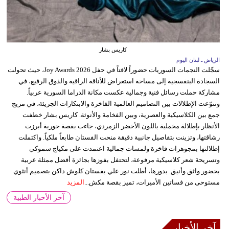
كاريس بشار
الرياض ـ لبنان اليوم
سجّلت النجمات السوريات حضوراً لافتاً في حفل Joy Awards 2026، حيث تحولت
السجادة البنفسجية إلى مساحة استعراض للأناقة الراقية والذوق الرفيع، في
مشاركة حملت رسائل فنية وجمالية عكست مكانة الدراما السورية عربياً.
وتنوّعت الإطلالات بين التصاميم العالمية الفاخرة والابتكارات الجريئة، في مزيج
جمع بين الكلاسيكية والعصرية، وبين الفخامة والأنوثة. كاريس بشار خطفت
الأنظار بإطلالة مخملية باللون الأخضر الزمردي، جاءت بقصة حورية أبرزت
رشاقتها، وتزينت بتفاصيل جانبية دقيقة منحت الفستان طابعاً ملكياً. واكتملت
إطلالتها بمجوهرات فاخرة ولمسات جمالية اعتمدت على مكياج سموكي
وتسريحة شعر كلاسيكية مرفوعة، لتحتفل بفوزها بجائزة أفضل ممثلة عربية
بحضور واثق وأنيق. بدورها، أطلت نور علي بفستان كلوش داكن بتصميم أنثوي
مستوحى من فساتين الأميرات، تميز بقصة مكش...
المزيد
آخر الأخبار الطبية
آخر الأخبار