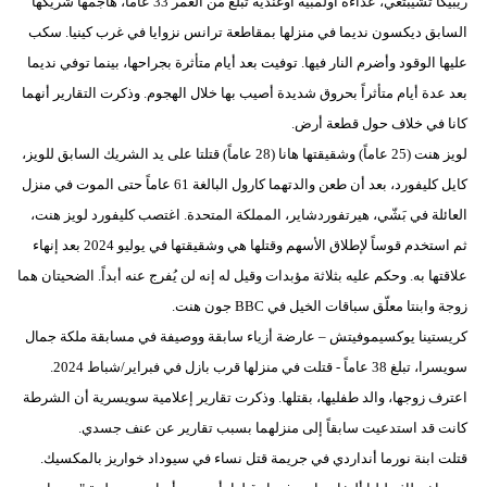
ريبيكا تشيبتغي، عداءة أولمبية أوغندية تبلغ من العمر 33 عاماً، هاجمها شريكها
السابق ديكسون نديما في منزلها بمقاطعة ترانس نزوايا في غرب كينيا. سكب
عليها الوقود وأضرم النار فيها. توفيت بعد أيام متأثرة بجراحها، بينما توفي نديما
بعد عدة أيام متأثراً بحروق شديدة أصيب بها خلال الهجوم. وذكرت التقارير أنهما
كانا في خلاف حول قطعة أرض.
لويز هنت (25 عاماً) وشقيقتها هانا (28 عاماً) قتلتا على يد الشريك السابق للويز،
كايل كليفورد، بعد أن طعن والدتهما كارول البالغة 61 عاماً حتى الموت في منزل
العائلة في بَشّي، هيرتفوردشاير، المملكة المتحدة. اغتصب كليفورد لويز هنت،
ثم استخدم قوساً لإطلاق الأسهم وقتلها هي وشقيقتها في يوليو 2024 بعد إنهاء
علاقتها به. وحكم عليه بثلاثة مؤبدات وقيل له إنه لن يُفرج عنه أبداً. الضحيتان هما
زوجة وابنتا معلّق سباقات الخيل في BBC جون هنت.
كريستينا يوكسيموفيتش – عارضة أزياء سابقة ووصيفة في مسابقة ملكة جمال
سويسرا، تبلغ 38 عاماً - قتلت في منزلها قرب بازل في فبراير/شباط 2024.
اعترف زوجها، والد طفليها، بقتلها. وذكرت تقارير إعلامية سويسرية أن الشرطة
كانت قد استدعيت سابقاً إلى منزلهما بسبب تقارير عن عنف جسدي.
قتلت ابنة نورما أنداردي في جريمة قتل نساء في سيوداد خواريز بالمكسيك.