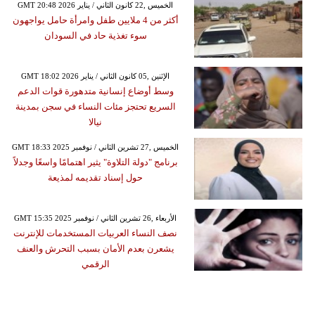
GMT 20:48 2026 الخميس ,22 كانون الثاني / يناير
أكثر من 4 ملايين طفل وامرأة حامل يواجهون
سوء تغذية حاد في السودان
GMT 18:02 2026 الإثنين ,05 كانون الثاني / يناير
وسط أوضاع إنسانية متدهورة قوات الدعم
السريع تحتجز مئات النساء في سجن بمدينة
نيالا
GMT 18:33 2025 الخميس ,27 تشرين الثاني / نوفمبر
برنامج "دولة التلاوة" يثير اهتمامًا واسعًا وجدلاً
حول إسناد تقديمه لمذيعة
GMT 15:35 2025 الأربعاء ,26 تشرين الثاني / نوفمبر
نصف النساء العربيات المستخدمات للإنترنت
يشعرن بعدم الأمان بسبب التحرش والعنف
الرقمي