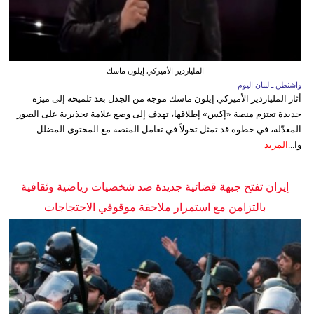
الملياردير الأميركي إيلون ماسك
واشنطن ـ لبنان اليوم
أثار الملياردير الأميركي إيلون ماسك موجة من الجدل بعد تلميحه إلى ميزة
جديدة تعتزم منصة «إكس» إطلاقها، تهدف إلى وضع علامة تحذيرية على الصور
المعدّلة، في خطوة قد تمثل تحولاً في تعامل المنصة مع المحتوى المضلل
وا...
المزيد
إيران تفتح جبهة قضائية جديدة ضد شخصيات رياضية وثقافية
بالتزامن مع استمرار ملاحقة موقوفي الاحتجاجات