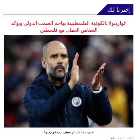
إخترنا لك
غوارديولا بالكوفية الفلسطينية يهاجم الصمت الدولي ويؤكد
التضامن العملي مع فلسطين
مدرب مانشستر سيتي بيب غوارديولا
لندن ـ لبنان اليوم