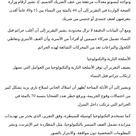
وتواجه ليسوتو معدلات مرتفعة من عنف الشريك الحميم، إذ تشير أرقام وزارة
الصحة الواردة في التقرير إلى أن 44 بالمئة من النساء بين 15 و49 عاماً أفدن
بتعرضهن لعنف جسدي أو جنسي من شريك.
ومع أن البيانات الدقيقة لا تزال محدودة، يشير التقرير إلى أن أغلب جرائم قتل
النساء تشمل شركاء حميمين أو أفراداً من الأسرة، وأن العنف الأسري وتعاطي
الكحول والنزاعات تعد من المحركات الشائعة لهذه الجرائم.
الأسلحة النارية والتكنولوجيا
يضيف التقرير أن توفر الأسلحة النارية والتكنولوجيا من العوامل التي تسهل
ارتكاب جرائم قتل النساء.
ويشير إلى أن الأدلة المتاحة تُظهر أن امتلاك الجاني لسلاح ناري يزيد بشكل كبير
من احتمالات وقوع الجريمة، ويرفع خطر تعدد الضحايا بنسبة 70 بالمئة في
الجرائم التي ترتكب داخل المنزل.
كما تستخدم التكنولوجيا كوسيلة للسيطرة، وفق التقرير، الذي يحذر من تهديدات
متزايدة تشمل العنف الميسر بالتكنولوجيا، مثل المطاردة عبر الإنترنت، ونشر
المعلومات الشخصية دون موافقة، والابتزاز بالصور.