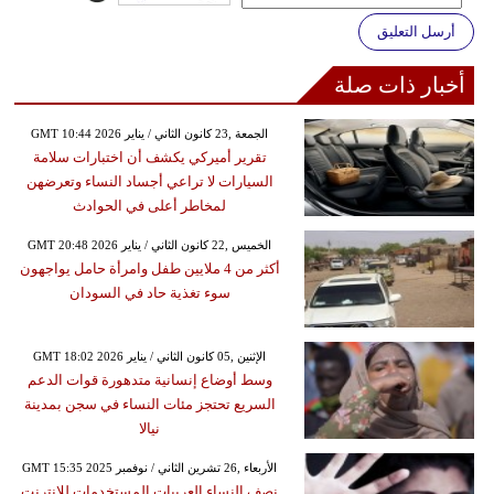
أرسل التعليق
أخبار ذات صلة
GMT 10:44 2026 الجمعة ,23 كانون الثاني / يناير
تقرير أميركي يكشف أن اختبارات سلامة
السيارات لا تراعي أجساد النساء وتعرضهن
لمخاطر أعلى في الحوادث
GMT 20:48 2026 الخميس ,22 كانون الثاني / يناير
أكثر من 4 ملايين طفل وامرأة حامل يواجهون
سوء تغذية حاد في السودان
GMT 18:02 2026 الإثنين ,05 كانون الثاني / يناير
وسط أوضاع إنسانية متدهورة قوات الدعم
السريع تحتجز مئات النساء في سجن بمدينة
نيالا
GMT 15:35 2025 الأربعاء ,26 تشرين الثاني / نوفمبر
نصف النساء العربيات المستخدمات للإنترنت