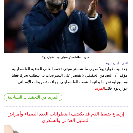
مدرب مانشستر سيتي بيب غوارديولا
لندن ـ لبنان اليوم
جدد بيب غوارديولا مدرب مانشستر سيتي دعمه العلني للقضية الفلسطينية
مؤكدا أن التضامن الحقيقي لا يقتصر على التصريحات بل يتطلب تحركا فعليا
ومسؤولية نحو ما يعانيه الشعب الفلسطيني. وجاءت تصريحات الإسباني
غوارديولا خلا...
المزيد
المزيد من التحقيقات السياحية
إرتفاع ضغط الدم قد يكشف اضطرابات الغدد الصماء وأمراض
التمثيل الغذائي والسكري