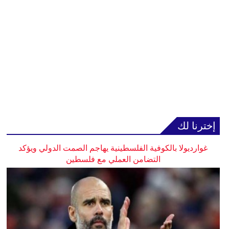
إخترنا لك
غوارديولا بالكوفية الفلسطينية يهاجم الصمت الدولي ويؤكد
التضامن العملي مع فلسطين