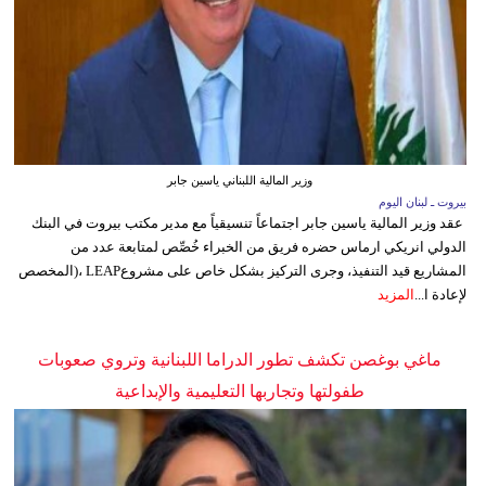
وزير المالية اللبناني ياسين جابر
بيروت ـ لبنان اليوم
عقد وزير المالية ياسين جابر اجتماعاً تنسيقياً مع مدير مكتب بيروت في البنك
الدولي انريكي ارماس حضره فريق من الخبراء خُصِّص لمتابعة عدد من
المشاريع قيد التنفيذ، وجرى التركيز بشكل خاص على مشروعLEAP ،(المخصص
لإعادة ا...
المزيد
ماغي بوغصن تكشف تطور الدراما اللبنانية وتروي صعوبات
طفولتها وتجاربها التعليمية والإبداعية