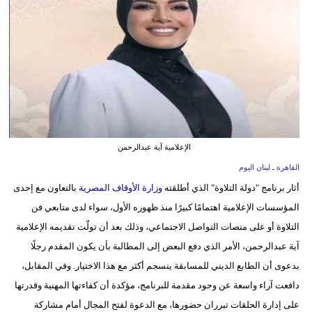
وسفر
ديكور
أخبار
إعلام
تعليم
الإعلامية آية عبدالرحمن
مرأة
القاهرة ـ لبنان اليوم
أثار برنامج "دولة التلاوة" الذي أطلقته
وزارة الأوقاف المصرية
بالتعاون مع إحدى
أزياء
المؤسسات الإعلامية اهتمامًا كبيرًا منذ ظهوره الأول، سواء لدى متابعي فن
إسلامية
التلاوة أو على منصات التواصل الاجتماعي، وذلك بعد أن تولّت تقديمه الإعلامية
علوم
آية عبدالرحمن، الأمر الذي دفع البعض إلى المطالبة بأن يكون المقدم رجلًا
وتكنولوجيا
بدعوى أن الطابع الديني للمسابقة ينسجم أكثر مع هذا الاختيار. وفي المقابل،
دافعت آراء واسعة عن وجود مقدمة للبرنامج، مؤكدة أن كفاءتها المهنية وقدرتها
بيئة
على إدارة الحلقات تبرران حضورها، مع الدعوة لفتح المجال أمام مشاركة