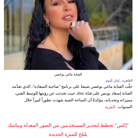
الفنانة ماغي بوغصن
القاهرة ـ لبنان اليوم
حلّت الفنانة ماغي بوغصن ضيفةً على برنامج "صاحبة السعادة"، الذي تقدّمه
الفنانة إسعاد يونس على قناة dmc، حيث تحدثت عن رؤيتها للوسط الفني،
مميزاته وتحدياته، مؤكدةً أن الساحة الفنية شهدت تطوراً كبيراً خلال
السنوات...
المزيد
"إكس" تخطط لتحذير المستخدمين من الصور المعدلة وماسك
يلمّح للميزة الجديدة