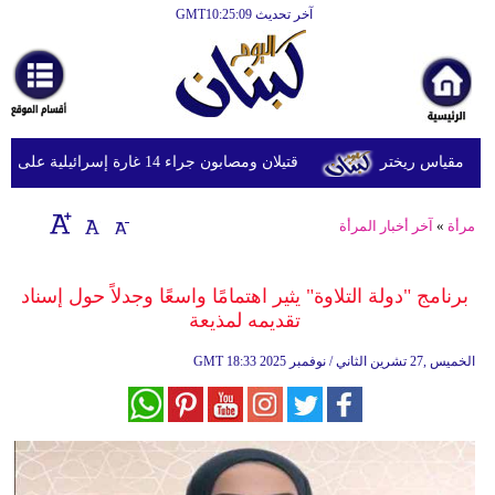
آخر تحديث GMT10:25:09
الرئيسية
أخبارعاجلة
رياضة
قتيلان ومصابون جراء 14 غارة إسرائيلية على شرق وجنوب لبنان
ثقافة
إقتصاد
مرأة
»
آخر أخبار المرأة
فن
برنامج "دولة التلاوة" يثير اهتمامًا واسعًا وجدلاً حول إسناد
وموسيقى
تقديمه لمذيعة
أزياء
18:33 2025 الخميس ,27 تشرين الثاني / نوفمبر
GMT
صحة
وتغذية
سياحة