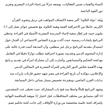
مدوَّنات
النساء والفتيات ضمن الفعاليات، بوصفه جزءًا من إحياء التراث المصري وتعزيز
دور القوة الناعمة.
أبراج
ويُعد "دولة التلاوة" أكبر منصة لاكتشاف المواهب في ترتيل وتجويد القرآن
فيديو
الكريم، جامعًا بين الاحترافية الفنية وهيبة التلاوة، مع تخصيص جوائز تصل إلى 3.5
مليون جنيه، في إطار سعيه لإحياء المدرسة المصرية الأصيلة في القراءة. وحظي
سيارات
البرنامج بإشادات رسمية، حيث أكدت وزيرة التضامن الاجتماعي أن الجدل حول
استبدال مقدمة البرنامج برجل غير منطقي، وأن المذيعة أثبتت قدرة عالية على
إدارة المحتوى الديني وتقديمه بصورة احترافية تتطلب توازنًا دقيقًا في التعامل
مع لجنة التحكيم والمتسابقين. وأشارت إلى أن مشاركة امرأة في تقديم برنامج
بهذه الأهمية تعكس الدور التاريخي للمرأة المصرية في المجالين الديني
والإعلامي، مؤكدة أن تاريخ القراءة في مصر شهد حضور قارئات بارزات منذ
بدايات القرن الماضي، ومقترحة تخصيص مسار نسائي داخل المسابقة.
وشهد البرنامج إقبالًا واسعًا منذ فتح باب المشاركة، حيث تخطى عدد المتقدمين
14 ألف متسابق من مختلف المحافظات، قبل اختيار 32 موهبة للمنافسة النهائية
بإشراف لجنة علمية متخصصة من وزارة الأوقاف، إلى جانب لجنة تحكيم تضم