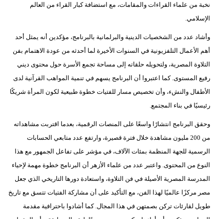
نخبة من علماء القراءات والمقامات، مع استضافة كبار القراء من العالم
الإسلامي.
وأشاد عدد من الشخصيات الدينية والبرلمانية بالبرنامج، مؤكدين أنه يمثل أحد
أهم الأعمال التلفزيونية في السنوات الأخيرة لما أحدثه من عودة الاهتمام بفن
التلاوة المصرية، ولتحويله حلقاته إلى مساحة تجمع الأسرة حول محتوى ديني
رفيع المستوى. كما اعتبروا أن البرنامج يسهم في تنمية المواهب القرآنية لدى
الأطفال والنشء، وأن تخصيص مسار للفتيات خطوة طبيعية لكون المرأة شريكًا
رئيسيًا في بناء المجتمع.
وحقق البرنامج انتشارًا واسعًا على المنصات الرقمية، بعدما اقتربت مشاهداته
من 200 مليون مشاهدة خلال فترة قصيرة، وارتفع عدد متابعي الحسابات
الرسمية للجهة المنظمة بمئات الآلاف، في مؤشر على تفاعل الجمهور مع هذا
النوع من المحتوى. واعتبر عدد من علماء الأزهر أن البرنامج خطوة مهمة لإحياء
المدرسة المصرية الأصيلة في فن التلاوة، واستعادة دورها التاريخي الذي جعل
مصر مركزًا عالميًا لهذا الفن، مع التأكيد على أن مشاركة الفتيات تتسق مع تاريخ
طويل لقارئات تركن بصمتهن في هذا المجال. كما أشادوا باحترافية مقدمة