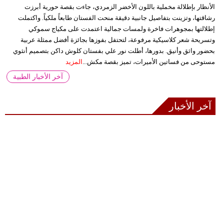
الأنظار بإطلالة مخملية باللون الأخضر الزمردي، جاءت بقصة حورية أبرزت
رشاقتها، وتزينت بتفاصيل جانبية دقيقة منحت الفستان طابعاً ملكياً. واكتملت
إطلالتها بمجوهرات فاخرة ولمسات جمالية اعتمدت على مكياج سموكي
وتسريحة شعر كلاسيكية مرفوعة، لتحتفل بفوزها بجائزة أفضل ممثلة عربية
بحضور واثق وأنيق. بدورها، أطلت نور علي بفستان كلوش داكن بتصميم أنثوي
مستوحى من فساتين الأميرات، تميز بقصة مكش...
المزيد
آخر الأخبار الطبية
آخر الأخبار