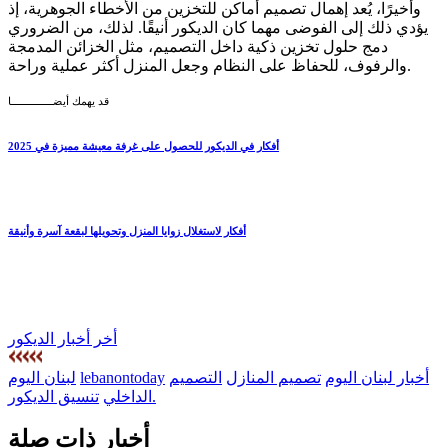
وأخيرًا، يُعد إهمال تصميم أماكن للتخزين من الأخطاء الجوهرية، إذ
يؤدي ذلك إلى الفوضى مهما كان الديكور أنيقًا. لذلك، من الضروري
دمج حلول تخزين ذكية داخل التصميم، مثل الخزائن المدمجة
والرفوف، للحفاظ على النظام وجعل المنزل أكثر عملية وراحة.
قد يهمك أيضــــــــــــــا
أفكار في الديكور للحصول على غرفة معيشة مميزة في 2025
أفكار لاستغلال زوايا المنزل وتحويلها لبقعة آسرة وأنيقة
أخر أخبار الديكور
أخبار لبنان اليوم
تصميم المنازل
التصميم
lebanontoday
لبنان اليوم
تنسيق الديكور.
الداخلي
أخبار ذات صلة