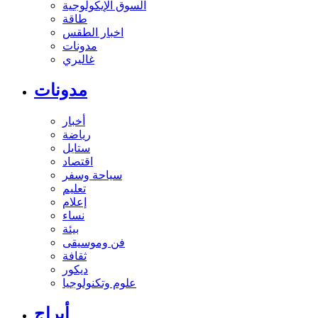
السوق الإيكولوجية
طاقة
اخبار الطقس
مدونات
غاليري
مدونات
أخبار
رياضة
ستايل
اقتصاد
سياحة وسفر
تعليم
إعلام
نساء
بيئة
فن وموسيقى
ثقافة
ديكور
علوم وتكنولوجيا
أبراج