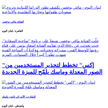
الفنانة ماغي بوغصن
القاهرة ـ لبنان اليوم
حلّت الفنانة ماغي بوغصن ضيفةً على برنامج "صاحبة السعادة"،
الذي تقدّمه الفنانة إسعاد يونس على قناة dmc، حيث تحدثت عن
رؤيتها للوسط الفني، مميزاته وتحدياته، مؤكدةً أن الساحة الفنية
شهدت تطوراً كبيراً خلال السنوات...
المزيد
"إكس" تخطط لتحذير المستخدمين من
الصور المعدلة وماسك يلمّح للميزة الجديدة
الملياردير الأميركي إيلون ماسك
واشنطن ـ لبنان اليوم