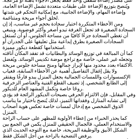
على مصدر إضاءة سقفي واحد فقط يجعل الأجواء باهتة أو مزعجة.
ويُنصح بتوزيع الإضاءة على طبقات متعددة تشمل الإضاءة العامة،
وإضاءة المهام، والإضاءة الجانبية، مع إمكانية التحكم في شدتها
لخلق أجواء مريحة ومتناغمة.
ومن الأخطاء المتكررة اختيار سجادة بحجم غير مناسب، إذ إن
السجادة الصغيرة قد تجعل الغرفة تبدو أصغر وأكثر فوضوية. وينبغي
أن تغطي السجادة جزءًا كافيًا من مساحة الجلوس، أو أن تُستغل
السجادات الصغيرة بطرق إبداعية مثل تعليقها على الجدران أو
استخدامها كقطعة ديكور مميزة.
كما أن المبالغة في توزيع الوسائد والبطانيات قد تفقد المكان أناقته
وتجعله غير عملي، خاصة مع تراجع موضة تكديس الوسائد. ويُفضل
الاكتفاء بعدد محدود منها لإبراز جمالها ومنح مساحة جلوس مريحة.
ولا يقل إغفال التفاصيل أهمية عن الأخطاء السابقة، فغياب
الإكسسوارات واللمسات الجمالية يجعل المنزل يبدو فارغًا ويفتقر
إلى الطابع الشخصي. إذ تضيف القطع الفنية والعناصر الزخرفية
روحًا خاصة وتكمل المشهد العام للديكور.
وفي المقابل، فإن الالتزام الحرفي بصيحات الديكور الرائجة قد يؤدي
إلى تشابه المنازل وفقدانها التميز، لذلك يُنصح باختيار ما يناسب
الذوق الشخصي مع إدخال لمسات خاصة تعكس هوية أصحاب
المنزل.
كما يحذر الخبراء من إعطاء الأولوية للمظهر على حساب الراحة
والاستخدام العملي، فالجمال الحقيقي للمنزل يكمن في الجمع بين
الشكل الأنيق والوظيفة المريحة، خاصة مع التوجه الحديث الذي
يرفض التضحية بالراحة من أجل الشكل فقط.