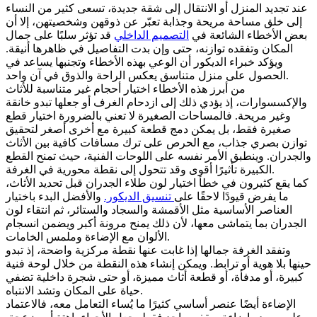
عند تجديد المنزل أو الانتقال إلى شقة جديدة، تسعى كثير من النساء
إلى خلق مساحة مريحة وجذابة تعبّر عن ذوقهن وشخصيتهن، إلا أن
بعض الأخطاء الشائعة في
التصميم الداخلي
قد تؤثر سلبًا على جمال
المكان وتفقده توازنه، حتى وإن بدت التفاصيل في ظاهرها أنيقة.
ويؤكد خبراء الديكور أن الوعي بهذه الأخطاء وتجنبها يساعد في
الحصول على منزل متناسق يعكس الراحة والذوق في آن واحد.
من أبرز هذه الأخطاء اختيار أحجام غير متناسبة للأثاث
والإكسسوارات، إذ يؤدي ذلك إلى ازدحام الغرف أو جعلها تبدو خانقة
وغير مريحة. فالمساحات الصغيرة لا تعني بالضرورة اختيار قطع
صغيرة فقط، بل يمكن دمج قطعة كبيرة مع أخرى أصغر لتحقيق
توازن بصري جذاب، مع الحرص على ترك مسافات كافية بين الأثاث
والجدران. وينطبق الأمر نفسه على اللوحات الفنية، حيث تمنح القطع
الكبيرة تأثيرًا أقوى وقد تتحول إلى نقطة محورية في الغرفة.
كما يقع كثيرون في خطأ اختيار لون طلاء الجدران قبل تحديد الأثاث،
ما يفرض قيودًا لاحقًا على
تنسيق الديكور.
والأفضل البدء باختيار
العناصر الأساسية مثل الأقمشة والسجاد والستائر، ثم انتقاء لون
الجدران بما يتماشى معها، لأن ذلك يمنح مرونة أكبر ويضمن انسجام
الألوان مع الإضاءة وملمس الخامات.
وتفقد الغرفة جمالها إذا غابت عنها نقطة مركزية واضحة، إذ تبدو
حينها بلا هوية أو ترابط. ويمكن إنشاء هذه النقطة من خلال لوحة فنية
كبيرة، أو مدفأة، أو قطعة أثاث مميزة، أو حتى شجرة داخلية تضفي
حياة على المكان وتشد الانتباه.
الإضاءة أيضًا عنصر أساسي كثيرًا ما يُساء التعامل معه، فالاعتماد