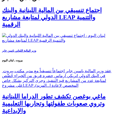
اجتماع تنسيقي بين المالية اللبنانية والبنك
الدولي لمتابعة مشاريع LEAP والتنمية
الرقمية
وزير المالية اللبناني ياسين جابر
بيروت ـ لبنان اليوم
عقد وزير المالية ياسين جابر اجتماعاً تنسيقياً مع مدير مكتب بيروت
في البنك الدولي انريكي ارماس حضره فريق من الخبراء خُصِّص
لمتابعة عدد من المشاريع قيد التنفيذ، وجرى التركيز بشكل خاص
على مشروعLEAP ،(المخصص لإعادة ا...
المزيد
ماغي بوغصن تكشف تطور الدراما اللبنانية
وتروي صعوبات طفولتها وتجاربها التعليمية
والإبداعية