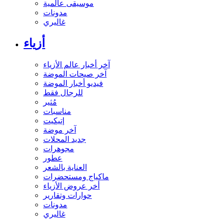
موسيقى عالمية
مدونات
غاليري
أزياء
آخر أخبار عالم الأزياء
آخر صيحات الموضة
فيديو أخبار الموضة
للرجال فقط
مُثير
مناسبات
إتيكيت
آخر موضة
جديد المحلات
مجوهرات
عطور
العناية بالشعر
ماكياج ومستحضرات
أخر عروض الأزياء
حوارات وتقارير
مدونات
غاليري