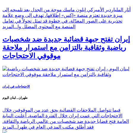
أثار الملياردير الأميركي إيلون ماسك موجة من الجدل بعد تلميحه إلى
ميزة جديدة تعتزم منصة «إكس» إطلاقها، تهدف إلى وضع علامة
تحذيرية على الصور المعدّلة، في خطوة قد تمثل تحولاً في تعامل
المنصة مع المحتوى المضلل وا...
المزيد
إيران تفتح جبهة قضائية جديدة ضد شخصيات
رياضية وثقافية بالتزامن مع استمرار ملاحقة
موقوفي الاحتجاجات
الاحتجاجات في إيران
طهران ـ لبنان اليوم
فيما تتواصل الملاحقات القضائية بحق عدد من الموقوفين خلال
الاحتجاجات التي عمت إيران خلال الفترة الماضية، أعلنت النيابة
العامة فتح قضايا جديدة ضد شخصيات من عالمي الرياضة والثقافة.
فقد أطلق مكتب المدعي العام في طهرا...
المزيد