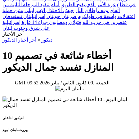
في قطاع غزة الأمر الذي يفتح الطريق أمام تنفيذ المرحلة الثانية من
اتفاق وقف إطلاق النار
جيش الاحتلال الإسرائيلي يشن حملة
اعتقالات واسعة في طولكرم
ضربتان جويتان إسرائيليتان تستهدفان
عنصرين في حزب الله
قتيلان ومصابون جراء 14 غارة إسرائيلية
على شرق وجنوب لبنان
أخر الأخبار
ديكور
»
أخر أخبار الديكور
10 أخطاء شائعة في تصميم
المنازل تفسد جمال الديكور
09:52 2026 الجمعة ,09 كانون الثاني / يناير
GMT
الديكور الداخلي
بيروت ـ لبنان اليوم