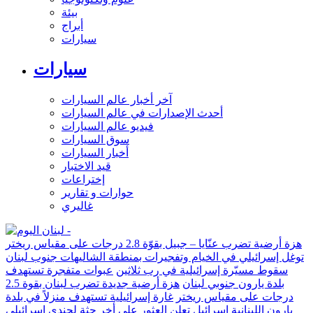
بيئة
أبراج
سيارات
سيارات
آخر أخبار عالم السيارات
أحدث الإصدارات في عالم السيارات
فيديو عالم السيارات
سوق السيارات
أخبار السيارات
قيد الاختبار
إختراعات
حوارات و تقارير
غاليري
هزة أرضية تضرب عنّايا – جبيل بقوّة 2.8 درجات على مقياس ريختر
توغل إسرائيلي في الخيام وتفجيرات بمنطقة الشاليهات جنوب لبنان
سقوط مسيّرة إسرائيلية في رب ثلاثين
عبوات متفجرة تستهدف
بلدة يارون جنوبي لبنان
هزة أرضية جديدة تضرب لبنان بقوة 2.5
درجات على مقياس ريختر
غارة إسرائيلية تستهدف منزلاً في بلدة
يارون اللبنانية
إسرائيل تعلن العثور على أخر جثة لجندي إسرائيلي