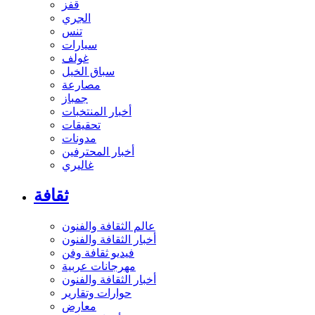
قفز
الجري
تنس
سيارات
غولف
سباق الخيل
مصارعة
جمباز
أخبار المنتخبات
تحقيقات
مدونات
أخبار المحترفين
غاليري
ثقافة
عالم الثقافة والفنون
أخبار الثقافة والفنون
فيديو ثقافة وفن
مهرجانات عربية
أخبار الثقافة والفنون
حوارات وتقارير
معارض