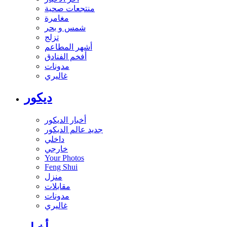
منتجعات صحية
مغامرة
شمس و بحر
تزلج
أشهر المطاعم
أفخم الفنادق
مدونات
غاليري
ديكور
أخبار الديكور
جديد عالم الديكور
داخلي
خارجي
Your Photos
Feng Shui
منزل
مقابلات
مدونات
غاليري