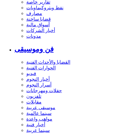
تقارير خاصة
نفط وبتروكيماويات
مصارف
قضايا ساخنة
أسواق مالية
أخبار الشركات
مدونات
فن وموسيقى
القضايا والأحداث الفنية
الحوارات الفنية
فيديو
أخبار النجوم
أسرار النجوم
حفلات ومهرجانات
تلفزيون
مقابلات
موسيقى عربية
سينما عالمية
مواهب واعدة
أخبار فنية
سينما عربية