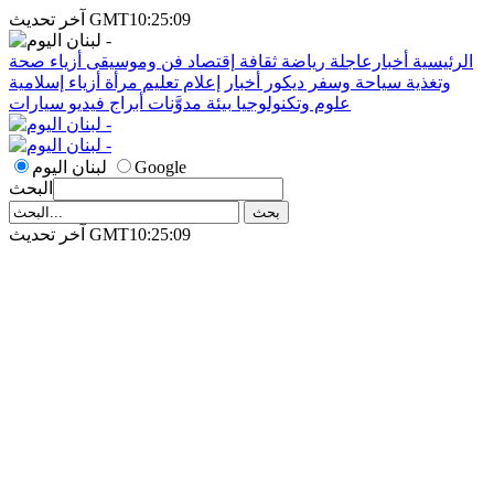
آخر تحديث GMT10:25:09
الرئيسية
أخبارعاجلة
رياضة
ثقافة
إقتصاد
فن وموسيقى
أزياء
صحة
وتغذية
سياحة وسفر
ديكور
أخبار
إعلام
تعليم
مرأة
أزياء إسلامية
علوم وتكنولوجيا
بيئة
مدوَّنات
أبراج
فيديو
سيارات
Google
لبنان اليوم
البحث
آخر تحديث GMT10:25:09