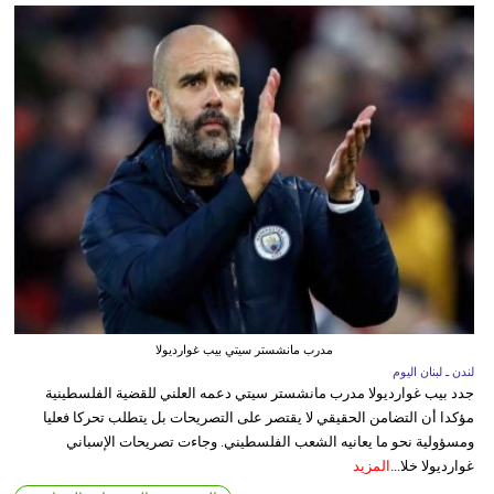
مدرب مانشستر سيتي بيب غوارديولا
لندن ـ لبنان اليوم
جدد بيب غوارديولا مدرب مانشستر سيتي دعمه العلني للقضية الفلسطينية
مؤكدا أن التضامن الحقيقي لا يقتصر على التصريحات بل يتطلب تحركا فعليا
ومسؤولية نحو ما يعانيه الشعب الفلسطيني. وجاءت تصريحات الإسباني
غوارديولا خلا...
المزيد