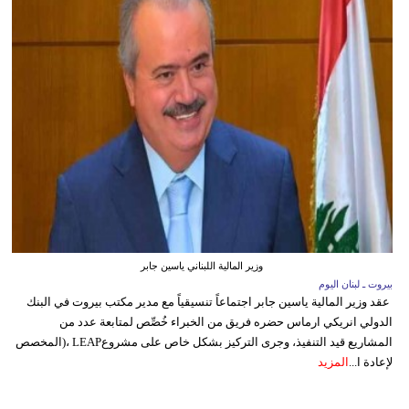
وزير المالية اللبناني ياسين جابر
بيروت ـ لبنان اليوم
عقد وزير المالية ياسين جابر اجتماعاً تنسيقياً مع مدير مكتب بيروت في البنك
الدولي انريكي ارماس حضره فريق من الخبراء خُصِّص لمتابعة عدد من
المشاريع قيد التنفيذ، وجرى التركيز بشكل خاص على مشروعLEAP ،(المخصص
لإعادة ا...
المزيد