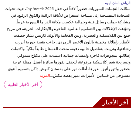
الرياض ـ لبنان اليوم
سجّلت النجمات السوريات حضوراً لافتاً في حفل Joy Awards 2026، حيث تحولت
السجادة البنفسجية إلى مساحة استعراض للأناقة الراقية والذوق الرفيع، في
مشاركة حملت رسائل فنية وجمالية عكست مكانة الدراما السورية عربياً.
وتنوّعت الإطلالات بين التصاميم العالمية الفاخرة والابتكارات الجريئة، في مزيج
جمع بين الكلاسيكية والعصرية، وبين الفخامة والأنوثة. كاريس بشار خطفت
الأنظار بإطلالة مخملية باللون الأخضر الزمردي، جاءت بقصة حورية أبرزت
رشاقتها، وتزينت بتفاصيل جانبية دقيقة منحت الفستان طابعاً ملكياً. واكتملت
إطلالتها بمجوهرات فاخرة ولمسات جمالية اعتمدت على مكياج سموكي
وتسريحة شعر كلاسيكية مرفوعة، لتحتفل بفوزها بجائزة أفضل ممثلة عربية
بحضور واثق وأنيق. بدورها، أطلت نور علي بفستان كلوش داكن بتصميم أنثوي
مستوحى من فساتين الأميرات، تميز بقصة مكش...
المزيد
آخر الأخبار الطبية
آخر الأخبار