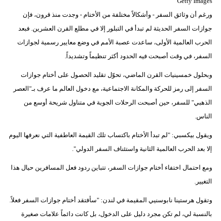
Getty Images
ورغم أن وثائق السفر - وأشكالاً مختلفة من الأختام - وجدت منذ قرون، فإن
جوازات السفر الحديثة لم تبدأ في التبلور إلا في مطلع القرن العشرين. فبعد
الحرب العالمية الأولى، ساعدت عصبة الأمم في وضع معايير رسمية لجوازات
السفر، في وقت أصبحت فيه الحدود أكثر تنظيماً وتشديداً.
وبحلول خمسينيات القرن الماضي، تحوّل تقليد الحصول على أختام جوازات
السفر إلى رمز للحركة والمكانة الاجتماعية، مع دخول العالم ما عرف بـ"العصر
الذهبي" للسفر، حين أصبحت الرحلات الجوية في متناول شريحة أوسع من
الناس.
ويقول بيكسبي: "لم تبدأ الأختام باكتساب تلك القيمة العاطفية التي نعرفها اليوم
إلا بعد الحرب العالمية الثانية واستئناف السفر الدولي".
ومع احتمال اختفاء أختام جوازات السفر، تتباين ردود فعل المسافرين حيال هذا
التغيير.
وتقول هرستينا نابوسنيي المقيمة في لندن: "سأفتقد أختام جوازات السفر فعلاً.
بالنسبة لي، لم تكن مجرد دليل على الدخول، بل كانت دائماً علامات صغيرة