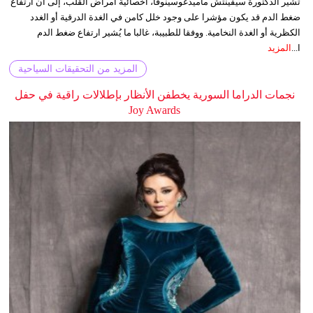
تشير الدكتورة سيفينتش ماميدغوسينوفا، أخصائية أمراض القلب، إلى أن ارتفاع
ضغط الدم قد يكون مؤشرا على وجود خلل كامن في الغدة الدرقية أو الغدد
الكظرية أو الغدة النخامية. ووفقا للطبيبة، غالبا ما يُشير ارتفاع ضغط الدم
ا...
المزيد
المزيد من التحقيقات السياحية
نجمات الدراما السورية يخطفن الأنظار بإطلالات راقية في حفل
Joy Awards