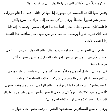
للذاكرة، تذكّرني بالأماكن التي زرتها والدول التي سافرت إليها".
وتتفق معها الكاتبة المقيمة في نيويورك إيل بولادو، قائلة: "فقدان أختام جوازات
السفر يثير شعوراً مختلطاً. ورغم إدراكي للحاجة إلى إجراءات أسرع وأكثر
فاعلية، كان الحصول على الختم دائماً بمثابة اعتراف صغير". وتضيف: "إنه دليل
على أنك عبرت حدوداً ووصلت إلى مكان لم يكن سوى حلم. سأفتقد هذا التقليد
إذا اختفت الأختام".
التعليق على الصورة، ستتيح برامج جديدة، مثل نظام الدخول/الخروج (EES) في
الاتحاد الأوروبي، للمسافرين عبور إجراءات الجمارك والحدود بسرعة أكبر.
Getty Images
في المقابل، يتعامل آخرون مع الأمر بقدر أكبر من البراغماتية. إذ يعبّر خورخي
سالاس-غيفارا، الرئيس والمؤسس لشركة الرحلات السياحية "نيو باث
إكسبيديشنز"، عن حماسه لما قد يوفّره النظام الرقمي الجديد من وقت. ويقول:
"أقضي ما بين 250 و300 يوماً كل سنة في السفر، وأعبر الحدود باستمرار، ولذلك
فإن هذا التغيير يُعدّ مصدر ارتياح لأشخاص مثلي".
ورغم أن بعض المسافرين سيفتقدون الحنين المرتبط بجمع أختام جوازات