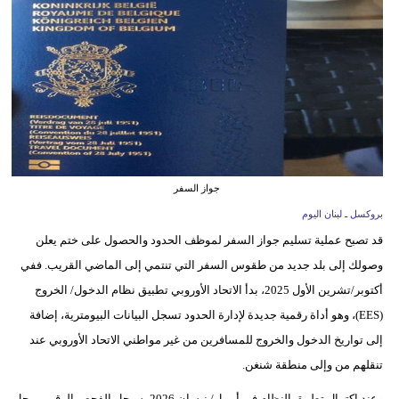
وسفر
ديكور
أخبار
إعلام
تعليم
جواز السفر
مرأة
بروكسل ـ لبنان اليوم
قد تصبح عملية تسليم جواز السفر لموظف الحدود والحصول على ختم يعلن
أزياء
وصولك إلى بلد جديد من طقوس السفر التي تنتمي إلى الماضي القريب. ففي
إسلامية
أكتوبر/تشرين الأول 2025، بدأ الاتحاد الأوروبي تطبيق نظام الدخول/ الخروج
علوم
(EES)، وهو أداة رقمية جديدة لإدارة الحدود تسجل البيانات البيومترية، إضافة
وتكنولوجيا
إلى تواريخ الدخول والخروج للمسافرين من غير مواطني الاتحاد الأوروبي عند
تنقلهم من وإلى منطقة شنغن.
بيئة
وعند اكتمال تطبيق النظام في أبريل/ نيسان 2026، سيحل الفحص الرقمي محل