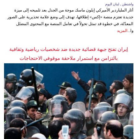
واشنطن ـ لبنان اليوم
أثار الملياردير الأميركي إيلون ماسك موجة من الجدل بعد تلميحه إلى ميزة
جديدة تعتزم منصة «إكس» إطلاقها، تهدف إلى وضع علامة تحذيرية على الصور
المعدّلة، في خطوة قد تمثل تحولاً في تعامل المنصة مع المحتوى المضلل
وا...
المزيد
إيران تفتح جبهة قضائية جديدة ضد شخصيات رياضية وثقافية
بالتزامن مع استمرار ملاحقة موقوفي الاحتجاجات