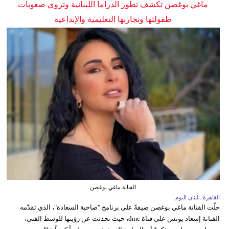
ماغي بوغصن تكشف تطور الدراما اللبنانية وتروي صعوبات
طفولتها وتجاربها التعليمية والإبداعية
الفنانة ماغي بوغصن
القاهرة ـ لبنان اليوم
حلّت الفنانة ماغي بوغصن ضيفةً على برنامج "صاحبة السعادة"، الذي تقدّمه
الفنانة إسعاد يونس على قناة dmc، حيث تحدثت عن رؤيتها للوسط الفني،