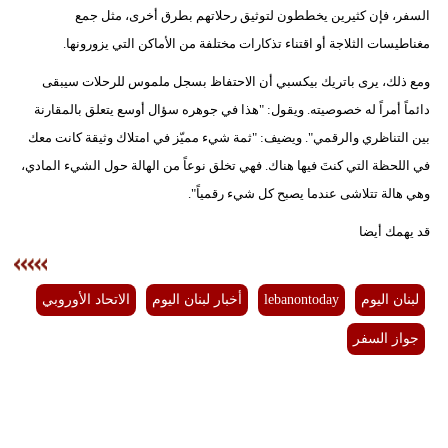
السفر، فإن كثيرين يخططون لتوثيق رحلاتهم بطرق أخرى، مثل جمع
مغناطيسات الثلاجة أو اقتناء تذكارات مختلفة من الأماكن التي يزورونها.
ومع ذلك، يرى باتريك بيكسبي أن الاحتفاظ بسجل ملموس للرحلات سيبقى
دائماً أمراً له خصوصيته. ويقول: "هذا في جوهره سؤال أوسع يتعلق بالمقارنة
بين التناظري والرقمي". ويضيف: "ثمة شيء مميّز في امتلاك وثيقة كانت معك
في اللحظة التي كنتَ فيها هناك. فهي تخلق نوعاً من الهالة حول الشيء المادي،
وهي هالة تتلاشى عندما يصبح كل شيء رقمياً".
قد يهمك أيضا
لبنان اليوم
lebanontoday
أخبار لبنان اليوم
الاتحاد الأوروبي
جواز السفر