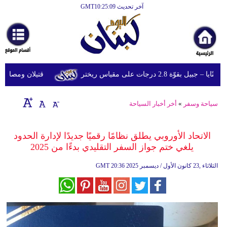
آخر تحديث GMT10:25:09
الرئيسية
أخبارعاجلة
رياضة
ّة 2.8 درجات على مقياس ريختر
قتيلان ومصابون جراء 14 غارة إسرائيلية على شرق وجن
ثقافة
إقتصاد
سياحة وسفر
»
أخر أخبار السياحة
فن
الاتحاد الأوروبي يطلق نظامًا رقميًا جديدًا لإدارة الحدود
وموسيقى
يلغي ختم جواز السفر التقليدي بدءًا من 2025
أزياء
20:36 2025 الثلاثاء ,23 كانون الأول / ديسمبر
GMT
صحة
وتغذية
سياحة