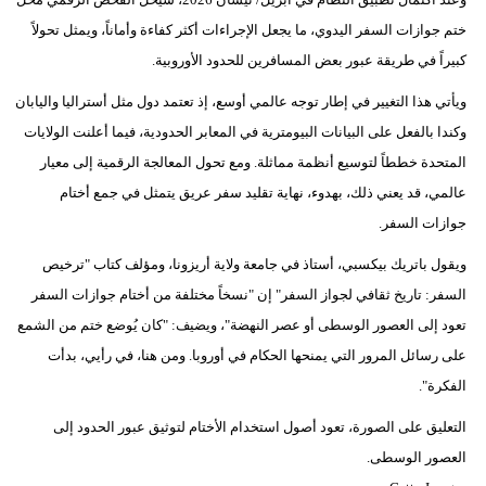
مدوَّنات
ختم جوازات السفر اليدوي، ما يجعل الإجراءات أكثر كفاءة وأماناً، ويمثل تحولاً
أبراج
كبيراً في طريقة عبور بعض المسافرين للحدود الأوروبية.
ويأتي هذا التغيير في إطار توجه عالمي أوسع، إذ تعتمد دول مثل أستراليا واليابان
فيديو
وكندا بالفعل على البيانات البيومترية في المعابر الحدودية، فيما أعلنت الولايات
سيارات
المتحدة خططاً لتوسيع أنظمة مماثلة. ومع تحول المعالجة الرقمية إلى معيار
عالمي، قد يعني ذلك، بهدوء، نهاية تقليد سفر عريق يتمثل في جمع أختام
جوازات السفر.
ويقول باتريك بيكسبي، أستاذ في جامعة ولاية أريزونا، ومؤلف كتاب "ترخيص
السفر: تاريخ ثقافي لجواز السفر" إن "نسخاً مختلفة من أختام جوازات السفر
تعود إلى العصور الوسطى أو عصر النهضة"، ويضيف: "كان يُوضع ختم من الشمع
على رسائل المرور التي يمنحها الحكام في أوروبا. ومن هنا، في رأيي، بدأت
الفكرة".
التعليق على الصورة، تعود أصول استخدام الأختام لتوثيق عبور الحدود إلى
العصور الوسطى.