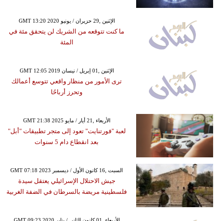
GMT 13:20 2020 الإثنين ,29 حزيران / يونيو
ما كنت تتوقعه من الشريك لن يتحقق مئة في
المئة
GMT 12:05 2019 الإثنين ,01 إبريل / نيسان
ترى الأمور من منظار واقعي تتوسع أعمالك
وتحرز أرباحًا
GMT 21:38 2025 الأربعاء ,21 أيار / مايو
لعبة "فورتنايت" تعود إلى متجر تطبيقات "أبل"
بعد انقطاع دام 5 سنوات
GMT 07:18 2023 السبت ,16 كانون الأول / ديسمبر
جيش الاحتلال الإسرائيلي يعتقل سيدة
فلسطينية مريضة بالسرطان في الضفة الغربية
GMT 09:23 2020 الأربعاء ,01 كانون الثاني / يناير