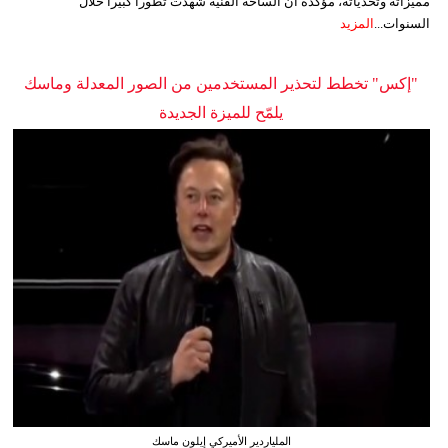
مميزاته وتحدياته، مؤكدةً أن الساحة الفنية شهدت تطوراً كبيراً خلال
السنوات...
المزيد
"إكس" تخطط لتحذير المستخدمين من الصور المعدلة وماسك
يلمّح للميزة الجديدة
الملياردير الأميركي إيلون ماسك