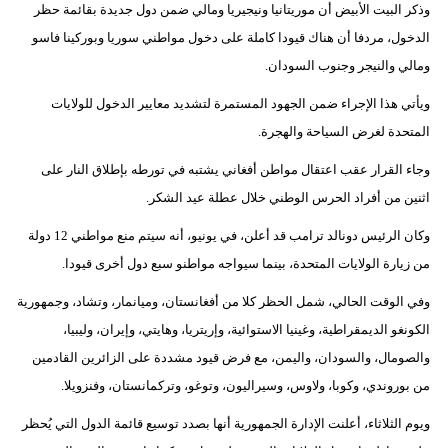
وذكر البيت الأبيض أن موريتانيا ونيجيريا ومالي ضمن دول جديدة بقائمة حظر
مدوَّنات
الدخول، مردفا أن هناك قيودا كاملة على دخول مواطني سوريا وبوركينا فاسو
أبراج
ومالي والنيجر وجنوب السودان.
فيديو
ويأتي هذا الإجراء ضمن الجهود المستمرة لتشديد معايير الدخول للولايات
المتحدة لغرض السياحة والهجرة.
سيارات
وجاء القرار عقب اعتقال مواطن أفغاني يشتبه في تورطه بإطلاق النار على
اثنين من أفراد الحرس الوطني خلال عطلة عيد الشكر.
وكان الرئيس دونالد ترامب قد أعلن، في يونيو، أنه سيتم منع مواطني 12 دولة
من زيارة الولايات المتحدة، بينما سيواجه مواطنو سبع دول أخرى قيودا.
وفي الوقت الحالي، شمل الحظر كلا من أفغانستان، وميانمار، وتشاد، وجمهورية
الكونغو الديمقراطية، وغينيا الاستوائية، وإريتريا، وهايتي، وإيران، وليبيا،
والصومال، والسودان، واليمن، مع فرض قيود مشددة على الزائرين القادمين
من بوروندي، وكوبا، ولاوس، وسيراليون، وتوغو، وتركمانستان، وفنزويلا.
ويوم الثلاثاء، أعلنت الإدارة الجمهورية أنها بصدد توسيع قائمة الدول التي يُحظر