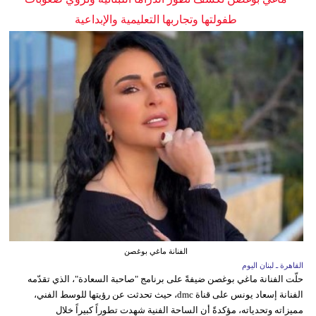
طفولتها وتجاربها التعليمية والإبداعية
الفنانة ماغي بوغصن
القاهرة ـ لبنان اليوم
حلّت الفنانة ماغي بوغصن ضيفةً على برنامج "صاحبة السعادة"، الذي تقدّمه
الفنانة إسعاد يونس على قناة dmc، حيث تحدثت عن رؤيتها للوسط الفني،
مميزاته وتحدياته، مؤكدةً أن الساحة الفنية شهدت تطوراً كبيراً خلال