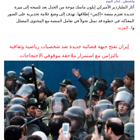
واشنطن ـ لبنان اليوم
أثار الملياردير الأميركي إيلون ماسك موجة من الجدل بعد تلميحه إلى ميزة
جديدة تعتزم منصة «إكس» إطلاقها، تهدف إلى وضع علامة تحذيرية على الصور
المعدّلة، في خطوة قد تمثل تحولاً في تعامل المنصة مع المحتوى المضلل
وا...
المزيد
إيران تفتح جبهة قضائية جديدة ضد شخصيات رياضية وثقافية
بالتزامن مع استمرار ملاحقة موقوفي الاحتجاجات