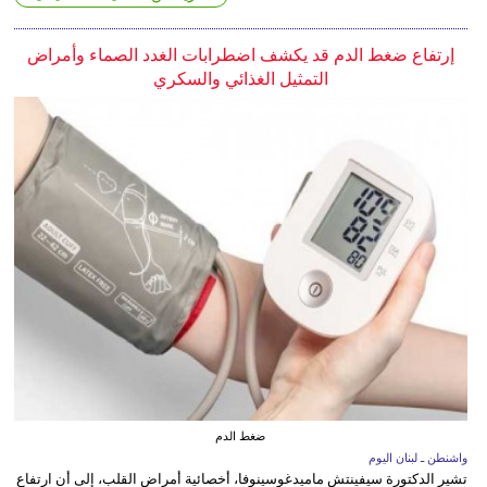
إرتفاع ضغط الدم قد يكشف اضطرابات الغدد الصماء وأمراض
التمثيل الغذائي والسكري
ضغط الدم
واشنطن ـ لبنان اليوم
تشير الدكتورة سيفينتش ماميدغوسينوفا، أخصائية أمراض القلب، إلى أن ارتفاع