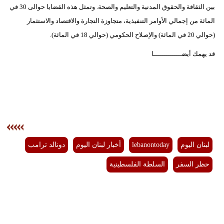
بين الثقافة والحقوق المدنية والتعليم والصحة. وتمثل هذه القضايا حوالى 30 في
المائة من إجمالي الأوامر التنفيذية، متجاوزة التجارة والاقتصاد والاستثمار
(حوالي 20 في المائة) والإصلاح الحكومي (حوالي 18 في المائة).
قد يهمك أيضــــــــــــــا
لبنان اليوم
lebanontoday
أخبار لبنان اليوم
دونالد ترامب
حظر السفر
السلطة الفلسطينية