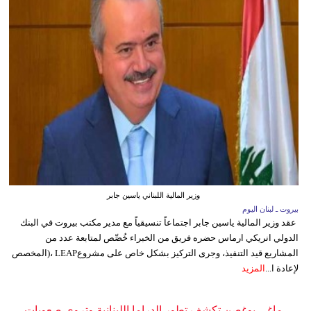
وزير المالية اللبناني ياسين جابر
بيروت ـ لبنان اليوم
عقد وزير المالية ياسين جابر اجتماعاً تنسيقياً مع مدير مكتب بيروت في البنك
الدولي انريكي ارماس حضره فريق من الخبراء خُصِّص لمتابعة عدد من
المشاريع قيد التنفيذ، وجرى التركيز بشكل خاص على مشروعLEAP ،(المخصص
لإعادة ا...
المزيد
ماغي بوغصن تكشف تطور الدراما اللبنانية وتروي صعوبات