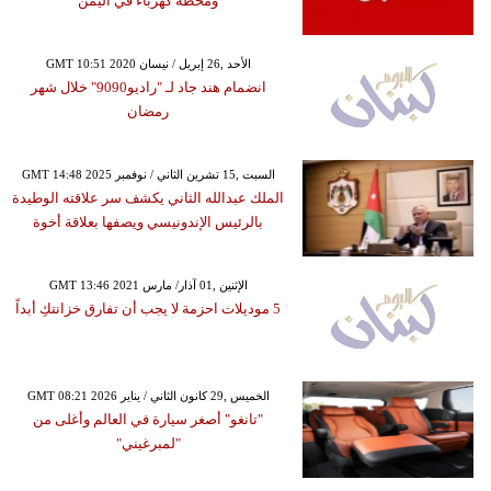
ومحطة كهرباء في اليمن
GMT 10:51 2020 الأحد ,26 إبريل / نيسان
انضمام هند جاد لـ "راديو9090" خلال شهر
رمضان
GMT 14:48 2025 السبت ,15 تشرين الثاني / نوفمبر
الملك عبدالله الثاني يكشف سر علاقته الوطيدة
بالرئيس الإندونيسي ويصفها بعلاقة أخوة
GMT 13:46 2021 الإثنين ,01 آذار/ مارس
5 موديلات احزمة لا يجب أن تفارق خزانتكِ أبداً
GMT 08:21 2026 الخميس ,29 كانون الثاني / يناير
"تانغو" أصغر سيارة في العالم وأغلى من
"لمبرغيني"