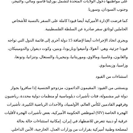
على مواطنيها دخول الولايات المتحدة لتشمل بوركينا فاسو، ومالي، والنيجر،
وجنوب السودان، وسوريا.
كما فرضت الإدارة الأميركية أيضا قيودا كاملة على السفر بالنسبة للأشخاص
الحاملين لوثائق سفر صادرة عن السلطة الفلسطينية.
ويجري اتخاذ الإجراءات أيضا لإضافة 15 دولة أخرى إلى قائمة الدول التي تواجه
قيودا جزئية، وهي: أنغولا، وأنتيغوا وباربودا، وبنين، وكوت ديفوار، والدومينيكان،
والغابون، وغامبيا، ومالاوي، وموريتانيا، ونيجيريا، والسنغال، وتنزانيا، وتونغا،
وزامبيا، وزيمبابوي.
استثناءات من القيود
ويستثنى من القيود: المقيمون الدائمون، مزدوجو الجنسية إذا سافروا بجواز
دولة غير مشمولة، فئات تأشيرات دبلوماسية أو منظمات دولية محددة، رياضيون
وفرقهم القادمين لكأس العالم، الأولمبياد، والأحداث الرياضية الكبيرة، تأشيرات
الهجرة الخاصة (SIV) لموظفي الحكومة الأميركية، بعض تأشيرات الهجرة لأقليات
عرقية أو دينية تتعرض للاضطهاد في إيران، إمكانية استثناءات حالة بحالة
لمصلحة وطنية أميركية بقرارات من وزارات العدل، الخارجية، الأمن الداخلي.