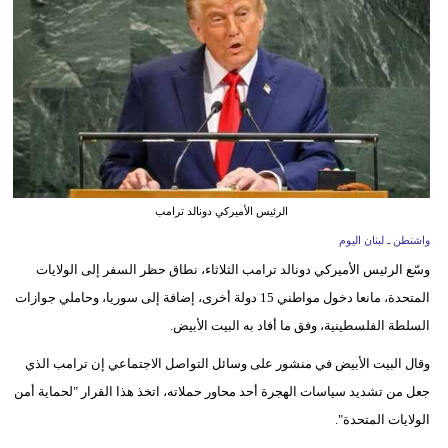
وسفر
ديكور
أخبار
إعلام
تعليم
الرئيس الأميركي دونالد ترامب
مرأة
واشنطن ـ لبنان اليوم
وسّع الرئيس الأميركي دونالد ترامب الثلاثاء، نطاق حظر السفر إلى الولايات
أزياء
المتحدة، مانعا دخول مواطني 15 دولة أخرى، إضافة إلى سوريا، وحاملي جوازات
إسلامية
السلطة الفلسطينية، وفق ما أفاد به البيت الأبيض.
علوم
وقال البيت الأبيض في منشور على وسائل التواصل الاجتماعي إن ترامب الذي
وتكنولوجيا
جعل من تشديد سياسات الهجرة أحد محاور حملاته، اتخذ هذا القرار "لحماية أمن
بيئة
الولايات المتحدة".