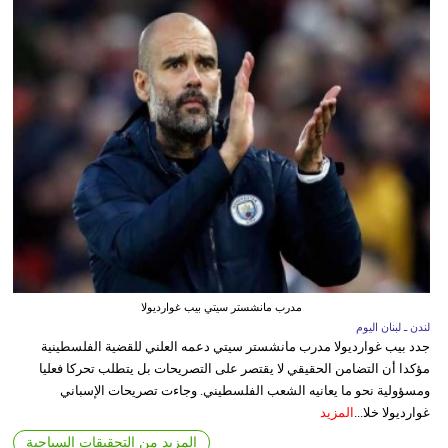
مدرب مانشستر سيتي بيب غوارديولا
لندن ـ لبنان اليوم
جدد بيب غوارديولا مدرب مانشستر سيتي دعمه العلني للقضية الفلسطينية
مؤكدا أن التضامن الحقيقي لا يقتصر على التصريحات بل يتطلب تحركا فعليا
ومسؤولية نحو ما يعانيه الشعب الفلسطيني. وجاءت تصريحات الإسباني
غوارديولا خلا...
المزيد
المزيد من التحقيقات السياحية