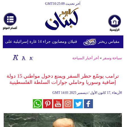
آخر تحديث GMT10:25:09
الرئيسية
أخبارعاجلة
رياضة
قتيلان ومصابون جراء 14 غارة إسرائيلية على شرق وجنوب لبنان
ثقافة
إقتصاد
سياحة وسفر
»
أخر أخبار السياحة
فن
ترامب يوسّع حظر السفر ويمنع دخول مواطني 15 دولة
وموسيقى
إضافية وسوريا وحاملي جوازات السلطة الفلسطينية
أزياء
14:01 2025 الأربعاء ,17 كانون الأول / ديسمبر
GMT
صحة
وتغذية
سياحة