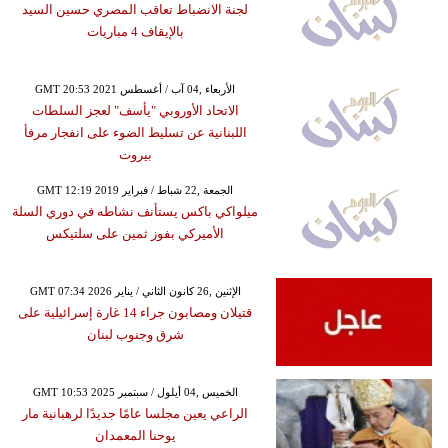
لجنة الانضباط تعاقب المصري حسين السيد
بالإيقاف 4 مباريات
GMT 20:53 2021 الأربعاء ,04 آب / أغسطس
الاتحاد الأوروبي "يأسف" لعجز السلطات
اللبنانية عن تسليط الضوء على انفجار مرفأ
بيروت
GMT 12:19 2019 الجمعة ,22 شباط / فبراير
ميلواكي باكس يستأنف نشاطه في دوري السلة
الأميركي بفوز ثمين على سلتيكس
GMT 07:34 2026 الإثنين ,26 كانون الثاني / يناير
قتيلان ومصابون جراء 14 غارة إسرائيلية على
شرق وجنوب لبنان
GMT 10:53 2025 الخميس ,04 أيلول / سبتمبر
الراعي يعين مجلسا عامًا جديدًا لرهبانية مار
يوحنا المعمدان