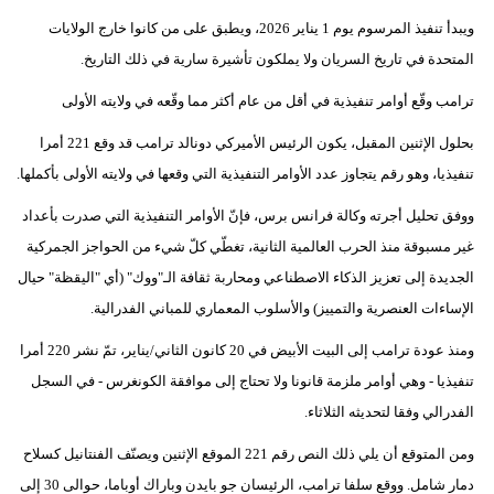
ويبدأ تنفيذ المرسوم يوم 1 يناير 2026، ويطبق على من كانوا خارج الولايات
المتحدة في تاريخ السريان ولا يملكون تأشيرة سارية في ذلك التاريخ.
ترامب وقّع أوامر تنفيذية في أقل من عام أكثر مما وقّعه في ولايته الأولى
بحلول الإثنين المقبل، يكون الرئيس الأميركي دونالد ترامب قد وقع 221 أمرا
تنفيذيا، وهو رقم يتجاوز عدد الأوامر التنفيذية التي وقعها في ولايته الأولى بأكملها.
ووفق تحليل أجرته وكالة فرانس برس، فإنّ الأوامر التنفيذية التي صدرت بأعداد
غير مسبوقة منذ الحرب العالمية الثانية، تغطّي كلّ شيء من الحواجز الجمركية
الجديدة إلى تعزيز الذكاء الاصطناعي ومحاربة ثقافة الـ"ووك" (أي "اليقظة" حيال
الإساءات العنصرية والتمييز) والأسلوب المعماري للمباني الفدرالية.
ومنذ عودة ترامب إلى البيت الأبيض في 20 كانون الثاني/يناير، تمّ نشر 220 أمرا
تنفيذيا - وهي أوامر ملزمة قانونا ولا تحتاج إلى موافقة الكونغرس - في السجل
الفدرالي وفقا لتحديثه الثلاثاء.
ومن المتوقع أن يلي ذلك النص رقم 221 الموقع الإثنين ويصنّف الفنتانيل كسلاح
دمار شامل. ووقع سلفا ترامب، الرئيسان جو بايدن وباراك أوباما، حوالى 30 إلى