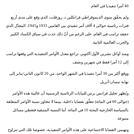
40 أمرا تنفيذيا في العام.
ولم يحقّق سوى الديموقراطي فرانكلين د. روزفلت، الذي وقع على مدى أربع
فترات رئاسية حوالى 4 آلاف أمر تنفيذي بين العامين 1933 و1945، المعدّل الذي
حققه ترامب في العام، على الرغم من أنّ ذلك حدث في سياق الكساد الكبير
والحرب العالمية الثانية.
ومنذ أوائل تشرين الأول/أكتوبر، تراجع معدل الأوامر التنفيذية التي وقعها ترامب
إلى 12 أمرا فقط في شهرين ونصف.
ووقع أكثر من 30 أمرا تنفيذيا في الشهر الواحد، من 20 كانون الثاني/يناير إلى
نهاية نيسان/أبريل.
ويُظهر تحليل فرانس برس للبيانات الرئاسية الرسمية أن غالبية هذه الأوامر
(حوالى 60 في المائة) تتعلّق بقضايا داخلية، بينما لا تتجاوز نسبة الأوامر المتعلقة
بالسياسة الخارجية البحتة 10 في المائة. أما النسبة المتبقية فتغطي مسائل
متنوعة.
وتهيمن القضايا الاجتماعية على هذه الأوامر التنفيذية، خصوصا تلك التي تتراوح