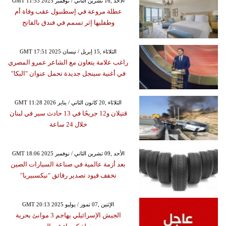
GMT 11:53 2025 الأحد ,16 تشرين الثاني / نوفمبر
عطلة مروعة في إسطنبول عقب وفاة أم
وطفليها إثر تسمم في فندق بالفاتح
GMT 17:51 2025 الثلاثاء ,15 إبريل / نيسان
راغب علامة يتعاون مع الشاعر عمرو المصري
في أغنية سينجل جديدة تحمل عنوان "البكا"
GMT 11:28 2026 الثلاثاء ,20 كانون الثاني / يناير
قتيلان و12 جريحًا في 13 حادث سير في لبنان
خلال 24 ساعة
GMT 18:06 2025 الأحد ,09 تشرين الثاني / نوفمبر
بعد أزمة عالمية في صناعة السيارات الصين
تخفف قيود تصدير رقائق "نيكسبيريا"
GMT 20:13 2025 الإثنين ,07 تموز / يوليو
الجيش الإسرائيلي يهاجم 3 موانئ بحرية