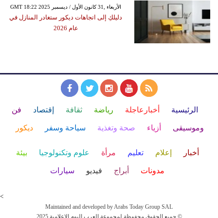
GMT 18:22 2025 الأربعاء ,31 كانون الأول / ديسمبر
دليلكِ إلى اتجاهات ديكور ستغادر المنازل في
عام 2026
الرئيسية
أخبارعاجلة
رياضة
ثقافة
إقتصاد
فن
وموسيقى
أزياء
صحة وتغذية
سياحة وسفر
ديكور
أخبار
إعلام
تعليم
مرأة
علوم وتكنولوجيا
بيئة
مدونات
أبراج
فيديو
سيارات
<
Maintained and developed by Arabs Today Group SAL
جميع الحقوق محفوظة لمجموعة العرب اليوم الاعلامية 2025 ©