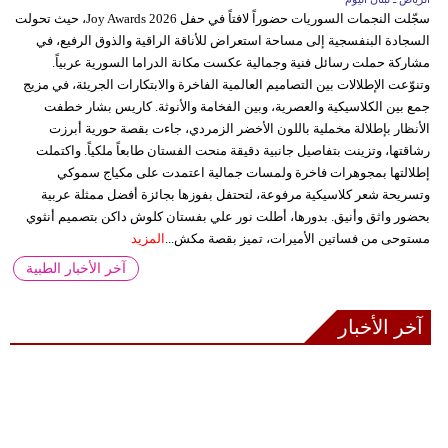
سجّلت النجمات السوريات حضوراً لافتاً في حفل Joy Awards 2026، حيث تحولت
السجادة البنفسجية إلى مساحة استعراض للأناقة الراقية والذوق الرفيع، في
مشاركة حملت رسائل فنية وجمالية عكست مكانة الدراما السورية عربياً.
وتنوّعت الإطلالات بين التصاميم العالمية الفاخرة والابتكارات الجريئة، في مزيج
جمع بين الكلاسيكية والعصرية، وبين الفخامة والأنوثة. كاريس بشار خطفت
الأنظار بإطلالة مخملية باللون الأخضر الزمردي، جاءت بقصة حورية أبرزت
رشاقتها، وتزينت بتفاصيل جانبية دقيقة منحت الفستان طابعاً ملكياً. واكتملت
إطلالتها بمجوهرات فاخرة ولمسات جمالية اعتمدت على مكياج سموكي
وتسريحة شعر كلاسيكية مرفوعة، لتحتفل بفوزها بجائزة أفضل ممثلة عربية
بحضور واثق وأنيق. بدورها، أطلت نور علي بفستان كلوش داكن بتصميم أنثوي
مستوحى من فساتين الأميرات، تميز بقصة مكش...
المزيد
آخر الأخبار الطبية
آخر الأخبار