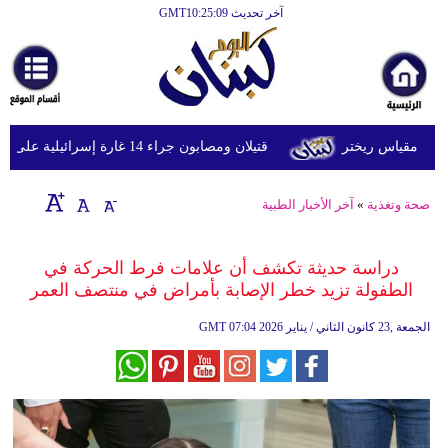
آخر تحديث GMT10:25:09
الرئيسية
أخبارعاجلة
رياضة
قتيلان ومصابون جراء 14 غارة إسرائيلية على شرق وجنوب لبنان
ثقافة
إقتصاد
صحة وتغذية
»
آخر الأخبار الطبية
فن
دراسة حديثة تكشف أن علامات فرط الحركة في
وموسيقى
الطفولة تزيد خطر الإصابة بأمراض في منتصف العمر
أزياء
07:04 2026 الجمعة ,23 كانون الثاني / يناير
GMT
صحة
وتغذية
سياحة