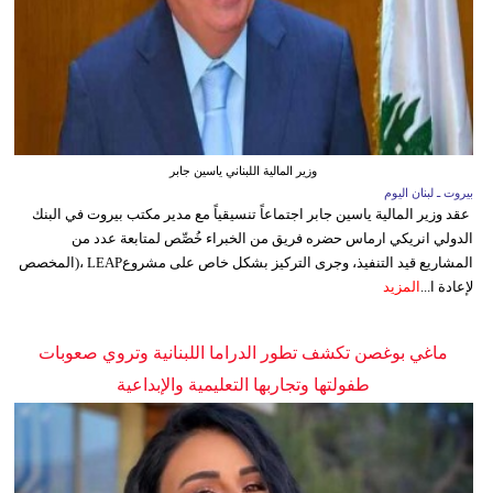
وزير المالية اللبناني ياسين جابر
بيروت ـ لبنان اليوم
عقد وزير المالية ياسين جابر اجتماعاً تنسيقياً مع مدير مكتب بيروت في البنك
الدولي انريكي ارماس حضره فريق من الخبراء خُصِّص لمتابعة عدد من
المشاريع قيد التنفيذ، وجرى التركيز بشكل خاص على مشروعLEAP ،(المخصص
لإعادة ا...
المزيد
ماغي بوغصن تكشف تطور الدراما اللبنانية وتروي صعوبات
طفولتها وتجاربها التعليمية والإبداعية