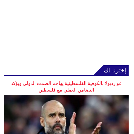
إخترنا لك
غوارديولا بالكوفية الفلسطينية يهاجم الصمت الدولي ويؤكد
التضامن العملي مع فلسطين