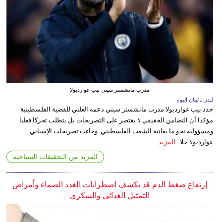
مدرب مانشستر سيتي بيب غوارديولا
لندن ـ لبنان اليوم
جدد بيب غوارديولا مدرب مانشستر سيتي دعمه العلني للقضية الفلسطينية
مؤكدا أن التضامن الحقيقي لا يقتصر على التصريحات بل يتطلب تحركا فعليا
ومسؤولية نحو ما يعانيه الشعب الفلسطيني. وجاءت تصريحات الإسباني
غوارديولا خلا...
المزيد
المزيد من التحقيقات السياحية
إرتفاع ضغط الدم قد يكشف اضطرابات الغدد الصماء وأمراض
التمثيل الغذائي والسكري