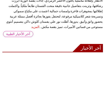
الأنظار بإطلالة مخملية باللون الأخضر الزمردي، جاءت بقصة حورية أبرزت
رشاقتها، وتزينت بتفاصيل جانبية دقيقة منحت الفستان طابعاً ملكياً. واكتملت
إطلالتها بمجوهرات فاخرة ولمسات جمالية اعتمدت على مكياج سموكي
وتسريحة شعر كلاسيكية مرفوعة، لتحتفل بفوزها بجائزة أفضل ممثلة عربية
بحضور واثق وأنيق. بدورها، أطلت نور علي بفستان كلوش داكن بتصميم أنثوي
مستوحى من فساتين الأميرات، تميز بقصة مكش...
المزيد
آخر الأخبار الطبية
آخر الأخبار