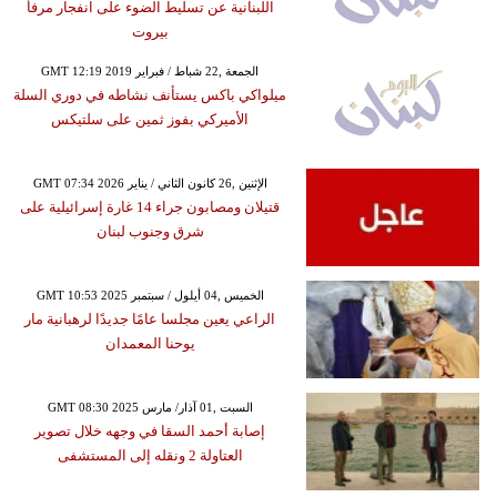
اللبنانية عن تسليط الضوء على انفجار مرفأ
بيروت
GMT 12:19 2019 الجمعة ,22 شباط / فبراير
ميلواكي باكس يستأنف نشاطه في دوري السلة
الأميركي بفوز ثمين على سلتيكس
GMT 07:34 2026 الإثنين ,26 كانون الثاني / يناير
قتيلان ومصابون جراء 14 غارة إسرائيلية على
شرق وجنوب لبنان
GMT 10:53 2025 الخميس ,04 أيلول / سبتمبر
الراعي يعين مجلسا عامًا جديدًا لرهبانية مار
يوحنا المعمدان
GMT 08:30 2025 السبت ,01 آذار/ مارس
إصابة أحمد السقا في وجهه خلال تصوير
العتاولة 2 ونقله إلى المستشفى