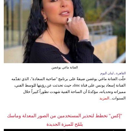
الفنانة ماغي بوغصن
القاهرة ـ لبنان اليوم
حلّت الفنانة ماغي بوغصن ضيفةً على برنامج "صاحبة السعادة"، الذي تقدّمه
الفنانة إسعاد يونس على قناة dmc، حيث تحدثت عن رؤيتها للوسط الفني،
مميزاته وتحدياته، مؤكدةً أن الساحة الفنية شهدت تطوراً كبيراً خلال
السنوات...
المزيد
"إكس" تخطط لتحذير المستخدمين من الصور المعدلة وماسك
يلمّح للميزة الجديدة