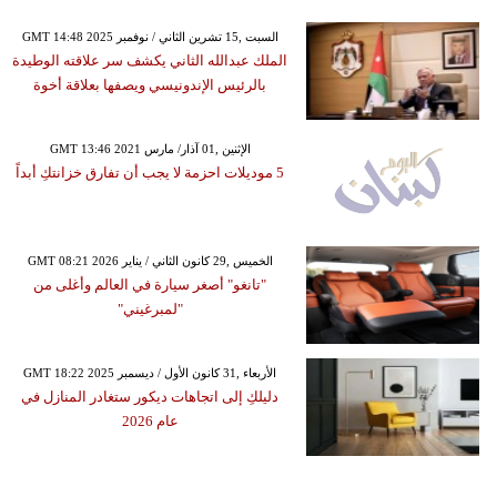
GMT 14:48 2025 السبت ,15 تشرين الثاني / نوفمبر
الملك عبدالله الثاني يكشف سر علاقته الوطيدة
بالرئيس الإندونيسي ويصفها بعلاقة أخوة
GMT 13:46 2021 الإثنين ,01 آذار/ مارس
5 موديلات احزمة لا يجب أن تفارق خزانتكِ أبداً
GMT 08:21 2026 الخميس ,29 كانون الثاني / يناير
"تانغو" أصغر سيارة في العالم وأغلى من
"لمبرغيني"
GMT 18:22 2025 الأربعاء ,31 كانون الأول / ديسمبر
دليلكِ إلى اتجاهات ديكور ستغادر المنازل في
عام 2026