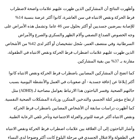
مدوَّنات
وأظهرت النتائج أن المشاركين الذين ظهرت عليهم علامات واضحة لاضطراب
أبراج
فرط الحركة ونقص الانتباه في سن العاشرة، كانوا أكثر عرضة بنسبة 14%
للإصابة بمرضين جسديين أو أكثر بحلول سن 46 عاما. وتشمل هذه الأمراض على
فيديو
وجه الخصوص الصداع النصفي وآلام الظهر والسكري والصرع والأمراض
السرطانية. وفي منتصف العمر، سُجل تشخيصان أو أكثر لدى 42% من الأشخاص
سيارات
الذين ظهرت عليهم علامات اضطراب فرط الحركة ونقص الانتباه في الطفولة،
مقارنة بـ 37% بين بقية المشاركين.
كما اتضح أن المشاركين المصابين باضطراب فرط الحركة ونقص الانتباه كانوا
أكثر إبلاغا عن إعاقة جسدية - أي صعوبات في العمل والأنشطة اليومية بسبب
حالتهم الصحية. وفسر الباحثون هذا الارتباط بعوامل مصاحبة لـ (ADHD) مثل
ارتفاع مؤشر كتلة الجسم، والتدخين المتكرر، وزيادة المشكلات الصحية النفسية.
كما أظهرت دراسات سابقة أن الأشخاص المصابين باضطراب فرط الحركة
ونقص الانتباه أكثر عرضة للتوتر والعزلة الاجتماعية وتأخر تلقي الرعاية الطبية.
وأشار الباحثون إلى أن العلاقة بين علامات اضطراب فرط الحركة ونقص الانتباه
في الطفولة والاعتلال الجسدي في مرحلة البلوغ كانت أكثر وضوحا لدى النساء