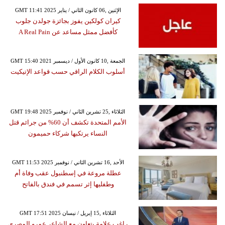
GMT 11:41 2025 الإثنين ,06 كانون الثاني / يناير
كيران كولكين يفوز بجائزة جولدن جلوب
كأفضل ممثل مساعد عن A Real Pain
GMT 15:40 2021 الجمعة ,10 كانون الأول / ديسمبر
أسلوب الكلام الراقي حسب قواعد الإتيكيت
GMT 19:48 2025 الثلاثاء ,25 تشرين الثاني / نوفمبر
الأمم المتحدة تكشف أن 60% من جرائم قتل
النساء يرتكبها شركاء حميمون
GMT 11:53 2025 الأحد ,16 تشرين الثاني / نوفمبر
عطلة مروعة في إسطنبول عقب وفاة أم
وطفليها إثر تسمم في فندق بالفاتح
GMT 17:51 2025 الثلاثاء ,15 إبريل / نيسان
راغب علامة يتعاون مع الشاعر عمرو المصري