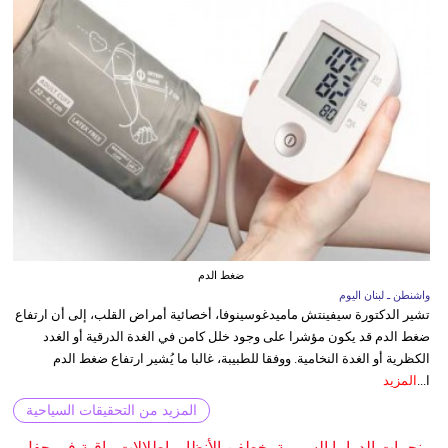
ضغط الدم
واشنطن ـ لبنان اليوم
تشير الدكتورة سيفينتش ماميدغوسينوفا، أخصائية أمراض القلب، إلى أن ارتفاع
ضغط الدم قد يكون مؤشرا على وجود خلل كامن في الغدة الدرقية أو الغدد
الكظرية أو الغدة النخامية. ووفقا للطبيبة، غالبا ما يُشير ارتفاع ضغط الدم
ا...
المزيد
المزيد من التحقيقات السياحية
نجمات الدراما السورية يخطفن الأنظار بإطلالات راقية في حفل