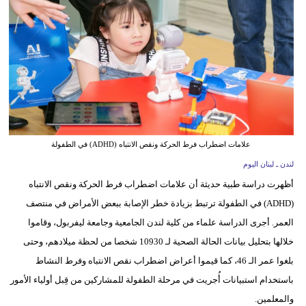
وسفر
ديكور
أخبار
إعلام
تعليم
علامات اضطراب فرط الحركة ونقص الانتباه (ADHD) في الطفولة
مرأة
لندن ـ لبنان اليوم
أظهرت دراسة طبية حديثة أن علامات اضطراب فرط الحركة ونقص الانتباه
أزياء
(ADHD) في الطفولة ترتبط بزيادة خطر الإصابة ببعض الأمراض في منتصف
إسلامية
العمر. أجرى الدراسة علماء من كلية لندن الجامعية وجامعة ليفربول، وقاموا
علوم
خلالها بتحليل بيانات الحالة الصحية لـ 10930 شخصا من لحظة ميلادهم، وحتى
وتكنولوجيا
بلغوا عمر الـ 46، كما قيموا أعراض اضطراب نقص الانتباه وفرط النشاط
باستخدام استبيانات أُجريت في مرحلة الطفولة للمشاركين من قِبل أولياء الأمور
بيئة
والمعلمين.