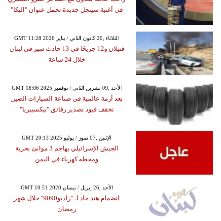
في أغنية سينجل جديدة تحمل عنوان "البكا"
GMT 11:28 2026 الثلاثاء ,20 كانون الثاني / يناير
قتيلان و12 جريحًا في 13 حادث سير في لبنان
خلال 24 ساعة
GMT 18:06 2025 الأحد ,09 تشرين الثاني / نوفمبر
بعد أزمة عالمية في صناعة السيارات الصين
تخفف قيود تصدير رقائق "نيكسبيريا"
GMT 20:13 2025 الإثنين ,07 تموز / يوليو
الجيش الإسرائيلي يهاجم 3 موانئ بحرية
ومحطة كهرباء في اليمن
GMT 10:51 2020 الأحد ,26 إبريل / نيسان
انضمام هند جاد لـ "راديو9090" خلال شهر
رمضان