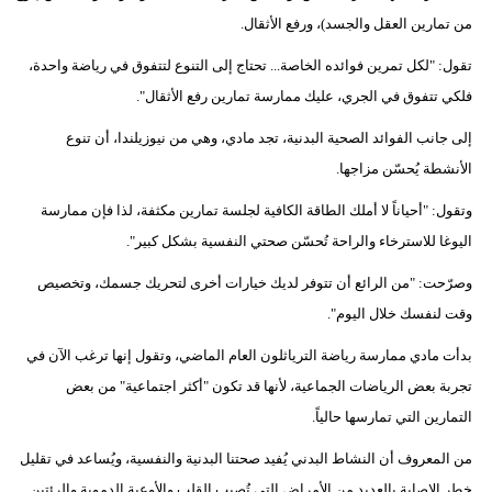
من تمارين العقل والجسد)، ورفع الأثقال.
تقول: "لكل تمرين فوائده الخاصة... تحتاج إلى التنوع لتتفوق في رياضة واحدة،
فلكي تتفوق في الجري، عليك ممارسة تمارين رفع الأثقال".
إلى جانب الفوائد الصحية البدنية، تجد مادي، وهي من نيوزيلندا، أن تنوع
الأنشطة يُحسّن مزاجها.
وتقول: "أحياناً لا أملك الطاقة الكافية لجلسة تمارين مكثفة، لذا فإن ممارسة
اليوغا للاسترخاء والراحة تُحسّن صحتي النفسية بشكل كبير".
وصرّحت: "من الرائع أن تتوفر لديك خيارات أخرى لتحريك جسمك، وتخصيص
وقت لنفسك خلال اليوم".
بدأت مادي ممارسة رياضة الترياثلون العام الماضي، وتقول إنها ترغب الآن في
تجربة بعض الرياضات الجماعية، لأنها قد تكون "أكثر اجتماعية" من بعض
التمارين التي تمارسها حالياً.
من المعروف أن النشاط البدني يُفيد صحتنا البدنية والنفسية، ويُساعد في تقليل
خطر الإصابة بالعديد من الأمراض التي تُصيب القلب والأوعية الدموية والرئتين.