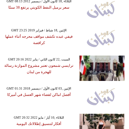
GMT 08:13 2012 الثلاثاء ,18 كانون الأول / ديسمبر
سعر برميل النفط الكويتي يرتفع 38 سنتًا
GMT 23:25 2019 الإثنين ,18 شباط / فبراير
فيفي عبده تكشف مواقف محرجه أثناء عملها
كراقصة
GMT 20:16 2022 السبت ,22 كانون الثاني / يناير
ترايسي شمعون تعتبر مشروع الموازنة رسالة
للهجرة من لبنان
GMT 01:31 2018 الإثنين ,03 كانون الأول / ديسمبر
أفضل اماكن لقضاء شهر العسل في أميركا
GMT 20:32 2022 الثلاثاء ,10 أيار / مايو
أفكار لتنسيق إطلالاتك اليومية