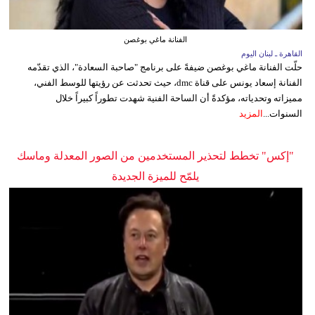
الفنانة ماغي بوغصن
القاهرة ـ لبنان اليوم
حلّت الفنانة ماغي بوغصن ضيفةً على برنامج "صاحبة السعادة"، الذي تقدّمه
الفنانة إسعاد يونس على قناة dmc، حيث تحدثت عن رؤيتها للوسط الفني،
مميزاته وتحدياته، مؤكدةً أن الساحة الفنية شهدت تطوراً كبيراً خلال
السنوات...
المزيد
"إكس" تخطط لتحذير المستخدمين من الصور المعدلة وماسك
يلمّح للميزة الجديدة