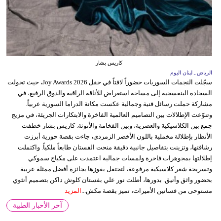
كاريس بشار
الرياض ـ لبنان اليوم
سجّلت النجمات السوريات حضوراً لافتاً في حفل Joy Awards 2026، حيث تحولت
السجادة البنفسجية إلى مساحة استعراض للأناقة الراقية والذوق الرفيع، في
مشاركة حملت رسائل فنية وجمالية عكست مكانة الدراما السورية عربياً.
وتنوّعت الإطلالات بين التصاميم العالمية الفاخرة والابتكارات الجريئة، في مزيج
جمع بين الكلاسيكية والعصرية، وبين الفخامة والأنوثة. كاريس بشار خطفت
الأنظار بإطلالة مخملية باللون الأخضر الزمردي، جاءت بقصة حورية أبرزت
رشاقتها، وتزينت بتفاصيل جانبية دقيقة منحت الفستان طابعاً ملكياً. واكتملت
إطلالتها بمجوهرات فاخرة ولمسات جمالية اعتمدت على مكياج سموكي
وتسريحة شعر كلاسيكية مرفوعة، لتحتفل بفوزها بجائزة أفضل ممثلة عربية
بحضور واثق وأنيق. بدورها، أطلت نور علي بفستان كلوش داكن بتصميم أنثوي
مستوحى من فساتين الأميرات، تميز بقصة مكش...
المزيد
آخر الأخبار الطبية