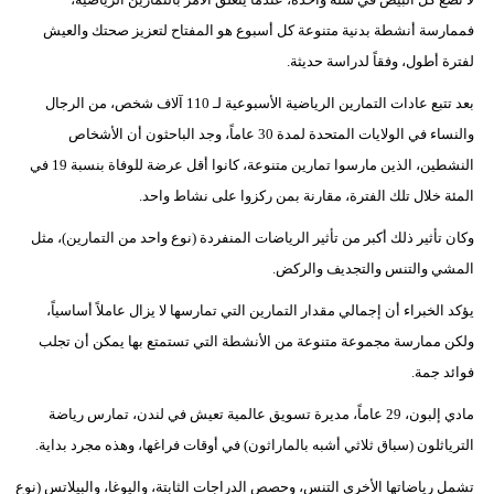
مدوَّنات
فممارسة أنشطة بدنية متنوعة كل أسبوع هو المفتاح لتعزيز صحتك والعيش
أبراج
لفترة أطول، وفقاً لدراسة حديثة.
بعد تتبع عادات التمارين الرياضية الأسبوعية لـ 110 آلاف شخص، من الرجال
فيديو
والنساء في الولايات المتحدة لمدة 30 عاماً، وجد الباحثون أن الأشخاص
سيارات
النشطين، الذين مارسوا تمارين متنوعة، كانوا أقل عرضة للوفاة بنسبة 19 في
المئة خلال تلك الفترة، مقارنة بمن ركزوا على نشاط واحد.
وكان تأثير ذلك أكبر من تأثير الرياضات المنفردة (نوع واحد من التمارين)، مثل
المشي والتنس والتجديف والركض.
يؤكد الخبراء أن إجمالي مقدار التمارين التي تمارسها لا يزال عاملاً أساسياً،
ولكن ممارسة مجموعة متنوعة من الأنشطة التي تستمتع بها يمكن أن تجلب
فوائد جمة.
مادي إلبون، 29 عاماً، مديرة تسويق عالمية تعيش في لندن، تمارس رياضة
الترياثلون (سباق ثلاثي أشبه بالماراثون) في أوقات فراغها، وهذه مجرد بداية.
تشمل رياضاتها الأخرى التنس، وحصص الدراجات الثابتة، واليوغا، والبيلاتس (نوع