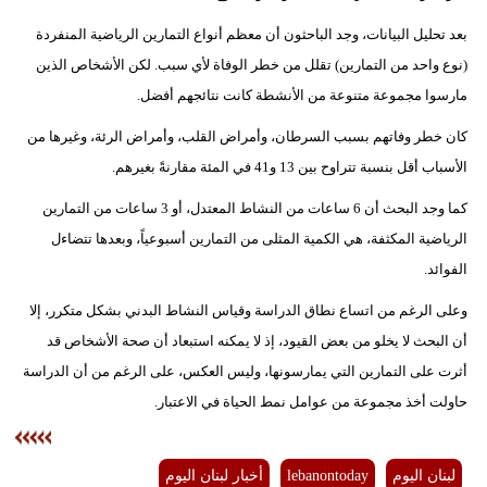
بعد تحليل البيانات، وجد الباحثون أن معظم أنواع التمارين الرياضية المنفردة
(نوع واحد من التمارين) تقلل من خطر الوفاة لأي سبب. لكن الأشخاص الذين
مارسوا مجموعة متنوعة من الأنشطة كانت نتائجهم أفضل.
كان خطر وفاتهم بسبب السرطان، وأمراض القلب، وأمراض الرئة، وغيرها من
الأسباب أقل بنسبة تتراوح بين 13 و41 في المئة مقارنةً بغيرهم.
كما وجد البحث أن 6 ساعات من النشاط المعتدل، أو 3 ساعات من التمارين
الرياضية المكثفة، هي الكمية المثلى من التمارين أسبوعياً، وبعدها تتضاءل
الفوائد.
وعلى الرغم من اتساع نطاق الدراسة وقياس النشاط البدني بشكل متكرر، إلا
أن البحث لا يخلو من بعض القيود، إذ لا يمكنه استبعاد أن صحة الأشخاص قد
أثرت على التمارين التي يمارسونها، وليس العكس، على الرغم من أن الدراسة
حاولت أخذ مجموعة من عوامل نمط الحياة في الاعتبار.
لبنان اليوم
lebanontoday
أخبار لبنان اليوم