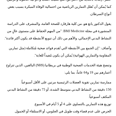
كما يُمكن أن تُقلل التمارين الرياضية من احتمالية الوفاة المبكرة بسبب بعض
أنواع السرطان.
يقول الدكتور يانغ هو، من كلية هارفارد للصحة العامة، والمشرف على الدراسة
المنشورة في مجلة BMJ Medicine: "من المهم الحفاظ على مستوى عالٍ من
النشاط البدني الإجمالي، والأهم من ذلك أن تنويع الأنشطة قد يكون أكثر فائدة".
وأضاف: "إن الجمع بين الأنشطة التي تُقدم فوائد صحية مُتكاملة (مثل تمارين
المقاومة والتمارين الهوائية) يُمكن أن يكون مُفيداً للغاية".
وتنصح هيئة الخدمات الصحية الوطنية في بريطانيا (NHS) البالغين، الذين تتراوح
أعمارهم بين 19 و64 عاماً، بما يلي:
ممارسة تمارين تقوية العضلات الرئيسية مرتين على الأقل أسبوعياً.
150 دقيقة من النشاط البدني متوسط الشدة، أو 75 دقيقة من النشاط البدني
المكثف أسبوعياً.
توزيع هذه التمارين بالتساوي على 4 أو 5 أيام في الأسبوع.
الحرص على عدم قضاء وقت طويل في الجلوس، أو الاستلقاء أو الخمول.