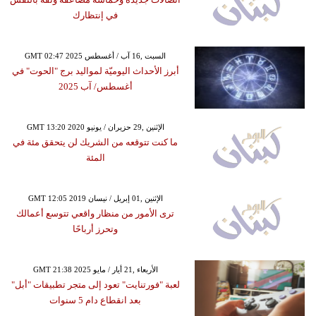
في إنتظارك
GMT 02:47 2025 السبت ,16 آب / أغسطس
أبرز الأحداث اليوميّة لمواليد برج "الحوت" في
أغسطس/ آب 2025
GMT 13:20 2020 الإثنين ,29 حزيران / يونيو
ما كنت تتوقعه من الشريك لن يتحقق مئة في
المئة
GMT 12:05 2019 الإثنين ,01 إبريل / نيسان
ترى الأمور من منظار واقعي تتوسع أعمالك
وتحرز أرباحًا
GMT 21:38 2025 الأربعاء ,21 أيار / مايو
لعبة "فورتنايت" تعود إلى متجر تطبيقات "أبل"
بعد انقطاع دام 5 سنوات