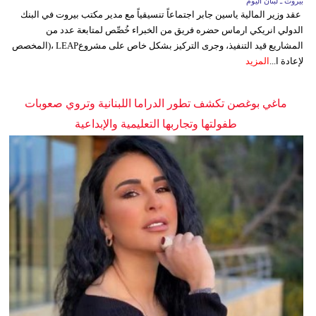
بيروت ـ لبنان اليوم
عقد وزير المالية ياسين جابر اجتماعاً تنسيقياً مع مدير مكتب بيروت في البنك
الدولي انريكي ارماس حضره فريق من الخبراء خُصِّص لمتابعة عدد من
المشاريع قيد التنفيذ، وجرى التركيز بشكل خاص على مشروعLEAP ،(المخصص
لإعادة ا...
المزيد
ماغي بوغصن تكشف تطور الدراما اللبنانية وتروي صعوبات
طفولتها وتجاربها التعليمية والإبداعية