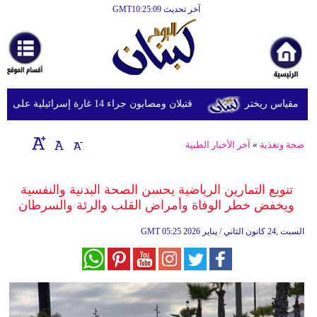
آخر تحديث GMT10:25:09
الرئيسية
أخبارعاجلة
رياضة
قتيلان ومصابون جراء 14 غارة إسرائيلية على شرق وجنوب لبنان
ثقافة
إقتصاد
صحة وتغذية
»
آخر الأخبار الطبية
فن
تنويع التمارين الرياضية يحسن الصحة البدنية والنفسية
وموسيقى
ويخفض خطر الوفاة وأمراض القلب والرئة والسرطان
أزياء
05:25 2026 السبت ,24 كانون الثاني / يناير
GMT
صحة
وتغذية
سياحة