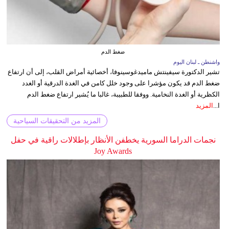
ضغط الدم
واشنطن ـ لبنان اليوم
تشير الدكتورة سيفينتش ماميدغوسينوفا، أخصائية أمراض القلب، إلى أن ارتفاع
ضغط الدم قد يكون مؤشرا على وجود خلل كامن في الغدة الدرقية أو الغدد
الكظرية أو الغدة النخامية. ووفقا للطبيبة، غالبا ما يُشير ارتفاع ضغط الدم
ا...
المزيد
المزيد من التحقيقات السياحية
نجمات الدراما السورية يخطفن الأنظار بإطلالات راقية في حفل
Joy Awards