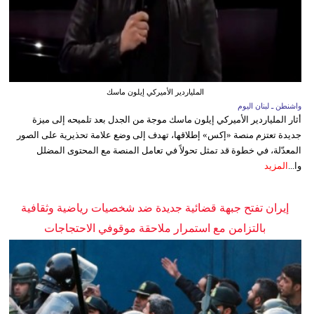
الملياردير الأميركي إيلون ماسك
واشنطن ـ لبنان اليوم
أثار الملياردير الأميركي إيلون ماسك موجة من الجدل بعد تلميحه إلى ميزة
جديدة تعتزم منصة «إكس» إطلاقها، تهدف إلى وضع علامة تحذيرية على الصور
المعدّلة، في خطوة قد تمثل تحولاً في تعامل المنصة مع المحتوى المضلل
وا...
المزيد
إيران تفتح جبهة قضائية جديدة ضد شخصيات رياضية وثقافية
بالتزامن مع استمرار ملاحقة موقوفي الاحتجاجات