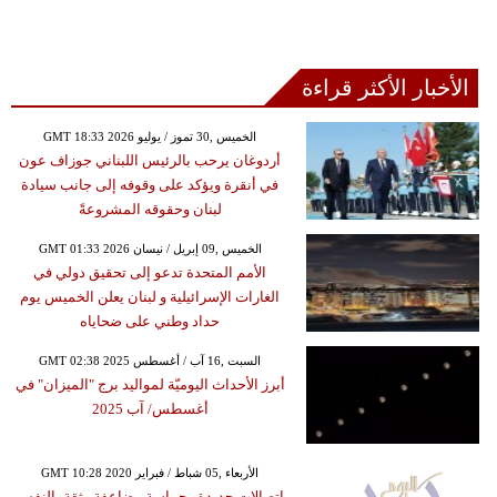
الأخبار الأكثر قراءة
GMT 18:33 2026 الخميس ,30 تموز / يوليو
أردوغان يرحب بالرئيس اللبناني جوزاف عون
في أنقرة ويؤكد على وقوفه إلى جانب سيادة
لبنان وحقوقه المشروعةً
GMT 01:33 2026 الخميس ,09 إبريل / نيسان
الأمم المتحدة تدعو إلى تحقيق دولي في
الغارات الإسرائيلية و لبنان يعلن الخميس يوم
حداد وطني على ضحاياه
GMT 02:38 2025 السبت ,16 آب / أغسطس
أبرز الأحداث اليوميّة لمواليد برج "الميزان" في
أغسطس/ آب 2025
GMT 10:28 2020 الأربعاء ,05 شباط / فبراير
اتصالات جديدة وحماسة مضاعفة وثقة بالنفس