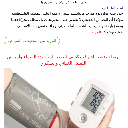
مدرب مانشستر سيتي بيب غوارديولا
لندن ـ لبنان اليوم
جدد بيب غوارديولا مدرب مانشستر سيتي دعمه العلني للقضية الفلسطينية
مؤكدا أن التضامن الحقيقي لا يقتصر على التصريحات بل يتطلب تحركا فعليا
ومسؤولية نحو ما يعانيه الشعب الفلسطيني. وجاءت تصريحات الإسباني
غوارديولا خلا...
المزيد
المزيد من التحقيقات السياحية
إرتفاع ضغط الدم قد يكشف اضطرابات الغدد الصماء وأمراض
التمثيل الغذائي والسكري