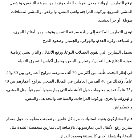
ترفع التمارين الهوائية معدل ضربات القلب وتزيد من سرعة التنفس، وتشمل
المشي السريع، وركوب الدراجة، ولعب التنس، والرقص، والمشي لمسافات
طويلة، أو جز العشب.
تؤدي التمارين المكثفة إلى زيادة سرعة التنفس وقوته، ومن أمثلتها الجري،
والسباحة، وكرة القدم، والهوكي، والجمباز، وصعود الدرج.
تشمل التمارين التي تقوي العضلات اليوغا، ورفع الأثقال، والتاي تشي (رياضة
صينية للدفاع عن النفس)، وتمارين البطن، وحمل أكياس التسوق الثقيلة.
في إطار البحث، طُلب من أكثر من 70 ألف ممرضة تتراوح أعمارهن بين 30 و55
عاماً، وكذلك من 40 ألف من العاملين في المجال الصحي تتراوح أعمارهم بين 40
و75 عاماً، تقديم معلومات حول الأنشطة التي يمارسونها أسبوعياً، مثل المشي،
والهرولة، والجري، وركوب الدراجات، والسباحة، والتجديف، والتنس،
والاسكواش.
قام المشاركون بتعبئة استبيانات مرة كل عامين، وتضمنت معلومات حول مقدار
تمارين رفع الأثقال التي يمارسونها، بالإضافة إلى تمارين منخفضة الشدة مثل
اليوغا، وأنشطة أخرى كالبستنة وصعود الدرج.