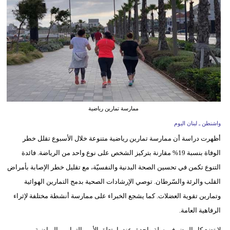
وسفر
ديكور
أخبار
إعلام
تعليم
ممارسة تمارين رياضية
مرأة
واشنطن ـ لبنان اليوم
أظهرت دراسة أن ممارسة تمارين رياضية متنوعة خلال الأسبوع تقلل خطر
أزياء
الوفاة بنسبة 19% مقارنة بتركيز الشخص على نوع واحد من الرياضة. فائدة
إسلامية
التنوع تكمن في تحسين الصحة البدنية والنفسيّة، مع تقليل خطر الإصابة بأمراض
علوم
القلب والرئة والسّرطان. توصي الإرشادات الصحية بدمج التمارين الهوائية
وتكنولوجيا
وتمارين تقوية العضلات. كما يشجع الخبراء على ممارسة أنشطة مختلفة لإثراء
الرفاهية العامة.
بيئة
لا تضع كل البيض في سلة واحدة، عندما يتعلق الأمر بالتمارين الرياضية،