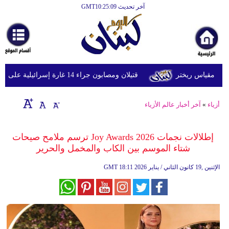
آخر تحديث GMT10:25:09
الرئيسية
أخبارعاجلة
رياضة
قتيلان ومصابون جراء 14 غارة إسرائيلية على شرق وجنوب لبنان
ثقافة
إقتصاد
أزياء
»
آخر أخبار عالم الأزياء
فن
إطلالات نجمات Joy Awards 2026 ترسم ملامح صيحات
وموسيقى
شتاء الموسم بين الكاب والمخمل والحرير
أزياء
18:11 2026 الإثنين ,19 كانون الثاني / يناير
GMT
صحة
وتغذية
سياحة