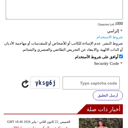
: Characters Left
*
إلزامي
شروط الاستخدام
شروط النشر:
عدم الإساءة للكاتب أو للأشخاص أو للمقدسات أو مهاجمة الأديان
أو الذات الالهية. والابتعاد عن التحريض الطائفي والعنصري والشتائم.
اُوافق على شروط الأستخدام
Security Code
*
أرسل التعليق
أخبار ذات صلة
GMT 18:40 2026 الخميس ,22 كانون الثاني / يناير
في ذكرى ميلاد كريستيان ديور إطلالات