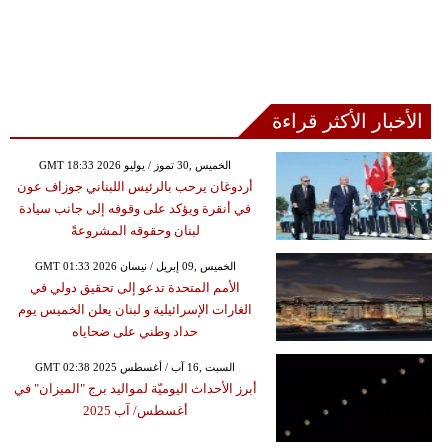
الأخبار الأكثر قراءة
GMT 18:33 2026 الخميس ,30 تموز / يوليو
أردوغان يرحب بالرئيس اللبناني جوزاف عون
في أنقرة ويؤكد على وقوفه إلى جانب سيادة
لبنان وحقوقه المشروعةً
GMT 01:33 2026 الخميس ,09 إبريل / نيسان
الأمم المتحدة تدعو إلى تحقيق دولي في
الغارات الإسرائيلية و لبنان يعلن الخميس يوم
حداد وطني على ضحاياه
GMT 02:38 2025 السبت ,16 آب / أغسطس
أبرز الأحداث اليوميّة لمواليد برج "الميزان" في
أغسطس/ آب 2025