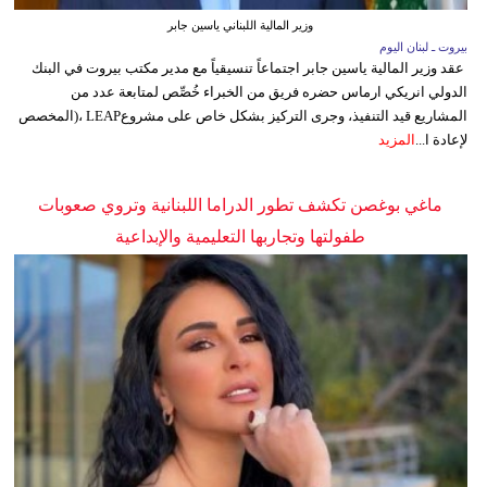
وزير المالية اللبناني ياسين جابر
بيروت ـ لبنان اليوم
عقد وزير المالية ياسين جابر اجتماعاً تنسيقياً مع مدير مكتب بيروت في البنك
الدولي انريكي ارماس حضره فريق من الخبراء خُصِّص لمتابعة عدد من
المشاريع قيد التنفيذ، وجرى التركيز بشكل خاص على مشروعLEAP ،(المخصص
لإعادة ا...
المزيد
ماغي بوغصن تكشف تطور الدراما اللبنانية وتروي صعوبات
طفولتها وتجاربها التعليمية والإبداعية