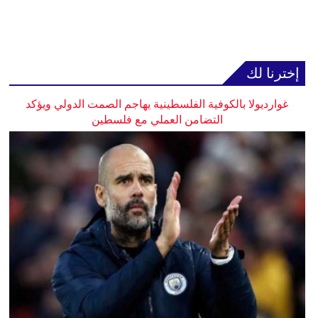
إخترنا لك
غوارديولا بالكوفية الفلسطينية يهاجم الصمت الدولي ويؤكد
التضامن العملي مع فلسطين