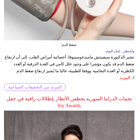
ضغط الدم
واشنطن ـ لبنان اليوم
تشير الدكتورة سيفينتش ماميدغوسينوفا، أخصائية أمراض القلب، إلى أن ارتفاع
ضغط الدم قد يكون مؤشرا على وجود خلل كامن في الغدة الدرقية أو الغدد
الكظرية أو الغدة النخامية. ووفقا للطبيبة، غالبا ما يُشير ارتفاع ضغط الدم
ا...
المزيد
المزيد من التحقيقات السياحية
نجمات الدراما السورية يخطفن الأنظار بإطلالات راقية في حفل
Joy Awards