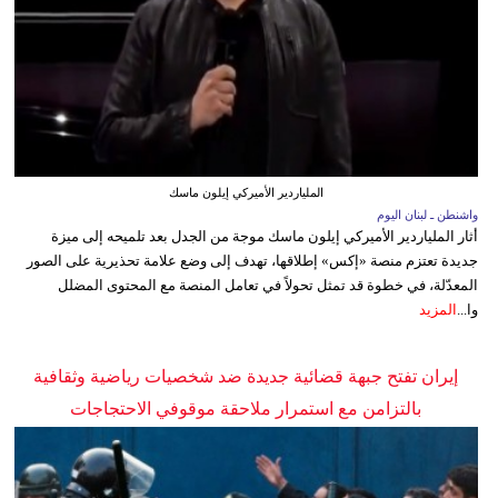
الملياردير الأميركي إيلون ماسك
واشنطن ـ لبنان اليوم
أثار الملياردير الأميركي إيلون ماسك موجة من الجدل بعد تلميحه إلى ميزة
جديدة تعتزم منصة «إكس» إطلاقها، تهدف إلى وضع علامة تحذيرية على الصور
المعدّلة، في خطوة قد تمثل تحولاً في تعامل المنصة مع المحتوى المضلل
وا...
المزيد
إيران تفتح جبهة قضائية جديدة ضد شخصيات رياضية وثقافية
بالتزامن مع استمرار ملاحقة موقوفي الاحتجاجات