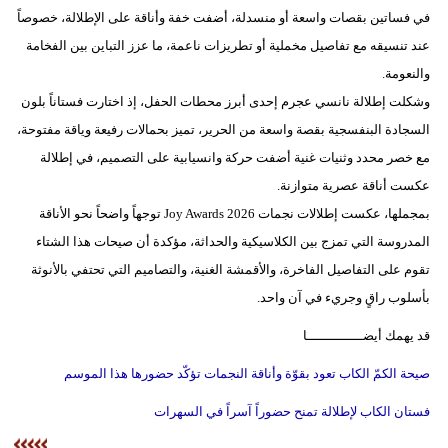
في فساتين بقصات واسعة أو منسدلة، أضفت خفة وأناقة على الإطلالة، خصوصاً
عند تنسيقه مع تفاصيل مخملية أو تطريزات ناعمة، ما عزز التباين بين الفخامة
والنعومة.
وشكلت إطلالة نانسي عجرم إحدى أبرز محطات الحفل، إذ اختارت فستاناً بلون
السجادة البنفسجية بقصة واسعة من الحرير، تميز بحمالات رفيعة وياقة مفتوحة،
مع خصر محدد وثنيات غنية أضفت حركة وانسيابية على التصميم، في إطلالة
عكست أناقة عصرية متوازنة.
بمجملها، عكست إطلالات نجمات Joy Awards 2026 توجهاً واضحاً نحو الأناقة
المدروسة التي تمزج بين الكلاسيكية والحداثة، مؤكدة أن صيحات هذا الشتاء
تقوم على التفاصيل الفاخرة، والأقمشة الغنية، والتصاميم التي تحتفي بالأنوثة
بأسلوب راقٍ وجريء في آن واحد.
قد يهمك أيضــــــــــــــا
صيحة الكمّ الكاب تعود بقوّة وأناقة النجمات تؤكّد حضورها هذا الموسم
فستان الكاب لإطلالة تمنح حضوراً آسراً في السهرات