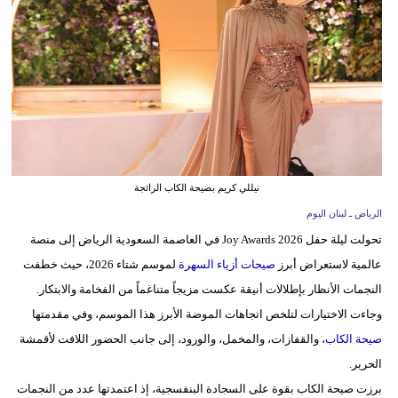
وسفر
ديكور
أخبار
إعلام
تعليم
نيللي كريم بصيحة الكاب الرائجة
مرأة
الرياض ـ لبنان اليوم
تحولت ليلة حفل Joy Awards 2026 في العاصمة السعودية الرياض إلى منصة
أزياء
عالمية لاستعراض أبرز
صيحات أزياء السهرة
لموسم شتاء 2026، حيث خطفت
إسلامية
النجمات الأنظار بإطلالات أنيقة عكست مزيجاً متناغماً من الفخامة والابتكار.
علوم
وجاءت الاختيارات لتلخص اتجاهات الموضة الأبرز هذا الموسم، وفي مقدمتها
وتكنولوجيا
صيحة الكاب
، والقفازات، والمخمل، والورود، إلى جانب الحضور اللافت لأقمشة
الحرير.
بيئة
برزت صيحة الكاب بقوة على السجادة البنفسجية، إذ اعتمدتها عدد من النجمات