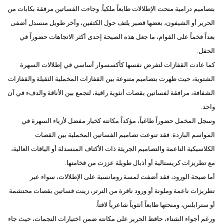
مدوَّنات
بتصاميم درامية منحت الإطلالات طابعاً ملكياً. وجاءت الفساتين مرفقة بكابات من
الحرير أو الشيفون، بعضها قصير يلتف حول الكتفين، وآخر طويل منسدل أضفى
أبراج
بعداً فخماً على القوام، ما جعل هذه الصيحة إحدى أكثر الاتجاهات حضوراً في
فيديو
الحفل.
كما عادت القفازات لتفرض نفسها كأكسسوار أساسي في إطلالات السهرة
سيارات
الشتوية، حيث ظهرت بتصاميم متنوعة بين القفازات المخملية الثقيلة والقفازات
الشفافة، مرافقة لفساتين بقصات أنثوية راقية، لتجمع بين الأناقة والدفء في آن
واحد.
وسجل المخمل حضوراً طاغياً، مؤكداً مكانته كخيار مفضل لأزياء السهرة في
المواسم الباردة. فقد تنوعت تصاميم الفساتين المخملية بين القصات
الكلاسيكية الناعمة والتصاميم الجريئة ذات الأكتاف المنسدلة أو الياقات العالية،
مع تطريزات كريستالية أو أذيال طويلة عززت من فخامتها.
أما صيحة الورود، فقد أضفت لمسة رومانسية على الإطلالات، سواء عبر
تطريزات ناعمة وملونة أو ورود نافرة من الترتر، زينت فساتين بقصات محتشمة
أو سترابلس، ومنحتها طابعاً أنثوياً شاعرياً لافتاً.
ورغم أجواء الشتاء، حافظ الحرير على مكانته ضمن اختيارات النجمات، حيث جاء