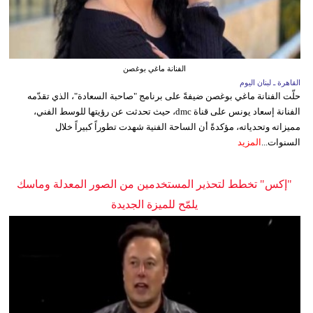
الفنانة ماغي بوغصن
القاهرة ـ لبنان اليوم
حلّت الفنانة ماغي بوغصن ضيفةً على برنامج "صاحبة السعادة"، الذي تقدّمه
الفنانة إسعاد يونس على قناة dmc، حيث تحدثت عن رؤيتها للوسط الفني،
مميزاته وتحدياته، مؤكدةً أن الساحة الفنية شهدت تطوراً كبيراً خلال
السنوات...
المزيد
"إكس" تخطط لتحذير المستخدمين من الصور المعدلة وماسك
يلمّح للميزة الجديدة