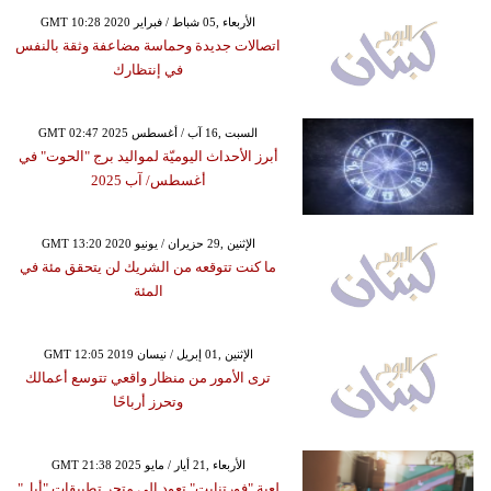
GMT 10:28 2020 الأربعاء ,05 شباط / فبراير
اتصالات جديدة وحماسة مضاعفة وثقة بالنفس
في إنتظارك
GMT 02:47 2025 السبت ,16 آب / أغسطس
أبرز الأحداث اليوميّة لمواليد برج "الحوت" في
أغسطس/ آب 2025
GMT 13:20 2020 الإثنين ,29 حزيران / يونيو
ما كنت تتوقعه من الشريك لن يتحقق مئة في
المئة
GMT 12:05 2019 الإثنين ,01 إبريل / نيسان
ترى الأمور من منظار واقعي تتوسع أعمالك
وتحرز أرباحًا
GMT 21:38 2025 الأربعاء ,21 أيار / مايو
لعبة "فورتنايت" تعود إلى متجر تطبيقات "أبل"