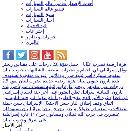
أحدث الإصدارات في عالم السيارات
فيديو عالم السيارات
سوق السيارات
أخبار السيارات
قيد الاختبار
إختراعات
حوارات و تقارير
غاليري
هزة أرضية تضرب عنّايا – جبيل بقوّة 2.8 درجات على مقياس ريختر
توغل إسرائيلي في الخيام وتفجيرات بمنطقة الشاليهات جنوب لبنان
سقوط مسيّرة إسرائيلية في رب ثلاثين
عبوات متفجرة تستهدف
بلدة يارون جنوبي لبنان
هزة أرضية جديدة تضرب لبنان بقوة 2.5
درجات على مقياس ريختر
غارة إسرائيلية تستهدف منزلاً في بلدة
يارون اللبنانية
إسرائيل تعلن العثور على أخر جثة لجندي إسرائيلي
في قطاع غزة الأمر الذي يفتح الطريق أمام تنفيذ المرحلة الثانية من
اتفاق وقف إطلاق النار
جيش الاحتلال الإسرائيلي يشن حملة
اعتقالات واسعة في طولكرم
ضربتان جويتان إسرائيليتان تستهدفان
عنصرين في حزب الله
قتيلان ومصابون جراء 14 غارة إسرائيلية
على شرق وجنوب لبنان
أخر الأخبار
فن-وموسيقى
»
أخر أخبار الفن