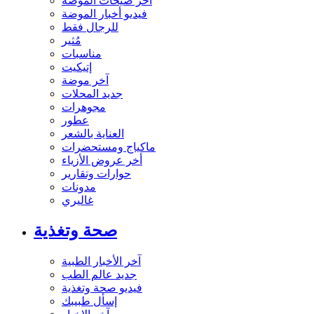
آخر صيحات الموضة
فيديو أخبار الموضة
للرجال فقط
مُثير
مناسبات
إتيكيت
آخر موضة
جديد المحلات
مجوهرات
عطور
العناية بالشعر
ماكياج ومستحضرات
أخر عروض الأزياء
حوارات وتقارير
مدونات
غاليري
صحة وتغذية
آخر الأخبار الطبية
جديد عالم الطب
فيديو صحة وتغذية
إسأل طبيبك