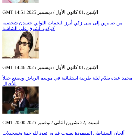
GMT 14:51 2025 الإثنين ,01 كانون الأول / ديسمبر
من صابرين إلى منى زكي أبرز النجمات اللواتي جسدن شخصية
كوكب الشرق على الشاشة
GMT 14:46 2025 الإثنين ,01 كانون الأول / ديسمبر
محمد عبده يقدّم ليلة طربية استثنائية في موسم الرياض ويصنع حفلاً
للأجيال
GMT 20:00 2025 السبت ,22 تشرين الثاني / نوفمبر
ألحان السنباطي المفقودة بصوت فيروز تعود للواجهة وتسجيلات