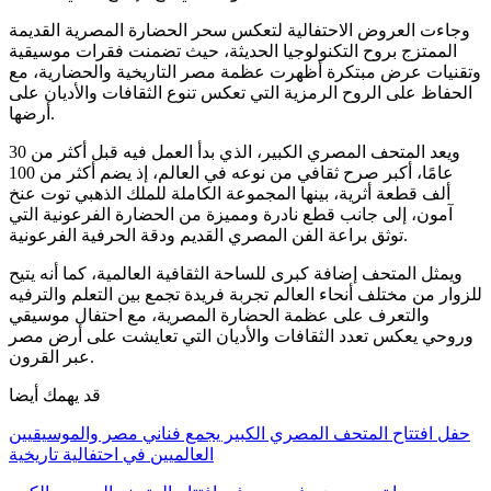
وجاءت العروض الاحتفالية لتعكس سحر الحضارة المصرية القديمة
الممتزج بروح التكنولوجيا الحديثة، حيث تضمنت فقرات موسيقية
وتقنيات عرض مبتكرة أظهرت عظمة مصر التاريخية والحضارية، مع
الحفاظ على الروح الرمزية التي تعكس تنوع الثقافات والأديان على
أرضها.
ويعد المتحف المصري الكبير، الذي بدأ العمل فيه قبل أكثر من 30
عامًا، أكبر صرح ثقافي من نوعه في العالم، إذ يضم أكثر من 100
ألف قطعة أثرية، بينها المجموعة الكاملة للملك الذهبي توت عنخ
آمون، إلى جانب قطع نادرة ومميزة من الحضارة الفرعونية التي
توثق براعة الفن المصري القديم ودقة الحرفية الفرعونية.
ويمثل المتحف إضافة كبرى للساحة الثقافية العالمية، كما أنه يتيح
للزوار من مختلف أنحاء العالم تجربة فريدة تجمع بين التعلم والترفيه
والتعرف على عظمة الحضارة المصرية، مع احتفال موسيقي
وروحي يعكس تعدد الثقافات والأديان التي تعايشت على أرض مصر
عبر القرون.
قد يهمك أيضا
حفل افتتاح المتحف المصري الكبير يجمع فناني مصر والموسيقيين
العالميين في احتفالية تاريخية