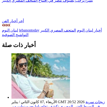
يسرا ترحب بضيوف مصر في افتتاح المتحف المصري الكبير
أخر أخبار الفن
أخبار لبنان اليوم
المتحف المصري الكبير
lebanontoday
لبنان اليوم
التواشيح الصوفية
أخبار ذات صلة
زيجات سرية
الأربعاء ,07 كانون الثاني / يناير GMT 20:52 2026
في الوسط الفني المصري تكشف تفاصيلها بعد سنوات من