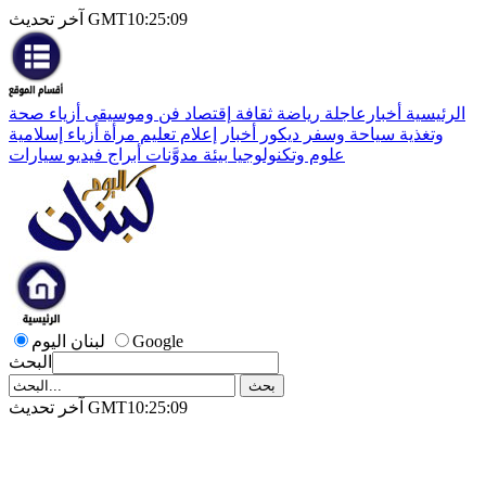
آخر تحديث GMT10:25:09
الرئيسية
أخبارعاجلة
رياضة
ثقافة
إقتصاد
فن وموسيقى
أزياء
صحة
وتغذية
سياحة وسفر
ديكور
أخبار
إعلام
تعليم
مرأة
أزياء إسلامية
علوم وتكنولوجيا
بيئة
مدوَّنات
أبراج
فيديو
سيارات
Google
لبنان اليوم
البحث
آخر تحديث GMT10:25:09