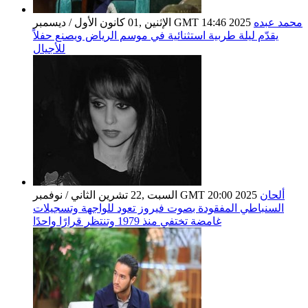
محمد عبده
الإثنين ,01 كانون الأول / ديسمبر GMT 14:46 2025
يقدّم ليلة طربية استثنائية في موسم الرياض ويصنع حفلاً
للأجيال
ألحان
السبت ,22 تشرين الثاني / نوفمبر GMT 20:00 2025
السنباطي المفقودة بصوت فيروز تعود للواجهة وتسجيلات
غامضة تختفي منذ 1979 وتنتظر قرارًا واحدًا