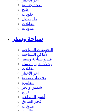
آخر الاخبار
صحة جنسية
طبخ
حلويات
طب بديل
مقابلات
مدونات
سياحة وسفر
التحقيقات السياحية
الأماكن السياحية
فيديو سياحة وسفر
رحلات شهر العسل
مقابلات
آخر الأخبار
منتجعات صحية
مغامرة
شمس و بحر
تزلج
أشهر المطاعم
أفخم الفنادق
مدونات
غاليري