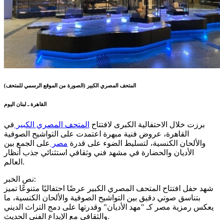
المتحف المصري الكبير (الصورة من الموقع الرسمي للمتحف)
القاهرة ـ لبنان اليوم
برزت خلال الاحتفالية الكبرى لافتتاح
المتحف المصري الكبير
في
القاهرة، عروض فنية مبهرة اعتمدت على التواشيح الصوفية
والألحان الكنسية، لتسليط الضوء على قدرة
مصر
على الجمع بين
الأديان والحضارة في مشهد فني وثقافي استثنائي جذب أنظار
العالم.
نص الخبر:
شهد حفل افتتاح المتحف المصري الكبير عرضًا احتفاليًا متنوعًا تميز
بتناسق صوتي دقيق بين التواشيح الصوفية والألحان الكنسية، ما
يعكس رمزية مصر كـ "مهد الأديان" وقدرتها على دمج التراث الديني
والثقافي مع الإبداع الفني الحديث.