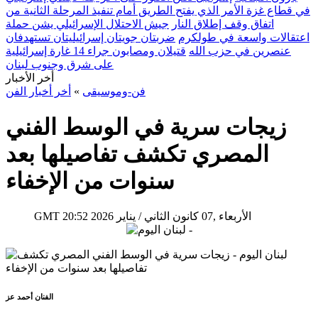
في قطاع غزة الأمر الذي يفتح الطريق أمام تنفيذ المرحلة الثانية من
اتفاق وقف إطلاق النار
جيش الاحتلال الإسرائيلي يشن حملة
اعتقالات واسعة في طولكرم
ضربتان جويتان إسرائيليتان تستهدفان
عنصرين في حزب الله
قتيلان ومصابون جراء 14 غارة إسرائيلية
على شرق وجنوب لبنان
أخر الأخبار
فن-وموسيقى
»
أخر أخبار الفن
زيجات سرية في الوسط الفني
المصري تكشف تفاصيلها بعد
سنوات من الإخفاء
20:52 2026 الأربعاء ,07 كانون الثاني / يناير
GMT
الفنان أحمد عز