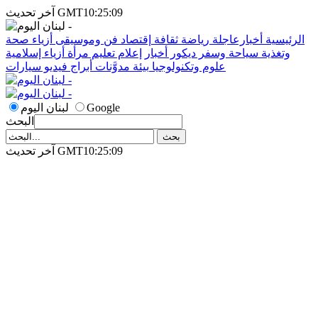
آخر تحديث GMT10:25:09
الرئيسية
أخبارعاجلة
رياضة
ثقافة
إقتصاد
فن وموسيقى
أزياء
صحة
وتغذية
سياحة وسفر
ديكور
أخبار
إعلام
تعليم
مرأة
أزياء إسلامية
علوم وتكنولوجيا
بيئة
مدوَّنات
أبراج
فيديو
سيارات
Google
لبنان اليوم
البحث
آخر تحديث GMT10:25:09