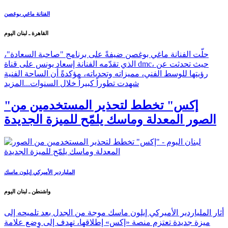
الفنانة ماغي بوغصن
القاهرة ـ لبنان اليوم
حلّت الفنانة ماغي بوغصن ضيفةً على برنامج "صاحبة السعادة"،
الذي تقدّمه الفنانة إسعاد يونس على قناة dmc، حيث تحدثت عن
رؤيتها للوسط الفني، مميزاته وتحدياته، مؤكدةً أن الساحة الفنية
شهدت تطوراً كبيراً خلال السنوات...
المزيد
"إكس" تخطط لتحذير المستخدمين من
الصور المعدلة وماسك يلمّح للميزة الجديدة
الملياردير الأميركي إيلون ماسك
واشنطن ـ لبنان اليوم
أثار الملياردير الأميركي إيلون ماسك موجة من الجدل بعد تلميحه إلى
ميزة جديدة تعتزم منصة «إكس» إطلاقها، تهدف إلى وضع علامة