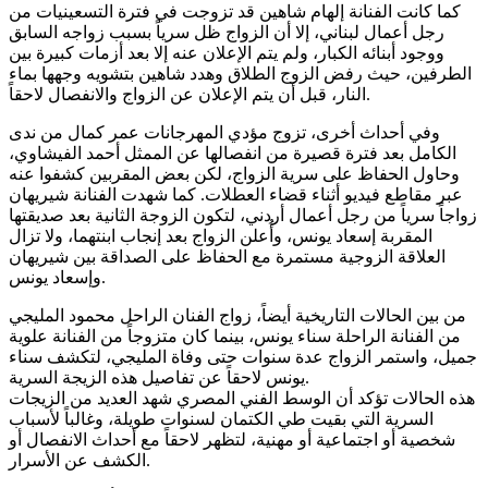
كما كانت الفنانة إلهام شاهين قد تزوجت في فترة التسعينيات من
رجل أعمال لبناني، إلا أن الزواج ظل سرياً بسبب زواجه السابق
ووجود أبنائه الكبار، ولم يتم الإعلان عنه إلا بعد أزمات كبيرة بين
الطرفين، حيث رفض الزوج الطلاق وهدد شاهين بتشويه وجهها بماء
النار، قبل أن يتم الإعلان عن الزواج والانفصال لاحقاً.
وفي أحداث أخرى، تزوج مؤدي المهرجانات عمر كمال من ندى
الكامل بعد فترة قصيرة من انفصالها عن الممثل أحمد الفيشاوي،
وحاول الحفاظ على سرية الزواج، لكن بعض المقربين كشفوا عنه
عبر مقاطع فيديو أثناء قضاء العطلات. كما شهدت الفنانة شيريهان
زواجاً سرياً من رجل أعمال أردني، لتكون الزوجة الثانية بعد صديقتها
المقربة إسعاد يونس، وأُعلن الزواج بعد إنجاب ابنتهما، ولا تزال
العلاقة الزوجية مستمرة مع الحفاظ على الصداقة بين شيريهان
وإسعاد يونس.
من بين الحالات التاريخية أيضاً، زواج الفنان الراحل محمود المليجي
من الفنانة الراحلة سناء يونس، بينما كان متزوجاً من الفنانة علوية
جميل، واستمر الزواج عدة سنوات حتى وفاة المليجي، لتكشف سناء
يونس لاحقاً عن تفاصيل هذه الزيجة السرية.
هذه الحالات تؤكد أن الوسط الفني المصري شهد العديد من الزيجات
السرية التي بقيت طي الكتمان لسنوات طويلة، وغالباً لأسباب
شخصية أو اجتماعية أو مهنية، لتظهر لاحقاً مع أحداث الانفصال أو
الكشف عن الأسرار.