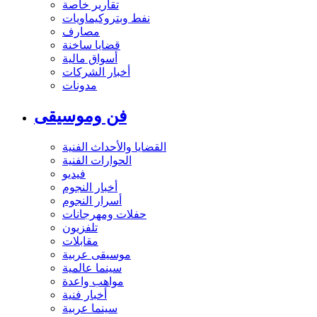
تقارير خاصة
نفط وبتروكيماويات
مصارف
قضايا ساخنة
أسواق مالية
أخبار الشركات
مدونات
فن وموسيقى
القضايا والأحداث الفنية
الحوارات الفنية
فيديو
أخبار النجوم
أسرار النجوم
حفلات ومهرجانات
تلفزيون
مقابلات
موسيقى عربية
سينما عالمية
مواهب واعدة
أخبار فنية
سينما عربية