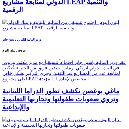
الدولي لمتابعة مشاريع LEAP والتنمية
الرقمية
وزير المالية اللبناني ياسين جابر
بيروت ـ لبنان اليوم
عقد وزير المالية ياسين جابر اجتماعاً تنسيقياً مع مدير مكتب بيروت
في البنك الدولي انريكي ارماس حضره فريق من الخبراء خُصِّص
لمتابعة عدد من المشاريع قيد التنفيذ، وجرى التركيز بشكل خاص
على مشروعLEAP ،(المخصص لإعادة ا...
المزيد
ماغي بوغصن تكشف تطور الدراما اللبنانية
وتروي صعوبات طفولتها وتجاربها التعليمية
والإبداعية