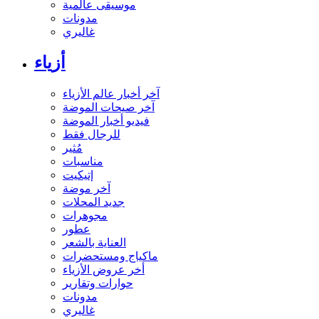
موسيقى عالمية
مدونات
غاليري
أزياء
آخر أخبار عالم الأزياء
آخر صيحات الموضة
فيديو أخبار الموضة
للرجال فقط
مُثير
مناسبات
إتيكيت
آخر موضة
جديد المحلات
مجوهرات
عطور
العناية بالشعر
ماكياج ومستحضرات
أخر عروض الأزياء
حوارات وتقارير
مدونات
غاليري