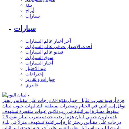
بيئة
أبراج
سيارات
سيارات
آخر أخبار عالم السيارات
أحدث الإصدارات في عالم السيارات
فيديو عالم السيارات
سوق السيارات
أخبار السيارات
قيد الاختبار
إختراعات
حوارات و تقارير
غاليري
هزة أرضية تضرب عنّايا – جبيل بقوّة 2.8 درجات على مقياس ريختر
توغل إسرائيلي في الخيام وتفجيرات بمنطقة الشاليهات جنوب لبنان
سقوط مسيّرة إسرائيلية في رب ثلاثين
عبوات متفجرة تستهدف
بلدة يارون جنوبي لبنان
هزة أرضية جديدة تضرب لبنان بقوة 2.5
درجات على مقياس ريختر
غارة إسرائيلية تستهدف منزلاً في بلدة
يارون اللبنانية
إسرائيل تعلن العثور على أخر جثة لجندي إسرائيلي