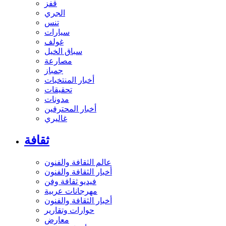
قفز
الجري
تنس
سيارات
غولف
سباق الخيل
مصارعة
جمباز
أخبار المنتخبات
تحقيقات
مدونات
أخبار المحترفين
غاليري
ثقافة
عالم الثقافة والفنون
أخبار الثقافة والفنون
فيديو ثقافة وفن
مهرجانات عربية
أخبار الثقافة والفنون
حوارات وتقارير
معارض