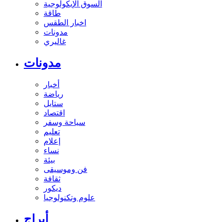
السوق الإيكولوجية
طاقة
اخبار الطقس
مدونات
غاليري
مدونات
أخبار
رياضة
ستايل
اقتصاد
سياحة وسفر
تعليم
إعلام
نساء
بيئة
فن وموسيقى
ثقافة
ديكور
علوم وتكنولوجيا
أبراج