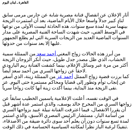
القاهرة ـ لبنان اليوم
أثار الإعلان عن انفصال فنانة مصرية شابة عن حارس مرمى سابق
لنادٍ كبير جدلاً واسعاً خلال الأيام الماضية، بعد أن استمرت الزيجة
بينهما سرية لمدة سبع سنوات. هذه الحادثة ليست الأولى من نوعها
في الوسط الفني، حيث شهدت الساحة الفنية المصرية على مدار
السنوات الماضية العديد من الزيجات السرية التي لم يطلع الجمهور
عليها إلا بعد سنوات من حدوثها.
من أبرز هذه الحالات زواج المغني
أحمد سعد
من الممثلة سمية
الخشاب، الذي ظل مصدر جدل طويل، حيث أنكر الزوجان الزيجة
أكثر من مرة عبر وسائل الإعلام، بينما كشفت الفنانة ريم البارودي
لاحقاً عن زواجها السري من أحمد سعد أيضاً.
كما برزت قضية زواج الممثل
أحمد عز
من الممثلة زينة، الذي أسفر
عن إنجاب توأم وتطور إلى قضايا ومحاكم مستمرة حتى اليوم. عز
نفى الزيجة منذ البداية، بينما أكدت زينة أنها كانت زواجاً سرياً.
في الوقت نفسه، أعلنت الإعلامية ياسمين الخطيب سابقاً عن
زواجها السري من المخرج خالد يوسف، والذي استمر عدة أشهر قبل
أن يقررا الانفصال، فيما اعترفت الفنانة نبيلة عبيد بزواجها السري
من أسامة الباز، مستشار الرئيس المصري الأسبق، والذي استمر
لمدة تسع سنوات دون أن يعلم أحد سوى دائرة ضيقة من الأصدقاء،
تنفيذًا لرغبة الباز نظراً لمكانته السياسية الحساسة في ذلك الوقت.