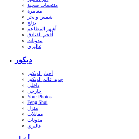
منتجعات صحية
مغامرة
شمس و بحر
تزلج
أشهر المطاعم
أفخم الفنادق
مدونات
غاليري
ديكور
أخبار الديكور
جديد عالم الديكور
داخلي
خارجي
Your Photos
Feng Shui
منزل
مقابلات
مدونات
غاليري