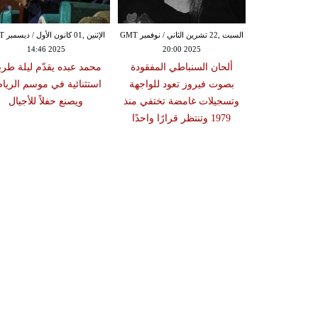
الإثنين ,17 تشرين الثاني / نوفمبر GMT
السبت ,22 تشرين الثاني / نوفمبر GMT
الإثنين ,1
14:46 2025
20:00 2025
13:46
ذر عن حفلاته
ألحان السنباطي المفقودة
محمد عبده يقدّم ليلة طرب
ب وعكة صحية
بصوت فيروز تعود للواجهة
استثنائية في موسم الري
 على استقرار
وتسجيلات غامضة تختفي منذ
ويصنع حفلاً للأجيال
ته
1979 وتنتظر قرارًا واحدًا