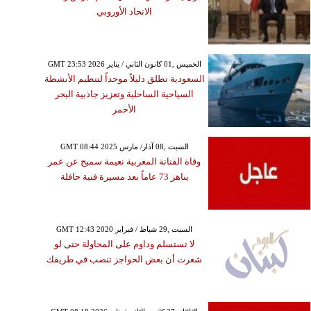
الاتحاد الأوروبي
GMT 23:53 2026 الخميس ,01 كانون الثاني / يناير
السعودية تطلق دليلاً موحداً لتنظيم الأنشطة
السياحية الساحلية وتعزيز جاذبية البحر
الأحمر
GMT 08:44 2025 السبت ,08 آذار/ مارس
وفاة الفنانة المغربية نعيمة سميح عن عمر
يناهز 73 عاماً بعد مسيرة فنية حافلة
GMT 12:43 2020 السبت ,29 شباط / فبراير
لا تستسلم وداوم على المحاولة حتى لو
شعرت أن بعض الحواجز تنصب في طريقك