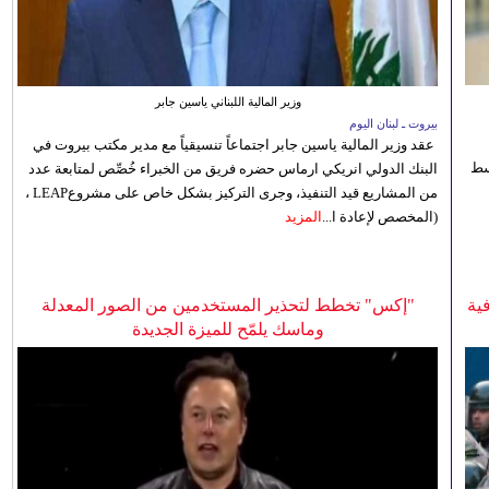
وزير المالية اللبناني ياسين جابر
بيروت ـ لبنان اليوم
عقد وزير المالية ياسين جابر اجتماعاً تنسيقياً مع مدير مكتب بيروت في
 للوسط
البنك الدولي انريكي ارماس حضره فريق من الخبراء خُصِّص لمتابعة عدد
من المشاريع قيد التنفيذ، وجرى التركيز بشكل خاص على مشروعLEAP ،
(المخصص لإعادة ا...
المزيد
ية
"إكس" تخطط لتحذير المستخدمين من الصور المعدلة
وماسك يلمّح للميزة الجديدة