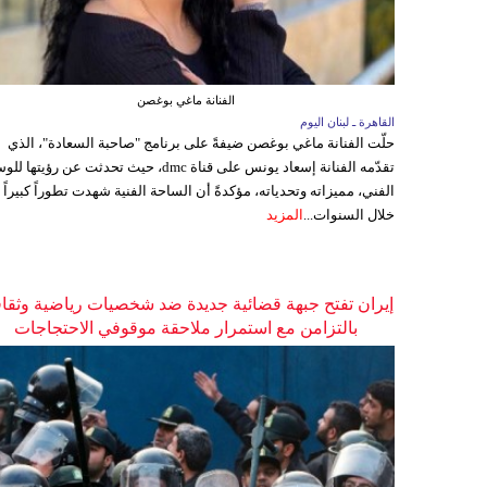
الفنانة ماغي بوغصن
القاهرة ـ لبنان اليوم
حلّت الفنانة ماغي بوغصن ضيفةً على برنامج "صاحبة السعادة"، الذي
تقدّمه الفنانة إسعاد يونس على قناة dmc، حيث تحدثت عن رؤيتها
الفني، مميزاته وتحدياته، مؤكدةً أن الساحة الفنية شهدت تطوراً كبيراً
خلال السنوات...
المزيد
إيران تفتح جبهة قضائية جديدة ضد شخصيات رياضية وثقاف
بالتزامن مع استمرار ملاحقة موقوفي الاحتجاجات