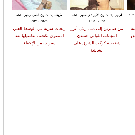
0 كانون الأول / ديسمبر GMT
الإثنين ,01 كانون الأول / ديسمبر GMT
الأربعاء ,07 كانون الثاني / يناير GMT
20:52 2026
14:51 2025
ية
من صابرين إلى منى زكي أبرز
زيجات سرية في الوسط الفني
اض
النجمات اللواتي جسدن
المصري تكشف تفاصيلها بعد
شخصية كوكب الشرق على
سنوات من الإخفاء
الشاشة