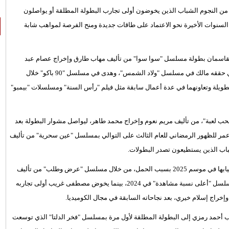
وظًا مع بروز جيل جديد من النجوم الشباب الذين يخوضون أولى تجارب البطولة المطلقة أو يواصلون
السنوات الأخيرة نحو الاعتماد على طاقات جديدة ومنح الفرصة لمواهب شابة
تقاسمان بطولة مسلسل "سوا سوا" من تأليف مهاب طارق وإخراج عصام عبد
الحميد، وهو من نوعية أعمال الـ15 حلقة. ويعكس هذا العمل النجاح الذي حققه مالك في مسلسل "ولاد الشمس"، وهدى في مسلسل "90 باكو" خلال
لطويلة وتعاونهما في عدة أعمال سابقة مثل فيلم "رأس السنة" ومسلسلات "بيمبو"
ب لعبة"، من تأليف مريم نعوم وإخراج محمد طاهر، ليواصل مشوار البطولة بعد
عمر للظهور الرمضاني للعام الثالث على التوالي بمسلسل "عين سحرية" من تأليف
شباب الذين يستطيعون تصدر البطولات.
من جهتها، تستعد سلمى أبو ضيف للعودة إلى المنافسة الرمضانية بعد غيابها في موسم 2025 بسبب الحمل، من خلال مسلسل "عرض وطلب" من تأليف
محمود عزت وإخراج عمرو موسى، لتقدم ثاني بطولاتها المطلقة بعد مسلسل "أعلى نسبة مشاهدة" في 2024، بينما يخوض مصطفى غريب أولى تجاربه
خراج إسلام خيري، بعد نجاحاته السابقة في مجال الكوميديا.
 أحمد رمزي إلى البطولة المطلقة لأول مرة بمسلسل "فخر الدلتا" الذي توسعت