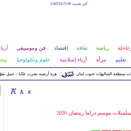
آخر تحديث GMT10:25:09
عاجلة
رياضة
ثقافة
إقتصاد
فن وموسيقى
أزياء
تعليم
مرأة
أزياء إسلامية
علوم وتكنولوجيا
بيئة
ة الشاليهات جنوب لبنان
هزة أرضية تضرب عنّايا – جبيل بقوّة 2.8 درجات على مقياس ريختر
لسلات موسم دراما رمضان 2026