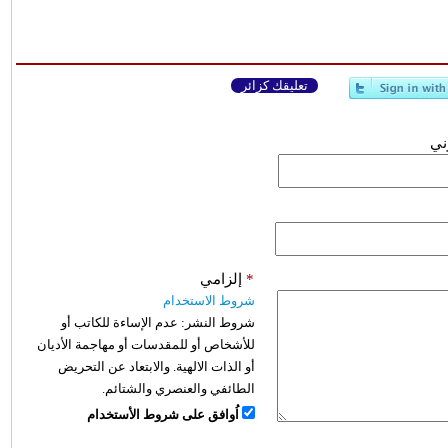
تعليقك كزائر
وني
*
إلزامي
شروط الاستخدام
شروط النشر:
عدم الإساءة للكاتب أو
للأشخاص أو للمقدسات أو مهاجمة الأديان
أو الذات الالهية. والابتعاد عن التحريض
الطائفي والعنصري والشتائم.
اُوافق على شروط الأستخدام