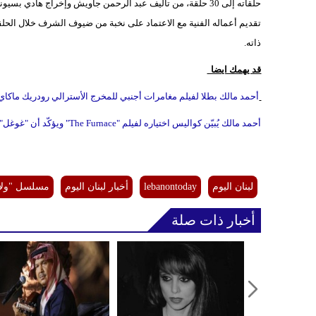
حلقاته إلى 30 حلقة، من تأليف عبد الرحمن جاويش وإخراج هاد
تقديم أعماله الفنية مع الاعتماد على نخبة من ضيوف الشرف خلال الحلق
ذاته.
قد يهمك ايضا
أحمد مالك بطلا لفيلم مغامرات أجنبي للمخرج الأسترالي رودريك ماكاي
أحمد مالك يُبيّن كواليس اختياره لفيلم "The Furnace" ويؤكّد أن "غوغل" السبب
لبنان اليوم
lebanontoday
أخبار لبنان اليوم
مسلسل "ولا
أخبار ذات صلة