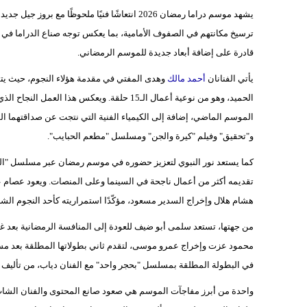
يشهد موسم دراما رمضان 2026 انتعاشًا فنيًا ملح
ترسيخ مكانتهم في الصفوف الأمامية، بما يعكس توجه صناع الدراما في 
قادرة على إضافة أبعاد جديدة للموسم الرمضاني.
يأتي الفنانان
أحمد مالك
وهدى المفتي في مقدمة هؤلاء النجوم، حيث ي
الموسم الماضي، إضافة إلى الكيمياء الفنية التي نتجت عن صداقتهما ا
و"تحقيق" وفيلم "كيرة والجن" ومسلسل "مطعم الحبايب".
كما يستعد نور النبوي لتعزيز حضوره في موسم رمضان عبر مسلسل "الح
تقديمه أكثر من أعمال ناجحة في السينما وعلى المنصات. ويعود عصام 
هشام هلال وإخراج السدير مسعود، مؤكّدًا استمراريته كأحد النجوم ال
في البطولة المطلقة بمسلسل "بحجر واحد" مع الفنان دياب، من تأليف وإ
واحدة من أبرز مفاجآت الموسم هي صعود صانع المحتوى والفنان الشاب