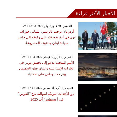
الأخبار الأكثر قراءة
GMT 18:33 2026 الخميس ,30 تموز / يوليو
أردوغان يرحب بالرئيس اللبناني جوزاف
عون في أنقرة ويؤكد على وقوفه إلى جانب
سيادة لبنان وحقوقه المشروعةً
GMT 01:33 2026 الخميس ,09 إبريل / نيسان
الأمم المتحدة تدعو إلى تحقيق دولي في
الغارات الإسرائيلية و لبنان يعلن الخميس
يوم حداد وطني على ضحاياه
GMT 02:41 2025 السبت ,16 آب / أغسطس
أبرز الأحداث اليوميّة لمواليد برج "القوس"
في أغسطس/ آب 2025