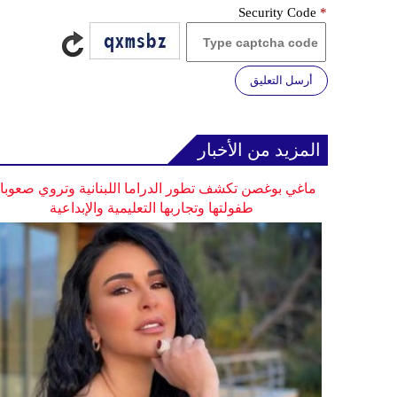
Security Code
*
أرسل التعليق
المزيد من الأخبار
ماغي بوغصن تكشف تطور الدراما اللبنانية وتروي صعوب
طفولتها وتجاربها التعليمية والإبداعية