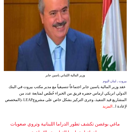
وزير المالية اللبناني ياسين جابر
بيروت ـ لبنان اليوم
عقد وزير المالية ياسين جابر اجتماعاً تنسيقياً مع مدير مكتب بيروت في البنك
الدولي انريكي ارماس حضره فريق من الخبراء خُصِّص لمتابعة عدد من
المشاريع قيد التنفيذ، وجرى التركيز بشكل خاص على مشروعLEAP ،(المخصص
لإعادة ا...
المزيد
ماغي بوغصن تكشف تطور الدراما اللبنانية وتروي صعوبات