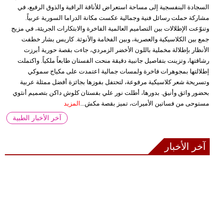
السجادة البنفسجية إلى مساحة استعراض للأناقة الراقية والذوق الرفيع، في
مشاركة حملت رسائل فنية وجمالية عكست مكانة الدراما السورية عربياً.
وتنوّعت الإطلالات بين التصاميم العالمية الفاخرة والابتكارات الجريئة، في مزيج
جمع بين الكلاسيكية والعصرية، وبين الفخامة والأنوثة. كاريس بشار خطفت
الأنظار بإطلالة مخملية باللون الأخضر الزمردي، جاءت بقصة حورية أبرزت
رشاقتها، وتزينت بتفاصيل جانبية دقيقة منحت الفستان طابعاً ملكياً. واكتملت
إطلالتها بمجوهرات فاخرة ولمسات جمالية اعتمدت على مكياج سموكي
وتسريحة شعر كلاسيكية مرفوعة، لتحتفل بفوزها بجائزة أفضل ممثلة عربية
بحضور واثق وأنيق. بدورها، أطلت نور علي بفستان كلوش داكن بتصميم أنثوي
مستوحى من فساتين الأميرات، تميز بقصة مكش...
المزيد
آخر الأخبار الطبية
آخر الأخبار