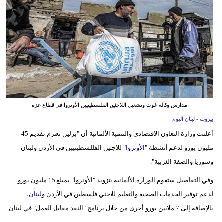
وسفر
ديكور
أخبار
إعلام
تعليم
مدارس وكالة غوث وتشغيل اللاجئين الفلسطينيين الأونروا في قطاع غزة
مرأة
بيروت - لبنان اليوم
أعلنت وزارة التعاون الاقتصادي والتنمية الألمانية أن "برلين تعتزم تقديم 45
أزياء
مليون يورو لدعم أنشطة "
الأونروا
" للاجئين الفللسطينيين في الأردن ولبنان
إسلامية
وسوريا والضفة الغربية".
علوم
وفي التفاصيل ستقوم الوزارة الألمانية بتزويد "الأونروا" بمبلغ 15 مليون يورو
وتكنولوجيا
لدعم توفير الخدمات الصحية والتعليم للاجئي فلسطين في الأردن و
لبنان
،
بيئة
بالإضافة إلى 7 ملايين يورو أخرى من خلال برنامج "النقد مقابل العمل" في لبنان.