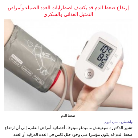
إرتفاع ضغط الدم قد يكشف اضطرابات الغدد الصماء وأمراض
التمثيل الغذائي والسكري
ضغط الدم
واشنطن ـ لبنان اليوم
تشير الدكتورة سيفينتش ماميدغوسينوفا، أخصائية أمراض القلب، إلى أن ارتفاع
ضغط الدم قد يكون مؤشرا على وجود خلل كامن في الغدة الدرقية أو الغدد