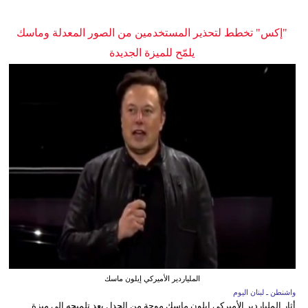
"إكس" تخطط لتحذير المستخدمين من الصور المعدلة وماسك
يلمّح للميزة الجديدة
الملياردير الأميركي إيلون ماسك
واشنطن ـ لبنان اليوم
أثار الملياردير الأميركي إيلون ماسك موجة من الجدل بعد تلميحه إلى ميزة