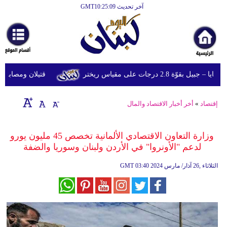
آخر تحديث GMT10:25:09
الرئيسية
أخبارعاجلة
رياضة
ة 2.8 درجات على مقياس ريختر
قتيلان ومصابون جراء 14 غارة إسرائيلية على شرق وجنوب
ثقافة
إقتصاد
إقتصاد
»
أخر أخبار الاقتصاد والمال
فن
وزارة التعاون الاقتصادي الألمانية تخصص 45 مليون يورو
وموسيقى
لدعم "الأونروا" في الأردن ولبنان وسوريا والضفة
أزياء
03:40 2024 الثلاثاء ,26 آذار/ مارس
GMT
صحة
وتغذية
سياحة