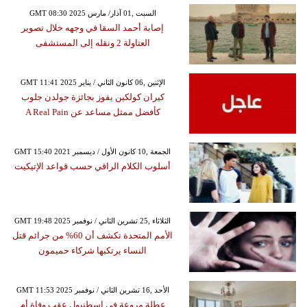
GMT 08:30 2025 السبت ,01 آذار/ مارس
إصابة أحمد السقا في وجهه خلال تصوير
العتاولة 2 ونقله إلى المستشفى
GMT 11:41 2025 الإثنين ,06 كانون الثاني / يناير
كيران كولكين يفوز بجائزة جولدن جلوب
كأفضل ممثل مساعد عن A Real Pain
GMT 15:40 2021 الجمعة ,10 كانون الأول / ديسمبر
أسلوب الكلام الراقي حسب قواعد الإتيكيت
GMT 19:48 2025 الثلاثاء ,25 تشرين الثاني / نوفمبر
الأمم المتحدة تكشف أن 60% من جرائم قتل
النساء يرتكبها شركاء حميمون
GMT 11:53 2025 الأحد ,16 تشرين الثاني / نوفمبر
عطلة مروعة في إسطنبول عقب وفاة أم