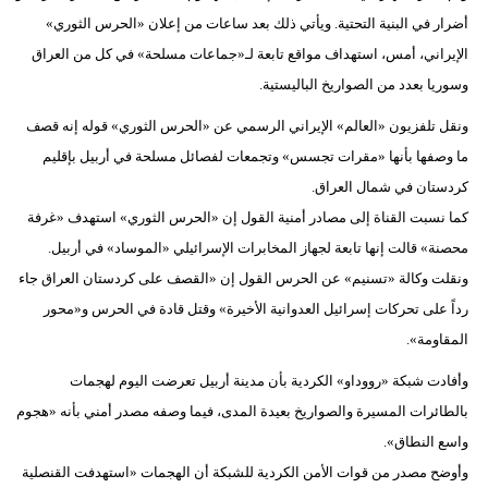
أضرار في البنية التحتية. ويأتي ذلك بعد ساعات من إعلان «الحرس الثوري»
الإيراني، أمس، استهداف مواقع تابعة لـ«جماعات مسلحة» في كل من العراق
وسوريا بعدد من الصواريخ الباليستية.
ونقل تلفزيون «العالم» الإيراني الرسمي عن «الحرس الثوري» قوله إنه قصف
ما وصفها بأنها «مقرات تجسس» وتجمعات لفصائل مسلحة في أربيل بإقليم
كردستان في شمال العراق.
كما نسبت القناة إلى مصادر أمنية القول إن «الحرس الثوري» استهدف «غرفة
محصنة» قالت إنها تابعة لجهاز المخابرات الإسرائيلي «الموساد» في أربيل.
ونقلت وكالة «تسنيم» عن الحرس القول إن «القصف على كردستان العراق جاء
رداً على تحركات إسرائيل العدوانية الأخيرة» وقتل قادة في الحرس و«محور
المقاومة».
وأفادت شبكة «رووداو» الكردية بأن مدينة أربيل تعرضت اليوم لهجمات
بالطائرات المسيرة والصواريخ بعيدة المدى، فيما وصفه مصدر أمني بأنه «هجوم
واسع النطاق».
وأوضح مصدر من قوات الأمن الكردية للشبكة أن الهجمات «استهدفت القنصلية