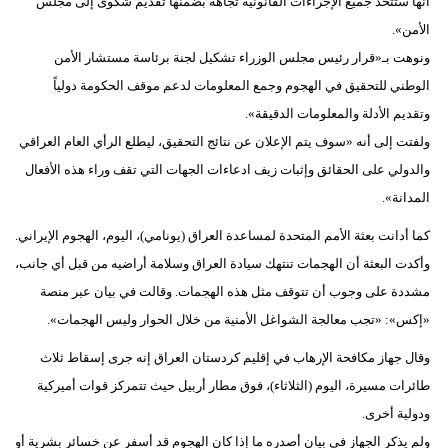
أنها ستتخذ جميع الإجراءات القانونية تجاهه بضمنها تقديم شكوى إلى مجلس
الأمن».
ونوهت بـ«قرار رئيس مجلس الوزراء تشكيل لجنة برئاسة مستشار الأمن
الوطني للتحقيق في الهجوم وجمع المعلومات لدعم موقف الحكومة دولياً
وتقديم الأدلة والمعلومات الدقيقة».
ولفتت إلى أنه «سوف يتم الإعلان عن نتائج التحقيق، ليطلع الرأي العام العراقي
والدولي على الحقائق وإثبات زيف ادعاءات الجهات التي تقف وراء هذه الأفعال
المدانة».
كما أدانت بعثة الأمم المتحدة لمساعدة العراق (يونامي)، اليوم، الهجوم الإيراني.
وأكدت البعثة أن الهجمات تنتهك سيادة العراق وسلامة أراضيه من قبل أي جانب،
مشددة على وجوب أن تتوقف مثل هذه الهجمات. وقالت في بيان عبر منصة
«إكس»: «تجب معالجة الشواغل الأمنية من خلال الحوار وليس الهجمات».
وقال جهاز مكافحة الإرهاب في إقليم كردستان العراق إنه جرى إسقاط ثلاث
طائرات مسيرة، اليوم (الثلاثاء)، فوق مطار أربيل حيث تتمركز قوات أميركية
ودولية أخرى.
ولم يذكر الجهاز في بيان أصدره ما إذا كان الهجوم قد أسفر عن خسائر بشرية أو