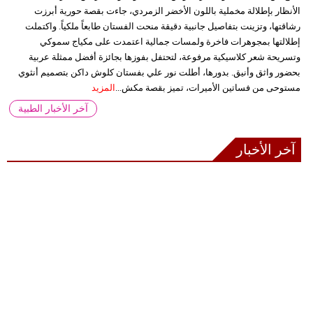
الأنظار بإطلالة مخملية باللون الأخضر الزمردي، جاءت بقصة حورية أبرزت
رشاقتها، وتزينت بتفاصيل جانبية دقيقة منحت الفستان طابعاً ملكياً. واكتملت
إطلالتها بمجوهرات فاخرة ولمسات جمالية اعتمدت على مكياج سموكي
وتسريحة شعر كلاسيكية مرفوعة، لتحتفل بفوزها بجائزة أفضل ممثلة عربية
بحضور واثق وأنيق. بدورها، أطلت نور علي بفستان كلوش داكن بتصميم أنثوي
مستوحى من فساتين الأميرات، تميز بقصة مكش...
المزيد
آخر الأخبار الطبية
آخر الأخبار