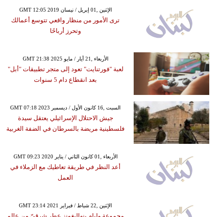
GMT 12:05 2019 الإثنين ,01 إبريل / نيسان
ترى الأمور من منظار واقعي تتوسع أعمالك
وتحرز أرباحًا
GMT 21:38 2025 الأربعاء ,21 أيار / مايو
لعبة "فورتنايت" تعود إلى متجر تطبيقات "أبل"
بعد انقطاع دام 5 سنوات
GMT 07:18 2023 السبت ,16 كانون الأول / ديسمبر
جيش الاحتلال الإسرائيلي يعتقل سيدة
فلسطينية مريضة بالسرطان في الضفة الغربية
GMT 09:23 2020 الأربعاء ,01 كانون الثاني / يناير
أعد النظر في طريقة تعاطيك مع الزملاء في
العمل
GMT 23:14 2021 الإثنين ,22 شباط / فبراير
مجموعة وليام بنهاليغونز عطر شرقيّ من عالم