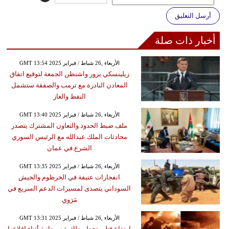
أرسل التعليق
أخبار ذات صلة
GMT 13:54 2025 الأربعاء ,26 شباط / فبراير
زيلينسكي يزور واشنطن الجمعة لتوقيع اتفاق
المعادن النادرة مع ترمب والصفقة ستشمل
النفط والغاز
GMT 13:40 2025 الأربعاء ,26 شباط / فبراير
ملف ضبط الحدود والتعاون المشترك يتصدر
محادثات الملك عبدالله مع الرئيس السوري
الشرع في عمان
GMT 13:35 2025 الأربعاء ,26 شباط / فبراير
انفجارات عنيفة في الخرطوم والجيش
السوداني يتصدى لمسيرات الدعم السريع في
مَرَوي
GMT 13:31 2025 الأربعاء ,26 شباط / فبراير
ارتفاع قتلى تحطم طائرة سودانية أثناء إقلاعها