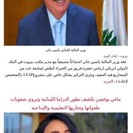
وزير المالية اللبناني ياسين جابر
بيروت ـ لبنان اليوم
عقد وزير المالية ياسين جابر اجتماعاً تنسيقياً مع مدير مكتب بيروت في البنك
الدولي انريكي ارماس حضره فريق من الخبراء خُصِّص لمتابعة عدد من
المشاريع قيد التنفيذ، وجرى التركيز بشكل خاص على مشروعLEAP ،(المخصص
لإعادة ا...
المزيد
ماغي بوغصن تكشف تطور الدراما اللبنانية وتروي صعوبات
طفولتها وتجاربها التعليمية والإبداعية