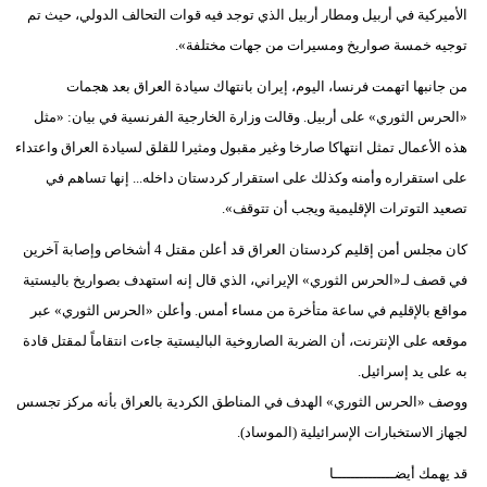
الأميركية في أربيل ومطار أربيل الذي توجد فيه قوات التحالف الدولي، حيث تم
توجيه خمسة صواريخ ومسيرات من جهات مختلفة».
من جانبها اتهمت فرنسا، اليوم، إيران بانتهاك سيادة العراق بعد هجمات
«الحرس الثوري» على أربيل. وقالت وزارة الخارجية الفرنسية في بيان: «مثل
هذه الأعمال تمثل انتهاكا صارخا وغير مقبول ومثيرا للقلق لسيادة العراق واعتداء
على استقراره وأمنه وكذلك على استقرار كردستان داخله... إنها تساهم في
تصعيد التوترات الإقليمية ويجب أن تتوقف».
كان مجلس أمن إقليم كردستان العراق قد أعلن مقتل 4 أشخاص وإصابة آخرين
في قصف لـ«الحرس الثوري» الإيراني، الذي قال إنه استهدف بصواريخ باليستية
مواقع بالإقليم في ساعة متأخرة من مساء أمس. وأعلن «الحرس الثوري» عبر
موقعه على الإنترنت، أن الضربة الصاروخية الباليستية جاءت انتقاماً لمقتل قادة
به على يد إسرائيل.
ووصف «الحرس الثوري» الهدف في المناطق الكردية بالعراق بأنه مركز تجسس
لجهاز الاستخبارات الإسرائيلية (الموساد).
قد يهمك أيضــــــــــــــا