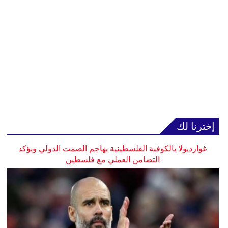
إخترنا لك
غوارديولا بالكوفية الفلسطينية يهاجم الصمت الدولي ويؤكد
التضامن العملي مع فلسطين