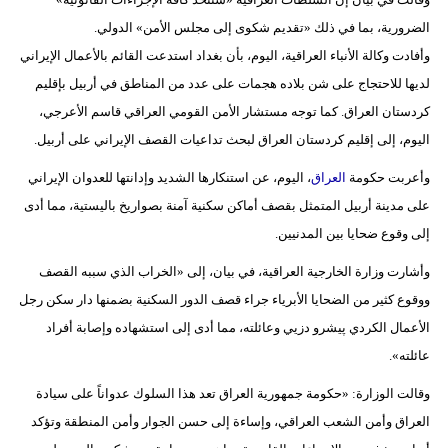
مدوَّنات
الضرورية، بما في ذلك «تقديم شكوى إلى مجلس الأمن» الدولي.
أبراج
وأفادت وكالة الأنباء العراقية، اليوم، بأن بغداد استدعت القائم بالأعمال الإيراني
لديها للاحتجاج على شن بلاده هجمات على عدد من المناطق في أربيل بإقليم
فيديو
كردستان العراق. كما توجه مستشار الأمن القومي العراقي قاسم الأعرجي،
اليوم، إلى إقليم كردستان العراق لبحث تداعيات القصف الإيراني على أربيل.
سيارات
وأعربت حكومة
العراق
، اليوم، عن استنكارها الشديد وإدانتها للعدوان الإيراني
على مدينة أربيل المتمثل بقصف أماكن سكنية آمنة بصواريخ باليستية، مما أدى
إلى وقوع ضحايا بين المدنيين.
وأشارت وزارة الخارجية العراقية، في بيان، إلى «الخراب الذي سببه القصف
ووقوع كثير من الضحايا الأبرياء جراء قصف الدور السكنية بضمنها دار سكن رجل
الأعمال الكردي پيشرو دزيي وعائلته، مما أدى إلى استشهاده وإصابة أفراد
عائلته».
وقالت الوزارة: «حكومة جمهورية العراق تعد هذا السلوك عدواناً على سيادة
العراق وأمن الشعب العراقي، وإساءة إلى حسن الجوار وأمن المنطقة وتؤكد