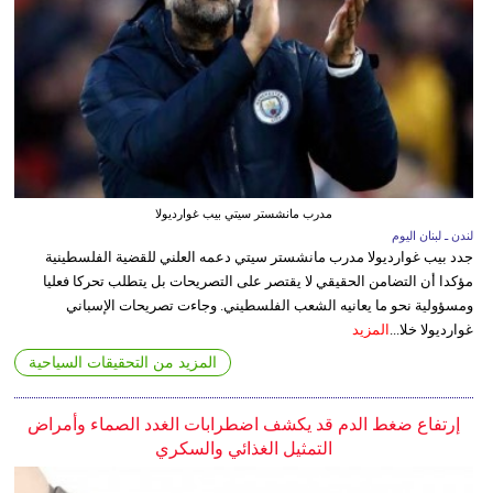
مدرب مانشستر سيتي بيب غوارديولا
لندن ـ لبنان اليوم
جدد بيب غوارديولا مدرب مانشستر سيتي دعمه العلني للقضية الفلسطينية
مؤكدا أن التضامن الحقيقي لا يقتصر على التصريحات بل يتطلب تحركا فعليا
ومسؤولية نحو ما يعانيه الشعب الفلسطيني. وجاءت تصريحات الإسباني
غوارديولا خلا...
المزيد
المزيد من التحقيقات السياحية
إرتفاع ضغط الدم قد يكشف اضطرابات الغدد الصماء وأمراض
التمثيل الغذائي والسكري