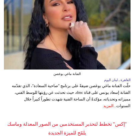
الفنانة ماغي بوغصن
القاهرة ـ لبنان اليوم
حلّت الفنانة ماغي بوغصن ضيفةً على برنامج "صاحبة السعادة"، الذي تقدّمه
الفنانة إسعاد يونس على قناة dmc، حيث تحدثت عن رؤيتها للوسط الفني،
مميزاته وتحدياته، مؤكدةً أن الساحة الفنية شهدت تطوراً كبيراً خلال
السنوات...
المزيد
"إكس" تخطط لتحذير المستخدمين من الصور المعدلة وماسك
يلمّح للميزة الجديدة