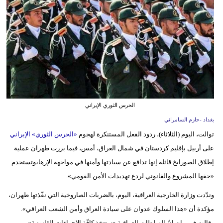
وسفر
ديكور
أخبار
إعلام
تعليم
الحرس الثوري الإيراني
مرأة
بغداد -حازم السامرائي
توالت، اليوم (الثلاثاء)، ردود الفعل المستنكرة لهجوم
«الحرس الثوري» الإيراني
أزياء
على أربيل بإقليم كردستان في شمال العراق، أمس، فيما بررت طهران عملية
إسلامية
إطلاق الصورايخ قائلة إنها تدافع عن سيادتها وأمنها في مواجهة الإرهابوتستخدم
علوم
«حقها المشروع والقانوني لردع تهديدات الأمن القومي».
وتكنولوجيا
وندّدت وزارة الخارجية العراقية، اليوم، بالضربات الصاروخية التي نفّذتها طهران،
بيئة
مؤكدة أن «هذا السلوك عدوان على سيادة العراق وأمن الشعب العراقي».
وقالت في بيان إنّ السلطات العراقية «ستتخذ كافّة الإجراءات القانونية»