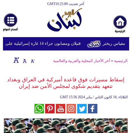
آخر تحديث GMT10:25:09
الرئيسية
أخبارعاجلة
رياضة
قتيلان ومصابون جراء 14 غارة إسرائيلية على شرق وجنوب لبنان
ثقافة
إقتصاد
الرئيسية
»
أخر الأخبار المحلية والعربية والعالمية
فن
إسقاط مسيرات فوق قاعدة أميركية في العراق وبغداد
وموسيقى
تتعهد بتقديم شكوى لمجلس الأمن ضد إيران
أزياء
15:56 2024 الثلاثاء ,16 كانون الثاني / يناير
GMT
صحة
وتغذية
سياحة