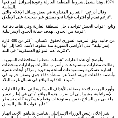
1974، وهذا يشمل شروط المنطقة العازلة وعودة إسرائيل لمواقعها
السابقة.
وقال أدرعي: "التقارير المتداولة في بعض وسائل الإعلام والتي
تزعم تقدم أو اقتراب قواتنا نحو دمشق غير صحيحة على الإطلاق".
وتابع: "قوات الجيش تتواجد داخل المنطقة العازلة وفي نقاط دفاعية
قريبة من الحدود، بهدف حماية الحدود الإسرائيلية".
من جانبه، وثق المرصد السوري لحقوق الانسان، "أكثر من 300 غارة
إسرائيلية" على الأراضي السورية منذ سقوط الأسد، لافتا إلى أنها
"دمّرت أهم المواقع العسكرية" في البلد.
وأوضح أن هذه الغارات "شملت معظم المحافظات السورية،
وطالت مطارات ومستودعات وأسراب طائرات ورادارات ومحطات
إشارة عسكرية ومستودعات أسلحة وذخيرة ومراكز أبحاث علمية
وأنظمة دفاعات جوية، فضلا عن منشأة دفاع جوي وسفن حربية في
ميناء اللاذقية الواقع في شمال غرب البلاد".
وأورد المرصد لائحة مفصّلة بالأهداف العسكرية التي طالتها الغارات
الإسرائيلية، مشيرا إلى أن ضرب هذه المواقع "يأتي في إطار تدمير
ما تبقى من السلاح ضمن مستودعات وقطع عسكرية كانت تسيطر
عليها قوات النظام السابق".
يثير إعلان رئيس الوزراء الإسرائيلي، بنيامين نتانياهو، الأحد، انهيار