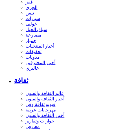
قفز
الجري
تنس
سيارات
غولف
سباق الخيل
مصارعة
جمباز
أخبار المنتخبات
تحقيقات
مدونات
أخبار المحترفين
غاليري
ثقافة
عالم الثقافة والفنون
أخبار الثقافة والفنون
فيديو ثقافة وفن
مهرجانات عربية
أخبار الثقافة والفنون
حوارات وتقارير
معارض