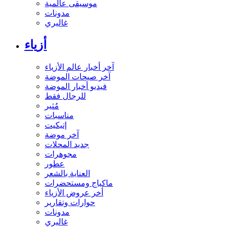
موسيقى عالمية
مدونات
غاليري
أزياء
آخر أخبار عالم الأزياء
آخر صيحات الموضة
فيديو أخبار الموضة
للرجال فقط
مُثير
مناسبات
إتيكيت
آخر موضة
جديد المحلات
مجوهرات
عطور
العناية بالشعر
ماكياج ومستحضرات
أخر عروض الأزياء
حوارات وتقارير
مدونات
غاليري