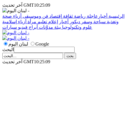
آخر تحديث GMT10:25:09
الرئيسية
أخبارعاجلة
رياضة
ثقافة
إقتصاد
فن وموسيقى
أزياء
صحة
وتغذية
سياحة وسفر
ديكور
أخبار
إعلام
تعليم
مرأة
أزياء إسلامية
علوم وتكنولوجيا
بيئة
مدوَّنات
أبراج
فيديو
سيارات
Google
لبنان اليوم
البحث
آخر تحديث GMT10:25:09