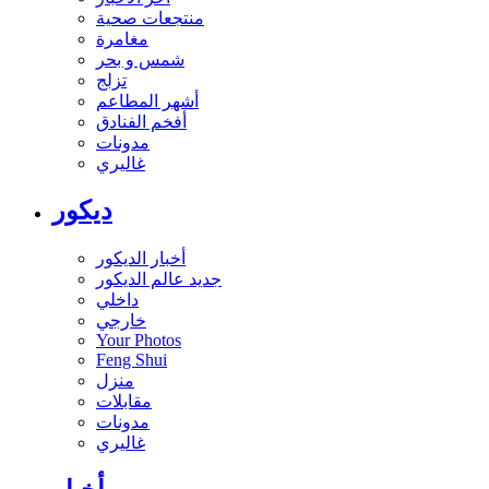
منتجعات صحية
مغامرة
شمس و بحر
تزلج
أشهر المطاعم
أفخم الفنادق
مدونات
غاليري
ديكور
أخبار الديكور
جديد عالم الديكور
داخلي
خارجي
Your Photos
Feng Shui
منزل
مقابلات
مدونات
غاليري