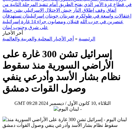
في قطاع غزة الأمر الذي يفتح الطريق أمام تنفيذ المرحلة الثانية من
اتفاق وقف إطلاق النار
جيش الاحتلال الإسرائيلي يشن حملة
اعتقالات واسعة في طولكرم
ضربتان جويتان إسرائيليتان تستهدفان
عنصرين في حزب الله
قتيلان ومصابون جراء 14 غارة إسرائيلية
على شرق وجنوب لبنان
أخر الأخبار
الرئيسية
»
أخر الأخبار المحلية والعربية والعالمية
إسرائيل تشن 300 غارة على
الأراضي السورية منذ سقوط
نظام بشار الأسد وأدرعي ينفي
وصول القوات دمشق
09:28 2024 الثلاثاء ,10 كانون الأول / ديسمبر
GMT