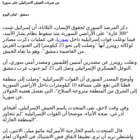
من ضربات الجيش الاسرائيلي على سوريا
دمشق - لبنان اليوم
ذكر المرصد السوري لحقوق الإنسان، الثلاثاء، أن إسرائيل شنت
"300 غارة" على الأراضي السورية منذ سقوط نظام بشار الأسد،
فيما توغلت قوات إسرائيلية داخل
سوريا
، في عمليات ذكرت مصادر
لوكالة رويترز أنها "وصلت إلى نحو 25 كيلومترا إلى الجنوب الغربي
من العاصمة دمشق"، وهو ما نفاه الجيش.
ونقلت رويترز عن مصدرين أمنيين إقليميين ومصدر أمني سوري، أن
التوغل العسكري الإسرائيلي وصل إلى 25 كم جنوب غرب دمشق.
وأوضح المصدر السوري أن القوات الإسرائيلية "وصلت إلى منطقة
قطنا التي تقع على مسافة 10 كيلومترات داخل الأراضي السورية
إلى الشرق من المنطقة منزوعة السلاح"، التي تفصل هضبة الجولان
عن سوريا.
وفي وقت لاحق، نفى المتحدث باسم الجيش الإسرائيلي، أفيخاي
أدرعي، صحة الأنباء، موضحا أن القوات الإسرائيلية "لم تتجاوز
المنطقة العازلة".
قال المتحدث باسم الخارجية الأميركية ماثيو ميلر، الاثنين، إن
واشنطن تريد أن ترى تطبيقا لاتفاق فض الاشتباك في الجولان لعام