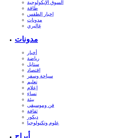
السوق الإيكولوجية
طاقة
اخبار الطقس
مدونات
غاليري
مدونات
أخبار
رياضة
ستايل
اقتصاد
سياحة وسفر
تعليم
إعلام
نساء
بيئة
فن وموسيقى
ثقافة
ديكور
علوم وتكنولوجيا
أبراج