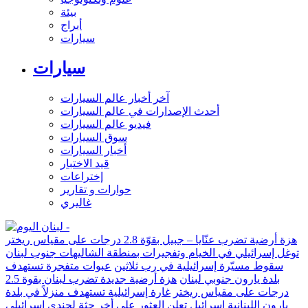
بيئة
أبراج
سيارات
سيارات
آخر أخبار عالم السيارات
أحدث الإصدارات في عالم السيارات
فيديو عالم السيارات
سوق السيارات
أخبار السيارات
قيد الاختبار
إختراعات
حوارات و تقارير
غاليري
هزة أرضية تضرب عنّايا – جبيل بقوّة 2.8 درجات على مقياس ريختر
توغل إسرائيلي في الخيام وتفجيرات بمنطقة الشاليهات جنوب لبنان
سقوط مسيّرة إسرائيلية في رب ثلاثين
عبوات متفجرة تستهدف
بلدة يارون جنوبي لبنان
هزة أرضية جديدة تضرب لبنان بقوة 2.5
درجات على مقياس ريختر
غارة إسرائيلية تستهدف منزلاً في بلدة
يارون اللبنانية
إسرائيل تعلن العثور على أخر جثة لجندي إسرائيلي