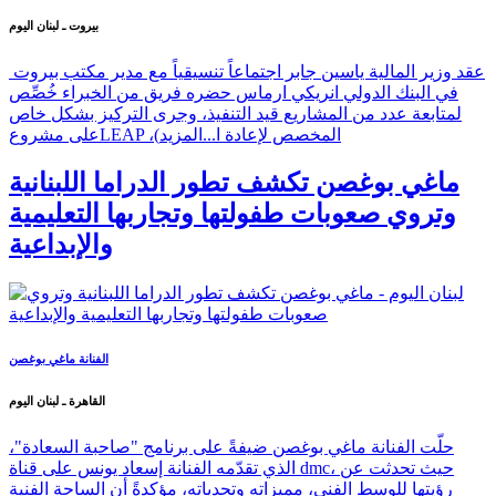
بيروت ـ لبنان اليوم
عقد وزير المالية ياسين جابر اجتماعاً تنسيقياً مع مدير مكتب بيروت
في البنك الدولي انريكي ارماس حضره فريق من الخبراء خُصِّص
لمتابعة عدد من المشاريع قيد التنفيذ، وجرى التركيز بشكل خاص
على مشروعLEAP ،(المخصص لإعادة ا...
المزيد
ماغي بوغصن تكشف تطور الدراما اللبنانية
وتروي صعوبات طفولتها وتجاربها التعليمية
والإبداعية
الفنانة ماغي بوغصن
القاهرة ـ لبنان اليوم
حلّت الفنانة ماغي بوغصن ضيفةً على برنامج "صاحبة السعادة"،
الذي تقدّمه الفنانة إسعاد يونس على قناة dmc، حيث تحدثت عن
رؤيتها للوسط الفني، مميزاته وتحدياته، مؤكدةً أن الساحة الفنية