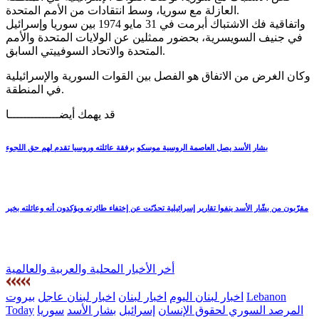
العازلة مع سوريا، وسط انتقادات من الأمم المتحدة.
واتفاقية فك الاشتباك أبرمت في 31 مايو 1974 بين سوريا وإسرائيل
في جنيف السويسرية، بحضور ممثلين عن الولايات المتحدة والأمم
المتحدة والاتحاد السوفييتي السابق.
وكان الغرض من الاتفاق هو الفصل بين القوات السورية والإسرائيلية
في المنطقة.
قد يهمك أيضــــــــــــــا
بشار الأسد يصل العاصمة الروسية موسكو برفقة عائلته وروسيا تقدم لهم حق اللجوء
مقرّبون من بشّار الأسد ينفوا تقارير إسرائيلية تحدّثت عن إختفاء طائرته ويؤكدون أنه وعائلته بخير
أخر الأخبار المحلية والعربية والعالمية
Lebanon
اخبار لبنان اليوم
اخبار لبنان
اخبار لبنان عاجل
بيروت
المرصد السوري لحقوق الإنسان
إسرائيل
بشار الأسد
سوريا
Today