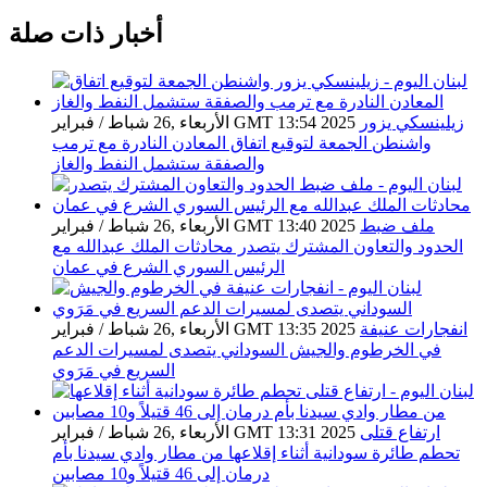
أخبار ذات صلة
زيلينسكي يزور
الأربعاء ,26 شباط / فبراير GMT 13:54 2025
واشنطن الجمعة لتوقيع اتفاق المعادن النادرة مع ترمب
والصفقة ستشمل النفط والغاز
ملف ضبط
الأربعاء ,26 شباط / فبراير GMT 13:40 2025
الحدود والتعاون المشترك يتصدر محادثات الملك عبدالله مع
الرئيس السوري الشرع في عمان
انفجارات عنيفة
الأربعاء ,26 شباط / فبراير GMT 13:35 2025
في الخرطوم والجيش السوداني يتصدى لمسيرات الدعم
السريع في مَرَوي
ارتفاع قتلى
الأربعاء ,26 شباط / فبراير GMT 13:31 2025
تحطم طائرة سودانية أثناء إقلاعها من مطار وادي سيدنا بأم
درمان إلى 46 قتيلاً و10 مصابين