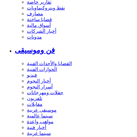
تقارير خاصة
نفط وبتروكيماويات
مصارف
قضايا ساخنة
أسواق مالية
أخبار الشركات
مدونات
فن وموسيقى
القضايا والأحداث الفنية
الحوارات الفنية
فيديو
أخبار النجوم
أسرار النجوم
حفلات ومهرجانات
تلفزيون
مقابلات
موسيقى عربية
سينما عالمية
مواهب واعدة
أخبار فنية
سينما عربية