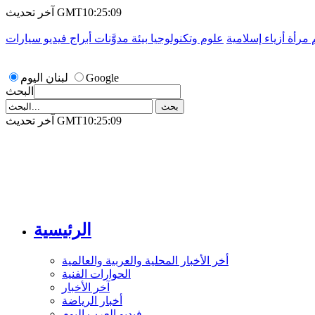
آخر تحديث GMT10:25:09
م
مرأة
أزياء إسلامية
علوم وتكنولوجيا
بيئة
مدوَّنات
أبراج
فيديو
سيارات
Google
لبنان اليوم
البحث
آخر تحديث GMT10:25:09
الرئيسية
أخر الأخبار المحلية والعربية والعالمية
الحوارات الفنية
آخر الأخبار
أخبار الرياضة
فيديو العرب اليوم