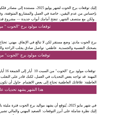
إليك توقعات برج الحوت لشهر يوليو 2025، 
بإحساس من عدم اليقين، خاصة في العمل والمشاريع المتوقفة، وقد ت
. ولكن مع منتصف الشهر، تنفتح أمامك أبواب جديدة — مشروع قدي
توقعات مولود برج "الحوت " من السبت 17 أيار إلى الجم
برج الحوت مادي: وضع مستقر لكن لا تبالغ في الإنفاق. مهني: تح
بصحتك النفسية والجسدية. عاطفي: تواصل صادق يجلب الراحة والطم
توقعات مولود برج "الحوت" من السبت 10 أيار إلى الجمع
المهنة: قد تواجه بعض التحديات في العمل، لكنك قادر على التغلب عل
العاطفة: علاقاتك العاطفية تحتاج إلى بعض الاهتمام. حاول أن تكون أ
هذا الشهر يشهد تحديات ع
في شهر مايو 2025، يُتوقع أن يشهد مواليد برج الحوت فتر
إليك نظرة شاملة على أبرز التوقعات:​ الصعيد المهني والمالي تشير