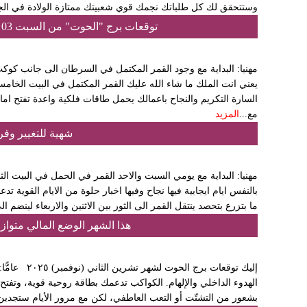
وستتحقق لك كل طلباتك نجمك قوي شعبيتك ممتازة الولادة في ال
توقعات برج "الحوت" من السبت 03 كانون الثاني إلى السبت 10 كانون الثاني 2026
مهنيا: البداية مع وجود القمر المكتمل في السرطان الى جانب كوك
يعني انت الملك ما شاء الله عليك القمر المكتمل في البيت الخامس 
السارة التكريم والنجاح باعمالك يحمل طاقات فلكية واعدة تفتح ام
مع...
المزيد
شهية للتغيير وف
مهنيا: البداية مع يومي السبت والاحد القمر في الحمل في البيت الث
بالنفس ايام ايجابية فيها نجاح وفيها اخبار حلوة من الايام القو
ما بتزرع بتحصد ينتقل القمر الى الثور بين الاثنين والاربعاء لينضم ا
هذا الشهر الوضع المالي متواز
إليك توقعات بر
الهدوء الداخلي والإلهام. الكواكب تدعمك بطاقة روحية قوية، وتفتح أم
بشعور من التشتّت أو التعب العاطفي، لكن مع مرور الأيام ستجدين 