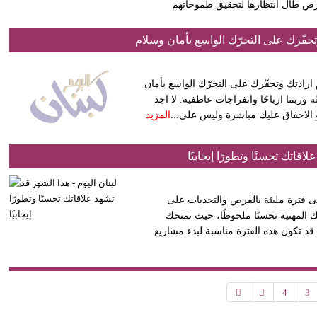
فرص طال انتظارها لتحقيق طموحاتهم
تحفّزك على التحرّك الواسع بأمان وسلام
م ارادتك وتحفّزك على التحرّك الواسع بأمان
وربما ارباحًا وانفراجات عاطفية. لا اجد
و الاخفاق عليك مباشرة وليس على...
المزيد
اقاتك تحسنًا وتطورًا إيجابيًا
 الحوت إلى فترة مليئة بالفرص والتحديات على
 المهنية تحسنًا ملحوظًا، حيث تمنحك
 تكون هذه الفترة مناسبة لبدء مشاريع
4
3