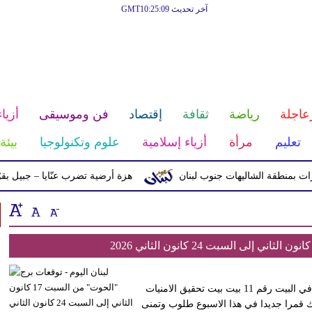
آخر تحديث GMT10:25:09
عاجلة
رياضة
ثقافة
إقتصاد
فن وموسيقى
أزياء
تعليم
مرأة
أزياء إسلامية
علوم وتكنولوجيا
بيئة
بمنطقة الشاليهات جنوب لبنان
هزة أرضية تضرب عنّايا – جبيل بقوّة 2.8 درجات على مقياس ريختر
مهنيا: البداية مع يومي السبت والاحد ولادة القمر الجديد في الجدي في البيت رقم 11 بيت بيت تحقيق الامنيات
يك قمرا جديدا في هذا الاسبوع طلوب وتمنى