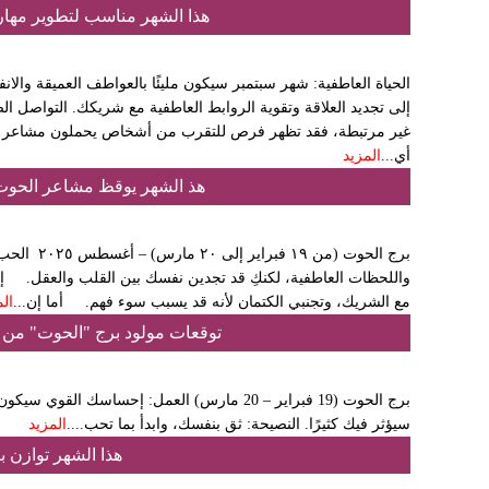
هذا الشهر مناسب لتطوير مها
الحياة العاطفية: شهر سبتمبر سيكون مليئًا بالعواطف العميقة والان
إلى تجديد العلاقة وتقوية الروابط العاطفية مع شريكك. التواصل الص
غير مرتبطة، فقد تظهر فرص للتقرب من أشخاص يحملون مشاعر ص
أي...
المزيد
هذ الشهر يوقظ مشاعر الحوت و
برج الحوت (من
واللحظات العاطفية، لكنكِ قد تجدين نفسك بين القلب والعقل. إ
مع الشريك، وتجنبي الكتمان لأنه قد يسبب سوء فهم. أما إن...
ال
توقعات مولود برج "الحوت" من السبت 12 تموز إلى السبت 
برج الحوت (19 فبراير – 20 مارس) العمل: إحساسك 
سيؤثر فيك كثيرًا. النصيحة: ثق بنفسك، وابدأ بما تحب....
المزيد
هذا الشهر توازن 