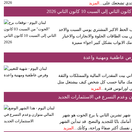
جدي تشجعك على...
المزيد
ب الحظ الاكبر المشتري يومي السبت والاحد
بيت الطاقات الحلوة والانجازات والاخبار
امك الابواب بشكل كبير اجواء مميزة
رص عاطفية ومهنية واعدة
اني بيت المقدرات المالية والممتلكات والثقة
ية تدعمك ماليا حسب كل شخص كيف بيشتغل متل
لى اورانوس فترة...
المزيد
ن وعدم التسرع في الاستثمارات الجديد
ج الحوت لشهر تشرين الثاني (نوفمبر) ٢٠٢٥ عامًّا: شهر تشرين الثاني يا برج الحوت هو شهر
امك بابًا للتجديد والنضج. قد تبدأين الشهر
نفسك أكثر صفاءً وراحة، وكأنك...
المزيد