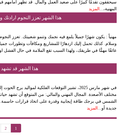
سيحققون تقدمًا كبيرًا على صعيد العمل والمال. قد تظهر أمامهم 
المهنية،...
المزيد
هذا الشهر تعزز النجوم ارادتك و
مهنياً : يكون شهرًا جميلاً يلمع فيه نجمك وتنمو شعبيتك. تعزز النجو
وسلام. كذلك تحمل إليك ازدهارًا للمشاريع ومكافآت وتطورات جميلة 
عائقًا مهمًّا في طريقك، ولهذا السبب تقع الملامة في حال الفشل ا
هذا الشهر قد تشهد عل
في شهر مارس 2025، تشير التوقعات الفلكية لمواليد برج
مختلف الأصعدة. المجال المهني والمالي: من المتوقع أن تشهد حياتك
الشمس في برجك طاقة إيجابية وقدرة على اتخاذ قرارات حاسمة. قد
جديدة أو...
المزيد
2
1