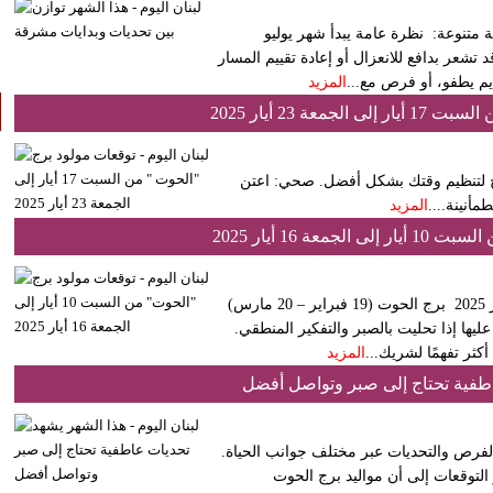
مستندة إلى مصادر فلكية متنوعة: نظرة عامة يبدأ شهر يوليو
شعر بدافع للانعزال أو إعادة تقييم المسار
م يطفو، أو فرص مع...
المزيد
عة 23 أيار 2025
تاج لتنظيم وقتك بشكل أفضل. صحي: اعتن
أنينة....
المزيد
ة 16 أيار 2025
توقعات مولود برج "الحوت" من السبت 10 أيار إلى الجمعة 16 أيار 2025 برج الحوت (19 فبراير – 20 مارس)
يها إذا تحليت بالصبر والتفكير المنطقي.
كثر تفهمًا لشريك...
المزيد
اطفية تحتاج إلى صبر وتواصل أفضل
ة مليئة بالفرص والتحديات عبر مختلف جوانب الحياة.
 التوقعات إلى أن مواليد برج الحوت