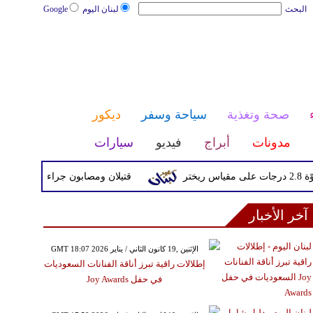
البحث
لبنان اليوم
Google
صحة وتغذية
سياحة وسفر
ديكور
مدونات
أبراج
فيديو
سيارات
قتيلان ومصابون جراء 14 غارة إسرائيلية على شرق وجنوب لبنان
آخر الأخبار
GMT 18:07 2026 الإثنين ,19 كانون الثاني / يناير
إطلالات راقية تبرز أناقة الفنانات السعوديات
في حفل Joy Awards