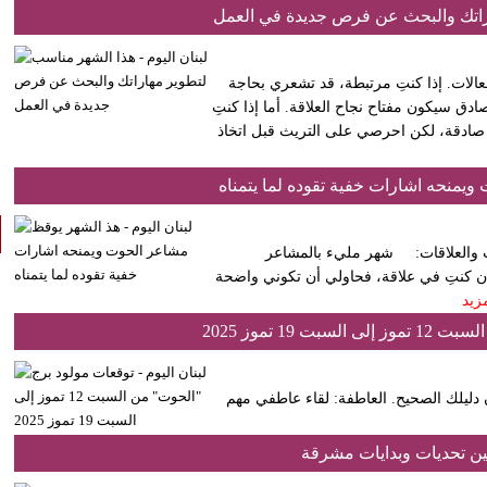
راتك والبحث عن فرص جديدة في العمل
فعالات. إذا كنتِ مرتبطة، قد تشعري بحاجة
ادق سيكون مفتاح نجاح العلاقة. أما إذا كنتِ
ادقة، لكن احرصي على التريث قبل اتخاذ
يمنحه اشارات خفية تقوده لما يتمناه
 ١٩ فبراير إلى ٢٠ مارس) – أغسطس ٢٠٢٥ الحب والعلاقات: شهر مليء بالمشاعر
ن كنتِ في علاقة، فحاولي أن تكوني واضحة
مزيد
19 تموز 2025
القوي سيكون دليلك الصحيح. العاطفة: لقاء عاطفي مهم
بين تحديات وبدايات مشرقة