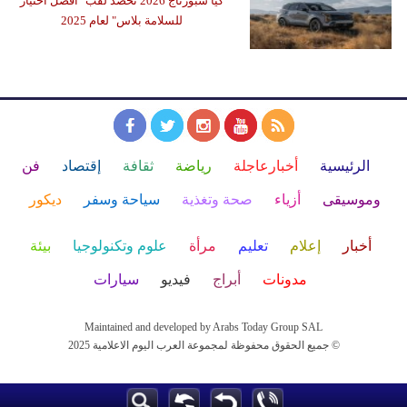
كيا سبورتاج 2026 تحصد لقب "أفضل اختيار
للسلامة بلاس" لعام 2025
الرئيسية
أخبارعاجلة
رياضة
ثقافة
إقتصاد
فن
وموسيقى
أزياء
صحة وتغذية
سياحة وسفر
ديكور
أخبار
إعلام
تعليم
مرأة
علوم وتكنولوجيا
بيئة
مدونات
أبراج
فيديو
سيارات
Maintained and developed by Arabs Today Group SAL
جميع الحقوق محفوظة لمجموعة العرب اليوم الاعلامية 2025 ©