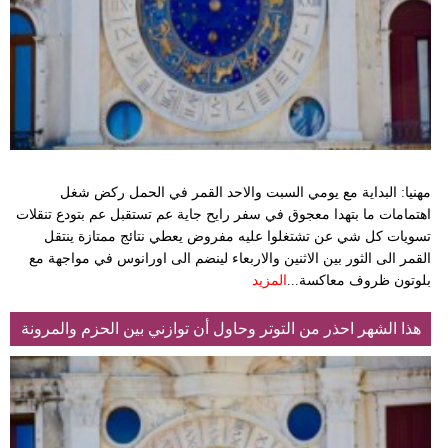
وسفر
ديكور
أخبار
إعلام
تعليم
مهنيا: البداية مع يومي السبت والاحد القمر في الحمل ركض شغل
اهتمامات ما بتهدا معجوق في سفر رايح جاية عم تستقبل عم بتودع تنقلات
مرأة
تسويات كل شي عن تشتغلوا عليه مفروض يعطي نتائج ممتازة ينتقل
القمر الى الثور بين الاثنين والاربعاء لينضم الى اورانوس في مواجهة مع
أزياء
بلوتون ظروف معاكسة...
المزيد
إسلامية
هذا الشهر احذر من التوتر وحاول أن توازني بين الحزم والمرونة
علوم
وتكنولوجيا
بيئة