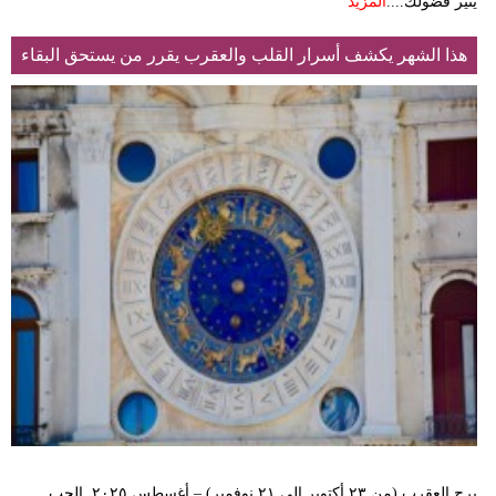
يثير فضولك....
المزيد
هذا الشهر يكشف أسرار القلب والعقرب يقرر من يستحق البقاء
برج العقرب (من ٢٣ أكتوبر إلى ٢١ نوفمبر) – أغسطس ٢٠٢٥ الحب