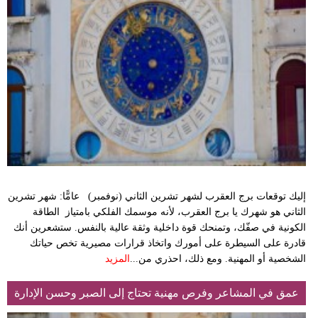
مدوَّنات
أبراج
فيديو
سيارات
إليك توقعات برج العقرب لشهر تشرين الثاني (نوفمبر) عامًّا: شهر تشرين
الثاني هو شهرك يا برج العقرب، لأنه موسمك الفلكي بامتياز الطاقة
الكونية في صفّك، وتمنحك قوة داخلية وثقة عالية بالنفس. ستشعرين أنك
قادرة على السيطرة على أمورك واتخاذ قرارات مصيرية تخص حياتك
الشخصية أو المهنية. ومع ذلك، احذري من...
المزيد
عمق في المشاعر وفرص مهنية تحتاج إلى الصبر وحسن الإدارة