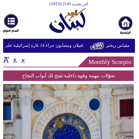
آخر تحديث GMT10:25:09
الرئيسية
أخبارعاجلة
رياضة
قتيلان ومصابون جراء 14 غارة إسرائيلية على شرق وجنوب لبنان
ثقافة
Monthly Scorpio
إقتصاد
فن
تحوّلات مهمة وقوة داخلية تفتح لك أبواب النجاح
وموسيقى
أزياء
صحة
وتغذية
سياحة