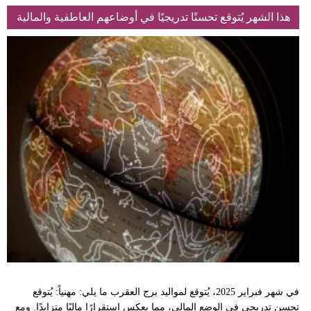
هذا الشهر يُتوقع تحسنًا تدريجيًا في أوضاعهم العاطفية والمالية
في شهر فبراير 2025، يُتوقع لمواليد برج العقرب ما يلي: مهنياً: يُتوقع
تحسن تدريجي في الوضع المالي، مما يعكس استقرارًا ماليًا متزايدًا. ومع