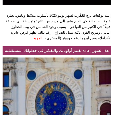
إليك توقعات برج العَقْرَب لشهر يوليو 2025 بأسلوب مبسّط ودقيق: نظرة
عامة الطالع الفلكي العام يشير إلى مزيج بين نتائج "متوسطة إلى ضعيفة
قليلًا" في الكثير من النواحي—بسبب وجود الشمس في بيت الحظوز
الثاني، ومريخ القوي لكنه يميل للصراع .رغم ذلك، تظهر فرص عابرة
لأهدافك، ومن أبرزها دعم جويبيتر (المشتري)...
المزيد
هذا الشهر إعادة تقييم أولوياتك والتفكير في خطواتك المستقبلية