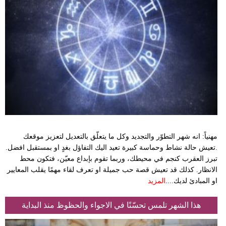
مهنياً: انه شهر التطوّر والتجديد وكل ما يتعلّق بالتعديل لتعزيز موقعك
.تعيش حالة نشاط وحماسة كبيرة تعيد اليك التفاؤل بغدٍ او بمستقبل افضل.
تبرز العقرب كنجم في محيطك، وربما تقوم بإبداع معيّن، فتكون محط
الانظار. كذلك قد تعيش قصة حب جميلة او تعرف لقاء مهمًا يقلب المعايير
او المبادئ لديك....
المزيد
هذا الشهر تلمس تحسّنًا في الاجواء والحظوظ منذ البداية