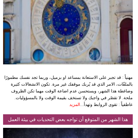
مهنياً : قد تجبر على الاستعانة بمساعد او بزميل، وربما تجد نفسك مطمورًا
بالملفّات، الامر الذي قد يُربك موقفك غير مرة. تكون الانشغالات كثيرة
وضاغطة هذا الشهر، ويستحسن عدم اضاعة الوقت مهما تكن الظروف
ملحة. لا تقصّر في واجبك ولا تستخف بقيمة الوقت ولا بالمسؤوليات.
عاطفياً : تقوى الروابط وتهدأ...
المزيد
هذا الشهر من المتوقع أن تواجه بعض التحديات في بيئة العمل