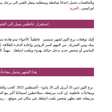
والتناقضات تحمل احداثا ضاغطة ومتطلبة ينتقل القمر الى برجك بين ا
اورانوس...
المزيد
استقرار عاطفي يميل إلى الفتور 
إليك توقعات برج الثور لشهر سبتمبر: عاطفياً: الأجواء تبدو هادئة نسب
بينك وبين الشريك. من المهم كسر الروتين وإعادة الدفء للعلاقة
الماضي أو شخص جديد يدخل حياتك بهدوء ويلفت انتباهك. مهنياً: ا
هذا الشهر يحمل مفاجآ
برج الثور (من 20 أبر
ومفاجآت عاطفية. إن كنت مرتبطة، ستلاحظين انسجامًا أكبر مع ال
مرتبطة، فقد يظهر شخص يلفت انتباهك في مكان غير متوقع… ربما.