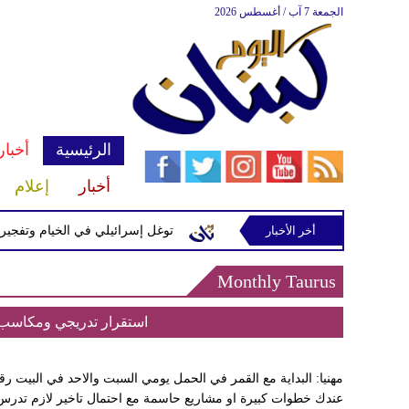
الجمعة 7 آب / أغسطس 2026
الرئيسية
أخبار
أخبار
إعلام
أخر الأخبار
رة إسرائيلية في رب ثلاثين
توغل إسرائيلي في الخيام وتفجيرات بم
Monthly Taurus
استقرار تدريجي ومكاسب 
عندك خطوات كبيرة او مشاريع حاسمة مع احتمال تاخير لازم تدرس 