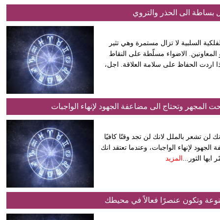
ل بساطة الى الحذر والتروي
فلكية السلبية لا تزال مستمرة وهي تثير
المعاونين. الاضواء مسلّطة على النقاط
اذا اردت الحفاظ على سلامة العلاقة. اجل،
ت المجهر وتحتاج الى مضاعفة الجهود لإنهاء الواجبات
ك لن تشعر بالملل لانك لن تجد وقتًا كافيًا
 الجهود لإنهاء الواجبات، وعندما تعتقد انك
ايها الثور...
المزيد
نوعة وتكون عنصرًا فعالاً في محيطك