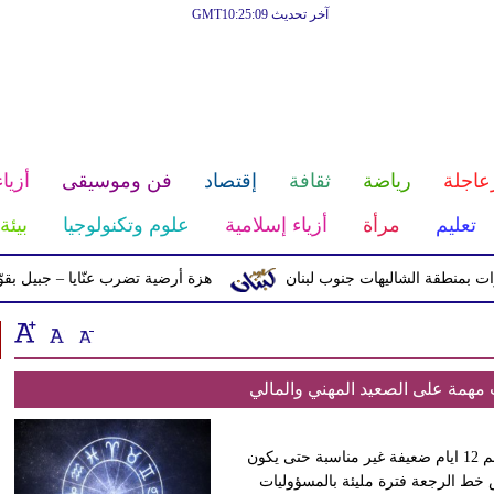
آخر تحديث GMT10:25:09
عاجلة
رياضة
ثقافة
إقتصاد
فن وموسيقى
أزياء
تعليم
مرأة
أزياء إسلامية
علوم وتكنولوجيا
بيئة
نطقة الشاليهات جنوب لبنان
هزة أرضية تضرب عنّايا – جبيل بقوّة 2.8 درجات على مقياس ريختر
مهمة على الصعيد المهني والمالي
مهنيا: البداية مع القمر في الحمل يومي السبت والاحد في البيت رقم 12 ايام ضعيفة غير مناسبة حتى يكون
خط الرجعة فترة مليئة بالمسؤوليات