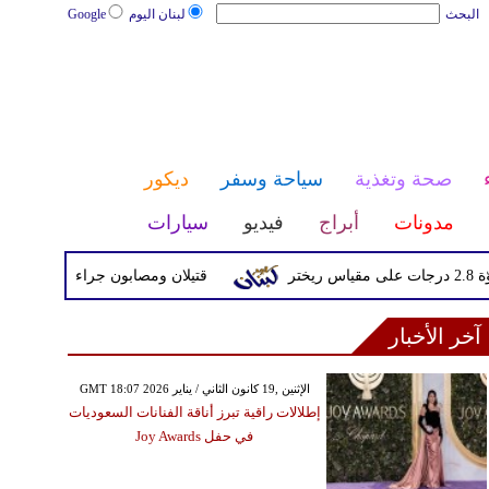
البحث
لبنان اليوم
Google
صحة وتغذية
سياحة وسفر
ديكور
مدونات
أبراج
فيديو
سيارات
قتيلان ومصابون جراء 14 غارة إسرائيلية على شرق وجنوب لبنان
آخر الأخبار
GMT 18:07 2026 الإثنين ,19 كانون الثاني / يناير
إطلالات راقية تبرز أناقة الفنانات السعوديات
في حفل Joy Awards