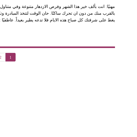
مهنيًا: انت بألف خير هذا الشهر وفرص الازدهار متنوعة وفي متناول ي
بالقرب منك من دون ان تحرك ساكنًا. حان الوقت لتتخذ المبادرة وت
يغط على شرفتك كل صباح هذه الايام فلا تدعه يطير بعيداً. عاطفيًا 
2
1