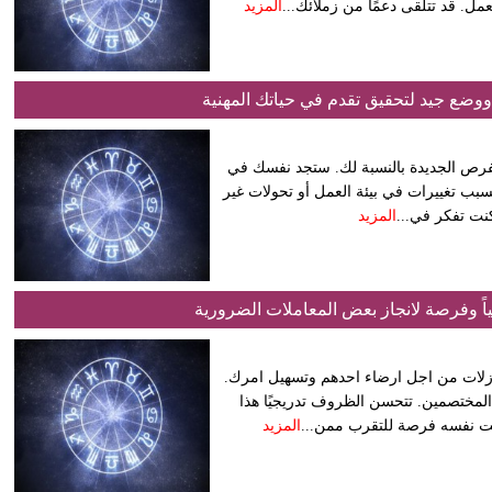
مل. قد تتلقى دعمًا من زملائك...
المزيد
 ووضع جيد لتحقيق تقدم في حياتك المهنية
يناير سيكون مليئاً بالفرص الجديدة بالنسبة لك. ستجد نفسك في
سبب تغييرات في بيئة العمل أو تحولات غير
نت تفكر في...
المزيد
ً وفرصة لانجاز بعض المعاملات الضرورية
تنازلات من اجل ارضاء احدهم وتسهيل امرك.
المختصمين. تتحسن الظروف تدريجيًا هذا
وقت نفسه فرصة للتقرب ممن...
المزيد