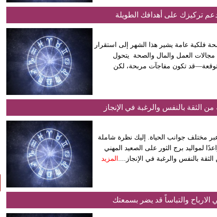
تدعم تركيزك على أهدافك الطويلة
بتفصيل شامِل ومبسط: لمحة فلكية عامة يشير هذا الشهر إلى استقرار
 مجالات العمل والمال والصحة يتحول
 متوقعة—قد تكون مفاجآت مربحة، لكن
من الثقة بالنفس والرغبة في الإنجاز
تحديات عبر مختلف جوانب الحياة. إليك نظرة شاملة
​ الصعيد المهني والمالي يُعتبر مايو 2025 شهرًا واعدًا لمواليد برج الثور على الصعيد المهني
قة بالنفس والرغبة في الإنجاز....
المزيد
ي الارباح والتباساً قد يضر بسمعتك