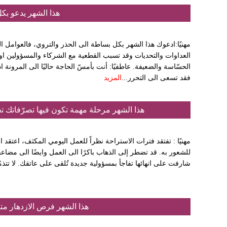
هذا الشهر يدعو بك
مهنيًا:ادعوك هذا الشهر بكل بساطة الى الحذر والتروي، فالعوامل ال
العداوات والتحديات وقد تسبب القطعية مع الشركاء والمسؤولين او 
الحسّاسة والضعيفة. عاطفيًا: أنت بأمسّ الحاجة حاليًا الى المرونة 
فقد تسعى الى التحرر...
المزيد
هذا الشهر مرحلة مهمة تكون فيها تصرّفاتك تح
مهنيًا : تفتقد فترات الاستراحة نظراً للعمل اليومي المكثف، اعتقد ان
للشعور به. قد تضطر إلى الذهاب باكرًا الى العمل وايضًا الى مضاعفة
شارفت على انهائها تفاجأ بمسؤولية جديدة تُلقى على عاتقك. لا تتذمّر 
هذا الشهر فرص الازدهار مت