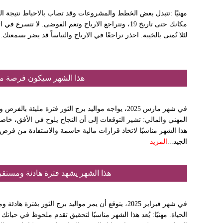
مهنيًا :تتبدل بعض الخطط والمشروعات وقد تصاب بالاحباط نتيجة الت
مكانك حتى تاريخ 19، وتتراجع الارباح وتعم الفوضى. لا 
لئلا تُمنى بالخيبة. احذر تراجعًا في الارباح والتباساً قد يضر بسمعتك
هذا الشهر سيكون فرصة ما
في شهر مارس 2025، يواجه مواليد برج الثور فترة مليئة
المهني والمالي: تشير التوقعات إلى أن النجاح يلوح في الأفق، خا
هذا الشهر مناسبًا لاتخاذ قرارات مالية حاسمة والاستفادة من فرص 
الجيد...
المزيد
هذا الشهر يشهد فترة هادئة ومستق
في شهر فبراير 2025، يتوقع أن يمر مواليد برج الثور 
الحياة. مهنيًا: يُعد هذا الشهر مناسبًا لتحقيق تقدم ملحوظ في حيات