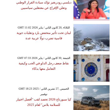
ديلسي رودريغيز تؤكد سيادة القرار الوطني
وتعلن الإفراج عن معتقلين سياسيين
GMT 11:02 2026 الثلاثاء ,20 كانون الثاني / يناير
لبنان تحت تأثير منخفض بارد وتقلبات جوية
قاسية تضرب دولًا عربية عدة
GMT 07:33 2026 الجمعة ,30 كانون الثاني / يناير
نقاط ضعف رجل الدلو في الحب وكيفية
التعامل معها بذكاء
GMT 18:23 2025 الخميس ,27 تشرين الثاني /
نوفمبر
كيا سبورتاج 2026 تحصد لقب "أفضل اختيار
للسلامة بلاس" لعام 2025