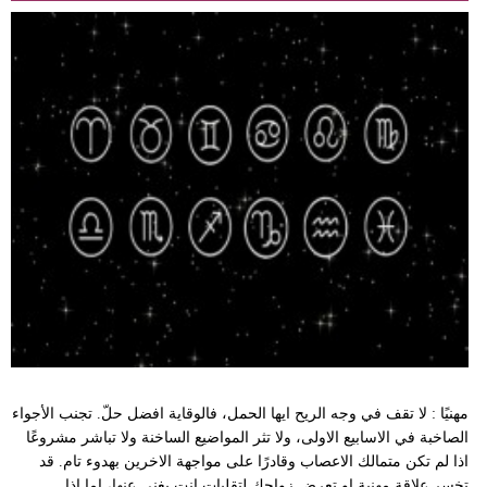
مهنيًا : لا تقف في وجه الريح ايها الحمل، فالوقاية افضل حلّ. تجنب الأجواء
الصاخبة في الاسابيع الاولى، ولا تثر المواضيع الساخنة ولا تباشر مشروعًا
اذا لم تكن متمالك الاعصاب وقادرًا على مواجهة الاخرين بهدوء تام. قد
تخسر علاقة مهنية او تعرض زواجك لتقلبات انت بغنى عنها، اما اذا