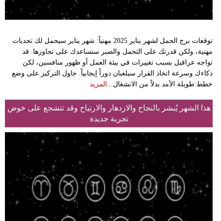
توقعات برج الحمل لشهر يناير 2025 مهنياً: شهر يناير سيحمل لك تحديات
مهنية، ولكن قدرتك على التحمل والصبر ستساعدك على تجاوزها. قد
تواجه عراقيل بسبب تغييرات في بيئة العمل أو ظهور منافسين، لكن
ذكاءك وسرعة اتخاذ القرار سيلعبان دوراً إيجابياً. حاول التركيز على وضع
خطط طويلة الأمد بدلاً من الانشغال...
المزيد
هذا الشهر يُبشر بالنجاح والازدهار والارتياح وقد تتشجع على خوض
تجربة جديدة