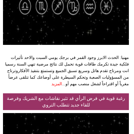
وسفر
ديكور
أخبار
إعلام
تعليم
مهنيا: الحدث الابرز وجود القمر في برجك يومي السبت والاحد تأثيرات
فلكية جيدة تكرمك طاقات قوية تحمل لك نتائج مرضية تنهي السنة رسميا
مرأة
انت ومرتاح تقدم هائل وسريع تسبق الجميع وتستمتع بتنفيذ الأفكاروترتاح
من المسؤوليات الصعبة وتحكم السيطرة على أوضاعك كما تتلقى عرضاً
أزياء
مغرياً أو اقتراحاً لشغل منصب مهم أو...
المزيد
إسلامية
رغبة قوية في فرض الرأي قد تثير نقاشات مع الشريك وفرصة
علوم
للقاء جديد تتطلب التروي
وتكنولوجيا
بيئة