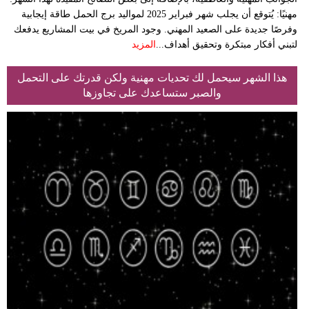
مهنيًا: يُتوقع أن يجلب شهر فبراير 2025 لمواليد برج الحمل طاقة إيجابية
وفرصًا جديدة على الصعيد المهني. وجود المريخ في بيت المشاريع يدفعك
لتبني أفكار مبتكرة وتحقيق أهداف...
المزيد
هذا الشهر سيحمل لك تحديات مهنية ولكن قدرتك على التحمل
والصبر ستساعدك على تجاوزها