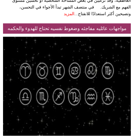
العاطفية، وقد ترغبين في بعض المساحة الشخصية أو تحسين مستوى
الفهم مع الشريك. في منتصف الشهر تبدأ الأجواء في التحسن،
وتصبحين أكثر استعدادًا للانفتاح...
المزيد
مواجهات عائليه مفاجئه وضغوط نفسيه تحتاج للهدوء والحكمه