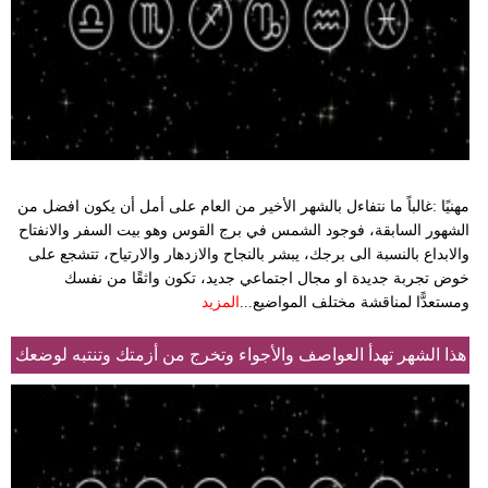
مهنيًا :غالباً ما نتفاءل بالشهر الأخير من العام على أمل أن يكون افضل من
الشهور السابقة، فوجود الشمس في برج القوس وهو بيت السفر والانفتاح
والابداع بالنسبة الى برجك، يبشر بالنجاح والازدهار والارتياح، تتشجع على
خوض تجربة جديدة او مجال اجتماعي جديد، تكون واثقًا من نفسك
ومستعدًّا لمناقشة مختلف المواضيع...
المزيد
هذا الشهر تهدأ العواصف والأجواء وتخرج من أزمتك وتنتبه لوضعك