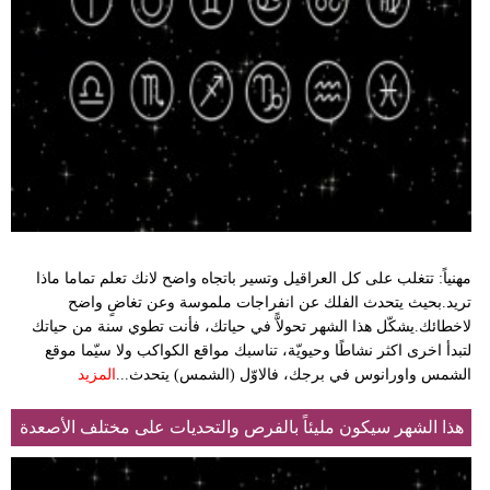
مهنياً: تتغلب على كل العراقيل وتسير باتجاه واضح لانك تعلم تماما ماذا
تريد.بحيث يتحدث الفلك عن انفراجات ملموسة وعن تغاضٍ واضح
لاخطائك.يشكّل هذا الشهر تحولاًّ في حياتك، فأنت تطوي سنة من حياتك
لتبدأ اخرى اكثر نشاطًا وحيويّة، تناسبك مواقع الكواكب ولا سيّما موقع
الشمس واورانوس في برجك، فالاوّل (الشمس) يتحدث...
المزيد
هذا الشهر سيكون مليئاً بالفرص والتحديات على مختلف الأصعدة