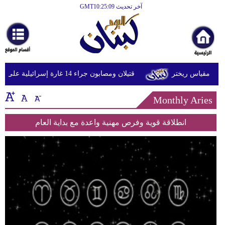
آخر تحديث GMT10:25:09
الرئيسية
أخبارعاجلة
رياضة
قتيلان ومصابون جراء 14 غارة إسرائيلية على شرق وجنوب لبنان
ثقافة
Monthly Aries
إقتصاد
فن
انطلاقة قوية وفرص مهنية واعدة مع بداية العام
وموسيقى
أزياء
صحة
وتغذية
سياحة