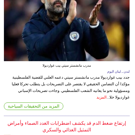
مدرب مانشستر سيتي بيب غوارديولا
لندن ـ لبنان اليوم
جدد بيب غوارديولا مدرب مانشستر سيتي دعمه العلني للقضية الفلسطينية
مؤكدا أن التضامن الحقيقي لا يقتصر على التصريحات بل يتطلب تحركا فعليا
ومسؤولية نحو ما يعانيه الشعب الفلسطيني. وجاءت تصريحات الإسباني
غوارديولا خلا...
المزيد
المزيد من التحقيقات السياحية
إرتفاع ضغط الدم قد يكشف اضطرابات الغدد الصماء وأمراض
التمثيل الغذائي والسكري