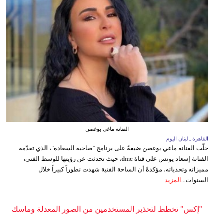
الفنانة ماغي بوغصن
القاهرة ـ لبنان اليوم
حلّت الفنانة ماغي بوغصن ضيفةً على برنامج "صاحبة السعادة"، الذي تقدّمه
الفنانة إسعاد يونس على قناة dmc، حيث تحدثت عن رؤيتها للوسط الفني،
مميزاته وتحدياته، مؤكدةً أن الساحة الفنية شهدت تطوراً كبيراً خلال
السنوات...
المزيد
"إكس" تخطط لتحذير المستخدمين من الصور المعدلة وماسك