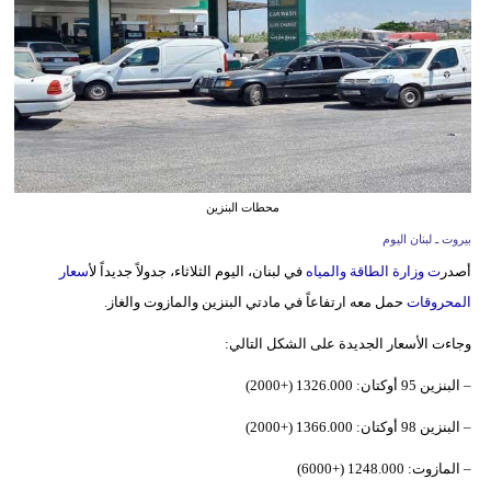
وسفر
ديكور
أخبار
إعلام
تعليم
محطات البنزين
بيروت ـ لبنان اليوم
مرأة
أصدر
ت وزارة الطاقة والمياه
في لبنان، اليوم الثلاثاء، جدولاً جديداً ل
أسعار
أزياء
المحروقات
حمل معه ارتفاعاً في مادتي البنزين والمازوت والغاز.
إسلامية
وجاءت الأسعار الجديدة على الشكل التالي:
علوم
– البنزين 95 أوكتان: 1326.000 (+2000)
وتكنولوجيا
– البنزين 98 أوكتان: 1366.000 (+2000)
بيئة
– المازوت: 1248.000 (+6000)