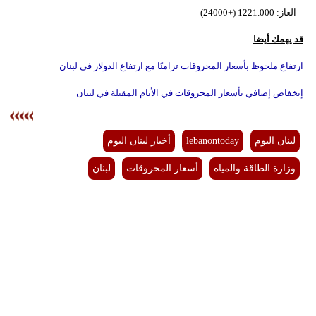
مدوَّنات
– الغاز: 1221.000 (+24000)
أبراج
قد يهمك أيضا
ارتفاع ملحوظ بأسعار المحروقات تزامنًا مع ارتفاع الدولار في لبنان
فيديو
إنخفاض إضافي بأسعار المحروقات في الأيام المقبلة في لبنان
سيارات
لبنان اليوم
lebanontoday
أخبار لبنان اليوم
وزارة الطاقة والمياه
أسعار المحروقات
لبنان