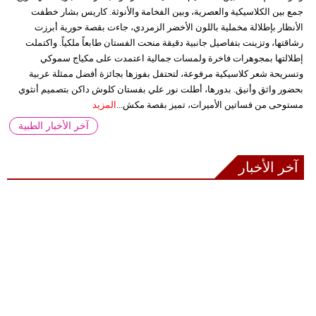
جمع بين الكلاسيكية والعصرية، وبين الفخامة والأنوثة. كاريس بشار خطفت
الأنظار بإطلالة مخملية باللون الأخضر الزمردي، جاءت بقصة حورية أبرزت
رشاقتها، وتزينت بتفاصيل جانبية دقيقة منحت الفستان طابعاً ملكياً. واكتملت
إطلالتها بمجوهرات فاخرة ولمسات جمالية اعتمدت على مكياج سموكي
وتسريحة شعر كلاسيكية مرفوعة، لتحتفل بفوزها بجائزة أفضل ممثلة عربية
بحضور واثق وأنيق. بدورها، أطلت نور علي بفستان كلوش داكن بتصميم أنثوي
مستوحى من فساتين الأميرات، تميز بقصة مكش...
المزيد
آخر الأخبار الطبية
آخر الأخبار