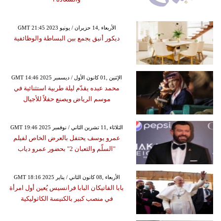
GMT 21:45 2023 الأربعاء ,14 حزيران / يونيو
ديكور أنيق يجمع بين البساطة والوظائفية
GMT 14:46 2025 الإثنين ,01 كانون الأول / ديسمبر
محمد عبده يقدّم ليلة طربية استثنائية في
موسم الرياض ويصنع حفلاً للأجيال
GMT 19:46 2025 الثلاثاء ,11 تشرين الثاني / نوفمبر
عمرو يوسف يحتفل بالعرض الخاص لفيلم
"السلّم والثعبان 2" بحضور عمرو دياب
GMT 18:16 2025 الأربعاء ,08 كانون الثاني / يناير
بابا الفاتيكان البابا فرانسيس يُعين أول امرأة
في منصب كبير بالكنيسة الكاثوليكية