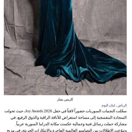
كاريس بشار
الرياض ـ لبنان اليوم
سجّلت النجمات السوريات حضوراً لافتاً في حفل Joy Awards 2026، حيث تحولت
السجادة البنفسجية إلى مساحة استعراض للأناقة الراقية والذوق الرفيع، في
مشاركة حملت رسائل فنية وجمالية عكست مكانة الدراما السورية عربياً.
وتنوّعت الإطلالات بين التصاميم العالمية الفاخرة والابتكارات الجريئة، في مزيج