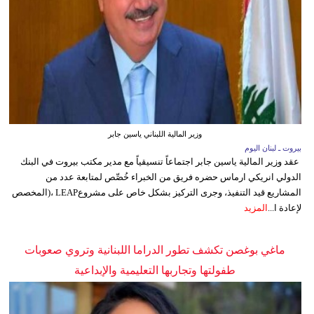
وزير المالية اللبناني ياسين جابر
بيروت ـ لبنان اليوم
عقد وزير المالية ياسين جابر اجتماعاً تنسيقياً مع مدير مكتب بيروت في البنك
الدولي انريكي ارماس حضره فريق من الخبراء خُصِّص لمتابعة عدد من
المشاريع قيد التنفيذ، وجرى التركيز بشكل خاص على مشروعLEAP ،(المخصص
لإعادة ا...
المزيد
ماغي بوغصن تكشف تطور الدراما اللبنانية وتروي صعوبات
طفولتها وتجاربها التعليمية والإبداعية