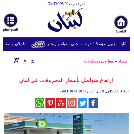
آخر تحديث GMT10:25:09
الرئيسية
أخبارعاجلة
رياضة
وّة 2.8 درجات على مقياس ريختر
قتيلان ومصابون جراء 14 غارة إسرائيلية على شرق و
ثقافة
إقتصاد
إقتصاد
»
نفط وبتروكيماويات
فن
ارتفاع متواصل بأسعار المحروقات في لبنان
وموسيقى
10:41 2026 الثلاثاء ,20 كانون الثاني / يناير
GMT
أزياء
صحة
وتغذية
سياحة