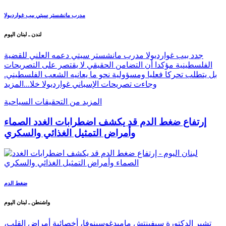
مدرب مانشستر سيتي بيب غوارديولا
لندن ـ لبنان اليوم
جدد بيب غوارديولا مدرب مانشستر سيتي دعمه العلني للقضية
الفلسطينية مؤكدا أن التضامن الحقيقي لا يقتصر على التصريحات
بل يتطلب تحركا فعليا ومسؤولية نحو ما يعانيه الشعب الفلسطيني.
وجاءت تصريحات الإسباني غوارديولا خلا...
المزيد
المزيد من التحقيقات السياحية
إرتفاع ضغط الدم قد يكشف اضطرابات الغدد الصماء
وأمراض التمثيل الغذائي والسكري
ضغط الدم
واشنطن ـ لبنان اليوم
تشير الدكتورة سيفينتش ماميدغوسينوفا، أخصائية أمراض القلب،