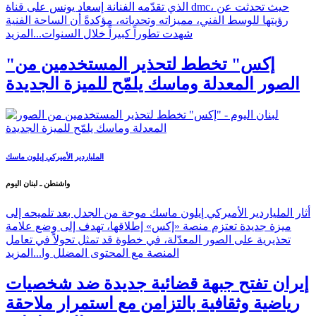
الذي تقدّمه الفنانة إسعاد يونس على قناة dmc، حيث تحدثت عن
رؤيتها للوسط الفني، مميزاته وتحدياته، مؤكدةً أن الساحة الفنية
شهدت تطوراً كبيراً خلال السنوات...
المزيد
"إكس" تخطط لتحذير المستخدمين من
الصور المعدلة وماسك يلمّح للميزة الجديدة
الملياردير الأميركي إيلون ماسك
واشنطن ـ لبنان اليوم
أثار الملياردير الأميركي إيلون ماسك موجة من الجدل بعد تلميحه إلى
ميزة جديدة تعتزم منصة «إكس» إطلاقها، تهدف إلى وضع علامة
تحذيرية على الصور المعدّلة، في خطوة قد تمثل تحولاً في تعامل
المنصة مع المحتوى المضلل وا...
المزيد
إيران تفتح جبهة قضائية جديدة ضد شخصيات
رياضية وثقافية بالتزامن مع استمرار ملاحقة