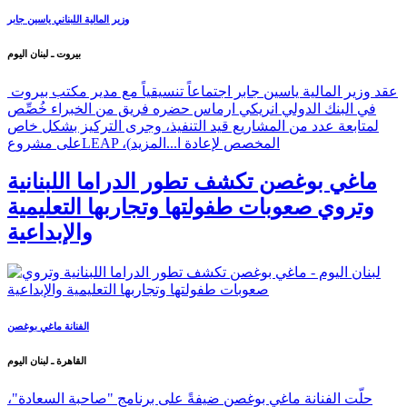
وزير المالية اللبناني ياسين جابر
بيروت ـ لبنان اليوم
عقد وزير المالية ياسين جابر اجتماعاً تنسيقياً مع مدير مكتب بيروت
في البنك الدولي انريكي ارماس حضره فريق من الخبراء خُصِّص
لمتابعة عدد من المشاريع قيد التنفيذ، وجرى التركيز بشكل خاص
على مشروعLEAP ،(المخصص لإعادة ا...
المزيد
ماغي بوغصن تكشف تطور الدراما اللبنانية
وتروي صعوبات طفولتها وتجاربها التعليمية
والإبداعية
الفنانة ماغي بوغصن
القاهرة ـ لبنان اليوم
حلّت الفنانة ماغي بوغصن ضيفةً على برنامج "صاحبة السعادة"،