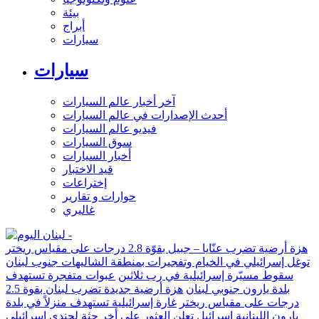
بيئة
أبراج
سيارات
سيارات
آخر أخبار عالم السيارات
أحدث الإصدارات في عالم السيارات
فيديو عالم السيارات
سوق السيارات
أخبار السيارات
قيد الاختبار
إختراعات
حوارات و تقارير
غاليري
هزة أرضية تضرب عنّايا – جبيل بقوّة 2.8 درجات على مقياس ريختر
توغل إسرائيلي في الخيام وتفجيرات بمنطقة الشاليهات جنوب لبنان
سقوط مسيّرة إسرائيلية في رب ثلاثين
عبوات متفجرة تستهدف
بلدة يارون جنوبي لبنان
هزة أرضية جديدة تضرب لبنان بقوة 2.5
درجات على مقياس ريختر
غارة إسرائيلية تستهدف منزلاً في بلدة
يارون اللبنانية
إسرائيل تعلن العثور على أخر جثة لجندي إسرائيلي