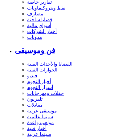
تقارير خاصة
نفط وبتروكيماويات
مصارف
قضايا ساخنة
أسواق مالية
أخبار الشركات
مدونات
فن وموسيقى
القضايا والأحداث الفنية
الحوارات الفنية
فيديو
أخبار النجوم
أسرار النجوم
حفلات ومهرجانات
تلفزيون
مقابلات
موسيقى عربية
سينما عالمية
مواهب واعدة
أخبار فنية
سينما عربية