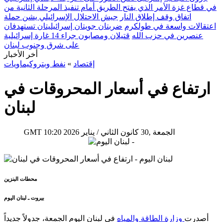
في قطاع غزة الأمر الذي يفتح الطريق أمام تنفيذ المرحلة الثانية من
اتفاق وقف إطلاق النار
جيش الاحتلال الإسرائيلي يشن حملة
اعتقالات واسعة في طولكرم
ضربتان جويتان إسرائيليتان تستهدفان
عنصرين في حزب الله
قتيلان ومصابون جراء 14 غارة إسرائيلية
على شرق وجنوب لبنان
أخر الأخبار
إقتصاد
»
نفط وبتروكيماويات
ارتفاع في أسعار المحروقات في
لبنان
10:20 2026 الجمعة ,30 كانون الثاني / يناير
GMT
محطات البنزين
بيروت ـ لبنان اليوم
أصدرت
وزارة الطاقة والمياه
في لبنان اليوم الجمعة، جدولاً جديداً