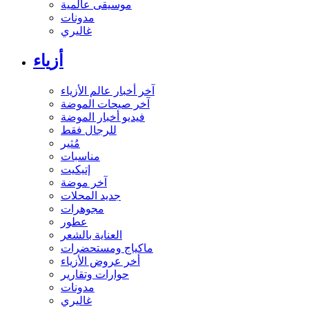
موسيقى عالمية
مدونات
غاليري
أزياء
آخر أخبار عالم الأزياء
آخر صيحات الموضة
فيديو أخبار الموضة
للرجال فقط
مُثير
مناسبات
إتيكيت
آخر موضة
جديد المحلات
مجوهرات
عطور
العناية بالشعر
ماكياج ومستحضرات
أخر عروض الأزياء
حوارات وتقارير
مدونات
غاليري