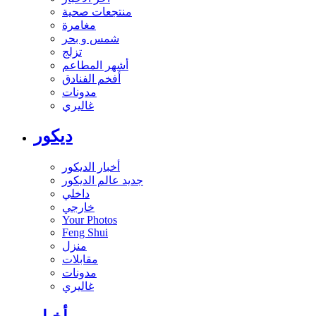
منتجعات صحية
مغامرة
شمس و بحر
تزلج
أشهر المطاعم
أفخم الفنادق
مدونات
غاليري
ديكور
أخبار الديكور
جديد عالم الديكور
داخلي
خارجي
Your Photos
Feng Shui
منزل
مقابلات
مدونات
غاليري