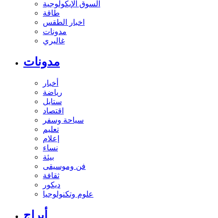
السوق الإيكولوجية
طاقة
اخبار الطقس
مدونات
غاليري
مدونات
أخبار
رياضة
ستايل
اقتصاد
سياحة وسفر
تعليم
إعلام
نساء
بيئة
فن وموسيقى
ثقافة
ديكور
علوم وتكنولوجيا
أبراج