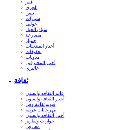
قفز
الجري
تنس
سيارات
غولف
سباق الخيل
مصارعة
جمباز
أخبار المنتخبات
تحقيقات
مدونات
أخبار المحترفين
غاليري
ثقافة
عالم الثقافة والفنون
أخبار الثقافة والفنون
فيديو ثقافة وفن
مهرجانات عربية
أخبار الثقافة والفنون
حوارات وتقارير
معارض