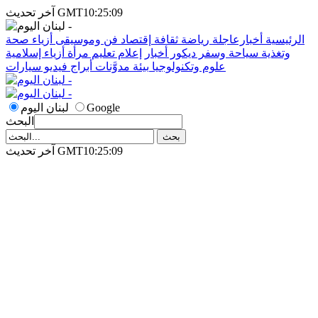
آخر تحديث GMT10:25:09
الرئيسية
أخبارعاجلة
رياضة
ثقافة
إقتصاد
فن وموسيقى
أزياء
صحة
وتغذية
سياحة وسفر
ديكور
أخبار
إعلام
تعليم
مرأة
أزياء إسلامية
علوم وتكنولوجيا
بيئة
مدوَّنات
أبراج
فيديو
سيارات
Google
لبنان اليوم
البحث
آخر تحديث GMT10:25:09