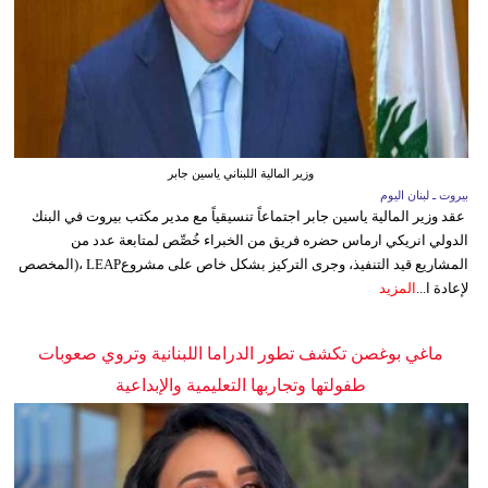
وزير المالية اللبناني ياسين جابر
بيروت ـ لبنان اليوم
عقد وزير المالية ياسين جابر اجتماعاً تنسيقياً مع مدير مكتب بيروت في البنك
الدولي انريكي ارماس حضره فريق من الخبراء خُصِّص لمتابعة عدد من
المشاريع قيد التنفيذ، وجرى التركيز بشكل خاص على مشروعLEAP ،(المخصص
لإعادة ا...
المزيد
ماغي بوغصن تكشف تطور الدراما اللبنانية وتروي صعوبات
طفولتها وتجاربها التعليمية والإبداعية