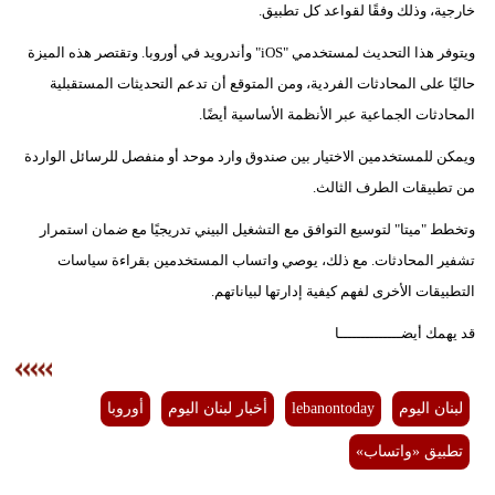
خارجية، وذلك وفقًا لقواعد كل تطبيق.
ويتوفر هذا التحديث لمستخدمي "iOS" وأندرويد في أوروبا. وتقتصر هذه الميزة
حاليًا على المحادثات الفردية، ومن المتوقع أن تدعم التحديثات المستقبلية
المحادثات الجماعية عبر الأنظمة الأساسية أيضًا.
ويمكن للمستخدمين الاختيار بين صندوق وارد موحد أو منفصل للرسائل الواردة
من تطبيقات الطرف الثالث.
وتخطط "ميتا" لتوسيع التوافق مع التشغيل البيني تدريجيًا مع ضمان استمرار
تشفير المحادثات. مع ذلك، يوصي واتساب المستخدمين بقراءة سياسات
التطبيقات الأخرى لفهم كيفية إدارتها لبياناتهم.
قد يهمك أيضــــــــــــــا
لبنان اليوم
lebanontoday
أخبار لبنان اليوم
أوروبا
تطبيق «واتساب»