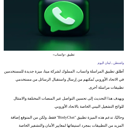
وسفر
ديكور
أخبار
إعلام
تعليم
تطبيق «واتساب»
واشنطن ـ لبنان اليوم
مرأة
أطلق تطبيق المراسلة واتساب، المملوك لشركة ميتا، ميزة جديدة للمستخدمين
أزياء
في الاتحاد الأوروبي تُمكنهم من إرسال واستقبال الرسائل من مستخدمي
إسلامية
تطبيقات مراسلة أخرى.
ويهدف هذا التحديث إلى تحسين التواصل عبر المنصات المختلفة والامتثال
علوم
للوائح التشغيل البيني الخاصة بالاتحاد الأوروبي.
وتكنولوجيا
وحاليًا، تدعم هذه الميزة تطبيق "BirdyChat" فقط، ولكن من المتوقع إضافة
بيئة
المزيد من التطبيقات بمجرد استيفائها لمعايير الأمان والتشفير الخاصة