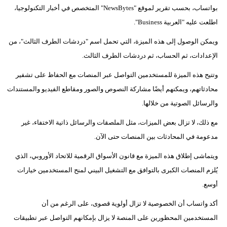
مدوَّنات
بواتساب، بحسب تقرير لموقع "NewsBytes" المتخصص في أخبار التكنولوجيا،
اطلعت عليه "العربية Business".
أبراج
ويمكن الوصول إلى هذه الميزة، التي تحمل اسم "دردشات الطرف الثالث"، من
فيديو
الإعدادات، ثم الحساب، ثم دردشات الطرف الثالث.
سيارات
وتتيح هذه الميزة للمستخدمين التواصل عبر المنصات مع الحفاظ على تشفير
محادثاتهم، ويمكنهم أيضًا مشاركة النصوص والصور ومقاطع الفيديو والمستندات
والرسائل الصوتية من خلالها.
مع ذلك، لا تزال بعض الميزات، مثل الملصقات والرسائل ذاتية الاختفاء، غير
مدعومة في المحادثات بين المنصات حتى الآن.
ويتماشى إطلاق هذه الميزة مع قانون الأسواق الرقمية للاتحاد الأوروبي، الذي
يُلزم المنصات الكبرى بالتوافق مع التشغيل البيني لمنح المستخدمين خيارات
أوسع.
أكد واتساب أن الخصوصية لا تزال أولوية قصوى، على الرغم من أن
المستخدمين المحظورين على المنصة لا يزال بإمكانهم التواصل عبر تطبيقات