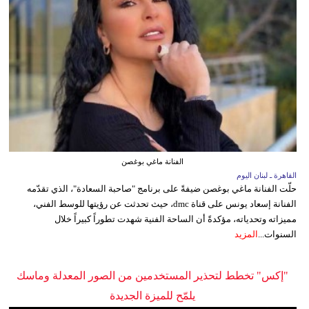
الفنانة ماغي بوغصن
القاهرة ـ لبنان اليوم
حلّت الفنانة ماغي بوغصن ضيفةً على برنامج "صاحبة السعادة"، الذي تقدّمه
الفنانة إسعاد يونس على قناة dmc، حيث تحدثت عن رؤيتها للوسط الفني،
مميزاته وتحدياته، مؤكدةً أن الساحة الفنية شهدت تطوراً كبيراً خلال
السنوات...
المزيد
"إكس" تخطط لتحذير المستخدمين من الصور المعدلة وماسك
يلمّح للميزة الجديدة