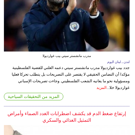
مدرب مانشستر سيتي بيب غوارديولا
لندن ـ لبنان اليوم
جدد بيب غوارديولا مدرب مانشستر سيتي دعمه العلني للقضية الفلسطينية
مؤكدا أن التضامن الحقيقي لا يقتصر على التصريحات بل يتطلب تحركا فعليا
ومسؤولية نحو ما يعانيه الشعب الفلسطيني. وجاءت تصريحات الإسباني
غوارديولا خلا...
المزيد
المزيد من التحقيقات السياحية
إرتفاع ضغط الدم قد يكشف اضطرابات الغدد الصماء وأمراض
التمثيل الغذائي والسكري