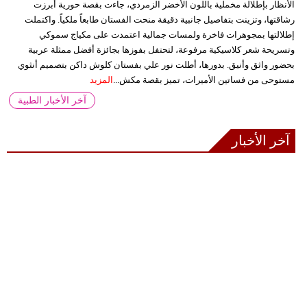
الأنظار بإطلالة مخملية باللون الأخضر الزمردي، جاءت بقصة حورية أبرزت
رشاقتها، وتزينت بتفاصيل جانبية دقيقة منحت الفستان طابعاً ملكياً. واكتملت
إطلالتها بمجوهرات فاخرة ولمسات جمالية اعتمدت على مكياج سموكي
وتسريحة شعر كلاسيكية مرفوعة، لتحتفل بفوزها بجائزة أفضل ممثلة عربية
بحضور واثق وأنيق. بدورها، أطلت نور علي بفستان كلوش داكن بتصميم أنثوي
مستوحى من فساتين الأميرات، تميز بقصة مكش...
المزيد
آخر الأخبار الطبية
آخر الأخبار