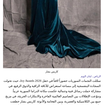
كاريس بشار
الرياض ـ لبنان اليوم
سجّلت النجمات السوريات حضوراً لافتاً في حفل Joy Awards 2026، حيث تحولت
السجادة البنفسجية إلى مساحة استعراض للأناقة الراقية والذوق الرفيع، في
مشاركة حملت رسائل فنية وجمالية عكست مكانة الدراما السورية عربياً.
وتنوّعت الإطلالات بين التصاميم العالمية الفاخرة والابتكارات الجريئة، في مزيج
جمع بين الكلاسيكية والعصرية، وبين الفخامة والأنوثة. كاريس بشار خطفت