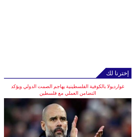
إخترنا لك
غوارديولا بالكوفية الفلسطينية يهاجم الصمت الدولي ويؤكد
التضامن العملي مع فلسطين