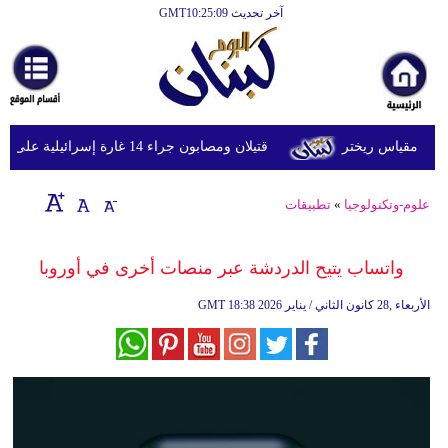
آخر تحديث GMT10:25:09
الرئيسية
أخبارعاجلة
رياضة
قتيلان ومصابون جراء 14 غارة إسرائيلية على شرق وجنوب لبنان
ثقافة
إقتصاد
علوم-وتكنولوجيا
»
تطبيقات
فن
واتساب يتيح الدردشة عبر منصات أخرى في أوروبا
وموسيقى
18:38 2026 الأربعاء ,28 كانون الثاني / يناير
GMT
أزياء
صحة
وتغذية
سياحة