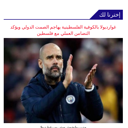
إخترنا لك
غوارديولا بالكوفية الفلسطينية يهاجم الصمت الدولي ويؤكد
التضامن العملي مع فلسطين
مدرب مانشستر سيتي بيب غوارديولا