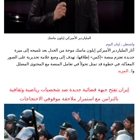
الملياردير الأميركي إيلون ماسك
واشنطن ـ لبنان اليوم
أثار الملياردير الأميركي إيلون ماسك موجة من الجدل بعد تلميحه إلى ميزة
جديدة تعتزم منصة «إكس» إطلاقها، تهدف إلى وضع علامة تحذيرية على الصور
المعدّلة، في خطوة قد تمثل تحولاً في تعامل المنصة مع المحتوى المضلل
وا...
المزيد
إيران تفتح جبهة قضائية جديدة ضد شخصيات رياضية وثقافية
بالتزامن مع استمرار ملاحقة موقوفي الاحتجاجات