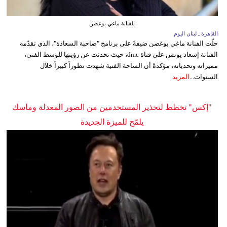
الفنانة ماغي بوغصن
القاهرة ـ لبنان اليوم
حلّت الفنانة ماغي بوغصن ضيفةً على برنامج "صاحبة السعادة"، الذي تقدّمه
الفنانة إسعاد يونس على قناة dmc، حيث تحدثت عن رؤيتها للوسط الفني،
مميزاته وتحدياته، مؤكدةً أن الساحة الفنية شهدت تطوراً كبيراً خلال
السنوات...
المزيد
"إكس" تخطط لتحذير المستخدمين من الصور المعدلة وماسك
يلمّح للميزة الجديدة