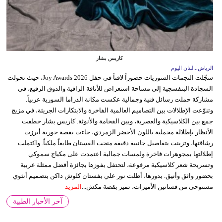
كاريس بشار
الرياض ـ لبنان اليوم
سجّلت النجمات السوريات حضوراً لافتاً في حفل Joy Awards 2026، حيث تحولت
السجادة البنفسجية إلى مساحة استعراض للأناقة الراقية والذوق الرفيع، في
مشاركة حملت رسائل فنية وجمالية عكست مكانة الدراما السورية عربياً.
وتنوّعت الإطلالات بين التصاميم العالمية الفاخرة والابتكارات الجريئة، في مزيج
جمع بين الكلاسيكية والعصرية، وبين الفخامة والأنوثة. كاريس بشار خطفت
الأنظار بإطلالة مخملية باللون الأخضر الزمردي، جاءت بقصة حورية أبرزت
رشاقتها، وتزينت بتفاصيل جانبية دقيقة منحت الفستان طابعاً ملكياً. واكتملت
إطلالتها بمجوهرات فاخرة ولمسات جمالية اعتمدت على مكياج سموكي
وتسريحة شعر كلاسيكية مرفوعة، لتحتفل بفوزها بجائزة أفضل ممثلة عربية
بحضور واثق وأنيق. بدورها، أطلت نور علي بفستان كلوش داكن بتصميم أنثوي
مستوحى من فساتين الأميرات، تميز بقصة مكش...
المزيد
آخر الأخبار الطبية