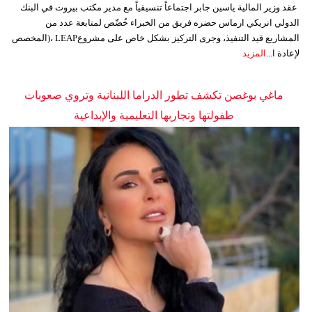
عقد وزير المالية ياسين جابر اجتماعاً تنسيقياً مع مدير مكتب بيروت في البنك
الدولي انريكي ارماس حضره فريق من الخبراء خُصِّص لمتابعة عدد من
المشاريع قيد التنفيذ، وجرى التركيز بشكل خاص على مشروعLEAP ،(المخصص
لإعادة ا...
المزيد
ماغي بوغصن تكشف تطور الدراما اللبنانية وتروي صعوبات
طفولتها وتجاربها التعليمية والإبداعية