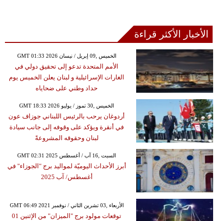
الأخبار الأكثر قراءة
GMT 01:33 2026 الخميس ,09 إبريل / نيسان
الأمم المتحدة تدعو إلى تحقيق دولي في
الغارات الإسرائيلية و لبنان يعلن الخميس يوم
حداد وطني على ضحاياه
GMT 18:33 2026 الخميس ,30 تموز / يوليو
أردوغان يرحب بالرئيس اللبناني جوزاف عون
في أنقرة ويؤكد على وقوفه إلى جانب سيادة
لبنان وحقوقه المشروعةً
GMT 02:31 2025 السبت ,16 آب / أغسطس
أبرز الأحداث اليوميّة لمواليد برج "الجوزاء" في
أغسطس/ آب 2025
GMT 06:49 2021 الأربعاء ,03 تشرين الثاني / نوفمبر
توقعات مولود برج "الميزان" من الإثنين 01