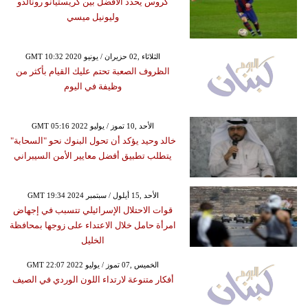
كروس يحدد الأفضل بين كريستيانو رونالدو
وليونيل ميسي
GMT 10:32 2020 الثلاثاء ,02 حزيران / يونيو
الظروف الصعبة تحتم عليك القيام بأكثر من
وظيفة في اليوم
GMT 05:16 2022 الأحد ,10 تموز / يوليو
خالد وحيد يؤكد أن تحول البنوك نحو "السحابة"
يتطلب تطبيق أفضل معايير الأمن السيبراني
GMT 19:34 2024 الأحد ,15 أيلول / سبتمبر
قوات الاحتلال الإسرائيلي تتسبب في إجهاض
امرأة حامل خلال الاعتداء على زوجها بمحافظة
الخليل
GMT 22:07 2022 الخميس ,07 تموز / يوليو
أفكار متنوعة لارتداء اللون الوردي في الصيف