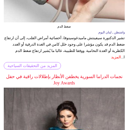
ضغط الدم
واشنطن ـ لبنان اليوم
تشير الدكتورة سيفينتش ماميدغوسينوفا، أخصائية أمراض القلب، إلى أن ارتفاع
ضغط الدم قد يكون مؤشرا على وجود خلل كامن في الغدة الدرقية أو الغدد
الكظرية أو الغدة النخامية. ووفقا للطبيبة، غالبا ما يُشير ارتفاع ضغط الدم
ا...
المزيد
المزيد من التحقيقات السياحية
نجمات الدراما السورية يخطفن الأنظار بإطلالات راقية في حفل
Joy Awards