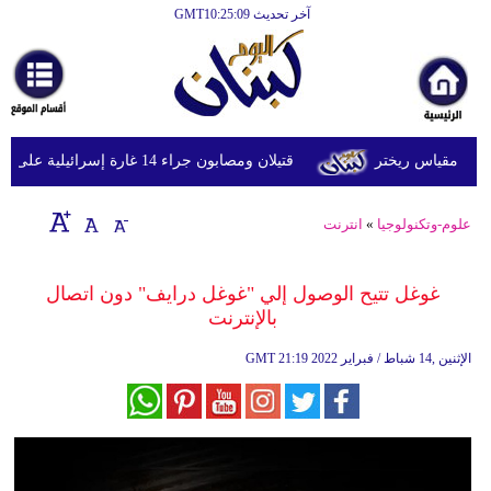
آخر تحديث GMT10:25:09
الرئيسية
أخبارعاجلة
رياضة
قتيلان ومصابون جراء 14 غارة إسرائيلية على شرق وجنوب لبنان
ثقافة
إقتصاد
علوم-وتكنولوجيا
»
انترنت
فن
غوغل تتيح الوصول إلي "غوغل درايف" دون اتصال
وموسيقى
بالإنترنت
أزياء
21:19 2022 الإثنين ,14 شباط / فبراير
GMT
صحة
وتغذية
سياحة