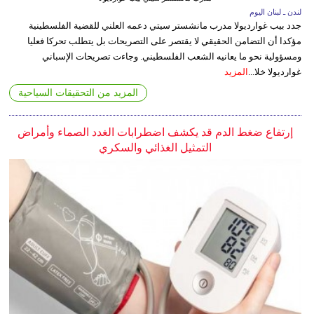
لندن ـ لبنان اليوم
جدد بيب غوارديولا مدرب مانشستر سيتي دعمه العلني للقضية الفلسطينية
مؤكدا أن التضامن الحقيقي لا يقتصر على التصريحات بل يتطلب تحركا فعليا
ومسؤولية نحو ما يعانيه الشعب الفلسطيني. وجاءت تصريحات الإسباني
غوارديولا خلا...
المزيد
المزيد من التحقيقات السياحية
إرتفاع ضغط الدم قد يكشف اضطرابات الغدد الصماء وأمراض
التمثيل الغذائي والسكري