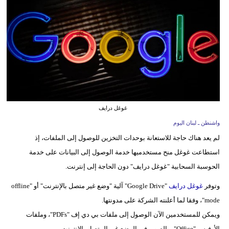
وسفر
ديكور
أخبار
إعلام
تعليم
غوغل درايف
مرأة
واشنطن ـ لبنان اليوم
لم يعد هناك حاجة للاستعانة بوحدات التخزين للوصول إلى الملفات، إذ
أزياء
استطاعت غوغل منح مستخدميها خدمة الوصول إلى البيانات على خدمة
إسلامية
الحوسبة السحابية "غوغل درايف" دون الحاجة إلى إنترنت.
علوم
وتوفر
غوغل درايف
"Google Drive" آلية "وضع غير متصل بالإنترنت" أو "offline
وتكنولوجيا
mode"، وفقا لما أعلنته الشركة على مدونتها.
بيئة
ويمكن للمستخدمين الآن الوصول إلى ملفات بي دي إف "PDFs"، وملفات
الأوفيس "Office"، والصور، في الوضع غير المتصل بالإنترنت.