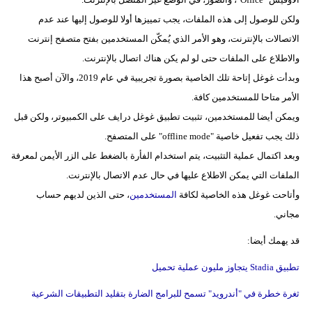
مدوَّنات
ولكن للوصول إلى هذه الملفات، يجب تمييزها أولا للوصول إليها عند عدم
أبراج
الاتصالات بالإنترنت، وهو الأمر الذي يُمكّن المستخدمين بفتح متصفح إنترنت
والاطلاع على الملفات حتى لو لم يكن هناك اتصال بالإنترنت.
فيديو
وبدأت غوغل إتاحة تلك الخاصية بصورة تجريبية في عام 2019، والآن أصبح هذا
الأمر متاحا للمستخدمين كافة.
سيارات
ويمكن أيضا للمستخدمين، تثبيت تطبيق غوغل درايف على الكمبيوتر، ولكن قبل
ذلك يجب تفعيل خاصية "offline mode" على المتصفح.
وبعد اكتمال عملية التثبيت، يتم استخدام الفأرة بالضغط على الزر الأيمن لمعرفة
الملفات التي يمكن الاطلاع عليها في حال عدم الاتصال بالإنترنت.
وأتاحت غوغل هذه الخاصية لكافة
المستخدمين
، حتى الذين لديهم حساب
مجاني.
قد يهمك أيضا:
تطبيق Stadia يتجاوز مليون عملية تحميل
ثغرة خطرة في "أندرويد" تسمح للبرامج الضارة بتقليد التطبيقات الشرعية