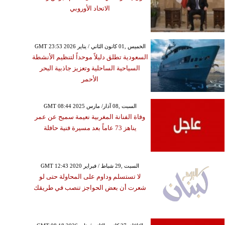
الاتحاد الأوروبي
GMT 23:53 2026 الخميس ,01 كانون الثاني / يناير
السعودية تطلق دليلاً موحداً لتنظيم الأنشطة
السياحية الساحلية وتعزيز جاذبية البحر
الأحمر
GMT 08:44 2025 السبت ,08 آذار/ مارس
وفاة الفنانة المغربية نعيمة سميح عن عمر
يناهز 73 عاماً بعد مسيرة فنية حافلة
GMT 12:43 2020 السبت ,29 شباط / فبراير
لا تستسلم وداوم على المحاولة حتى لو
شعرت أن بعض الحواجز تنصب في طريقك