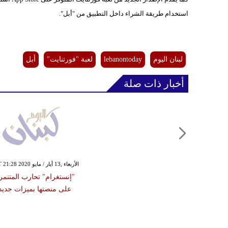
استخدام طريقة الشراء داخل التطبيق من "أبل".
لبنان اليوم
lebanontoday
لعبة "فورتنايت"
أبل
أخبار ذات صلة
الأربعاء ,13 أيار / مايو GMT 21:28 2020
"إنستغرام" تحارب المتنمر
على منصتها بميزات جديد