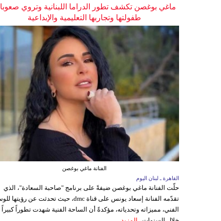
ماغي بوغصن تكشف تطور الدراما اللبنانية وتروي صعوب
طفولتها وتجاربها التعليمية والإبداعية
الفنانة ماغي بوغصن
القاهرة ـ لبنان اليوم
حلّت الفنانة ماغي بوغصن ضيفةً على برنامج "صاحبة السعادة"، الذي
تقدّمه الفنانة إسعاد يونس على قناة dmc، حيث تحدثت عن رؤيتها
الفني، مميزاته وتحدياته، مؤكدةً أن الساحة الفنية شهدت تطوراً كبيراً
خلال السنوات...
المزيد