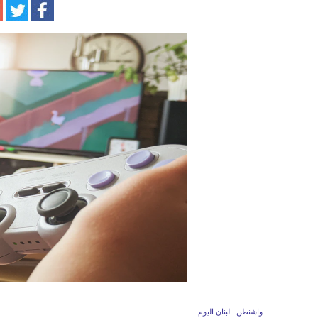
واشنطن ـ لبنان اليوم