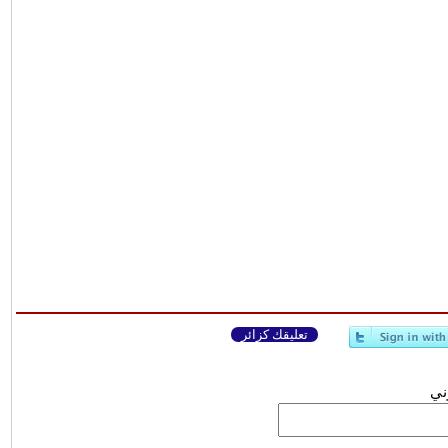
تعليقك كزائر
وني