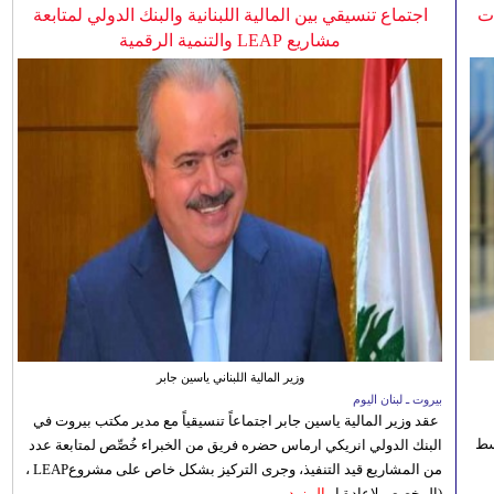
ات
اجتماع تنسيقي بين المالية اللبنانية والبنك الدولي لمتابعة
مشاريع LEAP والتنمية الرقمية
وزير المالية اللبناني ياسين جابر
بيروت ـ لبنان اليوم
عقد وزير المالية ياسين جابر اجتماعاً تنسيقياً مع مدير مكتب بيروت في
 للوسط
البنك الدولي انريكي ارماس حضره فريق من الخبراء خُصِّص لمتابعة عدد
من المشاريع قيد التنفيذ، وجرى التركيز بشكل خاص على مشروعLEAP ،
(المخصص لإعادة ا...
المزيد