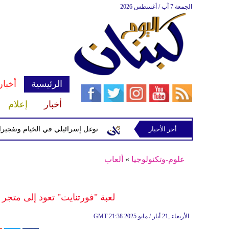
الجمعة 7 آب / أغسطس 2026
الرئيسية
أخبار
أخبار
إعلام
إسرائيلية في رب ثلاثين
أخر الأخبار
توغل إسرائيلي في الخيام وتفجيرات بمنطق
علوم-وتكنولوجيا
»
ألعاب
لعبة "فورتنايت" تعود إلى متجر تطبي
21:38 2025 الأربعاء ,21 أيار / مايو
GMT