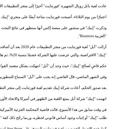
عادت لعبة باتل رويال الشهيرة "فورتنايت" أخيرًا إلى متجر التطبيقات ا
اعتبارًا من يوم الثلاثاء، أصبحت فورتنايت متاحة أيضًا على متجري "إيبك 
وذكرت "إيبك" في منشور على منصة إكس أنها ستظهر في نتائج البحث ع
"العربية Business".
أزالت "أبل" لعبة فورت
"إيبك" الافتراضية، والتي عرضت عليها الشركة خصمًا بنسبة 20%، ثم هاجمت "إيبك" "أبل" ورفعت دعوى قضائية ضدها.
حكم قاضٍ لصالح "إيبك"، حيث وجد أن "أبل" انتهكت بشكل متعمد القواعد
وفي الشهر الماضي، قال القاضي إنه يجب على "أبل" السماح للمطوري
بعد صدور الحكم، أعادت شركة إيبك تقديم لعبة فورتنايت إلى متجر التطبي
اتهمت "إيبك" شركة أبل بمنع اللعبة من الظهور في أميركا والاتحاد الأورو
في وقت سابق من هذا الأسبوع، قالت قاضية المحكمة الجزئية الأميركية،
طلب "إيبك" أو إثبات وجود أساس قانوني لحظره، وربما رجّح ذلك كفة "إي