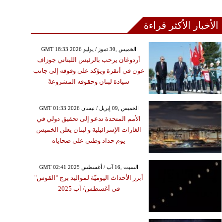
الأخبار الأكثر قراءة
GMT 18:33 2026 الخميس ,30 تموز / يوليو
أردوغان يرحب بالرئيس اللبناني جوزاف
عون في أنقرة ويؤكد على وقوفه إلى جانب
سيادة لبنان وحقوقه المشروعةً
GMT 01:33 2026 الخميس ,09 إبريل / نيسان
الأمم المتحدة تدعو إلى تحقيق دولي في
الغارات الإسرائيلية و لبنان يعلن الخميس
يوم حداد وطني على ضحاياه
GMT 02:41 2025 السبت ,16 آب / أغسطس
أبرز الأحداث اليوميّة لمواليد برج "القوس"
في أغسطس/ آب 2025