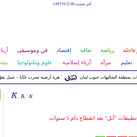
آخر تحديث GMT10:25:09
عاجلة
رياضة
ثقافة
إقتصاد
فن وموسيقى
أزياء
تعليم
مرأة
أزياء إسلامية
علوم وتكنولوجيا
بيئة
ة الشاليهات جنوب لبنان
هزة أرضية تضرب عنّايا – جبيل بقوّة 2.8 درجات على مقياس ريختر
قات "أبل" بعد انقطاع دام 5 سنوات