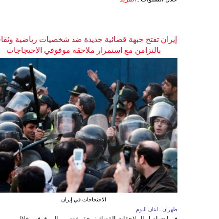
إيران تفتح جبهة قضائية جديدة ضد شخصيات رياضية وثقاف
بالتزامن مع استمرار ملاحقة موقوفي الاحتجاجات
الاحتجاجات في إيران
طهران ـ لبنان اليوم
فيما تتواصل الملاحقات القضائية بحق عدد من الموقوفين خلال