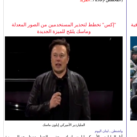
ية
"إكس" تخطط لتحذير المستخدمين من الصور المعدلة
وماسك يلمّح للميزة الجديدة
الملياردير الأميركي إيلون ماسك
واشنطن ـ لبنان اليوم
أثار الملياردير الأميركي إيلون ماسك موجة من الجدل بعد تلميحه إلى ميزة