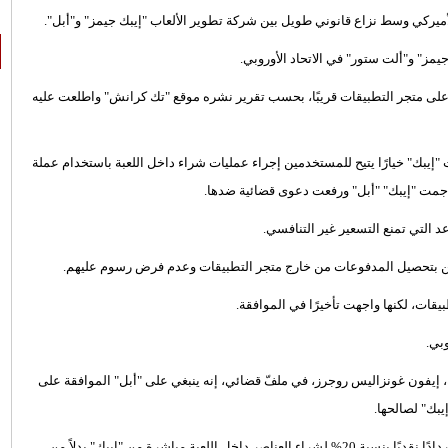
لأميركي وسط نزاع قانوني طويل بين شركة تطوير الألعاب "إيبك جيمز" و"أبل".
جيمز" و"ألت ستور" في الاتحاد الأوروبي.
لى متجر التطبيقات قريبًا، بحسب تقرير نشره موقع "تك كرانش" واطلعت عليه
نايت من متجر التطبيقات عام 2020 بعد أن أضافت "إيبك" خيارًا يتيح للمستخدمين إجراء عمليات شراء داخل اللعبة باستخدام عملة
 التي تمنع التسعير غير التنافسي.
ن بتحصيل المدفوعات من خارج متجر التطبيقات وعدم فرض رسوم عليهم.
قات، لكنها واجهت تأخيرًا في الموافقة.
بي.
 إيفون غونزاليس روجرز، في ملفّ قضائي، إنه ينبغي على "أبل" الموافقة على
بك" لصالحها.
كما يقدم الإصدار الجديد من لعبة فورتنايت المتوفر على App Store استردادًا نقديًا بنسبة 20% لشراء العناصر داخل اللعبة مباشرة من "إيبك" بدلاً من