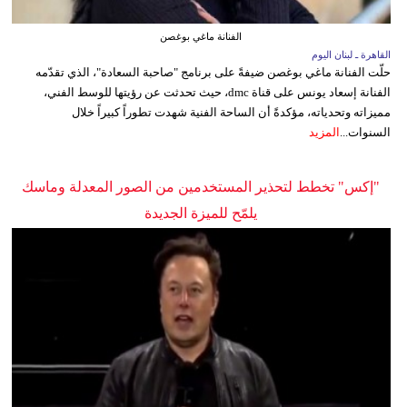
الفنانة ماغي بوغصن
القاهرة ـ لبنان اليوم
حلّت الفنانة ماغي بوغصن ضيفةً على برنامج "صاحبة السعادة"، الذي تقدّمه
الفنانة إسعاد يونس على قناة dmc، حيث تحدثت عن رؤيتها للوسط الفني،
مميزاته وتحدياته، مؤكدةً أن الساحة الفنية شهدت تطوراً كبيراً خلال
السنوات...
المزيد
"إكس" تخطط لتحذير المستخدمين من الصور المعدلة وماسك
يلمّح للميزة الجديدة