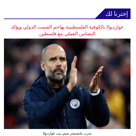
إخترنا لك
غوارديولا بالكوفية الفلسطينية يهاجم الصمت الدولي ويؤكد
التضامن العملي مع فلسطين
مدرب مانشستر سيتي بيب غوارديولا