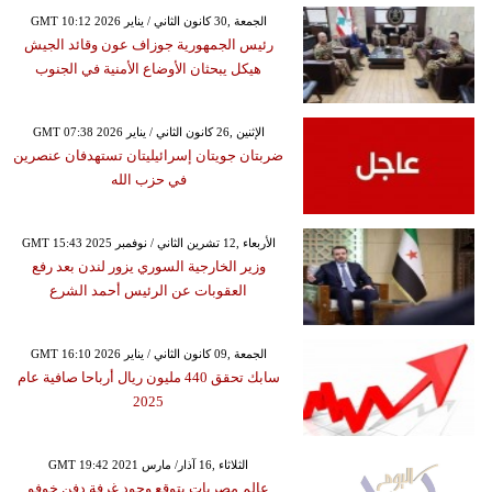
GMT 10:12 2026 الجمعة ,30 كانون الثاني / يناير
رئيس الجمهورية جوزاف عون وقائد الجيش
هيكل يبحثان الأوضاع الأمنية في الجنوب
GMT 07:38 2026 الإثنين ,26 كانون الثاني / يناير
ضربتان جويتان إسرائيليتان تستهدفان عنصرين
في حزب الله
GMT 15:43 2025 الأربعاء ,12 تشرين الثاني / نوفمبر
وزير الخارجية السوري يزور لندن بعد رفع
العقوبات عن الرئيس أحمد الشرع
GMT 16:10 2026 الجمعة ,09 كانون الثاني / يناير
سابك تحقق 440 مليون ريال أرباحا صافية عام
2025
GMT 19:42 2021 الثلاثاء ,16 آذار/ مارس
عالم مصريات يتوقع وجود غرفة دفن خوفو