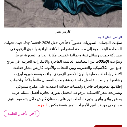
كاريس بشار
الرياض ـ لبنان اليوم
سجّلت النجمات السوريات حضوراً لافتاً في حفل Joy Awards 2026، حيث تحولت
السجادة البنفسجية إلى مساحة استعراض للأناقة الراقية والذوق الرفيع، في
مشاركة حملت رسائل فنية وجمالية عكست مكانة الدراما السورية عربياً.
وتنوّعت الإطلالات بين التصاميم العالمية الفاخرة والابتكارات الجريئة، في مزيج
جمع بين الكلاسيكية والعصرية، وبين الفخامة والأنوثة. كاريس بشار خطفت
الأنظار بإطلالة مخملية باللون الأخضر الزمردي، جاءت بقصة حورية أبرزت
رشاقتها، وتزينت بتفاصيل جانبية دقيقة منحت الفستان طابعاً ملكياً. واكتملت
إطلالتها بمجوهرات فاخرة ولمسات جمالية اعتمدت على مكياج سموكي
وتسريحة شعر كلاسيكية مرفوعة، لتحتفل بفوزها بجائزة أفضل ممثلة عربية
بحضور واثق وأنيق. بدورها، أطلت نور علي بفستان كلوش داكن بتصميم أنثوي
مستوحى من فساتين الأميرات، تميز بقصة مكش...
المزيد
آخر الأخبار الطبية