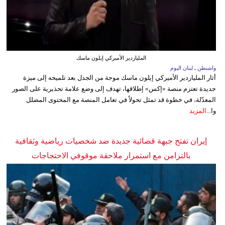
الملياردير الأميركي إيلون ماسك
واشنطن ـ لبنان اليوم
أثار الملياردير الأميركي إيلون ماسك موجة من الجدل بعد تلميحه إلى ميزة
جديدة تعتزم منصة «إكس» إطلاقها، تهدف إلى وضع علامة تحذيرية على الصور
المعدّلة، في خطوة قد تمثل تحولاً في تعامل المنصة مع المحتوى المضلل
وا...
المزيد
إيران تفتح جبهة قضائية جديدة ضد شخصيات رياضية وثقافية
بالتزامن مع استمرار ملاحقة موقوفي الاحتجاجات