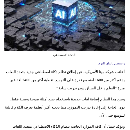
وسفر
ديكور
أخبار
إعلام
تعليم
الذكاء الاصطناعي
واشنطن ـ لبنان اليوم
مرأة
أعلنت شركة ميتا الأمريكية، عن إطلاق نظام ذكاء اصطناعي جديد متعدد اللغات
أزياء
يدعم أكثر من 1600 لغة، مع قدرة على التوسع لتغطية أكثر من 5400 لغة عبر
إسلامية
ميزة "التعلم داخل السياق دون تدريب سابق".
ويتيح هذا النظام إضافة لغات جديدة باستخدام بضع أمثلة صوتية ونصية فقط،
علوم
دون الحاجة إلى إعادة تدريب النموذج، مما يجعله أكثر أنظمة تعرف الكلام قابلية
وتكنولوجيا
للتوسع حتى الآن.
بيئة
وتؤكد /ميتا/ أن كافة الموارد الخاصة بنظام الذكاء الاصطناعي متعدد اللغات