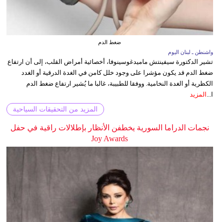
ضغط الدم
واشنطن ـ لبنان اليوم
تشير الدكتورة سيفينتش ماميدغوسينوفا، أخصائية أمراض القلب، إلى أن ارتفاع
ضغط الدم قد يكون مؤشرا على وجود خلل كامن في الغدة الدرقية أو الغدد
الكظرية أو الغدة النخامية. ووفقا للطبيبة، غالبا ما يُشير ارتفاع ضغط الدم
ا...
المزيد
المزيد من التحقيقات السياحية
نجمات الدراما السورية يخطفن الأنظار بإطلالات راقية في حفل
Joy Awards