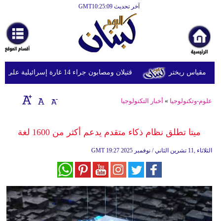
آخر تحديث GMT10:25:09
الرئيسية
أخبارعاجلة
رياضة
قتيلان ومصابون جراء 14 غارة إسرائيلية على شرق وجنوب لبنان
ثقافة
إقتصاد
علوم-وتكنولوجيا
»
أخبار التكنولوجيا
فن
ميتا تطلق نظام ذكاء متقدم يدعم أكثر من 1600 لغة
وموسيقى
19:27 2025 الثلاثاء ,11 تشرين الثاني / نوفمبر
GMT
أزياء
صحة
وتغذية
سياحة