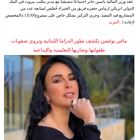
عقد وزير المالية ياسين جابر اجتماعاً تنسيقياً مع مدير مكتب بيروت في البنك
الدولي انريكي ارماس حضره فريق من الخبراء خُصِّص لمتابعة عدد من
المشاريع قيد التنفيذ، وجرى التركيز بشكل خاص على مشروعLEAP ،(المخصص
لإعادة ا...
المزيد
ماغي بوغصن تكشف تطور الدراما اللبنانية وتروي صعوبات
طفولتها وتجاربها التعليمية والإبداعية