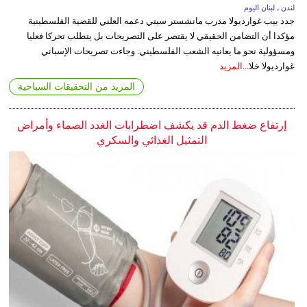
لندن ـ لبنان اليوم
جدد بيب غوارديولا مدرب مانشستر سيتي دعمه العلني للقضية الفلسطينية
مؤكدا أن التضامن الحقيقي لا يقتصر على التصريحات بل يتطلب تحركا فعليا
ومسؤولية نحو ما يعانيه الشعب الفلسطيني. وجاءت تصريحات الإسباني
غوارديولا خلا...
المزيد
المزيد من التحقيقات السياحية
إرتفاع ضغط الدم قد يكشف اضطرابات الغدد الصماء وأمراض
التمثيل الغذائي والسكري