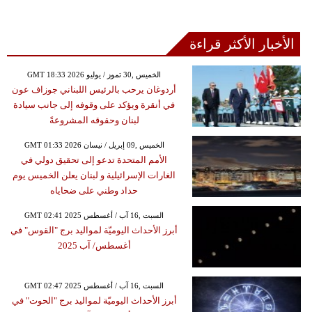
الأخبار الأكثر قراءة
GMT 18:33 2026 الخميس ,30 تموز / يوليو
أردوغان يرحب بالرئيس اللبناني جوزاف عون
في أنقرة ويؤكد على وقوفه إلى جانب سيادة
لبنان وحقوقه المشروعةً
GMT 01:33 2026 الخميس ,09 إبريل / نيسان
الأمم المتحدة تدعو إلى تحقيق دولي في
الغارات الإسرائيلية و لبنان يعلن الخميس يوم
حداد وطني على ضحاياه
GMT 02:41 2025 السبت ,16 آب / أغسطس
أبرز الأحداث اليوميّة لمواليد برج "القوس" في
أغسطس/ آب 2025
GMT 02:47 2025 السبت ,16 آب / أغسطس
أبرز الأحداث اليوميّة لمواليد برج "الحوت" في