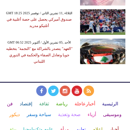
GMT 18:25 2025 الثلاثاء ,11 تشرين الثاني / نوفمبر
صندوق أميركي يحصل على حصة أغلبية في
أتلتيكو مدريد
GMT 06:52 2025 الأحد ,05 تشرين الأول / أكتوبر
"العهد" يتصدر بالشراكة مع "النجمة" بتخطيه
جويا وتعادل الصفاء والحكمة في الدوري
اللبناني
الرئيسية
أخبارعاجلة
رياضة
ثقافة
إقتصاد
فن
وموسيقى
أزياء
صحة وتغذية
سياحة وسفر
ديكور
أخبار
إعلام
تعليم
مرأة
علوم وتكنولوجيا
بيئة