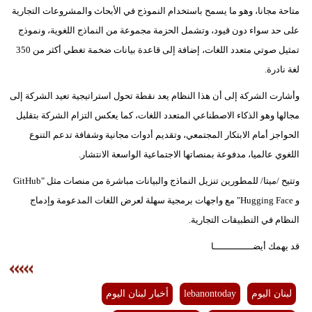
مدوَّنات
متاحة مجانا، وهو ما يسمح باستخدام النموذج في الأبحاث والمشروعات التجارية
على حد سواء دون قيود، وتشمل الحزمة مجموعة من النماذج اللغوية، ونموذج
أبراج
تمثيل صوتي متعدد اللغات، إضافة إلى قاعدة بيانات ضخمة تغطي أكثر من 350
فيديو
لغة نادرة.
وأشارت الشركة إلى أن هذا النظام يعد نقطة تحول استراتيجية تعيد الشركة إلى
سيارات
مجالها وهو الذكاء الاصطناعي المتعدد اللغات، كما يعكس التزام الشركة بتقليل
الحواجز أمام الابتكار المجتمعي، وتقديم أدوات مجانية وشفافة تدعم التنوع
اللغوي عالميا، مدفوعة بمنصاتها الاجتماعية الواسعة الانتشار.
وتتيح /ميتا/ للمطورين تنزيل النماذج والبيانات مباشرة من منصات مثل "GitHub
و Hugging Face" مع واجهات برمجية سهلة لعرض اللغات المدعومة وإدماج
النظام في التطبيقات التجارية.
قد يهمك أيضــــــــــــــا
لبنان اليوم
lebanontoday
أخبار لبنان اليوم