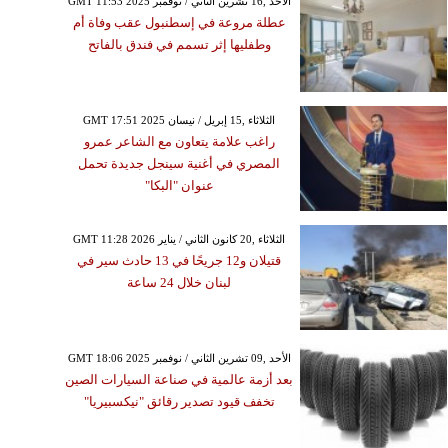
GMT 11:53 2025 الأحد ,16 تشرين الثاني / نوفمبر
عطلة مروعة في إسطنبول عقب وفاة أم
وطفليها إثر تسمم في فندق بالفاتح
GMT 17:51 2025 الثلاثاء ,15 إبريل / نيسان
راغب علامة يتعاون مع الشاعر عمرو
المصري في أغنية سينجل جديدة تحمل
عنوان "البكا"
GMT 11:28 2026 الثلاثاء ,20 كانون الثاني / يناير
قتيلان و12 جريحًا في 13 حادث سير في
لبنان خلال 24 ساعة
GMT 18:06 2025 الأحد ,09 تشرين الثاني / نوفمبر
بعد أزمة عالمية في صناعة السيارات الصين
تخفف قيود تصدير رقائق "نيكسبيريا"