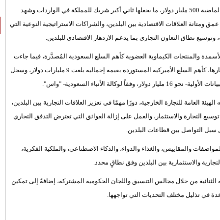
تجاوز حجم التبادل التجاري بين السعودية وأميركا خلال الأعوام العشرة الماضية 500 مليار دولار، ما يجعلها ثاني أكبر شريك للمملكة في الواردات.وشهد
ذ عام 2020م معدل نموٍّ يتجاوز 50%، مما يعكس عمق ومتانة العلاقات الاقتصادية بين البلدين، والشراكات الاستراتيجية النوعية التي
توسيع نطاق التعاون التجاري بما يدعم الازدهار الاقتصادي للبلدين.
لتجاري نحو 33 مليار دولار، إذ جاءت الأسمدة والمنتجات الكيماوية العضوية كأهم السلع السعودية المُصدَّرة، فيما جاءت
المراجل والآلات والأجهزة والأدوات الآلية، إضافة إلى السيارات وقطع غيارها، كأهم السلع الأميركية المستوردة بقيمة إجمالية بلغت 9 مليارات دولار، وسجل
لاستثمار السعودي الأميركي (TIFA) الذي تترأسه الهيئة العامة للتجارة الخارجية، دورًا مهمًا في تعزيز العلاقات التجارية بين البلدين،
توسيع التجارة والاستثمار، والعمل على إزالة العوائق التي تعترض التدفق التجاري
يل سبل التواصل بين قطاعات البلدين.
جالات متعددة تشمل المواصفات والمقاييس، والغذاء والدواء، والذكاء الاصطناعي، والملكية الفكرية،
ية الثنائية من خلال مجالس التنسيق واللجان الحكومية المشتركة، إضافةً إلى تمكين
دة في تذليل مختلف التحديات التي تواجهها.