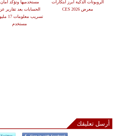
ار للاستفادة
الروبوتات الذكية أبرز ابتكارات
مستخدميها وتؤكد أمان
روض الجمعة
معرض CES 2026
الحسابات بعد تقارير عن
ضاء
تسريب معلومات 17
مستخدم
أرسل تعليقك