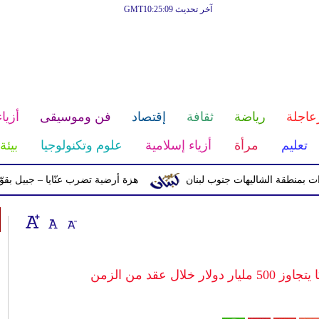
آخر تحديث GMT10:25:09
عاجلة
رياضة
ثقافة
إقتصاد
فن وموسيقى
أزياء
تعليم
مرأة
أزياء إسلامية
علوم وتكنولوجيا
بيئة
 الشاليهات جنوب لبنان
هزة أرضية تضرب عنّايا – جبيل بقوّة 2.8 درجات على مقياس ريختر
ل عقد من الزمن