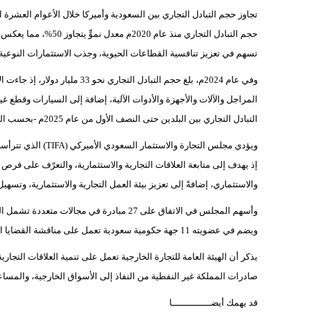
حجم التبادل التجاري من
تسهم في تعزيز تنافسية القطاعات الحيوية، وجذب الاستثمارات النوعية، و
وفي عام 2024م، بلغ حجم التبادل ا
التبادل التجاري بين البلدين حتى النصف الأول من عام 2025م -بحسب البيانات الأولية- نحو 16 مليار دولار، وفقاً لوكالة الأنباء السعودية- "واس".
ويؤدي مجلس التجارة وا
إذ يهدف إلى متابعة العلاقات التجارية والاستثمارية، والتعرّف على فرص 
والاستثماري، إضافةً إلى تعزيز بيئة العمل التجارية والاستثمارية، وتسه
وأسهم المجلس في الاتفاق على 27 مبادرة في م
ويضم في عضويته 11 جهة حكومية سعودية تعمل على مناقشة القضايا التجارية والاستثمارية بين البلدين وفق نطاقٍ محدد.
يذكر أن الهيئة العامة للتجارة الخارجية تعمل على تنمية العلاقات التجار
صادرات المملكة غير النفطية من النفاذ إلى الأسواق الخارجية، والمساع
قد يهمك أيضــــــــــــــا