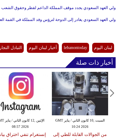
ولي العهد السعودي يجدد موقف المملكة الداعم لقطر وحقوق الشعب 
ولي العهد السعودي يغادر إلى الدوحة لترؤس وفد المملكة في القمة العرب
لبنان اليوم
lebanontoday
أخبار لبنان اليوم
التبادل التجا
أخبار ذات صلة
الثلاثاء ,25 تشرين الثاني / نوفمبر GMT
السبت ,10 كانون الثاني / يناير GMT
الإثنين ,12 كانون ا
08:57 2026
10:24 2026
18:48
ات التسوق
من الجوالات القابلة للطي إلى
إنستغرام تنفي اختراق بيان