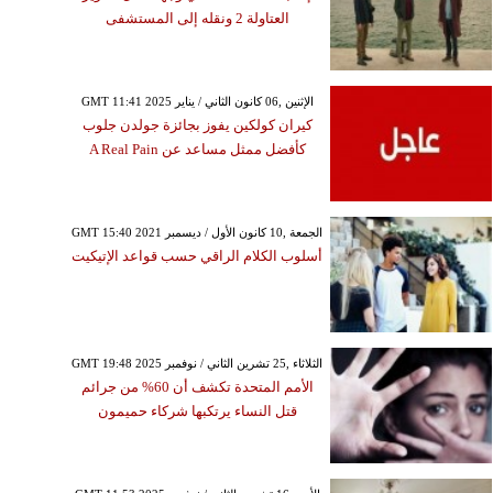
العتاولة 2 ونقله إلى المستشفى
GMT 11:41 2025 الإثنين ,06 كانون الثاني / يناير
كيران كولكين يفوز بجائزة جولدن جلوب
كأفضل ممثل مساعد عن A Real Pain
GMT 15:40 2021 الجمعة ,10 كانون الأول / ديسمبر
أسلوب الكلام الراقي حسب قواعد الإتيكيت
GMT 19:48 2025 الثلاثاء ,25 تشرين الثاني / نوفمبر
الأمم المتحدة تكشف أن 60% من جرائم
قتل النساء يرتكبها شركاء حميمون