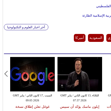
الفلسطيني
ية الإسلامية الطارئة
أخر اخبار العلوم و التكنولوجيا
ري
السعودية
أميركا
لثاني / يناير GMT
الثلاثاء ,13 كانون الثاني / يناير GMT
السبت ,17 كانون الثاني / يناير GMT
09:05 2026
07:37 2026
ات
إيلون ماسك يؤكد أن سبيس
غوغل تعلن إطلاق نسخة