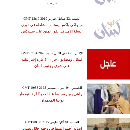
بيروت
GMT 12:19 2019 الجمعة ,22 شباط / فبراير
ميلواكي باكس يستأنف نشاطه في دوري
السلة الأميركي بفوز ثمين على سلتيكس
GMT 07:34 2026 الإثنين ,26 كانون الثاني / يناير
قتيلان ومصابون جراء 14 غارة إسرائيلية
على شرق وجنوب لبنان
GMT 10:53 2025 الخميس ,04 أيلول / سبتمبر
الراعي يعين مجلسا عامًا جديدًا لرهبانية مار
يوحنا المعمدان
GMT 08:30 2025 السبت ,01 آذار/ مارس
إصابة أحمد السقا في وجهه خلال تصوير