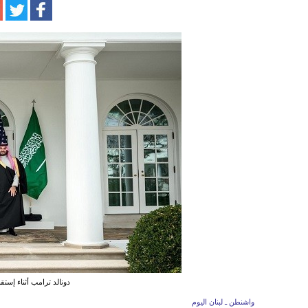
دونالد ترامب أثناء إست
واشنطن ـ لبنان اليوم