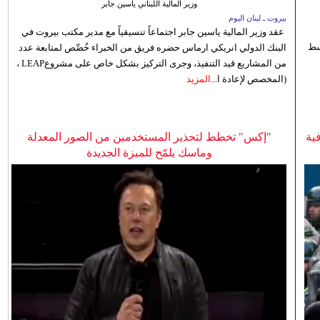
وزير المالية اللبناني ياسين جابر
بيروت ـ لبنان اليوم
عقد وزير المالية ياسين جابر اجتماعاً تنسيقياً مع مدير مكتب بيروت في
 للوسط
البنك الدولي انريكي ارماس حضره فريق من الخبراء خُصِّص لمتابعة عدد
من المشاريع قيد التنفيذ، وجرى التركيز بشكل خاص على مشروعLEAP ،
(المخصص لإعادة ا...
المزيد
ية
"إكس" تخطط لتحذير المستخدمين من الصور المعدلة
وماسك يلمّح للميزة الجديدة