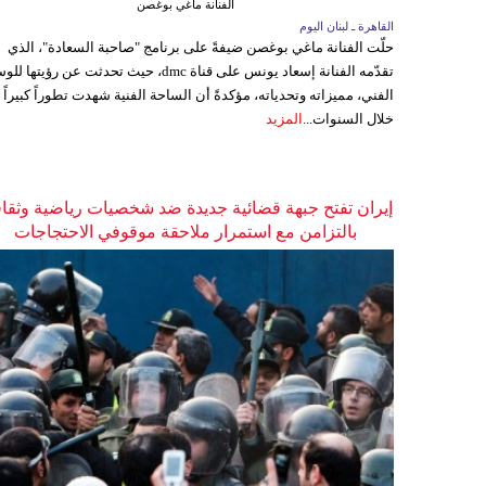
الفنانة ماغي بوغصن
القاهرة ـ لبنان اليوم
حلّت الفنانة ماغي بوغصن ضيفةً على برنامج "صاحبة السعادة"، الذي
تقدّمه الفنانة إسعاد يونس على قناة dmc، حيث تحدثت عن رؤيتها
الفني، مميزاته وتحدياته، مؤكدةً أن الساحة الفنية شهدت تطوراً كبيراً
خلال السنوات...
المزيد
إيران تفتح جبهة قضائية جديدة ضد شخصيات رياضية وثقاف
بالتزامن مع استمرار ملاحقة موقوفي الاحتجاجات