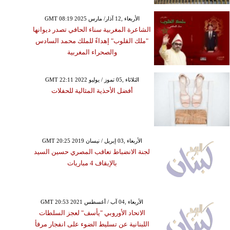
GMT 08:19 2025 الأربعاء ,12 آذار/ مارس
الشاعرة المغربية سناء الحافي تصدر ديوانها
"ملك القلوب" إهداءً للملك محمد السادس
والصحراء المغربية
GMT 22:11 2022 الثلاثاء ,05 تموز / يوليو
أفضل الأحذية المثالية للحفلات
GMT 20:25 2019 الأربعاء ,03 إبريل / نيسان
لجنة الانضباط تعاقب المصري حسين السيد
بالإيقاف 4 مباريات
GMT 20:53 2021 الأربعاء ,04 آب / أغسطس
الاتحاد الأوروبي "يأسف" لعجز السلطات
اللبنانية عن تسليط الضوء على انفجار مرفأ