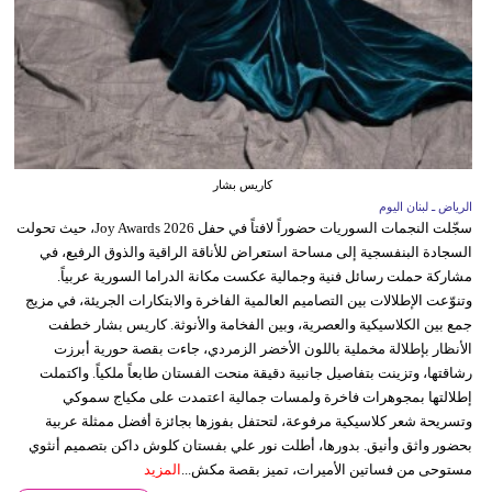
كاريس بشار
الرياض ـ لبنان اليوم
سجّلت النجمات السوريات حضوراً لافتاً في حفل Joy Awards 2026، حيث تحولت
السجادة البنفسجية إلى مساحة استعراض للأناقة الراقية والذوق الرفيع، في
مشاركة حملت رسائل فنية وجمالية عكست مكانة الدراما السورية عربياً.
وتنوّعت الإطلالات بين التصاميم العالمية الفاخرة والابتكارات الجريئة، في مزيج
جمع بين الكلاسيكية والعصرية، وبين الفخامة والأنوثة. كاريس بشار خطفت
الأنظار بإطلالة مخملية باللون الأخضر الزمردي، جاءت بقصة حورية أبرزت
رشاقتها، وتزينت بتفاصيل جانبية دقيقة منحت الفستان طابعاً ملكياً. واكتملت
إطلالتها بمجوهرات فاخرة ولمسات جمالية اعتمدت على مكياج سموكي
وتسريحة شعر كلاسيكية مرفوعة، لتحتفل بفوزها بجائزة أفضل ممثلة عربية
بحضور واثق وأنيق. بدورها، أطلت نور علي بفستان كلوش داكن بتصميم أنثوي
مستوحى من فساتين الأميرات، تميز بقصة مكش...
المزيد