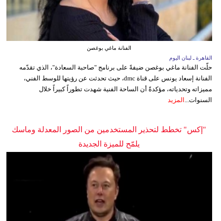
الفنانة ماغي بوغصن
القاهرة ـ لبنان اليوم
حلّت الفنانة ماغي بوغصن ضيفةً على برنامج "صاحبة السعادة"، الذي تقدّمه
الفنانة إسعاد يونس على قناة dmc، حيث تحدثت عن رؤيتها للوسط الفني،
مميزاته وتحدياته، مؤكدةً أن الساحة الفنية شهدت تطوراً كبيراً خلال
السنوات...
المزيد
"إكس" تخطط لتحذير المستخدمين من الصور المعدلة وماسك
يلمّح للميزة الجديدة