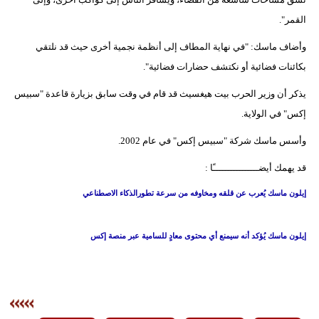
مدوَّنات
القمر".
أبراج
وأضاف ماسك: "في نهاية المطاف إلى أنظمة نجمية أخرى حيث قد نلتقي
بكائنات فضائية أو نكتشف حضارات فضائية".
فيديو
يذكر أن وزير الحرب بيت هيغسيث قد قام في وقت سابق بزيارة قاعدة "سبيس
سيارات
إكس" في الولاية.
وأسس ماسك شركة "سبيس إكس" في عام 2002.
قد يهمك أيضــــــــــــــــًا :
إيلون ماسك يُعرب عن قلقه ومخاوفه من سرعة تطورالذكاء الاصطناعي
إيلون ماسك يُؤكد أنه سيمنع أي محتوى معادٍ للسامية عبر منصة إكس