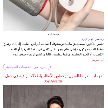
ضغط الدم
واشنطن ـ لبنان اليوم
تشير الدكتورة سيفينتش ماميدغوسينوفا، أخصائية أمراض القلب، إلى أن ارتفاع
ضغط الدم قد يكون مؤشرا على وجود خلل كامن في الغدة الدرقية أو الغدد
الكظرية أو الغدة النخامية. ووفقا للطبيبة، غالبا ما يُشير ارتفاع ضغط الدم
ا...
المزيد
المزيد من التحقيقات السياحية
نجمات الدراما السورية يخطفن الأنظار بإطلالات راقية في حفل
Joy Awards