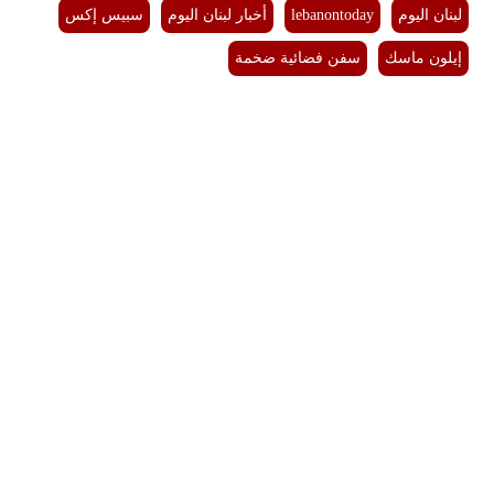
لبنان اليوم
lebanontoday
أخبار لبنان اليوم
سبيس إكس
إيلون ماسك
سفن فضائية ضخمة