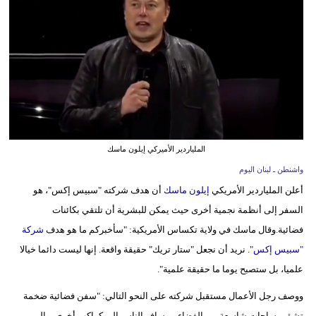
وسفر
ديكور
أخبار
إعلام
تعليم
الملياردير الأميركي إيلون ماسك
مرأة
واشنطن ـ لبنان اليوم
أعلن الملياردير الأمريكي
إيلون ماسك
أن هدف شركته "سبيس إكس"، هو
أزياء
السفر إلى أنظمة نجمية أخرى حيث يمكن للبشرية أن تلتقي بكائنات
إسلامية
فضائية.وقال ماسك في ولاية تكساس الأمريكية: "سأخبركم ما هو هدف
شركة
علوم
"سبيس إكس"
. نريد أن نجعل "ستار تريك" حقيقة واقعة. إنها ليست دائما خيالا
وتكنولوجيا
علميا، بل ستصبح يوما ما حقيقة علمية".
بيئة
ووصف رجل الأعمال مستقبل شركته على النحو التالي: "سفن فضائية ضخمة
تشق مساحات شاسعة من الفضاء، ويسافر الناس إلى كواكب أخرى، وإلى