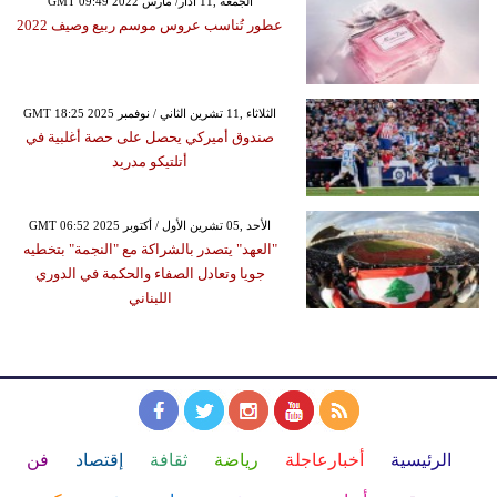
GMT 09:49 2022 الجمعة ,11 آذار/ مارس
عطور تُناسب عروس موسم ربيع وصيف 2022
GMT 18:25 2025 الثلاثاء ,11 تشرين الثاني / نوفمبر
صندوق أميركي يحصل على حصة أغلبية في
أتلتيكو مدريد
GMT 06:52 2025 الأحد ,05 تشرين الأول / أكتوبر
"العهد" يتصدر بالشراكة مع "النجمة" بتخطيه
جويا وتعادل الصفاء والحكمة في الدوري
اللبناني
الرئيسية
أخبارعاجلة
رياضة
ثقافة
إقتصاد
فن