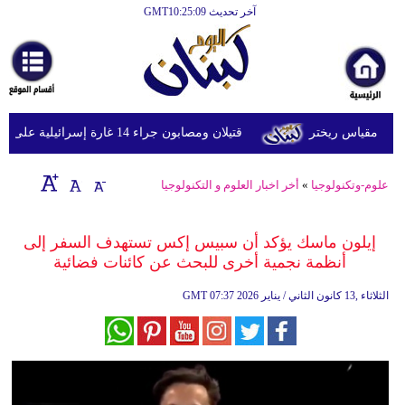
آخر تحديث GMT10:25:09
الرئيسية
أخبارعاجلة
رياضة
قتيلان ومصابون جراء 14 غارة إسرائيلية على شرق وجنوب لبنان
ثقافة
إقتصاد
علوم-وتكنولوجيا
»
أخر اخبار العلوم و التكنولوجيا
فن
إيلون ماسك يؤكد أن سبيس إكس تستهدف السفر إلى
وموسيقى
أنظمة نجمية أخرى للبحث عن كائنات فضائية
أزياء
07:37 2026 الثلاثاء ,13 كانون الثاني / يناير
GMT
صحة
وتغذية
سياحة