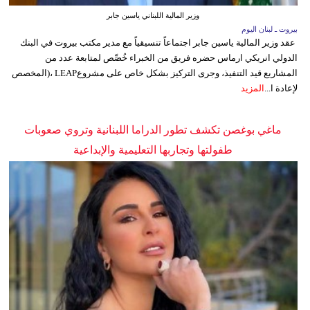
وزير المالية اللبناني ياسين جابر
بيروت ـ لبنان اليوم
عقد وزير المالية ياسين جابر اجتماعاً تنسيقياً مع مدير مكتب بيروت في البنك
الدولي انريكي ارماس حضره فريق من الخبراء خُصِّص لمتابعة عدد من
المشاريع قيد التنفيذ، وجرى التركيز بشكل خاص على مشروعLEAP ،(المخصص
لإعادة ا...
المزيد
ماغي بوغصن تكشف تطور الدراما اللبنانية وتروي صعوبات
طفولتها وتجاربها التعليمية والإبداعية