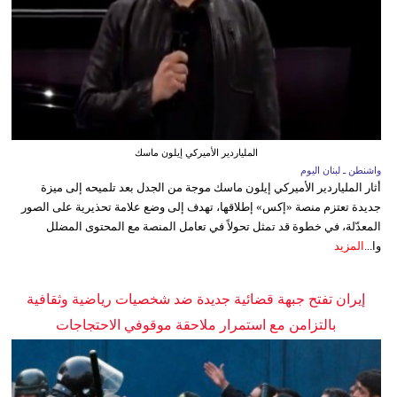
الملياردير الأميركي إيلون ماسك
واشنطن ـ لبنان اليوم
أثار الملياردير الأميركي إيلون ماسك موجة من الجدل بعد تلميحه إلى ميزة
جديدة تعتزم منصة «إكس» إطلاقها، تهدف إلى وضع علامة تحذيرية على الصور
المعدّلة، في خطوة قد تمثل تحولاً في تعامل المنصة مع المحتوى المضلل
وا...
المزيد
إيران تفتح جبهة قضائية جديدة ضد شخصيات رياضية وثقافية
بالتزامن مع استمرار ملاحقة موقوفي الاحتجاجات