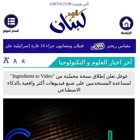
آخر تحديث GMT10:25:09
الرئيسية
أخبارعاجلة
رياضة
قتيلان ومصابون جراء 14 غارة إسرائيلية على شرق وجنوب لبنان
ثقافة
أخر اخبار العلوم و التكنولوجيا
إقتصاد
فن
غوغل تعلن إطلاق نسخة محسّنة من "Ingredients to Video"
لمساعدة المستخدمين على صنع فيديوهات أكثر واقعية بالذكاء
وموسيقى
الاصطناعي
أزياء
صحة
وتغذية
سياحة