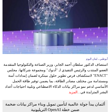
أبوظبي ـ لبنان اليوم
استضاف الدكتور سلطان أحمد الجابر، وزير الصناعة والتكنولوجيا المتقدمة
العضو المنتدب والرئيس التنفيذي لـ "أدنوك" ومجموعة شركاتها، مجلس
"ENACT" لاستكشاف فرص تطوير حلول مبتكرة لضمان إمدادات آمنة
ومستدامة من مختلف مصادر الطاقة، بما يضمن توفير طاقة الحمل
الأساسي لدعم نمو مراكز بيانات الذكاء الاصطناعي وتلبية احتياجات أعداد
البشر المتزايدة في...
المزيد
ألتمان يبدأ جولة عالمية لتأمين تمويل وبناء مراكز بيانات ضخمة
ضمن خطة OpenAI التريليونية