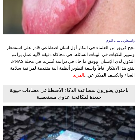
واشنطن ـ لبنان اليوم
نجح فريق من العلماء في ابتكار أول لسان اصطناعي قادر على استشعار
وتمييز النكهات في البيئات السائلة، في محاكاة دقيقة لآلية عمل براعم
التذوق لدى الإنسان. ووفق ما جاء في دراسة نُشرت في مجلة PNAS،
يفتح هذا الابتكار آفاقاً واسعة لتطوير أنظمة آلية متقدمة لمراقبة سلامة
الغذاء والكشف المبكر عن...
المزيد
باحثون يطورون بمساعدة الذكاء الاصطناعي مضادات حيوية
جديدة لمكافحة عدوى مستعصية