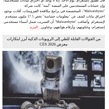
قال تطبيق إنستغرام، يوم الأحد، إنه لا يوجد أي اختراق لبيانات مستخدميه،
وإن حسابات المستخدمين على المنصة "آمنة".كانت شركة
"Malwarebytes"، المتخصصة في برامج مكافحة الفيروسات، أفادت بوجود
اختراق بيانات كشف عن "معلومات حساسة" تخص 17.5 مليون مستخدم
لإنستغرام. وأضافت "Malwarebytes" أن التسريب شمل أسماء مستخدمي
إنستغرام، وعناوينهم، وأرقام هواتفهم، وعناوين...
المزيد
من الجوالات القابلة للطي إلى الروبوتات الذكية أبرز ابتكارات
معرض CES 2026