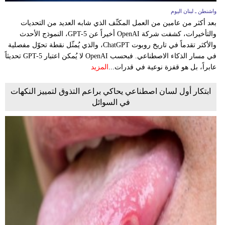
واشنطن ـ لبنان اليوم
بعد أكثر من عامين من العمل المكثّف الذي شابه العديد من التحديات
والتأخيرات، كشفت شركة OpenAI أخيراً عن GPT-5، النموذج الأحدث
والأكثر تقدماً في تاريخ روبوت ChatGPT، والذي يُمثّل نقطة تحوّل مفصلية
في مسار الذكاء الاصطناعي. فبحسب OpenAI لا يُمكن اعتبار GPT-5 تحديثاً
عابراً، بل هو قفزة نوعية في قدرات...
المزيد
ابتكار أول لسان اصطناعي يحاكي براعم التذوق لتمييز النكهات
في السوائل