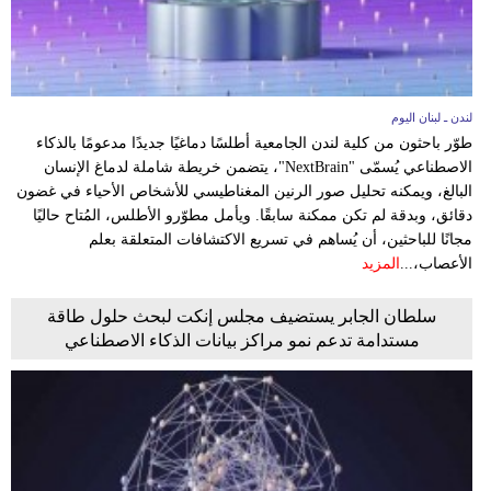
لندن ـ لبنان اليوم
طوّر باحثون من كلية لندن الجامعية أطلسًا دماغيًا جديدًا مدعومًا بالذكاء
الاصطناعي يُسمّى "NextBrain"، يتضمن خريطة شاملة لدماغ الإنسان
البالغ، ويمكنه تحليل صور الرنين المغناطيسي للأشخاص الأحياء في غضون
دقائق، وبدقة لم تكن ممكنة سابقًا. ويأمل مطوّرو الأطلس، المُتاح حاليًا
مجانًا للباحثين، أن يُساهم في تسريع الاكتشافات المتعلقة بعلم
الأعصاب،...
المزيد
سلطان الجابر يستضيف مجلس إنكت لبحث حلول طاقة
مستدامة تدعم نمو مراكز بيانات الذكاء الاصطناعي