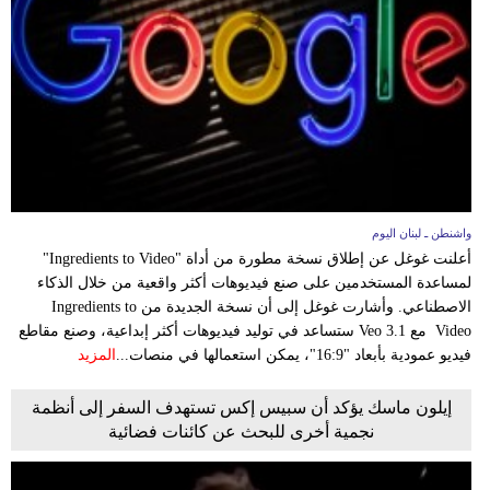
وسفر
ديكور
أخبار
إعلام
تعليم
واشنطن ـ لبنان اليوم
مرأة
أعلنت غوغل عن إطلاق نسخة مطورة من أداة "Ingredients to Video"
لمساعدة المستخدمين على صنع فيديوهات أكثر واقعية من خلال الذكاء
أزياء
الاصطناعي. وأشارت غوغل إلى أن نسخة الجديدة من Ingredients to
إسلامية
Video مع Veo 3.1 ستساعد في توليد فيديوهات أكثر إبداعية، وصنع مقاطع
فيديو عمودية بأبعاد "16:9"، يمكن استعمالها في منصات...
المزيد
علوم
إيلون ماسك يؤكد أن سبيس إكس تستهدف السفر إلى أنظمة
وتكنولوجيا
نجمية أخرى للبحث عن كائنات فضائية
بيئة