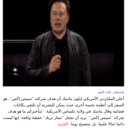
مدوَّنات
أبراج
فيديو
سيارات
واشنطن ـ لبنان اليوم
أعلن الملياردير الأمريكي إيلون ماسك أن هدف شركته "سبيس إكس"، هو
السفر إلى أنظمة نجمية أخرى حيث يمكن للبشرية أن تلتقي بكائنات
فضائية.وقال ماسك في ولاية تكساس الأمريكية: "سأخبركم ما هو هدف
شركة "سبيس إكس". نريد أن نجعل "ستار تريك" حقيقة واقعة. إنها ليست
دائما خيالا علميا، بل ستصبح يوما...
المزيد