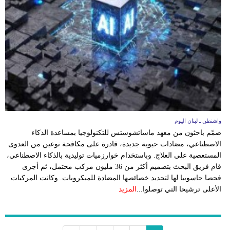
واشنطن ـ لبنان اليوم
صمّم باحثون من معهد ماساتشوستس للتكنولوجيا بمساعدة الذكاء
الاصطناعي، مضادات حيوية جديدة، قادرة على مكافحة نوعين من العدوى
المستعصية على العلاج. وباستخدام خوارزميات توليدية بالذكاء الاصطناعي،
قام فريق البحث بتصميم أكثر من 36 مليون مركب محتمل، ثم أجرى
فحصا حاسوبيا لها لتحديد خصائصها المضادة للميكروبات. وكانت المركبات
الأعلى ترشيحا التي توصلوا...
المزيد