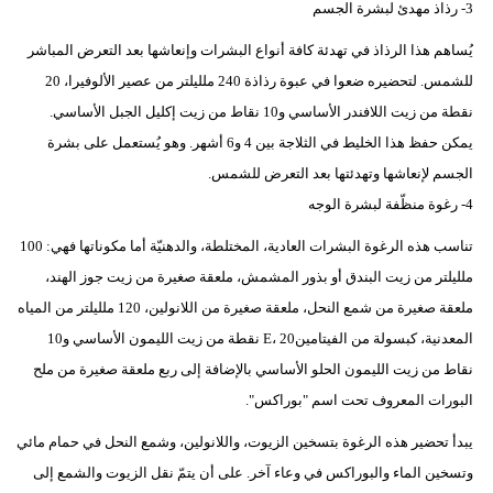
3- رذاذ مهدئ لبشرة الجسم
يُساهم هذا الرذاذ في تهدئة كافة أنواع البشرات وإنعاشها بعد التعرض المباشر
للشمس. لتحضيره ضعوا في عبوة رذاذة 240 ملليلتر من عصير الألوفيرا، 20
نقطة من زيت اللافندر الأساسي و10 نقاط من زيت إكليل الجبل الأساسي.
يمكن حفظ هذا الخليط في الثلاجة بين 4 و6 أشهر. وهو يُستعمل على بشرة
الجسم لإنعاشها وتهدئتها بعد التعرض للشمس.
4- رغوة منظّفة لبشرة الوجه
تناسب هذه الرغوة البشرات العادية، المختلطة، والدهنيّة أما مكوناتها فهي: 100
ملليلتر من زيت البندق أو بذور المشمش، ملعقة صغيرة من زيت جوز الهند،
ملعقة صغيرة من شمع النحل، ملعقة صغيرة من اللانولين، 120 ملليلتر من المياه
المعدنية، كبسولة من الفيتامينE، 20 نقطة من زيت الليمون الأساسي و10
نقاط من زيت الليمون الحلو الأساسي بالإضافة إلى ربع ملعقة صغيرة من ملح
البورات المعروف تحت اسم "بوراكس".
يبدأ تحضير هذه الرغوة بتسخين الزيوت، واللانولين، وشمع النحل في حمام مائي
وتسخين الماء والبوراكس في وعاء آخر. على أن يتمّ نقل الزيوت والشمع إلى