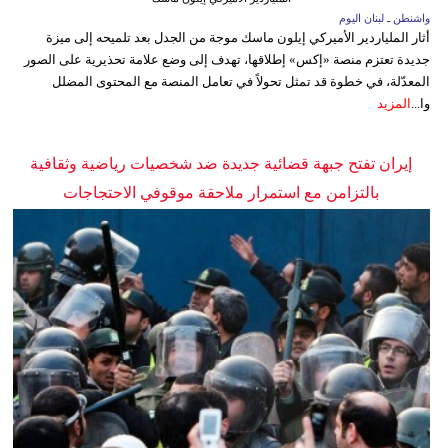
واشنطن ـ لبنان اليوم
أثار الملياردير الأميركي إيلون ماسك موجة من الجدل بعد تلميحه إلى ميزة
جديدة تعتزم منصة «إكس» إطلاقها، تهدف إلى وضع علامة تحذيرية على الصور
المعدّلة، في خطوة قد تمثل تحولاً في تعامل المنصة مع المحتوى المضلل
وا...
المزيد
إيران تفتح جبهة قضائية جديدة ضد شخصيات رياضية وثقافية
بالتزامن مع استمرار ملاحقة موقوفي الاحتجاجات