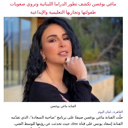
ماغي بوغصن تكشف تطور الدراما اللبنانية وتروي صعوبات
طفولتها وتجاربها التعليمية والإبداعية
الفنانة ماغي بوغصن
القاهرة ـ لبنان اليوم
حلّت الفنانة ماغي بوغصن ضيفةً على برنامج "صاحبة السعادة"، الذي تقدّمه
الفنانة إسعاد يونس على قناة dmc، حيث تحدثت عن رؤيتها للوسط الفني،