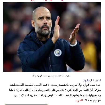
مدرب مانشستر سيتي بيب غوارديولا
لندن ـ لبنان اليوم
جدد بيب غوارديولا مدرب مانشستر سيتي دعمه العلني للقضية الفلسطينية
مؤكدا أن التضامن الحقيقي لا يقتصر على التصريحات بل يتطلب تحركا فعليا
ومسؤولية نحو ما يعانيه الشعب الفلسطيني. وجاءت تصريحات الإسباني
غوارديولا خلا...
المزيد