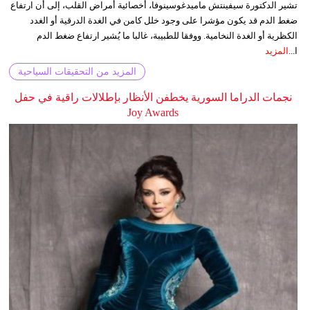
تشير الدكتورة سيفينتش ماميدغوسينوفا، أخصائية أمراض القلب، إلى أن ارتفاع
ضغط الدم قد يكون مؤشرا على وجود خلل كامن في الغدة الدرقية أو الغدد
الكظرية أو الغدة النخامية. ووفقا للطبيبة، غالبا ما يُشير ارتفاع ضغط الدم
ا...
المزيد
المزيد من التحقيقات السياحية
نجمات الدراما السورية يخطفن الأنظار بإطلالات راقية في حفل
Joy Awards