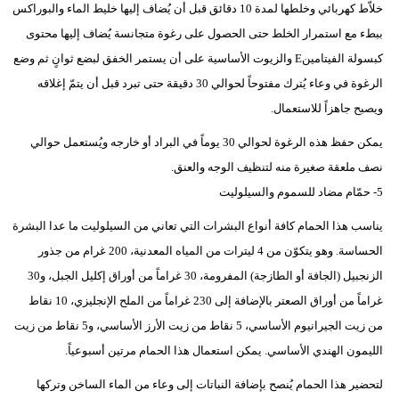
خلاّط كهربائي وخلطها لمدة 10 دقائق قبل أن يُضاف إليها خليط الماء والبوراكس
ببطء مع استمرار الخلط حتى الحصول على رغوة متجانسة يُضاف إليها محتوى
كبسولة الفيتامينE والزيوت الأساسية على أن يستمر الخفق لبضع ثوانٍ ثم وضع
الرغوة في وعاء يُترك مفتوحاً لحوالي 30 دقيقة حتى تبرد قبل أن يتمّ إغلاقه
ويصبح جاهزاً للاستعمال.
يمكن حفظ هذه الرغوة لحوالي 30 يوماً في البراد أو خارجه ويُستعمل حوالي
نصف ملعقة صغيرة منه لتنظيف الوجه والعنق.
5- حمّام مضاد للسموم والسيلوليت
يناسب هذا الحمام كافة أنواع البشرات التي تعاني من السيلوليت ما عدا البشرة
الحساسة. وهو يتكوّن من 4 ليترات من المياه المعدنية، 200 غرام من جذور
الزنجبيل (الجافة أو الطازجة) المفرومة، 30 غراماً من أوراق إكليل الجبل، و30
غراماً من أوراق الصعتر بالإضافة إلى 230 غراماً من الملح الإنجليزي، 10 نقاط
من زيت الجيرانيوم الأساسي، 5 نقاط من زيت الأرز الأساسي، و5 نقاط من زيت
الليمون الهندي الأساسي. يمكن استعمال هذا الحمام مرتين أسبوعياً.
لتحضير هذا الحمام يُنصح بإضافة النباتات إلى وعاء من الماء الساخن وتركها