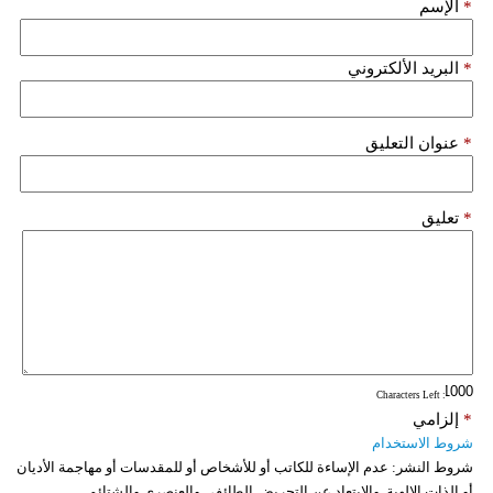
*
الإسم
*
البريد الألكتروني
*
عنوان التعليق
*
تعليق
: Characters Left
*
إلزامي
شروط الاستخدام
شروط النشر:
عدم الإساءة للكاتب أو للأشخاص أو للمقدسات أو مهاجمة الأديان
أو الذات الالهية. والابتعاد عن التحريض الطائفي والعنصري والشتائم.