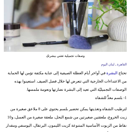
وسفر
ديكور
أخبار
إعلام
تعليم
وصفات تجميلية تعتني ببشرتكِ
القاهرة ـ لبنان اليوم
مرأة
تحتاج
البشرة
في أواخر أيام العطلة الصيفية إلى عناية مكثفة تؤمن لها الحماية
أزياء
من الاعتداءات الخارجية التي تتعرض لها خلال فصل الصيف. استعينوا بهذه
إسلامية
الوصفات التجميليّة التي تعيد إلى البشرة نضارتها ونعومة ملمسها.
1- بلسم مغذٍّ للشفاه
علوم
لترطيب الشفاه وتغذيتها يمكن تحضير بلسم يحتوي على 8 ملاعق صغيرة من
وتكنولوجيا
زيت الخروع، ملعقتين صغيرتين من شمع النحل، ملعقة صغيرة من العسل، و10
بيئة
نقاط من الزيوت الأساسية المتنوعة كزيت الليمون، البرتقال، اليوسفي ومقدار