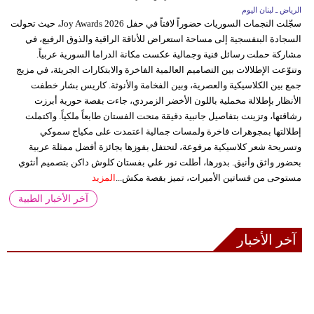
الرياض ـ لبنان اليوم
سجّلت النجمات السوريات حضوراً لافتاً في حفل Joy Awards 2026، حيث تحولت
السجادة البنفسجية إلى مساحة استعراض للأناقة الراقية والذوق الرفيع، في
مشاركة حملت رسائل فنية وجمالية عكست مكانة الدراما السورية عربياً.
وتنوّعت الإطلالات بين التصاميم العالمية الفاخرة والابتكارات الجريئة، في مزيج
جمع بين الكلاسيكية والعصرية، وبين الفخامة والأنوثة. كاريس بشار خطفت
الأنظار بإطلالة مخملية باللون الأخضر الزمردي، جاءت بقصة حورية أبرزت
رشاقتها، وتزينت بتفاصيل جانبية دقيقة منحت الفستان طابعاً ملكياً. واكتملت
إطلالتها بمجوهرات فاخرة ولمسات جمالية اعتمدت على مكياج سموكي
وتسريحة شعر كلاسيكية مرفوعة، لتحتفل بفوزها بجائزة أفضل ممثلة عربية
بحضور واثق وأنيق. بدورها، أطلت نور علي بفستان كلوش داكن بتصميم أنثوي
مستوحى من فساتين الأميرات، تميز بقصة مكش...
المزيد
آخر الأخبار الطبية
آخر الأخبار