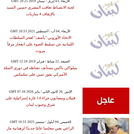
GMT 20:25 2019 الأربعاء ,03 إبريل / نيسان
لجنة الانضباط تعاقب المصري حسين السيد
بالإيقاف 4 مباريات
GMT 20:53 2021 الأربعاء ,04 آب / أغسطس
الاتحاد الأوروبي "يأسف" لعجز السلطات
اللبنانية عن تسليط الضوء على انفجار مرفأ
بيروت
GMT 12:19 2019 الجمعة ,22 شباط / فبراير
ميلواكي باكس يستأنف نشاطه في دوري السلة
الأميركي بفوز ثمين على سلتيكس
GMT 07:34 2026 الإثنين ,26 كانون الثاني / يناير
قتيلان ومصابون جراء 14 غارة إسرائيلية على
شرق وجنوب لبنان
GMT 10:53 2025 الخميس ,04 أيلول / سبتمبر
الراعي يعين مجلسا عامًا جديدًا لرهبانية مار