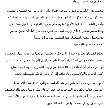
ربع قلم من أحمر الشفاه.
مدوَّنات
لتحضير هذا البلسم يوضع الزيت في حمام مائي على النار مع الشمع والعسل،
أبراج
وبعد ذوبان هذه المكوّنات يُرفع الوعاء عن النار وتُضاف إليه الزيوت الأساسيّة
فيديو
وأحمر الشفاه. الخطوة الأخيرة تقوم على تحريك الخليط جيداً قبل سكبه في
وعاء صغير محكم الإغلاق وتركه لمدة ساعتين حتى يبرد قبل أن يصبح حاضراً
سيارات
للاستعمال. يُنصح باستعمال هذا البلسم عدة مرات يومياً.
2- حمام منعش للقدمين
تحتاج القدمان بعد يوم طويل إلى حمّام ينعشها ويريحها من تعب النهار. لتحضيره
يُنصح بإضافة حوالي 120 غراماً من الملح الإنجليزي إلى وعاء من الماء الساخن
أو البارد، على أن تُضاف إليه 10 نقاط من زيوت الليمون، اليوسفي، النعناع،
إكليل الجيل، والأوكاليبتوس بالإضافة إلى كريات زجاجيّة متوسطة الحجم.
تُنقع القدمين حتى الكاحلين في هذا الخليط لحوالي 20 دقيقة يُدلّك أسفل
القدمين خلالها بالكريات الموجودة في قعر الوعاء. يتمّ الانتقال بعد ذلك لتجفيف
القدمين جيداً وترطيبها بلوشن أضيفت إليه بضع قطرات من الزيوت الأساسية
التي سبق أن تمّ استعمالها في حمّام القدمين.