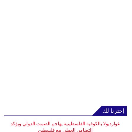
إخترنا لك
غوارديولا بالكوفية الفلسطينية يهاجم الصمت الدولي ويؤكد
التضامن العملي مع فلسطين