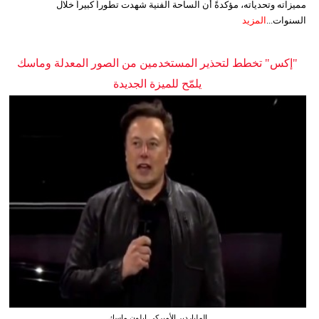
مميزاته وتحدياته، مؤكدةً أن الساحة الفنية شهدت تطوراً كبيراً خلال
السنوات...
المزيد
"إكس" تخطط لتحذير المستخدمين من الصور المعدلة وماسك
يلمّح للميزة الجديدة
الملياردير الأميركي إيلون ماسك