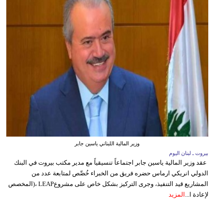
وزير المالية اللبناني ياسين جابر
بيروت ـ لبنان اليوم
عقد وزير المالية ياسين جابر اجتماعاً تنسيقياً مع مدير مكتب بيروت في البنك
الدولي انريكي ارماس حضره فريق من الخبراء خُصِّص لمتابعة عدد من
المشاريع قيد التنفيذ، وجرى التركيز بشكل خاص على مشروعLEAP ،(المخصص
لإعادة ا...
المزيد