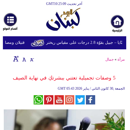
آخر تحديث GMT10:25:09
الرئيسية
أخبارعاجلة
رياضة
ّة 2.8 درجات على مقياس ريختر
قتيلان ومصابون جراء 14 غارة إسرائيلية على شرق وجن
ثقافة
إقتصاد
مرأة
»
جمال
فن
5 وصفات تجميلية تعتني ببشرتكِ في نهاية الصيف
وموسيقى
05:43 2026 الجمعة ,30 كانون الثاني / يناير
GMT
أزياء
صحة
وتغذية
سياحة