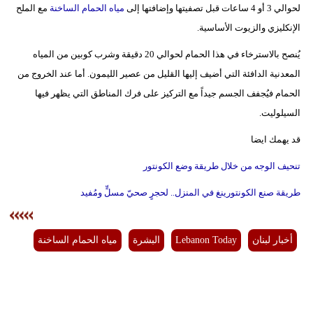
لحوالي 3 أو 4 ساعات قبل تصفيتها وإضافتها إلى
مياه الحمام الساخنة
مع الملح
الإنكليزي والزيوت الأساسية.
يُنصح بالاسترخاء في هذا الحمام لحوالي 20 دقيقة وشرب كوبين من المياه
المعدنية الدافئة التي أضيف إليها القليل من عصير الليمون. أما عند الخروج من
الحمام فيُجفف الجسم جيداً مع التركيز على فرك المناطق التي يظهر فيها
السيلوليت.
قد يهمك ايضا
تنحيف الوجه من خلال طريقة وضع الكونتور
طريقة صنع الكونتورينغ في المنزل.. لحجرٍ صحيّ مسلٍّ ومُفيد
أخبار لبنان
Lebanon Today
البشرة
مياه الحمام الساخنة